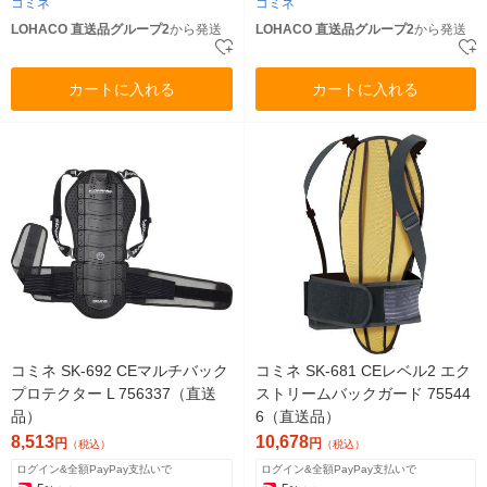
コミネ
コミネ
LOHACO 直送品グループ2
から発送
LOHACO 直送品グループ2
から発送
カートに入れる
カートに入れる
コミネ SK-692 CEマルチバック
コミネ SK-681 CEレベル2 エク
プロテクター L 756337（直送
ストリームバックガード 75544
品）
6（直送品）
8,513
10,678
円
円
（税込）
（税込）
ログイン&全額PayPay支払いで
ログイン&全額PayPay支払いで