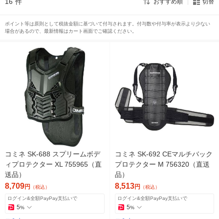
16
件
おすすめ順
切替
ポイント等は原則として税抜金額に基づいて付与されます。付与数や付与率が表示より少ない
場合があるので、最新情報はカート画面でご確認ください。
コミネ SK-688 スプリームボデ
コミネ SK-692 CEマルチバック
ィプロテクター XL 755965（直
プロテクター M 756320（直送
送品）
品）
8,709
8,513
円
円
（税込）
（税込）
ログイン&全額PayPay支払いで
ログイン&全額PayPay支払いで
5
5
%
%