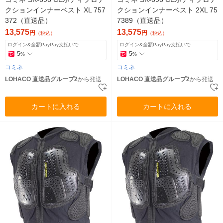
クションインナーベスト XL 757
クションインナーベスト 2XL 75
372（直送品）
7389（直送品）
13,575
13,575
円
円
（税込）
（税込）
ログイン&全額PayPay支払いで
ログイン&全額PayPay支払いで
5
5
%
%
コミネ
コミネ
LOHACO 直送品グループ2
から発送
LOHACO 直送品グループ2
から発送
カートに入れる
カートに入れる