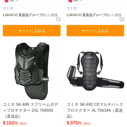
5
5
%
%
コミネ
コミネ
LOHACO 直送品グループ2
から発送
LOHACO 直送品グループ2
から発送
カートに入れる
カートに入れる
コミネ SK-688 スプリームボデ
コミネ SK-692 CEマルチバック
ィプロテクター 2XL 758935
プロテクター XL 756344（直送
（直送品）
品）
9,102
9,075
円
円
（税込）
（税込）