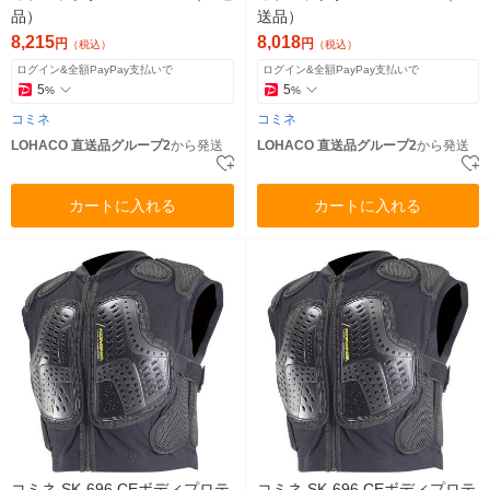
品）
送品）
8,215
8,018
円
円
（税込）
（税込）
ログイン&全額PayPay支払いで
ログイン&全額PayPay支払いで
5
5
%
%
コミネ
コミネ
LOHACO 直送品グループ2
から発送
LOHACO 直送品グループ2
から発送
カートに入れる
カートに入れる
コミネ SK-696 CEボディプロテ
コミネ SK-696 CEボディプロテ