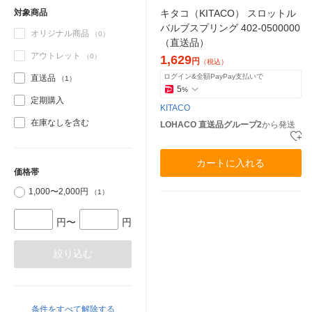
キタコ（KITACO） スロットル
対象商品
バルブスプリング 402-0500000
オリジナル商品
（0）
（直送品）
アウトレット
（0）
1,629
円
（税込）
ログイン&全額PayPay支払いで
直送品
（1）
5
%
定期購入
KITACO
在庫なしを含む
LOHACO 直送品グループ2
から発送
カートに入れる
価格帯
1,000〜2,000円
（1）
円〜
円
絞り込む
条件をすべて解除する