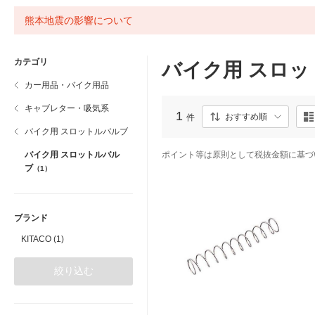
熊本地震の影響について
カテゴリ
バイク用 スロ
カー用品・バイク用品
キャブレター・吸気系
1
おすすめ順
件
バイク用 スロットルバルブ
バイク用 スロットルバル
ポイント等は原則として税抜金額に基づ
ブ
（1）
ブランド
KITACO (1)
絞り込む