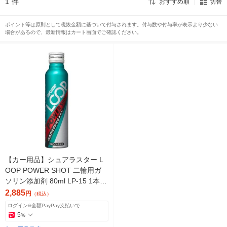
1
件
おすすめ順
切替
ポイント等は原則として税抜金額に基づいて付与されます。付与数や付与率が表示より少ない
場合があるので、最新情報はカート画面でご確認ください。
【カー用品】シュアラスター L
OOP POWER SHOT 二輪用ガ
ソリン添加剤 80ml LP-15 1本
（直送品）
2,885
円
（税込）
ログイン&全額PayPay支払いで
5
%