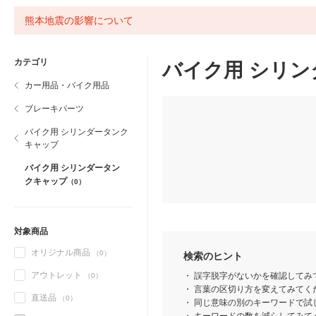
熊本地震の影響について
カテゴリ
バイク用 シリ
カー用品・バイク用品
ブレーキパーツ
バイク用 シリンダータンク
キャップ
バイク用 シリンダータン
クキャップ
（0）
対象商品
オリジナル商品
（0）
検索のヒント
アウトレット
誤字脱字がないかを確認してみ
（0）
言葉の区切り方を変えてみてくだ
直送品
（0）
同じ意味の別のキーワードで試