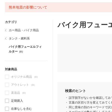
熊本地震の影響について
カテゴリ
バイク用フュー
カー用品・バイク用品
タンク・燃料系
バイク用フューエルフィ
ルター
（0）
対象商品
オリジナル商品
（0）
アウトレット
（0）
検索のヒント
直送品
（0）
誤字脱字がないかを確認してみ
定期購入
言葉の区切り方を変えてみてくだ
同じ意味の別のキーワードで試
在庫なしを含む