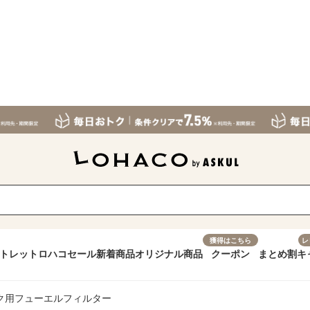
獲得はこちら
レ
トレット
ロハコセール
新着商品
オリジナル商品
クーポン
まとめ割
キ
ク用フューエルフィルター