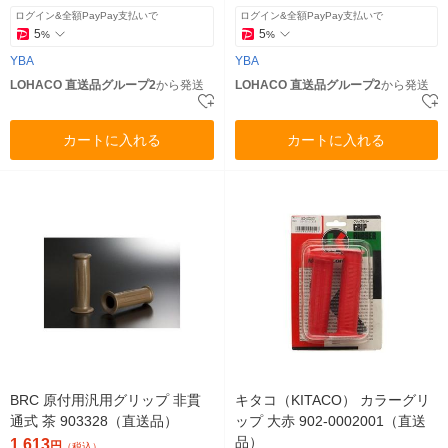
ログイン&全額PayPay支払いで
ログイン&全額PayPay支払いで
5
5
%
%
YBA
YBA
LOHACO 直送品グループ2
から発送
LOHACO 直送品グループ2
から発送
カートに入れる
カートに入れる
BRC 原付用汎用グリップ 非貫
キタコ（KITACO） カラーグリ
通式 茶 903328（直送品）
ップ 大赤 902-0002001（直送
品）
1,613
円
（税込）