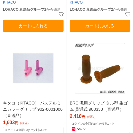
KITACO
KITACO
LOHACO 直送品グループ2
から発送
LOHACO 直送品グループ2
から発送
カートに入れる
カートに入れる
キタコ（KITACO） パステルミ
BRC 汎用グリップ タル型 生ゴ
ニカラーグリップ 902-0001000
ム 貫通式 903330（直送品）
（直送品）
2,418
円
（税込）
1,603
円
（税込）
ログイン&全額PayPay支払いで
5
%
ログイン&全額PayPay支払いで