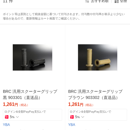
11
件
おすすめ順
切替
ポイント等は原則として税抜金額に基づいて付与されます。付与数や付与率が表示より少ない
場合があるので、最新情報はカート画面でご確認ください。
BRC 汎用スクーターグリップ
BRC 汎用スクーターグリップ
黒 903301（直送品）
ブラウン 903302（直送品）
1,261
1,261
円
円
（税込）
（税込）
ログイン&全額PayPay支払いで
ログイン&全額PayPay支払いで
5
5
%
%
YBA
YBA