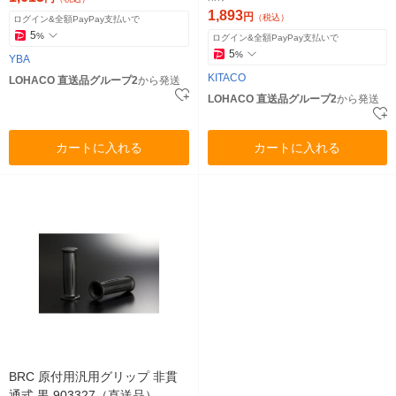
1,893
円
（税込）
ログイン&全額PayPay支払いで
5
%
ログイン&全額PayPay支払いで
5
%
YBA
KITACO
LOHACO 直送品グループ2
から発送
LOHACO 直送品グループ2
から発送
カートに入れる
カートに入れる
BRC 原付用汎用グリップ 非貫
通式 黒 903327（直送品）