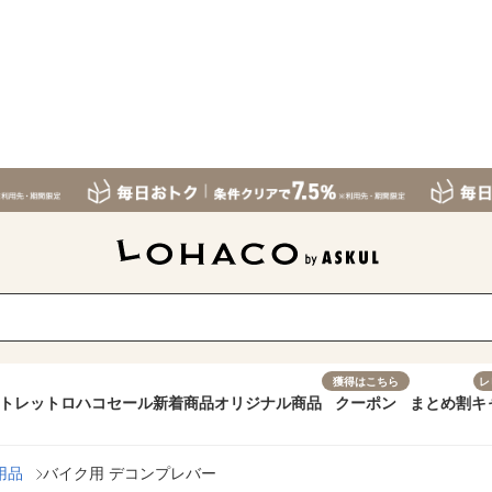
獲得はこちら
レ
トレット
ロハコセール
新着商品
オリジナル商品
クーポン
まとめ割
キ
用品
バイク用 デコンプレバー