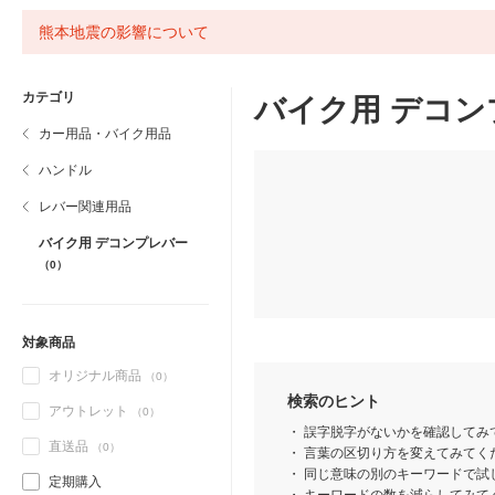
熊本地震の影響について
カテゴリ
バイク用 デコン
カー用品・バイク用品
ハンドル
レバー関連用品
バイク用 デコンプレバー
（0）
対象商品
オリジナル商品
（0）
検索のヒント
アウトレット
（0）
誤字脱字がないかを確認してみ
直送品
（0）
言葉の区切り方を変えてみてくだ
同じ意味の別のキーワードで試
定期購入