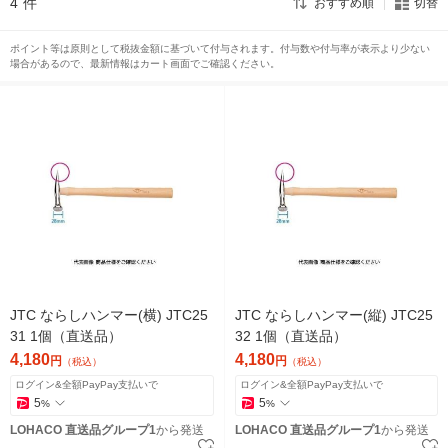
4
件
おすすめ順
切替
ポイント等は原則として税抜金額に基づいて付与されます。付与数や付与率が表示より少ない
場合があるので、最新情報はカート画面でご確認ください。
JTC ならしハンマー(横) JTC25
JTC ならしハンマー(縦) JTC25
31 1個（直送品）
32 1個（直送品）
4,180
4,180
円
円
（税込）
（税込）
ログイン&全額PayPay支払いで
ログイン&全額PayPay支払いで
5
5
%
%
LOHACO 直送品グループ1
から発送
LOHACO 直送品グループ1
から発送