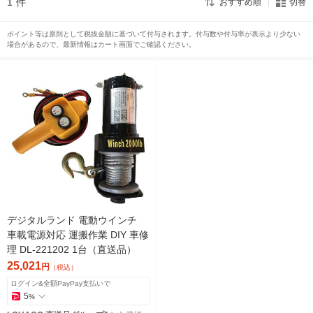
1
件
おすすめ順
切替
ポイント等は原則として税抜金額に基づいて付与されます。付与数や付与率が表示より少ない
場合があるので、最新情報はカート画面でご確認ください。
デジタルランド 電動ウインチ
車載電源対応 運搬作業 DIY 車修
理 DL-221202 1台（直送品）
25,021
円
（税込）
ログイン&全額PayPay支払いで
5
%