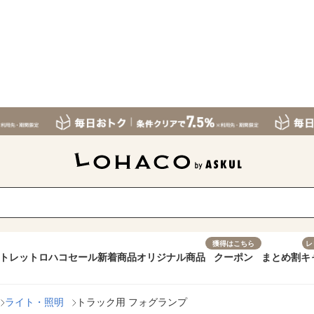
獲得はこちら
レ
トレット
ロハコセール
新着商品
オリジナル商品
クーポン
まとめ割
キ
ライト・照明
トラック用 フォグランプ