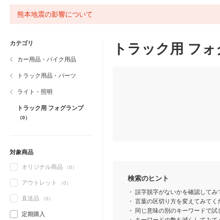
熊本地震の影響について
カテゴリ
トラック用 フォ
カー用品・バイク用品
トラック用品・パーツ
ライト・照明
トラック用 フォグランプ
（0）
対象商品
オリジナル商品
（0）
検索のヒント
アウトレット
（0）
誤字脱字がないかを確認してみ
直送品
（0）
言葉の区切り方を変えてみてくだ
同じ意味の別のキーワードで試
定期購入