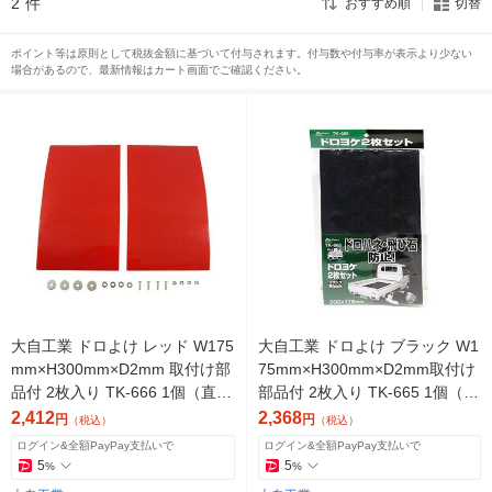
2
件
おすすめ順
切替
ポイント等は原則として税抜金額に基づいて付与されます。付与数や付与率が表示より少ない
場合があるので、最新情報はカート画面でご確認ください。
大自工業 ドロよけ レッド W175
大自工業 ドロよけ ブラック W1
mm×H300mm×D2mm 取付け部
75mm×H300mm×D2mm取付け
品付 2枚入り TK-666 1個（直送
部品付 2枚入り TK-665 1個（直
品）
送品）
2,412
2,368
円
円
（税込）
（税込）
ログイン&全額PayPay支払いで
ログイン&全額PayPay支払いで
5
5
%
%