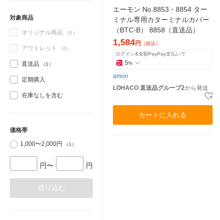
エーモン No.8853・8854 ター
対象商品
ミナル専用カターミナルカバー
（BTC-B） 8858（直送品）
オリジナル商品
（0）
1,584
円
（税込）
アウトレット
（0）
ログイン&全額PayPay支払いで
5
直送品
%
（1）
amon
定期購入
LOHACO 直送品グループ2
から発送
在庫なしを含む
カートに入れる
価格帯
1,000〜2,000円
（1）
円〜
円
絞り込む