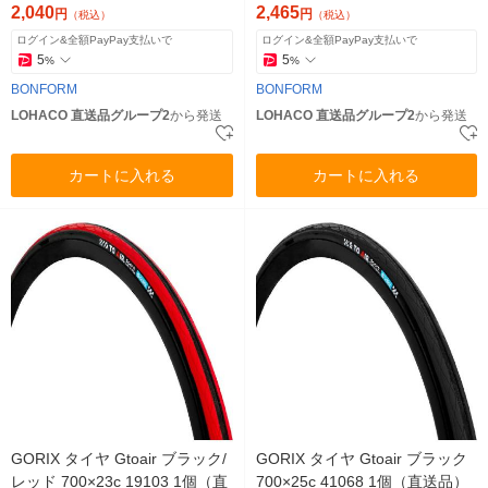
7111-01SI 1枚（直送品）
11-06SI 1枚（直送品）
2,040
2,465
円
円
（税込）
（税込）
ログイン&全額PayPay支払いで
ログイン&全額PayPay支払いで
5
5
%
%
BONFORM
BONFORM
LOHACO 直送品グループ2
から発送
LOHACO 直送品グループ2
から発送
カートに入れる
カートに入れる
GORIX タイヤ Gtoair ブラック/
GORIX タイヤ Gtoair ブラック
レッド 700×23c 19103 1個（直
700×25c 41068 1個（直送品）