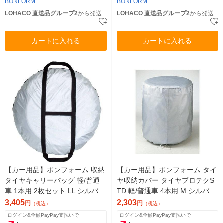
BONFORM
BONFORM
LOHACO 直送品グループ2
から発送
LOHACO 直送品グループ2
から発送
カートに入れる
カートに入れる
【カー用品】ボンフォーム 収納
【カー用品】ボンフォーム タイ
タイヤキャリーバッグ 軽/普通
ヤ収納カバー タイヤプロテクS
車 1本用 2枚セット LL シルバー
TD 軽/普通車 4本用 M シルバー
7205-08SI 1セット（直送品）
7111-05SI 1枚（直送品）
3,405
2,303
円
円
（税込）
（税込）
ログイン&全額PayPay支払いで
ログイン&全額PayPay支払いで