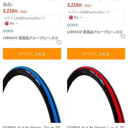
送品）
3,210
円
（税込）
3,210
円
（税込）
ログイン&全額PayPay支払いで
5
%
ログイン&全額PayPay支払いで
5
%
GORIX
GORIX
LOHACO 直送品グループ1
から発送
LOHACO 直送品グループ1
から発送
カートに入れる
カートに入れる
GORIX タイヤ Gtoair ブルー 70
GORIX タイヤ Gtoair レッド 70