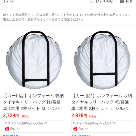
15
件
おすすめ順
切替
ポイント等は原則として税抜金額に基づいて付与されます。付与数や付与率が表示より少ない
場合があるので、最新情報はカート画面でご確認ください。
【カー用品】ボンフォーム 収納
【カー用品】ボンフォーム 収納
タイヤキャリーバッグ 軽/普通
タイヤキャリーバッグ 軽/普通
車 1本用 2枚セット Ｍ シルバー
車 1本用 2枚セット Ｌ シルバー
7205-05SI 1セット（直送品）
7205-06SI 1セット（直送品）
2,729
2,978
円
円
（税込）
（税込）
ログイン&全額PayPay支払いで
ログイン&全額PayPay支払いで
5
5
%
%