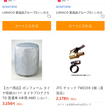
5
5
%
%
BONFORM
BONFORM
LOHACO 直送品グループ2
から発送
LOHACO 直送品グループ2
から発送
カートに入れる
カートに入れる
【カー用品】ボンフォーム タイ
JTC チャック TW2159 1個（直
ヤ収納カバー タイヤプロテクS
送品）
TD 普通車 4本用 4WD シルバー
2,178
円
（税込）
7111-08SI 1枚（直送品）
3,154
円
（税込）
ログイン&全額PayPay支払いで