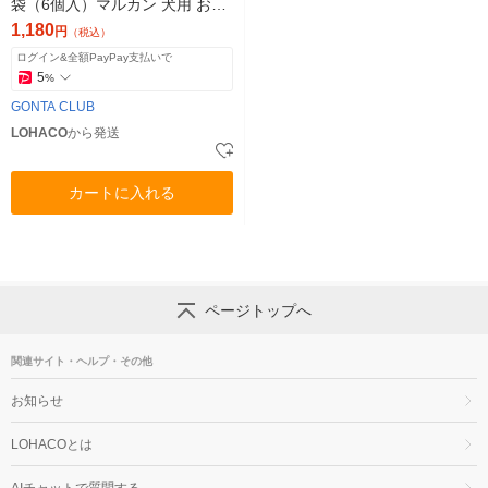
袋（6個入）マルカン 犬用 おも
ちゃ
1,180
円
（税込）
ログイン&全額PayPay支払いで
5
%
GONTA CLUB
LOHACO
から発送
カートに入れる
ページトップへ
関連サイト・ヘルプ・その他
お知らせ
LOHACOとは
AIチャットで質問する