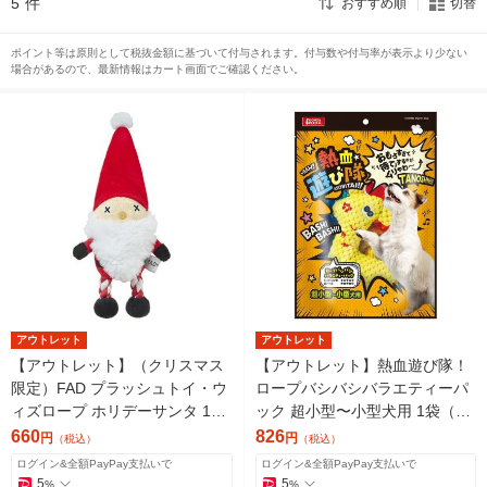
5
件
おすすめ順
切替
ポイント等は原則として税抜金額に基づいて付与されます。付与数や付与率が表示より少ない
場合があるので、最新情報はカート画面でご確認ください。
アウトレット
アウトレット
【アウトレット】（クリスマス
【アウトレット】熱血遊び隊！
限定）FAD プラッシュトイ・ウ
ロープバシバシバラエティーパ
ィズロープ ホリデーサンタ 1個
ック 超小型〜小型犬用 1袋（5
ダッドウェイペット 犬用 おも
個入）マルカン 犬用 おもちゃ
660
826
円
円
（税込）
（税込）
ちゃ
ログイン&全額PayPay支払いで
ログイン&全額PayPay支払いで
5
5
%
%