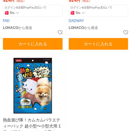
924
924
円
円
（税込）
（税込）
もちゃ
ログイン&全額PayPay支払いで
ログイン&全額PayPay支払いで
5
5
%
%
FAD
DADWAY
LOHACO
から発送
LOHACO
から発送
カートに入れる
カートに入れる
熱血遊び隊！カムカムバラエテ
ィーパック 超小型〜小型犬用 1