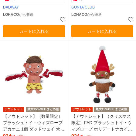
DADWAY
GONTA CLUB
LOHACO
から発送
LOHACO
から発送
カートに入れる
カートに入れる
アウトレット
最大15%OFF まとめ割
アウトレット
最大15%OFF まとめ割
【アウトレット】（数量限定）
【アウトレット】（クリスマス
プラッシュトイ・ウィズロープ
限定）FAD プラッシュトイ・ウ
アカオニ 1個 ダッドウェイ 犬用
ィズロープ ホリデートナカイ 1
おもちゃ
個 ダッドウェイペット 犬用 お