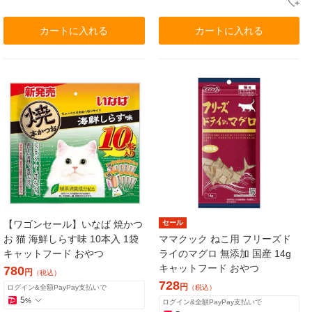
カートに入れる
カートに入れる
【ワゴンセール】いなば 焼かつ
セール
お 猫 海鮮しらす味 10本入 1袋
ママクック ねこ用 フリーズド
キャットフード おやつ
ライのマグロ 無添加 国産 14g
キャットフード おやつ
780
円
（税込）
728
円
ログイン&全額PayPay支払いで
（税込）
5
%
ログイン&全額PayPay支払いで