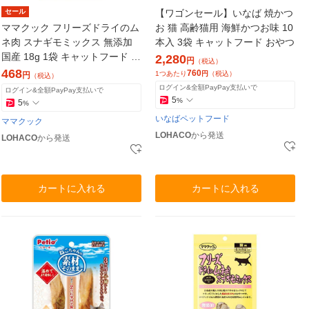
セール
【ワゴンセール】いなば 焼かつ
ママクック フリーズドライのム
お 猫 高齢猫用 海鮮かつお味 10
ネ肉 スナギモミックス 無添加
本入 3袋 キャットフード おやつ
国産 18g 1袋 キャットフード 猫
2,280
円
（税込）
用 おやつ
468
760
1つあたり
円
（税込）
円
（税込）
ログイン&全額PayPay支払いで
ログイン&全額PayPay支払いで
5
%
5
%
いなばペットフード
ママクック
LOHACO
から発送
LOHACO
から発送
カートに入れる
カートに入れる