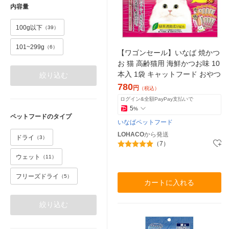
内容量
100g以下
（39）
101~299g
（6）
【ワゴンセール】いなば 焼かつ
お 猫 高齢猫用 海鮮かつお味 10
本入 1袋 キャットフード おやつ
絞り込む
780
円
（税込）
ログイン&全額PayPay支払いで
5
%
ペットフードのタイプ
いなばペットフード
LOHACO
から発送
ドライ
（3）
（7）
ウェット
（11）
フリーズドライ
（5）
カートに入れる
絞り込む