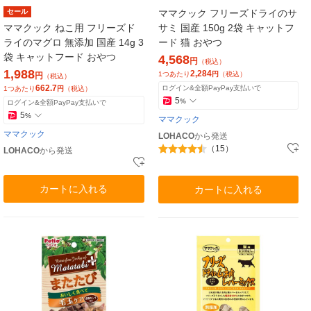
セール
ママクック フリーズドライのサ
ママクック ねこ用 フリーズド
サミ 国産 150g 2袋 キャットフ
ライのマグロ 無添加 国産 14g 3
ード 猫 おやつ
袋 キャットフード おやつ
4,568
円
（税込）
1,988
2,284
1つあたり
円
（税込）
円
（税込）
662.7
ログイン&全額PayPay支払いで
1つあたり
円
（税込）
5
%
ログイン&全額PayPay支払いで
5
%
ママクック
ママクック
LOHACO
から発送
（15）
LOHACO
から発送
カートに入れる
カートに入れる