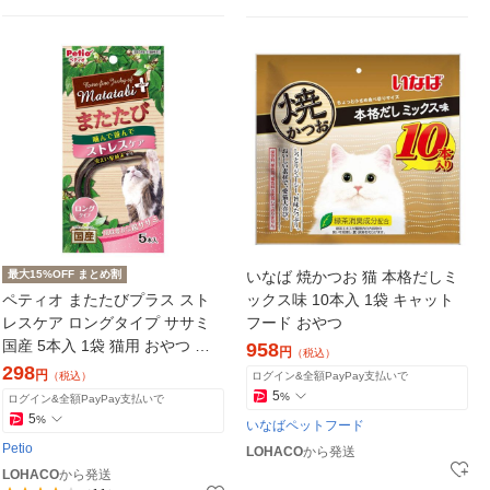
最大15%OFF まとめ割
いなば 焼かつお 猫 本格だしミ
ペティオ またたびプラス スト
ックス味 10本入 1袋 キャット
レスケア ロングタイプ ササミ
フード おやつ
国産 5本入 1袋 猫用 おやつ 新
958
円
（税込）
入荷
298
円
（税込）
ログイン&全額PayPay支払いで
5
%
ログイン&全額PayPay支払いで
5
%
いなばペットフード
Petio
LOHACO
から発送
LOHACO
から発送