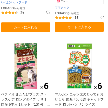
5
%
いなばペットフード
ママクック
LOHACO
から発送
（6）
LOHACO
から発送
（14）
カートに入れる
カートに入れる
ペティオ またたびプラス スト
マルカン ニャン太のとってもお
レスケア ロングタイプ ササミ
いし草 国産 40g 6袋 キャットフ
国産 5本入 1セット（1袋×6）猫
ード 猫 おやつ サンライズ