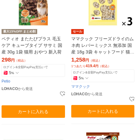
最大15%OFF まとめ割
セール
ペティオ またたびプラス 毛玉
ママクック フリーズドライのム
ケア キューブタイプ ササミ 国
ネ肉 レバーミックス 無添加 国
産 30g 1袋 猫用 おやつ 新入荷
産 18g 3袋 キャットフード 猫用
おやつ
298
1,258
円
円
（税込）
（税込）
419.4
1つあたり
円
（税込）
ログイン&全額PayPay支払いで
5
ログイン&全額PayPay支払いで
%
5
%
Petio
ママクック
LOHACO
から発送
LOHACO
から発送
カートに入れる
カートに入れる