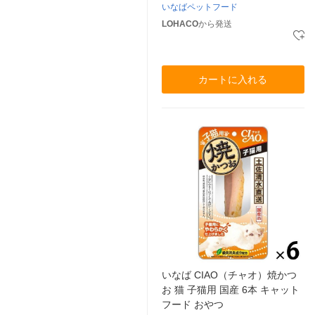
いなばペットフード
LOHACO
から発送
カートに入れる
いなば CIAO（チャオ）焼かつ
お 猫 子猫用 国産 6本 キャット
フード おやつ