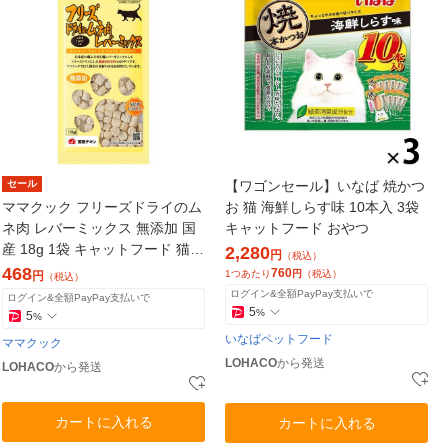
セール
【ワゴンセール】いなば 焼かつ
ママクック フリーズドライのム
お 猫 海鮮しらす味 10本入 3袋
ネ肉 レバーミックス 無添加 国
キャットフード おやつ
産 18g 1袋 キャットフード 猫用
2,280
円
（税込）
おやつ
468
760
1つあたり
円
（税込）
円
（税込）
ログイン&全額PayPay支払いで
ログイン&全額PayPay支払いで
5
%
5
%
いなばペットフード
ママクック
LOHACO
から発送
LOHACO
から発送
カートに入れる
カートに入れる