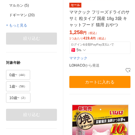
セール
マルカン (5)
ママクック フリーズドライのサ
ドギーマン (20)
サミ 粒タイプ 国産 18g 3袋 キ
ャットフード 猫用 おやつ
+ もっと見る
1,258
円
（税込）
絞り込む
419.4
1つあたり
円
（税込）
ログイン&全額PayPay支払いで
5
%
ママクック
対象年齢
LOHACO
から発送
0歳~
（44）
カートに入れる
1歳~
（58）
10歳~
（2）
絞り込む