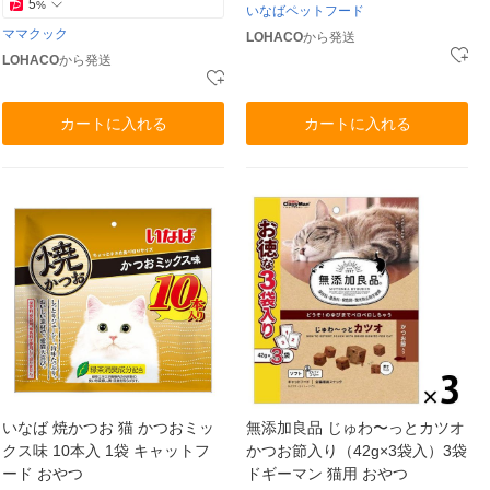
5
%
いなばペットフード
ママクック
LOHACO
から発送
LOHACO
から発送
カートに入れる
カートに入れる
いなば 焼かつお 猫 かつおミッ
無添加良品 じゅわ〜っとカツオ
クス味 10本入 1袋 キャットフ
かつお節入り（42g×3袋入）3袋
ード おやつ
ドギーマン 猫用 おやつ