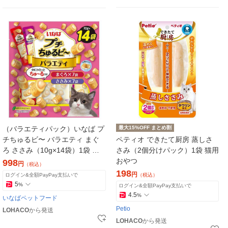
（バラエティパック）いなば プ
最大15%OFF まとめ割
チちゅるビ〜 バラエティ まぐ
ペティオ できたて厨房 蒸しさ
ろ ささみ（10g×14袋）1袋 猫
さみ（2個分けパック）1袋 猫用
用 おやつ
おやつ
998
円
（税込）
198
円
ログイン&全額PayPay支払いで
（税込）
5
%
ログイン&全額PayPay支払いで
4.5
%
いなばペットフード
Petio
LOHACO
から発送
LOHACO
から発送