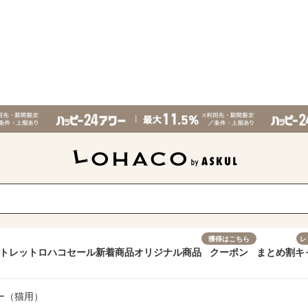
獲得はこちら
レ
トレット
ロハコセール
新着商品
オリジナル商品
クーポン
まとめ割
キ
ー（猫用）