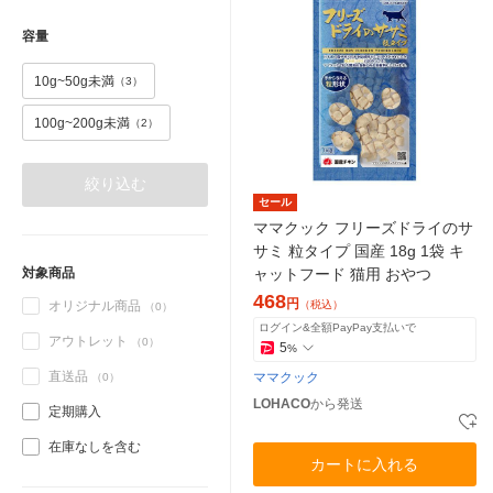
容量
10g~50g未満
（3）
100g~200g未満
（2）
絞り込む
セール
ママクック フリーズドライのサ
サミ 粒タイプ 国産 18g 1袋 キ
対象商品
ャットフード 猫用 おやつ
468
円
オリジナル商品
（税込）
（0）
ログイン&全額PayPay支払いで
アウトレット
（0）
5
%
直送品
ママクック
（0）
LOHACO
から発送
定期購入
在庫なしを含む
カートに入れる