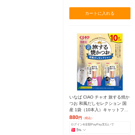
カートに入れる
いなば CIAO チャオ 旅する焼か
つお 和風だしセレクション 国
産 1袋（10本入）キャットフー
ド 猫用 おやつ
880
円
（税込）
ログイン&全額PayPay支払いで
5
%