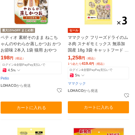
最大15%OFF まとめ割
セール
ペティオ 素材そのまま ねこち
ママクック フリーズドライのム
ゃんのやわらか蒸しかつお かつ
ネ肉 スナギモミックス 無添加
お節味 2本入 1袋 猫用 おやつ
国産 18g 3袋 キャットフード 猫
用 おやつ
198
1,258
円
円
（税込）
（税込）
419.4
1つあたり
円
（税込）
ログイン&全額PayPay支払いで
4.5
ログイン&全額PayPay支払いで
%
5
%
Petio
ママクック
LOHACO
から発送
LOHACO
から発送
カートに入れる
カートに入れる