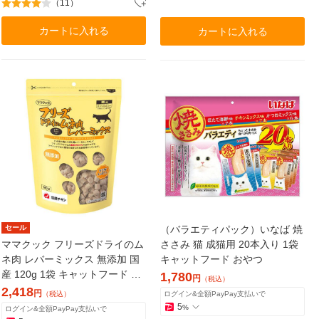
（11）
カートに入れる
カートに入れる
セール
（バラエティパック）いなば 焼
ママクック フリーズドライのム
ささみ 猫 成猫用 20本入り 1袋
ネ肉 レバーミックス 無添加 国
キャットフード おやつ
産 120g 1袋 キャットフード 猫
1,780
円
（税込）
用 おやつ
2,418
円
（税込）
ログイン&全額PayPay支払いで
5
%
ログイン&全額PayPay支払いで