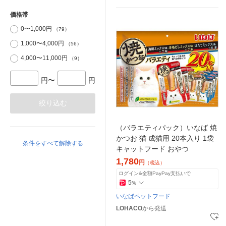
価格帯
0〜1,000円
（79）
1,000〜4,000円
（56）
4,000〜11,000円
（9）
円〜
円
絞り込む
（バラエティパック）いなば 焼
かつお 猫 成猫用 20本入り 1袋
条件をすべて解除する
キャットフード おやつ
1,780
円
（税込）
ログイン&全額PayPay支払いで
5
%
いなばペットフード
LOHACO
から発送