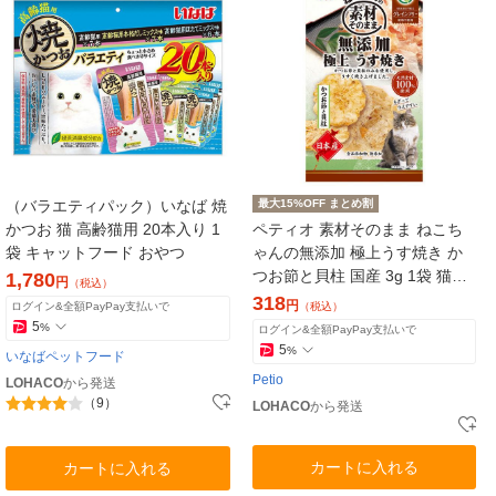
（バラエティパック）いなば 焼
最大15%OFF まとめ割
かつお 猫 高齢猫用 20本入り 1
ペティオ 素材そのまま ねこち
袋 キャットフード おやつ
ゃんの無添加 極上うす焼き か
つお節と貝柱 国産 3g 1袋 猫用
1,780
円
（税込）
おやつ
318
円
ログイン&全額PayPay支払いで
（税込）
5
%
ログイン&全額PayPay支払いで
5
%
いなばペットフード
Petio
LOHACO
から発送
（9）
LOHACO
から発送
カートに入れる
カートに入れる