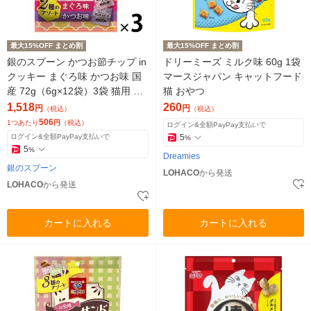
最大15%OFF まとめ割
最大15%OFF まとめ割
銀のスプーン かつお節チップ in
ドリーミーズ ミルク味 60g 1袋
クッキー まぐろ味 かつお味 国
マースジャパン キャットフード
産 72g（6g×12袋）3袋 猫用 お
猫 おやつ
やつ
1,518
260
円
円
（税込）
（税込）
506
1つあたり
円
（税込）
ログイン&全額PayPay支払いで
ログイン&全額PayPay支払いで
5
%
5
%
Dreamies
銀のスプーン
LOHACO
から発送
LOHACO
から発送
カートに入れる
カートに入れる