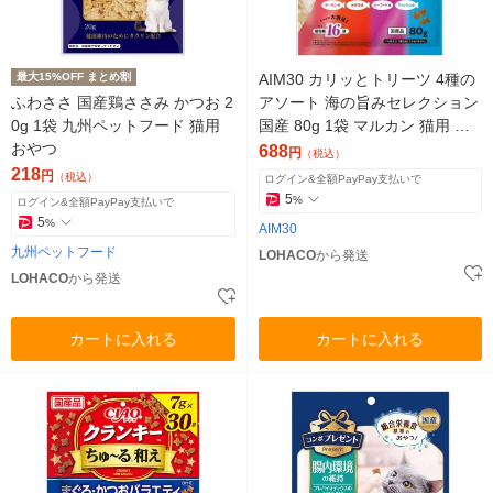
最大15%OFF まとめ割
AIM30 カリッとトリーツ 4種の
ふわささ 国産鶏ささみ かつお 2
アソート 海の旨みセレクション
0g 1袋 九州ペットフード 猫用
国産 80g 1袋 マルカン 猫用 お
おやつ
やつ
688
円
（税込）
218
円
（税込）
ログイン&全額PayPay支払いで
5
%
ログイン&全額PayPay支払いで
5
%
AIM30
九州ペットフード
LOHACO
から発送
LOHACO
から発送
カートに入れる
カートに入れる