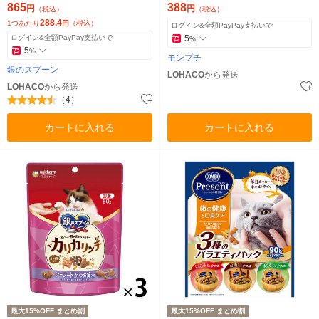
猫用 おやつ
ード
865
388
円
円
（税込）
（税込）
288.4
1つあたり
円
（税込）
ログイン&全額PayPay支払いで
ログイン&全額PayPay支払いで
5
%
5
%
モンプチ
銀のスプーン
LOHACO
から発送
LOHACO
から発送
（4）
カートに入れる
カートに入れる
最大15%OFF まとめ割
最大15%OFF まとめ割