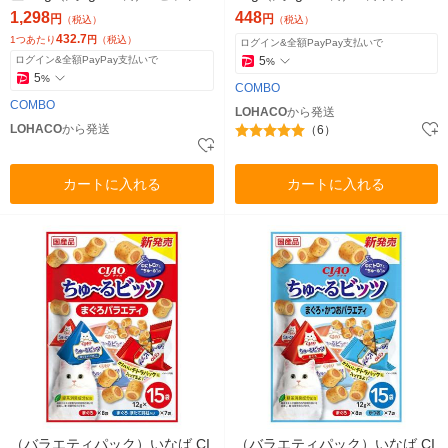
（1袋×3）日本ペットフード
トフード 猫用 おやつ
1,298
448
円
円
（税込）
（税込）
432.7
1つあたり
円
（税込）
ログイン&全額PayPay支払いで
ログイン&全額PayPay支払いで
5
%
5
%
COMBO
COMBO
LOHACO
から発送
LOHACO
から発送
（6）
カートに入れる
カートに入れる
（バラエティパック）いなば CI
（バラエティパック）いなば CI