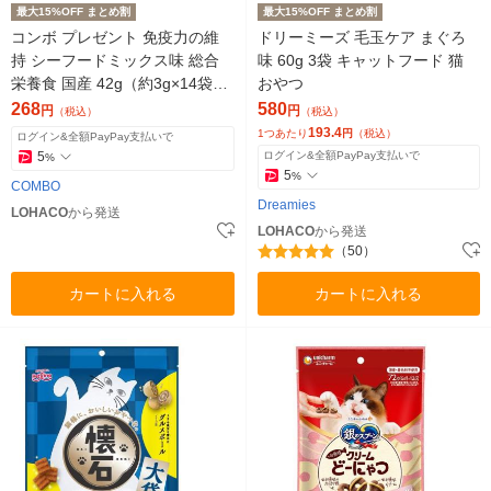
最大15%OFF まとめ割
最大15%OFF まとめ割
コンボ プレゼント 免疫力の維
ドリーミーズ 毛玉ケア まぐろ
持 シーフードミックス味 総合
味 60g 3袋 キャットフード 猫
栄養食 国産 42g（約3g×14袋）
おやつ
1袋 猫用 おやつ 新商品
268
580
円
円
（税込）
（税込）
193.4
1つあたり
円
（税込）
ログイン&全額PayPay支払いで
5
ログイン&全額PayPay支払いで
%
5
%
COMBO
Dreamies
LOHACO
から発送
LOHACO
から発送
（50）
カートに入れる
カートに入れる