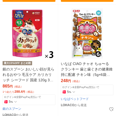
最大15%OFF まとめ割
いなば CIAO チャオ ちゅ〜る
銀のスプーン おいしい顔が見ら
クランキー 歯と歯ぐきの健康維
れるおやつ 毛玉ケア カリカリ
持に配慮 チキン味（5g×6袋）1
ッチ シーフード 国産 120g 3袋
袋 猫用 おやつ
248
円
（税込）
キャットフード 猫 おやつ
865
円
（税込）
ログイン&全額PayPay支払いで
288.4
5
1つあたり
円
（税込）
%
ログイン&全額PayPay支払いで
いなばペットフード
5
%
LOHACO
から発送
銀のスプーン
LOHACO
から発送