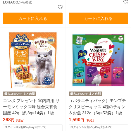
LOHACO
から発送
カートに入れる
カートに入れる
最大15%OFF まとめ割
最大15%OFF まとめ割
コンボ プレゼント 室内猫用 サ
（バラエティパック）モンプチ
ーモンミックス味 総合栄養食
クリスピーキッス 4種のチキン
国産 42g（約3g×14袋）1袋 日
＆お魚 312g（6g×52袋）1袋 大
本ペットフード 猫用 おやつ
容量 ネスレ日本 猫用 おやつ
268
1,590
円
円
（税込）
（税込）
ログイン&全額PayPay支払いで
ログイン&全額PayPay支払いで