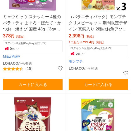
ミャウミャウ スナッキー 4種の
（バラエティパック）モンプチ
バラエティ まぐろ・ほたて・か
クリスピーキッス 期間限定デザ
つお・焼えび 国産 48g（3g×16
イン 真鯛入り 2種のお魚アソー
袋）1袋 猫用 おやつ
ト 144g（6g×24袋）3袋 ネスレ
378
2,398
円
円
（税込）
（税込）
日本 猫用 おやつ
799.4
1つあたり
円
（税込）
ログイン&全額PayPay支払いで
5
ログイン&全額PayPay支払いで
%
5
%
MiawMiaw
モンプチ
LOHACO
から発送
LOHACO
から発送
（15）
カートに入れる
カートに入れる