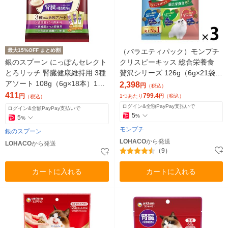
最大15%OFF まとめ割
（バラエティパック）モンプチ
銀のスプーン にっぽんセレクト
クリスピーキッス 総合栄養食
とろリッチ 腎臓健康維持用 3種
贅沢シリーズ 126g（6g×21袋）
アソート 108g（6g×18本）1袋
3袋 キャットフード 猫
2,398
円
（税込）
キャットフード おやつ
411
799.4
円
1つあたり
円
（税込）
（税込）
ログイン&全額PayPay支払いで
ログイン&全額PayPay支払いで
5
%
5
%
モンプチ
銀のスプーン
LOHACO
から発送
LOHACO
から発送
（9）
カートに入れる
カートに入れる