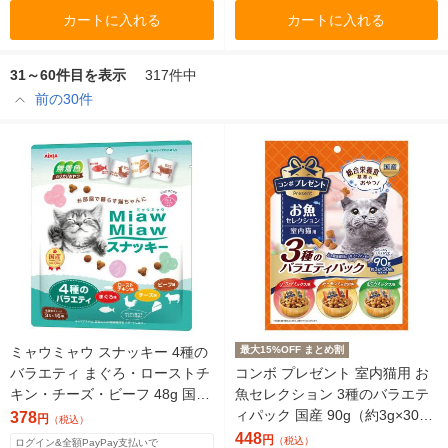
カートに入れる
カートに入れる
31～60件目を表示
317件中
前の30件
ミャウミャウ スナッキー 4種の
最大15%OFF まとめ割
バラエティ まぐろ・ローストチ
コンボ プレゼント 室内猫用 お
キン・チーズ・ビーフ 48g 国産
魚セレクション 3種のバラエテ
（3g×16袋）1袋 猫用 おやつ
ィパック 国産 90g（約3g×30
378
円
（税込）
袋）1袋 猫用 おやつ
448
円
（税込）
ログイン&全額PayPay支払いで