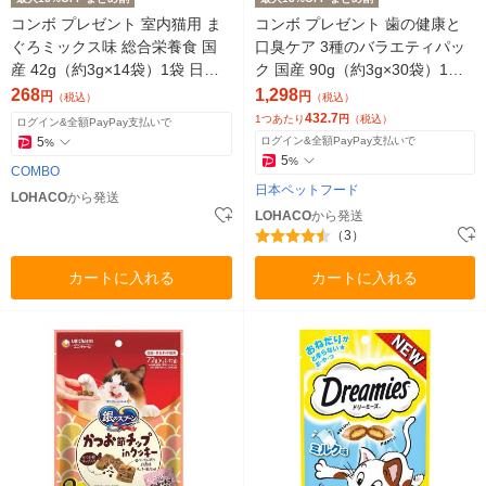
コンボ プレゼント 室内猫用 ま
コンボ プレゼント 歯の健康と
ぐろミックス味 総合栄養食 国
口臭ケア 3種のバラエティパッ
産 42g（約3g×14袋）1袋 日本
ク 国産 90g（約3g×30袋）1セ
ペットフード 猫用 おやつ
ット（1袋×3）日本ペットフー
268
1,298
円
円
（税込）
（税込）
ド
432.7
1つあたり
円
（税込）
ログイン&全額PayPay支払いで
5
ログイン&全額PayPay支払いで
%
5
%
COMBO
日本ペットフード
LOHACO
から発送
LOHACO
から発送
（3）
カートに入れる
カートに入れる