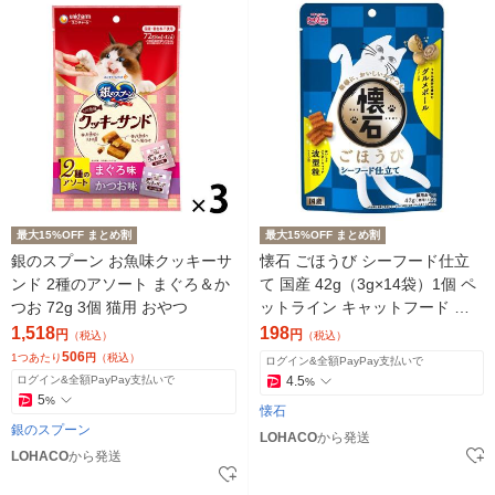
最大15%OFF まとめ割
最大15%OFF まとめ割
銀のスプーン お魚味クッキーサ
懐石 ごほうび シーフード仕立
ンド 2種のアソート まぐろ＆か
て 国産 42g（3g×14袋）1個 ペ
つお 72g 3個 猫用 おやつ
ットライン キャットフード 猫
用 新商品
1,518
198
円
円
（税込）
（税込）
506
1つあたり
円
（税込）
ログイン&全額PayPay支払いで
ログイン&全額PayPay支払いで
4.5
%
5
%
懐石
銀のスプーン
LOHACO
から発送
LOHACO
から発送