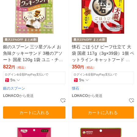
最大15%OFF まとめ割
最大15%OFF まとめ割
銀のスプーン 三ツ星グルメ お
懐石 ごほうび ビーフ仕立て 大
魚味クッキーサンド 3種のアソ
袋 国産 117g（3g×39袋）1個 ペ
ート 国産 120g 1袋 ユニ・チャ
ットライン キャットフード 猫
ーム キャットフード おやつ
用
822
350
円
円
（税込）
（税込）
ログイン&全額PayPay支払いで
ログイン&全額PayPay支払いで
5
5
%
%
銀のスプーン
懐石
LOHACO
から発送
LOHACO
から発送
カートに入れる
カートに入れる