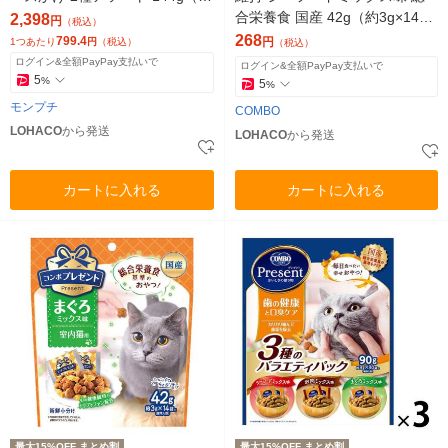
g×24袋）3袋 猫用 おやつ
合栄養食 国産 42g（約3g×14
2,398
円
（税込）
袋）1袋 猫用 おやつ 新商品
268
799.4
円
1つあたり
円
（税込）
（税込）
ログイン&全額PayPay支払いで
ログイン&全額PayPay支払いで
5
%
5
%
モンプチ
COMBO
LOHACO
から発送
LOHACO
から発送
カートに入れる
カートに入れる
最大15%OFF まとめ割
最大15%OFF まとめ割