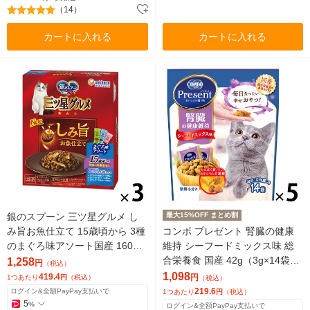
（14）
カートに入れる
カートに入れる
銀のスプーン 三ツ星グルメ し
最大15%OFF まとめ割
み旨お魚仕立て 15歳頃から 3種
コンボ プレゼント 腎臓の健康
のまぐろ味アソート国産 160g
維持 シーフードミックス味 総
（16g×10袋）3個 キャットフー
合栄養食 国産 42g（3g×14袋）
1,258
円
（税込）
ド 猫 ドライ
5個 猫 おやつ
1,098
419.4
円
1つあたり
円
（税込）
（税込）
219.6
ログイン&全額PayPay支払いで
1つあたり
円
（税込）
5
%
ログイン&全額PayPay支払いで