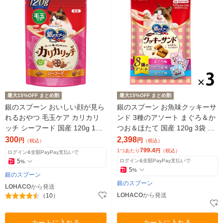
最大15%OFF まとめ割
最大15%OFF まとめ割
銀のスプーン おいしい顔が見ら
銀のスプーン お魚味クッキーサ
れるおやつ 毛玉ケア カリカリ
ンド 3種のアソート まぐろ＆か
ッチ シーフード 国産 120g 1袋
つお＆ほたて 国産 120g 3袋 お
キャットフード 猫 おやつ
やつ
300
2,398
円
円
（税込）
（税込）
799.4
1つあたり
円
（税込）
ログイン&全額PayPay支払いで
5
ログイン&全額PayPay支払いで
%
5
%
銀のスプーン
銀のスプーン
LOHACO
から発送
LOHACO
から発送
（10）
カートに入れる
カートに入れる