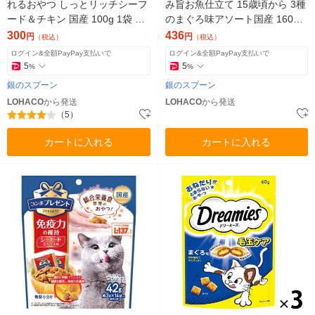
れるおやつ しっとリッチシーフ
み旨お魚仕立て 15歳頃から 3種
ード＆チキン 国産 100g 1袋 猫
のまぐろ味アソート国産 160g
用 おやつ
（16g×10袋）1個 キャットフー
300
436
円
円
（税込）
（税込）
ド 猫 ドライ
ログイン&全額PayPay支払いで
ログイン&全額PayPay支払いで
5
5
%
%
銀のスプーン
銀のスプーン
LOHACO
から発送
LOHACO
から発送
（5）
カートに入れる
カートに入れる