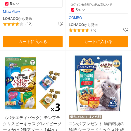
5
%
ログイン&全額PayPay支払いで
5
%
MiawMiaw
COMBO
LOHACO
から発送
（12）
LOHACO
から発送
（6）
カートに入れる
カートに入れる
（バラエティパック）モンプチ
最大15%OFF まとめ割
クリスピーキッス グレイビーソ
コンボ プレゼント 腸内環境の
ースかけ 2種アソート 144g（6
維持 シーフードミックス味 総