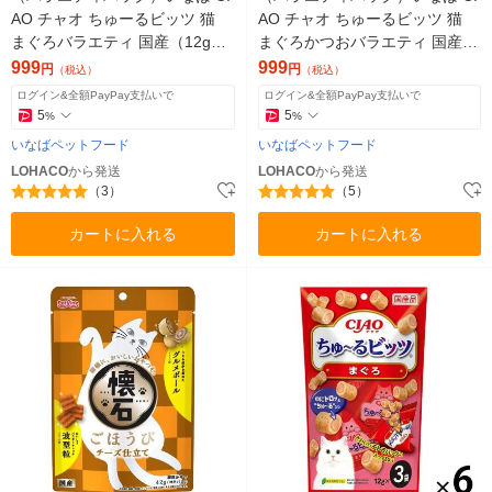
AO チャオ ちゅーるビッツ 猫
AO チャオ ちゅーるビッツ 猫
まぐろバラエティ 国産（12g×1
まぐろかつおバラエティ 国産
5袋）1袋 ちゅ~る チュール 猫
（12g×15袋）1袋 ちゅ~る チュ
999
999
円
円
（税込）
（税込）
用 おやつ
ール おやつ
ログイン&全額PayPay支払いで
ログイン&全額PayPay支払いで
5
5
%
%
いなばペットフード
いなばペットフード
LOHACO
から発送
LOHACO
から発送
（3）
（5）
カートに入れる
カートに入れる