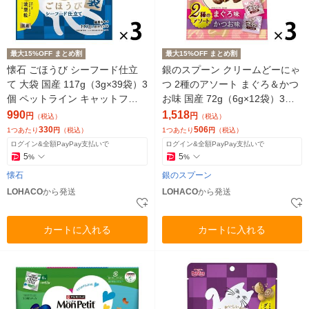
最大15%OFF まとめ割
最大15%OFF まとめ割
懐石 ごほうび シーフード仕立
銀のスプーン クリームどーにゃ
て 大袋 国産 117g（3g×39袋）3
つ 2種のアソート まぐろ＆かつ
個 ペットライン キャットフー
お味 国産 72g（6g×12袋）3袋
ド 猫用
ユニ・チャーム
990
1,518
円
円
（税込）
（税込）
330
506
1つあたり
円
（税込）
1つあたり
円
（税込）
ログイン&全額PayPay支払いで
ログイン&全額PayPay支払いで
5
5
%
%
懐石
銀のスプーン
LOHACO
から発送
LOHACO
から発送
カートに入れる
カートに入れる