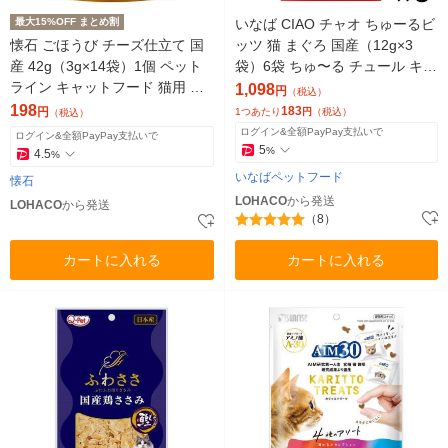
最大15%OFF まとめ割
いなば CIAO チャオ ちゅーるビ
懐石 ごほうび チーズ仕立て 国
ッツ 猫 まぐろ 国産（12g×3
産 42g（3g×14袋）1個 ペット
袋）6袋 ちゅ〜る チュール キャ
ライン キャットフード 猫用 新
ットフード おやつ
1,098
円
（税込）
商品
198
183
円
1つあたり
円
（税込）
（税込）
ログイン&全額PayPay支払いで
ログイン&全額PayPay支払いで
5
%
4.5
%
いなばペットフード
懐石
LOHACO
から発送
LOHACO
から発送
（8）
カートに入れる
カートに入れる