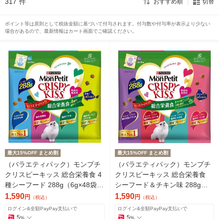
317
件
おすすめ順
切替
ポイント等は原則として税抜金額に基づいて付与されます。付与数や付与率が表示より少ない
場合があるので、最新情報はカート画面でご確認ください。
最大15%OFF まとめ割
最大15%OFF まとめ割
（バラエティパック）モンプチ
（バラエティパック）モンプチ
クリスピーキッス 総合栄養食 4
クリスピーキッス 総合栄養食
種シーフード 288g（6g×48袋）
シーフード＆チキン味 288g（6
1袋 ネスレ日本
g×48袋）1袋 ネスレ日本
1,590
1,590
円
円
（税込）
（税込）
ログイン&全額PayPay支払いで
ログイン&全額PayPay支払いで
5
5
%
%