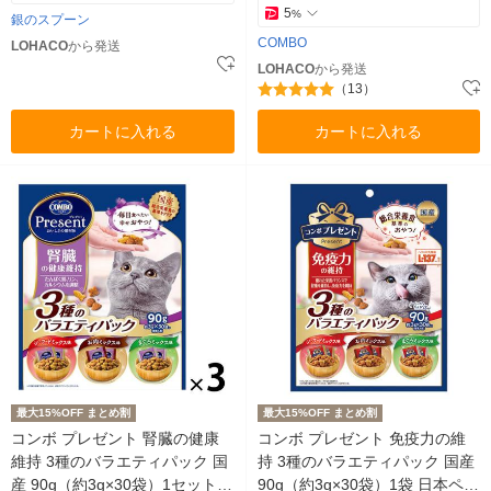
5
%
銀のスプーン
COMBO
LOHACO
から発送
LOHACO
から発送
（13）
カートに入れる
カートに入れる
最大15%OFF まとめ割
最大15%OFF まとめ割
コンボ プレゼント 腎臓の健康
コンボ プレゼント 免疫力の維
維持 3種のバラエティパック 国
持 3種のバラエティパック 国産
産 90g（約3g×30袋）1セット
90g（約3g×30袋）1袋 日本ペッ