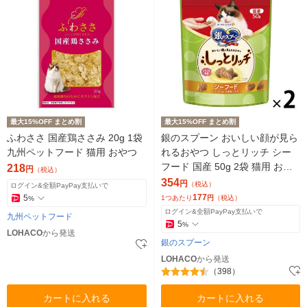
最大15%OFF まとめ割
最大15%OFF まとめ割
ふわささ 国産鶏ささみ 20g 1袋
銀のスプーン おいしい顔が見ら
九州ペットフード 猫用 おやつ
れるおやつ しっとリッチ シー
フード 国産 50g 2袋 猫用 おや
218
円
（税込）
つ
354
円
（税込）
ログイン&全額PayPay支払いで
177
5
1つあたり
円
（税込）
%
ログイン&全額PayPay支払いで
九州ペットフード
5
%
LOHACO
から発送
銀のスプーン
LOHACO
から発送
（398）
カートに入れる
カートに入れる