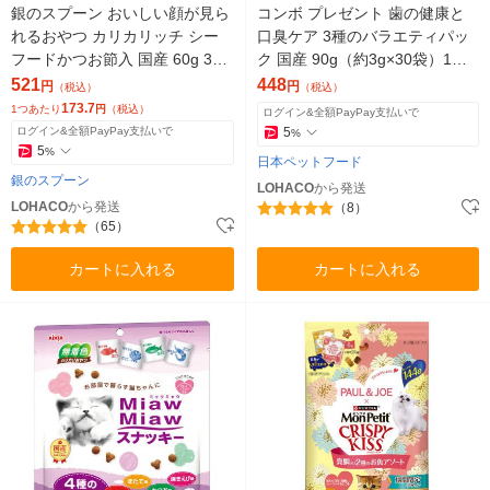
銀のスプーン おいしい顔が見ら
コンボ プレゼント 歯の健康と
れるおやつ カリカリッチ シー
口臭ケア 3種のバラエティパッ
フードかつお節入 国産 60g 3袋
ク 国産 90g（約3g×30袋）1袋
キャットフード ドライ おやつ
日本ペットフード 猫用
521
448
円
円
（税込）
（税込）
173.7
1つあたり
円
（税込）
ログイン&全額PayPay支払いで
ログイン&全額PayPay支払いで
5
%
5
%
日本ペットフード
銀のスプーン
LOHACO
から発送
LOHACO
から発送
（8）
（65）
カートに入れる
カートに入れる