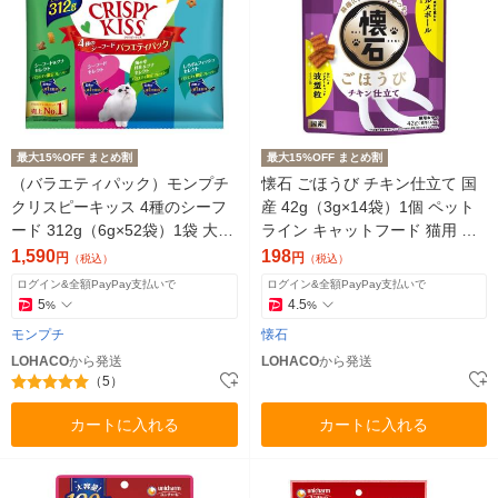
最大15%OFF まとめ割
最大15%OFF まとめ割
（バラエティパック）モンプチ
懐石 ごほうび チキン仕立て 国
クリスピーキッス 4種のシーフ
産 42g（3g×14袋）1個 ペット
ード 312g（6g×52袋）1袋 大容
ライン キャットフード 猫用 新
量 ネスレ日本 猫用 おやつ
商品
1,590
198
円
円
（税込）
（税込）
ログイン&全額PayPay支払いで
ログイン&全額PayPay支払いで
5
4.5
%
%
モンプチ
懐石
LOHACO
から発送
LOHACO
から発送
（5）
カートに入れる
カートに入れる