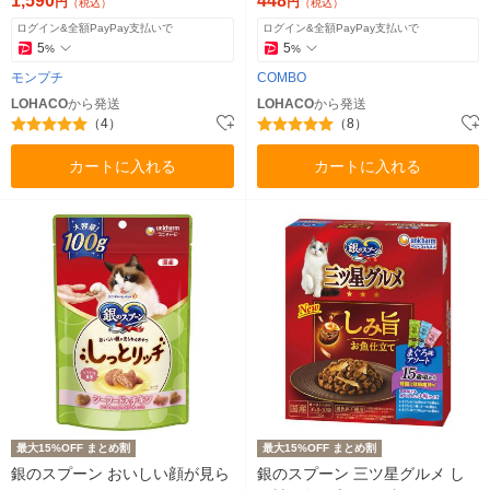
1,590
448
円
円
（税込）
（税込）
ログイン&全額PayPay支払いで
ログイン&全額PayPay支払いで
5
5
%
%
モンプチ
COMBO
LOHACO
から発送
LOHACO
から発送
（4）
（8）
カートに入れる
カートに入れる
最大15%OFF まとめ割
最大15%OFF まとめ割
銀のスプーン おいしい顔が見ら
銀のスプーン 三ツ星グルメ し