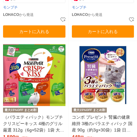
モンプチ
モンプチ
LOHACO
から発送
LOHACO
から発送
カートに入れる
カートに入れる
最大15%OFF まとめ割
最大15%OFF まとめ割
（バラエティパック）モンプチ
コンボ プレゼント 腎臓の健康
クリスピーキッス 4種のグリル
維持 3種のバラエティパック 国
厳選 312g（6g×52袋）1袋 大容
産 90g（約3g×30袋）1袋 日本
量 ネスレ日本 猫用 おやつ
ペットフード 猫用 おやつ