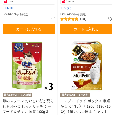
5
5
%
%
COMBO
モンプチ
LOHACO
から発送
LOHACO
から発送
（10）
カートに入れる
カートに入れる
最大15%OFF まとめ割
最大15%OFF まとめ割
銀のスプーン おいしい顔が見ら
モンプチ ドライ ボックス 厳選
れるおやつ しっとリッチ シー
かつおだし入り 190g（19g×10
フード＆チキン 国産 100g 3袋
袋）1箱 ネスレ日本 キャットフ