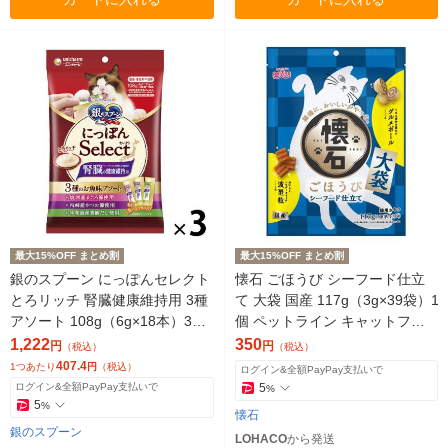
最大15%OFF まとめ割
最大15%OFF まとめ割
銀のスプーン にっぽんセレクト
懐石 ごほうび シーフード仕立
とろリッチ 腎臓健康維持用 3種
て 大袋 国産 117g（3g×39袋）1
アソート 108g（6g×18本）3袋
個 ペットライン キャットフー
キャットフード おやつ
ド 猫用 新商品
1,222
350
円
円
（税込）
（税込）
407.4
1つあたり
円
（税込）
ログイン&全額PayPay支払いで
ログイン&全額PayPay支払いで
5
%
5
%
懐石
銀のスプーン
LOHACO
から発送