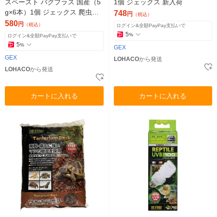
スペースト バグプラス 国産（5
1個 ジェックス 新入荷
g×6本）1個 ジェックス 爬虫類
748
円
（税込）
用 餌 新入荷
580
円
（税込）
ログイン&全額PayPay支払いで
5
%
ログイン&全額PayPay支払いで
5
%
GEX
GEX
LOHACO
から発送
LOHACO
から発送
カートに入れる
カートに入れる