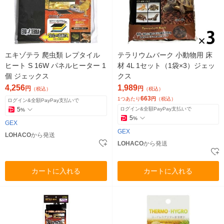
エキゾテラ 爬虫類 レプタイル
テラリウムバーク 小動物用 床
ヒート S 16W パネルヒーター 1
材 4L 1セット（1袋×3）ジェッ
個 ジェックス
クス
4,256
1,989
円
円
（税込）
（税込）
663
1つあたり
円
（税込）
ログイン&全額PayPay支払いで
5
ログイン&全額PayPay支払いで
%
5
%
GEX
GEX
LOHACO
から発送
LOHACO
から発送
カートに入れる
カートに入れる