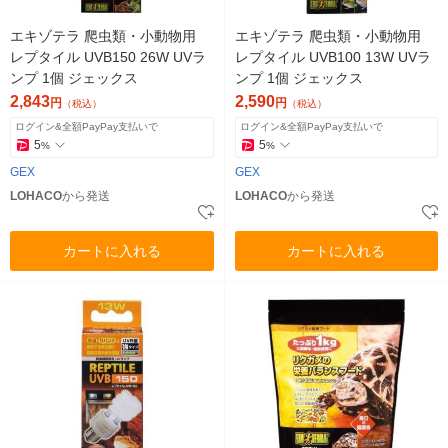
エキゾテラ 爬虫類・小動物用
エキゾテラ 爬虫類・小動物用
レプタイル UVB150 26W UVラ
レプタイル UVB100 13W UVラ
ンプ 1個 ジェックス
ンプ 1個 ジェックス
2,843
2,590
円
円
（税込）
（税込）
ログイン&全額PayPay支払いで
ログイン&全額PayPay支払いで
5
5
%
%
GEX
GEX
LOHACO
から発送
LOHACO
から発送
カートに入れる
カートに入れる