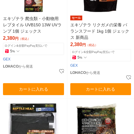
エキゾテラ 爬虫類・小動物用
セール
レプタイル UVB150 13W UVラ
エキゾテラ リクガメの栄養 バ
ンプ 1個 ジェックス
ランスフード 1kg 1個 ジェック
ス 新商品
2,380
円
（税込）
2,380
円
（税込）
ログイン&全額PayPay支払いで
5
%
ログイン&全額PayPay支払いで
5
%
GEX
GEX
LOHACO
から発送
LOHACO
から発送
カートに入れる
カートに入れる