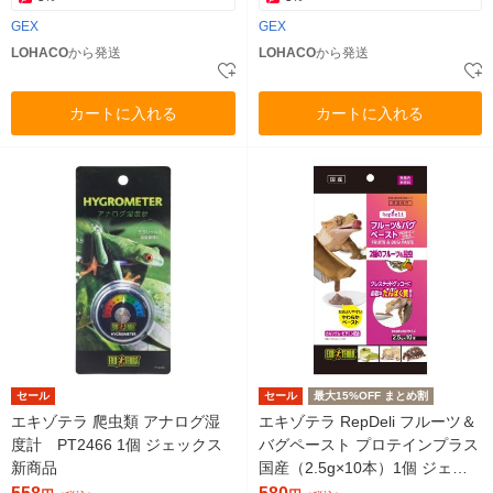
GEX
GEX
LOHACO
から発送
LOHACO
から発送
カートに入れる
カートに入れる
セール
セール
最大15%OFF まとめ割
エキゾテラ 爬虫類 アナログ湿
エキゾテラ RepDeli フルーツ＆
度計 PT2466 1個 ジェックス
バグペースト プロテインプラス
新商品
国産（2.5g×10本）1個 ジェッ
クス 爬虫類用 餌