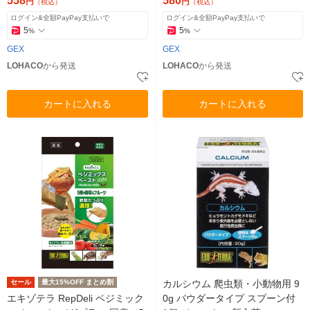
558
580
円
円
（税込）
（税込）
ログイン&全額PayPay支払いで
ログイン&全額PayPay支払いで
5
5
%
%
GEX
GEX
LOHACO
から発送
LOHACO
から発送
カートに入れる
カートに入れる
セール
最大15%OFF まとめ割
カルシウム 爬虫類・小動物用 9
エキゾテラ RepDeli ベジミック
0g パウダータイプ スプーン付