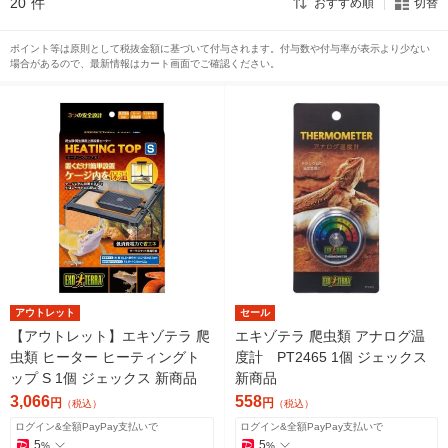
20
件
おすすめ順
切替
ポイント等は原則として税抜金額に基づいて付与されます。付与数や付与率が表示より少ない
場合があるので、最新情報はカート画面でご確認ください。
アウトレット
セール
【アウトレット】エキゾテラ 爬
エキゾテラ 爬虫類 アナログ温
虫類 ヒーター ヒーティングト
度計 PT2465 1個 ジェックス
ップ S 1個 ジェックス 新商品
新商品
3,066
558
円
円
（税込）
（税込）
ログイン&全額PayPay支払いで
ログイン&全額PayPay支払いで
5
5
%
%