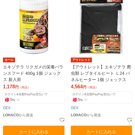
セール
アウトレット
エキゾテラ リクガメの栄養バラ
【アウトレット】エキゾテラ 爬
ンスフード 400g 1個 ジェック
虫類 レプタイルヒート Ｌ24 パ
ス 新入荷
ネルヒーター 1個 ジェックス
1,178
4,564
円
円
（税込）
（税込）
ログイン&全額PayPay支払いで
ログイン&全額PayPay支払いで
5
5
%
%
GEX
GEX
LOHACO
から発送
LOHACO
から発送
カートに入れる
カートに入れる