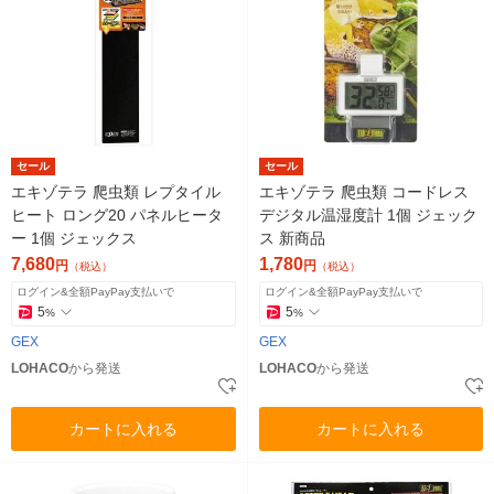
セール
セール
エキゾテラ 爬虫類 レプタイル
エキゾテラ 爬虫類 コードレス
ヒート ロング20 パネルヒータ
デジタル温湿度計 1個 ジェック
ー 1個 ジェックス
ス 新商品
7,680
1,780
円
円
（税込）
（税込）
ログイン&全額PayPay支払いで
ログイン&全額PayPay支払いで
5
5
%
%
GEX
GEX
LOHACO
から発送
LOHACO
から発送
カートに入れる
カートに入れる