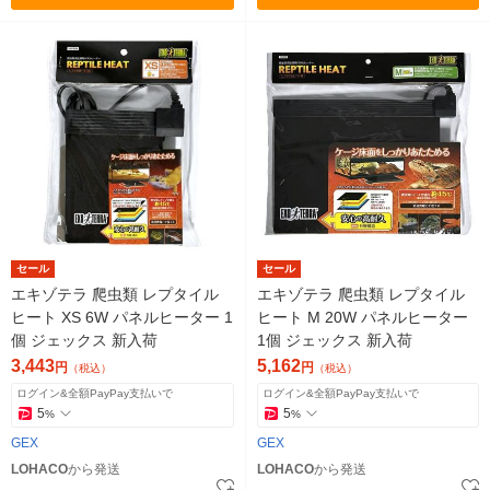
セール
セール
エキゾテラ 爬虫類 レプタイル
エキゾテラ 爬虫類 レプタイル
ヒート XS 6W パネルヒーター 1
ヒート M 20W パネルヒーター
個 ジェックス 新入荷
1個 ジェックス 新入荷
3,443
5,162
円
円
（税込）
（税込）
ログイン&全額PayPay支払いで
ログイン&全額PayPay支払いで
5
5
%
%
GEX
GEX
LOHACO
から発送
LOHACO
から発送