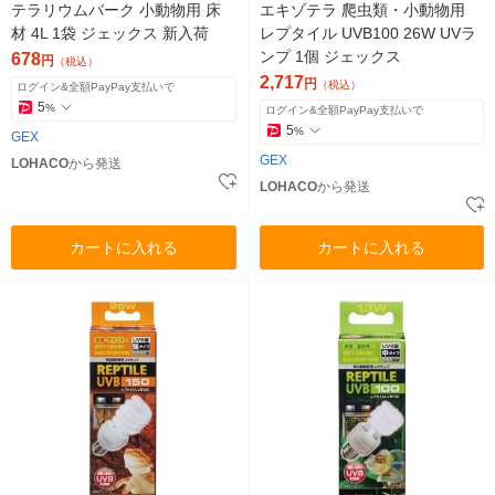
テラリウムバーク 小動物用 床
エキゾテラ 爬虫類・小動物用
材 4L 1袋 ジェックス 新入荷
レプタイル UVB100 26W UVラ
ンプ 1個 ジェックス
678
円
（税込）
2,717
円
（税込）
ログイン&全額PayPay支払いで
5
%
ログイン&全額PayPay支払いで
5
%
GEX
GEX
LOHACO
から発送
LOHACO
から発送
カートに入れる
カートに入れる