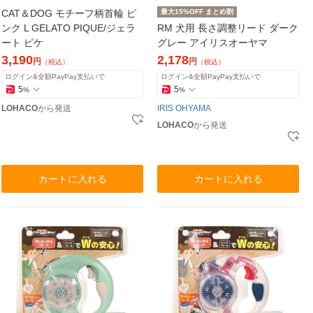
CAT＆DOG モチーフ柄首輪 ピ
最大15%OFF まとめ割
ンク L GELATO PIQUE/ジェラ
RM 犬用 長さ調整リード ダーク
ート ピケ
グレー アイリスオーヤマ
3,190
2,178
円
円
（税込）
（税込）
ログイン&全額PayPay支払いで
ログイン&全額PayPay支払いで
5
5
%
%
LOHACO
から発送
IRIS OHYAMA
LOHACO
から発送
カートに入れる
カートに入れる