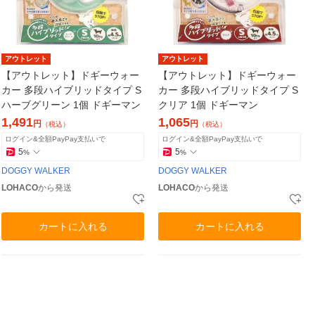
アウトレット
アウトレット
【アウトレット】ドギーウォー
【アウトレット】ドギーウォー
カー 多段ハイブリッドタイプ S
カー 多段ハイブリッドタイプ S
ハーブグリーン 1個 ドギーマン
クリア 1個 ドギーマン
1,491
1,065
円
円
（税込）
（税込）
ログイン&全額PayPay支払いで
ログイン&全額PayPay支払いで
5
5
%
%
DOGGY WALKER
DOGGY WALKER
LOHACO
から発送
LOHACO
から発送
カートに入れる
カートに入れる