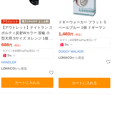
アウトレット
最大15%OFF まとめ割
ドギーウォーカー フラット S
【アウトレット】ナイトラン ス
ペールブルー 1個 ドギーマン
ポルティ反射Wカラー 首輪 小
1,460
円
（税込）
型犬用 Sサイズ オレンジ 1個 ア
ログイン&全額PayPay支払いで
ースペット
686
5
円
%
（税込）
ログイン&全額PayPay支払いで
DOGGY WALKER
5
%
LOHACO
から発送
HANDLER
LOHACO
から発送
カートに入れる
カートに入れる