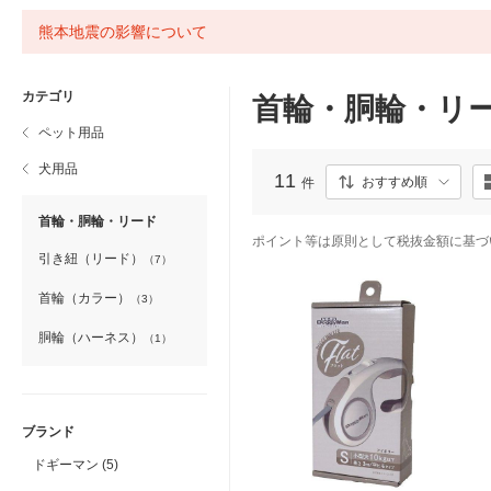
熊本地震の影響について
カテゴリ
首輪・胴輪・リ
ペット用品
犬用品
11
おすすめ順
件
首輪・胴輪・リード
ポイント等は原則として税抜金額に基づ
引き紐（リード）
（7）
首輪（カラー）
（3）
胴輪（ハーネス）
（1）
ブランド
ドギーマン (5)