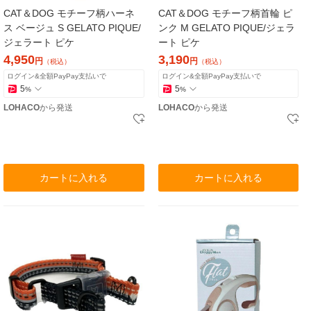
CAT＆DOG モチーフ柄ハーネ
CAT＆DOG モチーフ柄首輪 ピ
ス ベージュ S GELATO PIQUE/
ンク M GELATO PIQUE/ジェラ
ジェラート ピケ
ート ピケ
4,950
3,190
円
円
（税込）
（税込）
ログイン&全額PayPay支払いで
ログイン&全額PayPay支払いで
5
5
%
%
LOHACO
から発送
LOHACO
から発送
カートに入れる
カートに入れる