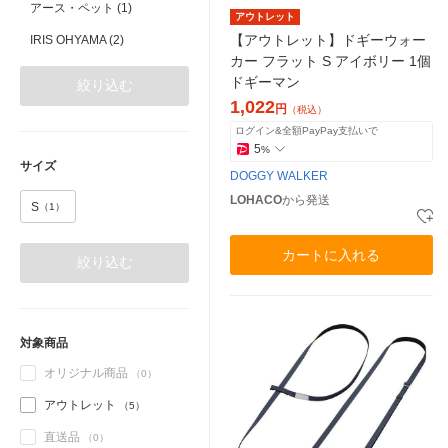
アース・ペット (1)
アウトレット
【アウトレット】ドギーウォー
IRIS OHYAMA (2)
カー フラット S アイボリー 1個
ドギーマン
絞り込む
1,022
円
（税込）
ログイン&全額PayPay支払いで
5
%
サイズ
DOGGY WALKER
LOHACO
から発送
S
（1）
カートに入れる
絞り込む
対象商品
オリジナル商品
（0）
アウトレット
（5）
直送品
（0）