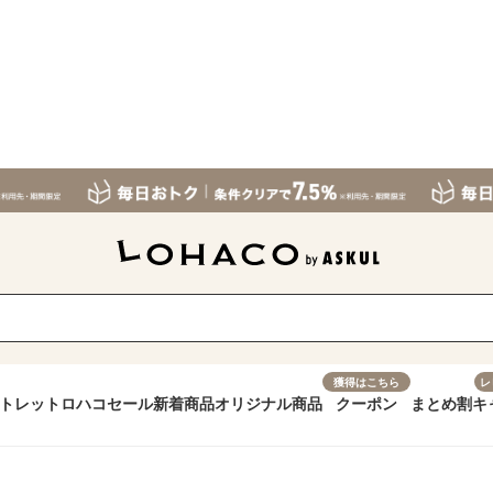
獲得はこちら
レ
トレット
ロハコセール
新着商品
オリジナル商品
クーポン
まとめ割
キ