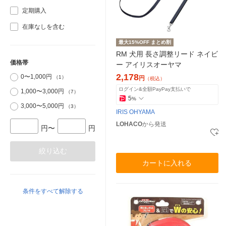
定期購入
在庫なしを含む
最大15%OFF まとめ割
RM 犬用 長さ調整リード ネイビ
価格帯
ー アイリスオーヤマ
2,178
0〜1,000円
（1）
円
（税込）
ログイン&全額PayPay支払いで
1,000〜3,000円
（7）
5
%
3,000〜5,000円
（3）
IRIS OHYAMA
LOHACO
から発送
円〜
円
絞り込む
カートに入れる
条件をすべて解除する