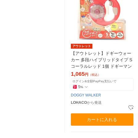
アウトレット
【アウトレット】ドギーウォー
カー 多段ハイブリッドタイプ S
コーラルレッド 1個 ドギーマン
1,065
円
（税込）
ログイン&全額PayPay支払いで
5
%
DOGGY WALKER
LOHACO
から発送
カートに入れる