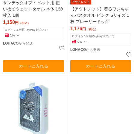
サンテックオプト ペット用 使
アウトレット
い捨てウェットタオル 本体 130
【アウトレット】着るワンちゃ
枚入 1個
んバスタオル ピンク Sサイズ 1
枚 プレーリードッグ
1,150
円
（税込）
1,176
円
（税込）
ログイン&全額PayPay支払いで
5
%
ログイン&全額PayPay支払いで
5
%
LOHACO
から発送
LOHACO
から発送
カートに入れる
カートに入れる