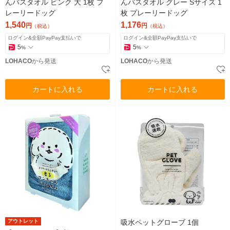
んバスタオル ピンク 大 1枚 プ
んバスタオル グレー Sサイズ 1
レーリードッグ
枚 プレーリードッグ
1,540
1,176
円
円
（税込）
（税込）
ログイン&全額PayPay支払いで
ログイン&全額PayPay支払いで
5
5
%
%
LOHACO
から発送
LOHACO
から発送
カートに入れる
カートに入れる
アウトレット
吸水ペットグローブ 1個