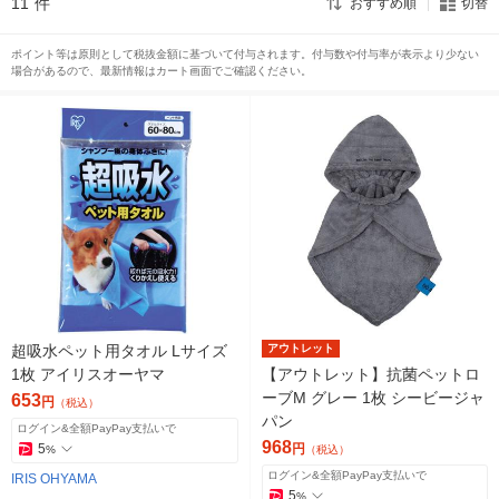
11
件
おすすめ順
切替
ポイント等は原則として税抜金額に基づいて付与されます。付与数や付与率が表示より少ない
場合があるので、最新情報はカート画面でご確認ください。
超吸水ペット用タオル Lサイズ
アウトレット
1枚 アイリスオーヤマ
【アウトレット】抗菌ペットロ
ーブM グレー 1枚 シービージャ
653
円
（税込）
パン
ログイン&全額PayPay支払いで
968
5
円
%
（税込）
ログイン&全額PayPay支払いで
IRIS OHYAMA
5
%