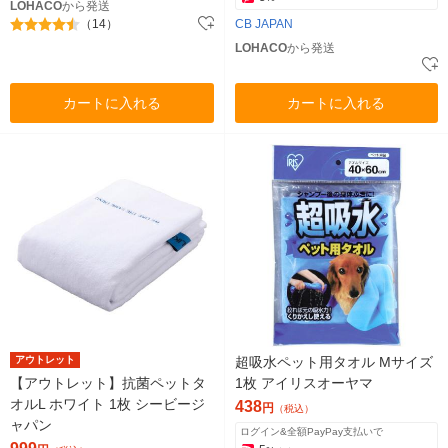
LOHACO
から発送
（14）
CB JAPAN
LOHACO
から発送
カートに入れる
カートに入れる
アウトレット
超吸水ペット用タオル Mサイズ
【アウトレット】抗菌ペットタ
1枚 アイリスオーヤマ
オルL ホワイト 1枚 シービージ
438
円
（税込）
ャパン
ログイン&全額PayPay支払いで