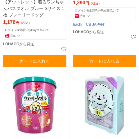
【アウトレット】着るワンちゃ
1,290
円
（税込）
んバスタオル ブルー Sサイズ 1
ログイン&全額PayPay支払いで
枚 プレーリードッグ
5
%
1,176
円
（税込）
hachi（CB JAPAN）
ログイン&全額PayPay支払いで
LOHACO
から発送
5
%
LOHACO
から発送
カートに入れる
カートに入れる