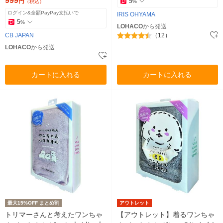
999
円
5
（税込）
%
ログイン&全額PayPay支払いで
IRIS OHYAMA
5
%
LOHACO
から発送
CB JAPAN
（12）
LOHACO
から発送
カートに入れる
カートに入れる
最大15%OFF まとめ割
アウトレット
トリマーさんと考えたワンちゃ
【アウトレット】着るワンちゃ