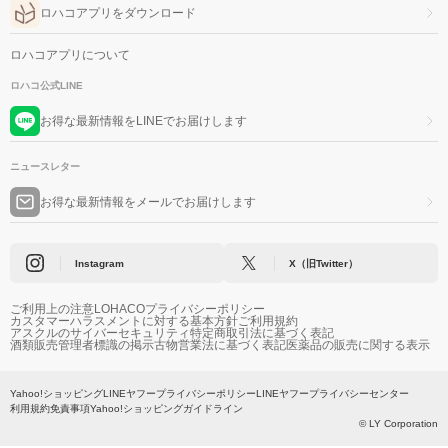
ロハコアプリをダウンロード
ロハコアプリについて
ロハコ公式LINE
お得な最新情報をLINEでお届けします
ニュースレター
お得な最新情報をメールでお届けします
Instagram
X（旧Twitter）
ご利用上の注意
LOHACOプライバシーポリシー
カスタマーハラスメントに対する基本方針
ご利用規約
アスクルのサイバーセキュリティ
特定商取引法に基づく表記
酒類販売管理者標識の掲示
古物営業法に基づく表記
医薬品の販売に関する表示
Yahoo!ショッピング
LINEヤフープライバシーポリシー
LINEヤフープライバシーセンター
利用規約
免責事項
Yahoo!ショッピングガイドライン
© LY Corporation