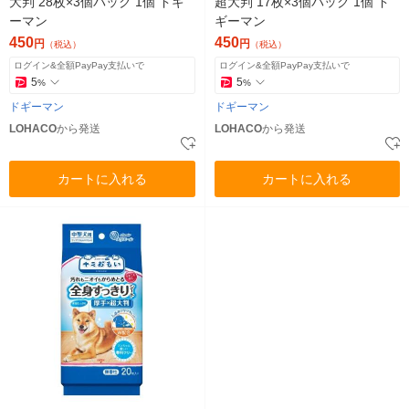
大判 28枚×3個パック 1個 ドギ
超大判 17枚×3個パック 1個 ド
ーマン
ギーマン
450
450
円
円
（税込）
（税込）
ログイン&全額PayPay支払いで
ログイン&全額PayPay支払いで
5
5
%
%
ドギーマン
ドギーマン
LOHACO
から発送
LOHACO
から発送
カートに入れる
カートに入れる