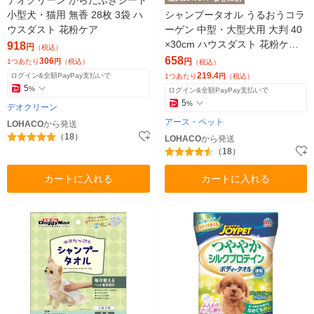
小型犬・猫用 無香 28枚 3袋 ハ
シャンプータオル うるおうコラ
ウスダスト 花粉ケア
ーゲン 中型・大型犬用 大判 40
×30cm ハウスダスト 花粉ケア
918
円
（税込）
国産 15枚 3袋（イチオシ）
658
306
円
1つあたり
円
（税込）
（税込）
219.4
ログイン&全額PayPay支払いで
1つあたり
円
（税込）
5
%
ログイン&全額PayPay支払いで
5
%
デオクリーン
アース・ペット
LOHACO
から発送
（18）
LOHACO
から発送
（18）
カートに入れる
カートに入れる