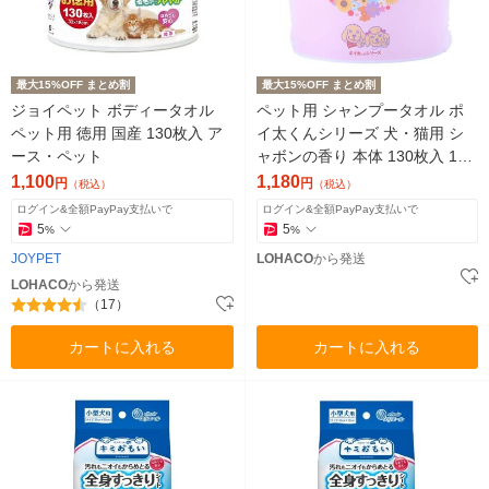
最大15%OFF まとめ割
最大15%OFF まとめ割
ジョイペット ボディータオル
ペット用 シャンプータオル ポ
ペット用 徳用 国産 130枚入 ア
イ太くんシリーズ 犬・猫用 シ
ース・ペット
ャボンの香り 本体 130枚入 1個
フェニックス・アインツェル
1,100
1,180
円
円
（税込）
（税込）
ログイン&全額PayPay支払いで
ログイン&全額PayPay支払いで
5
5
%
%
JOYPET
LOHACO
から発送
LOHACO
から発送
（17）
カートに入れる
カートに入れる