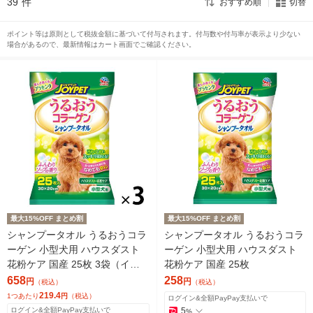
39
件
おすすめ順
切替
ポイント等は原則として税抜金額に基づいて付与されます。付与数や付与率が表示より少ない
場合があるので、最新情報はカート画面でご確認ください。
最大15%OFF まとめ割
最大15%OFF まとめ割
シャンプータオル うるおうコラ
シャンプータオル うるおうコラ
ーゲン 小型犬用 ハウスダスト
ーゲン 小型犬用 ハウスダスト
花粉ケア 国産 25枚 3袋（イチ
花粉ケア 国産 25枚
オシ）
658
258
円
円
（税込）
（税込）
219.4
1つあたり
円
（税込）
ログイン&全額PayPay支払いで
ログイン&全額PayPay支払いで
5
%