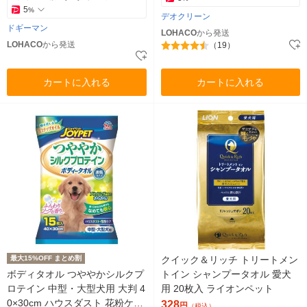
5
%
デオクリーン
ドギーマン
LOHACO
から発送
LOHACO
から発送
（19）
カートに入れる
カートに入れる
最大15%OFF まとめ割
クイック＆リッチ トリートメン
ボディタオル つややかシルクプ
トイン シャンプータオル 愛犬
ロテイン 中型・大型犬用 大判 4
用 20枚入 ライオンペット
0×30cm ハウスダスト 花粉ケア
328
円
（税込）