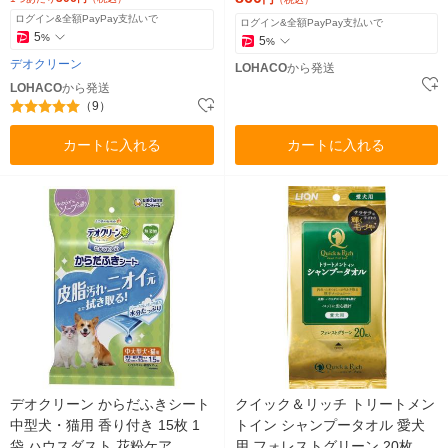
ログイン&全額PayPay支払いで
ログイン&全額PayPay支払いで
5
%
5
%
デオクリーン
LOHACO
から発送
LOHACO
から発送
（9）
カートに入れる
カートに入れる
デオクリーン からだふきシート
クイック＆リッチ トリートメン
中型犬・猫用 香り付き 15枚 1
トイン シャンプータオル 愛犬
袋 ハウスダスト 花粉ケア
用 フォレストグリーン 20枚入