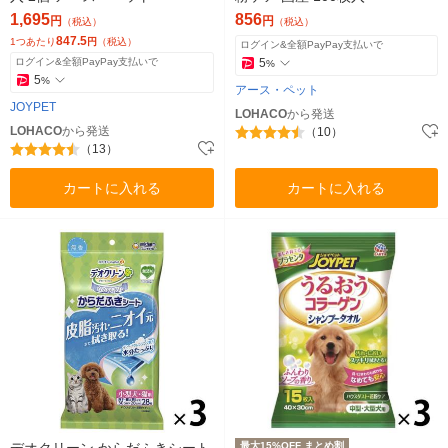
1,695
856
円
円
（税込）
（税込）
847.5
1つあたり
円
（税込）
ログイン&全額PayPay支払いで
ログイン&全額PayPay支払いで
5
%
5
%
アース・ペット
JOYPET
LOHACO
から発送
LOHACO
から発送
（10）
（13）
カートに入れる
カートに入れる
デオクリーン からだふきシート
最大15%OFF まとめ割