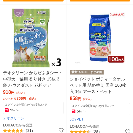
デオクリーン からだふきシート
最大15%OFF まとめ割
中型犬・猫用 香り付き 15枚 3
ジョイペット ボディータオル
袋 ハウスダスト 花粉ケア
ペット用 詰め替え 国産 100枚
入 1個 アース・ペット
918
円
（税込）
858
306
円
1つあたり
円
（税込）
（税込）
ログイン&全額PayPay支払いで
ログイン&全額PayPay支払いで
5
%
5
%
デオクリーン
JOYPET
LOHACO
から発送
LOHACO
から発送
（21）
（28）