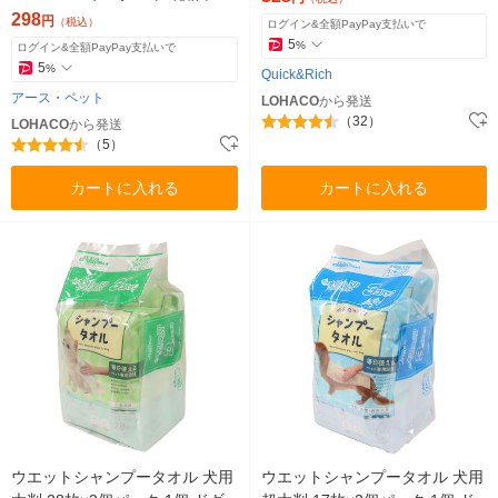
国産 15枚入
298
円
（税込）
ログイン&全額PayPay支払いで
5
%
ログイン&全額PayPay支払いで
5
%
Quick&Rich
アース・ペット
LOHACO
から発送
（32）
LOHACO
から発送
（5）
カートに入れる
カートに入れる
ウエットシャンプータオル 犬用
ウエットシャンプータオル 犬用