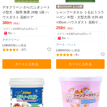
デオクリーン からだふきシート
最大15%OFF まとめ割
小型犬・猫用 無香 28枚 1袋 ハ
シャンプータオル うるおうコラ
ウスダスト 花粉ケア
ーゲン 中型・大型犬用 大判 40
×30cm ハウスダスト 花粉ケア
380
円
（税込）
国産 15枚
258
円
（税込）
ログイン&全額PayPay支払いで
5
%
ログイン&全額PayPay支払いで
5
%
デオクリーン
アース・ペット
LOHACO
から発送
（47）
LOHACO
から発送
（4）
カートに入れる
カートに入れる