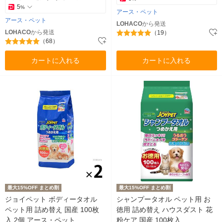
5
%
アース・ペット
アース・ペット
LOHACO
から発送
LOHACO
から発送
（19）
（68）
カートに入れる
カートに入れる
最大15%OFF まとめ割
最大15%OFF まとめ割
ジョイペット ボディータオル
シャンプータオル ペット用 お
ペット用 詰め替え 国産 100枚
徳用 詰め替え ハウスダスト 花
入 2個 アース・ペット
粉ケア 国産 100枚入