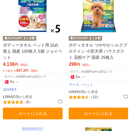
最大15%OFF まとめ割
最大15%OFF まとめ割
ボディータオル ペット用 詰め
ボディタオル つややかシルクプ
替え 国産 100枚入 5個 ジョイペ
ロテイン 小型犬用 ハウスダス
ット
ト 花粉ケア 国産 25枚入
4,136
298
円
円
（税込）
（税込）
827.2
1つあたり
円
（税込）
ログイン&全額PayPay支払いで
ログイン&全額PayPay支払いで
5
%
5
%
アース・ペット
JOYPET
LOHACO
から発送
LOHACO
から発送
（10）
（6）
カートに入れる
カートに入れる