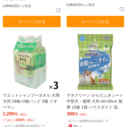
LOHACO
から発送
LOHACO
から発送
カートに入れる
カートに入れる
ウエットシャンプータオル 犬用
デオクリーン からだふきシート
大判 28枚×3個パック 3個 ドギ
中型犬・猫用 大判 40×30cm 無
ーマン
香 15枚 1袋 ハウスダスト 花粉
ケア
1,290
380
円
円
（税込）
（税込）
430
1つあたり
円
（税込）
ログイン&全額PayPay支払いで
ログイン&全額PayPay支払いで
5
%