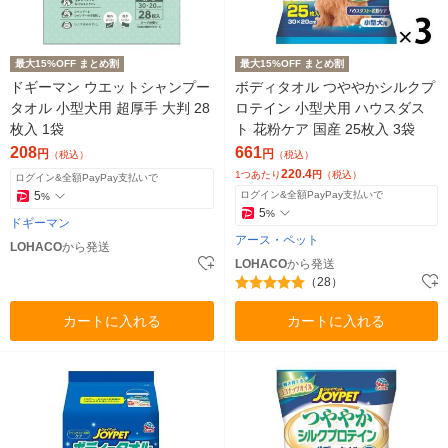
最大15%OFF まとめ割
最大15%OFF まとめ割
ドギーマン ウエットシャンプー
ボディタオル つややかシルクプ
タオル 小型犬用 超厚手 大判 28
ロテイン 小型犬用 ハウスダス
枚入 1袋
ト 花粉ケア 国産 25枚入 3袋
208
661
円
円
（税込）
（税込）
220.4
1つあたり
円
（税込）
ログイン&全額PayPay支払いで
5
ログイン&全額PayPay支払いで
%
5
%
ドギーマン
アース・ペット
LOHACO
から発送
LOHACO
から発送
（28）
カートに入れる
カートに入れる