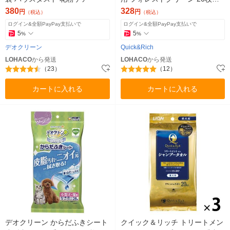
ライオンペット
380
328
円
円
（税込）
（税込）
ログイン&全額PayPay支払いで
ログイン&全額PayPay支払いで
5
5
%
%
デオクリーン
Quick&Rich
LOHACO
から発送
LOHACO
から発送
（23）
（12）
カートに入れる
カートに入れる
デオクリーン からだふきシート
クイック＆リッチ トリートメン