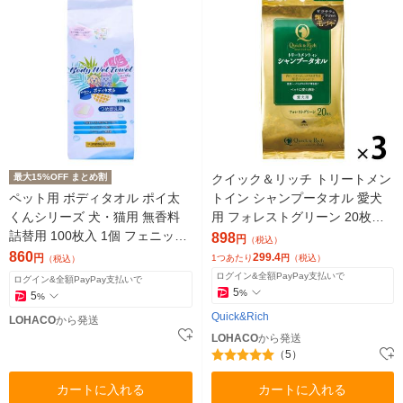
最大15%OFF まとめ割
クイック＆リッチ トリートメン
ペット用 ボディタオル ポイ太
トイン シャンプータオル 愛犬
くんシリーズ 犬・猫用 無香料
用 フォレストグリーン 20枚入
詰替用 100枚入 1個 フェニック
3個 ライオンペット
898
円
（税込）
ス・アインツェル 新商品
860
299.4
円
1つあたり
円
（税込）
（税込）
ログイン&全額PayPay支払いで
ログイン&全額PayPay支払いで
5
%
5
%
Quick&Rich
LOHACO
から発送
LOHACO
から発送
（5）
カートに入れる
カートに入れる