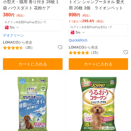
小型犬・猫用 香り付き 28枚 1
トイン シャンプータオル 愛犬
袋 ハウスダスト 花粉ケア
用 20枚 3個 ライオンペット
380
898
円
円
（税込）
（税込）
299.4
1つあたり
円
（税込）
ログイン&全額PayPay支払いで
5
ログイン&全額PayPay支払いで
%
5
%
デオクリーン
Quick&Rich
LOHACO
から発送
LOHACO
から発送
（35）
（15）
カートに入れる
カートに入れる