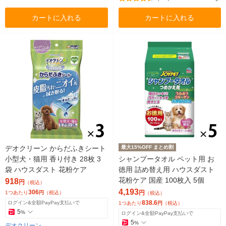
カートに入れる
カートに入れる
デオクリーン からだふきシート
最大15%OFF まとめ割
小型犬・猫用 香り付き 28枚 3
シャンプータオル ペット用 お
袋 ハウスダスト 花粉ケア
徳用 詰め替え用 ハウスダスト
花粉ケア 国産 100枚入 5個
918
円
（税込）
4,193
306
円
1つあたり
円
（税込）
（税込）
838.6
ログイン&全額PayPay支払いで
1つあたり
円
（税込）
5
%
ログイン&全額PayPay支払いで
5
%
デオクリーン