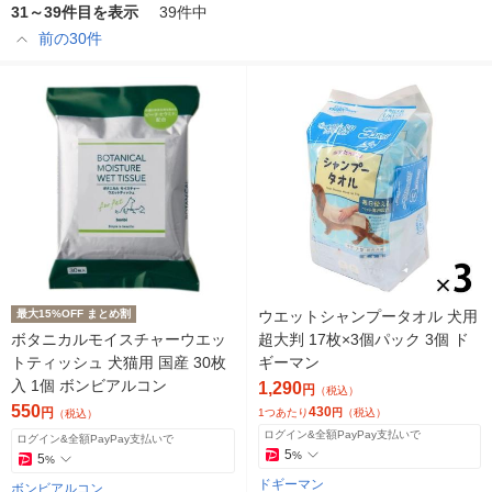
31～39件目を表示
39件中
前の30件
最大15%OFF まとめ割
ウエットシャンプータオル 犬用
ボタニカルモイスチャーウエッ
超大判 17枚×3個パック 3個 ド
トティッシュ 犬猫用 国産 30枚
ギーマン
入 1個 ボンビアルコン
1,290
円
（税込）
550
430
円
1つあたり
円
（税込）
（税込）
ログイン&全額PayPay支払いで
ログイン&全額PayPay支払いで
5
%
5
%
ドギーマン
ボンビアルコン