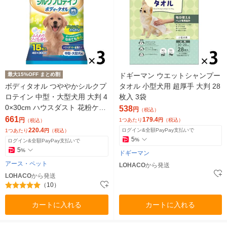
最大15%OFF まとめ割
ドギーマン ウエットシャンプー
ボディタオル つややかシルクプ
タオル 小型犬用 超厚手 大判 28
ロテイン 中型・大型犬用 大判 4
枚入 3袋
0×30cm ハウスダスト 花粉ケア
538
円
（税込）
国産 15枚入 3袋
661
179.4
円
1つあたり
円
（税込）
（税込）
220.4
ログイン&全額PayPay支払いで
1つあたり
円
（税込）
5
%
ログイン&全額PayPay支払いで
5
%
ドギーマン
アース・ペット
LOHACO
から発送
LOHACO
から発送
（10）
カートに入れる
カートに入れる