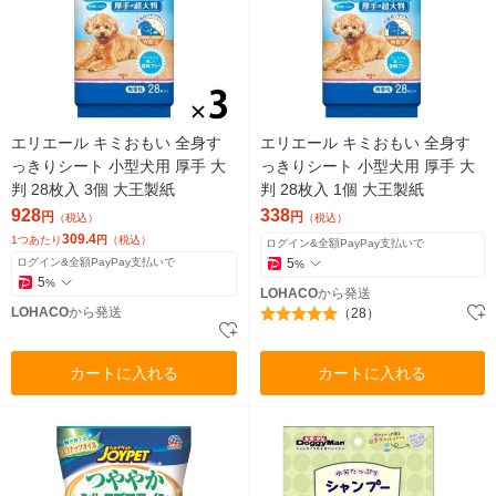
エリエール キミおもい 全身す
エリエール キミおもい 全身す
っきりシート 小型犬用 厚手 大
っきりシート 小型犬用 厚手 大
判 28枚入 3個 大王製紙
判 28枚入 1個 大王製紙
928
338
円
円
（税込）
（税込）
309.4
1つあたり
円
（税込）
ログイン&全額PayPay支払いで
ログイン&全額PayPay支払いで
5
%
5
%
LOHACO
から発送
LOHACO
から発送
（28）
カートに入れる
カートに入れる