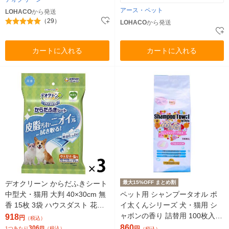
アース・ペット
LOHACO
から発送
（29）
LOHACO
から発送
カートに入れる
カートに入れる
デオクリーン からだふきシート
最大15%OFF まとめ割
中型犬・猫用 大判 40×30cm 無
ペット用 シャンプータオル ポ
香 15枚 3袋 ハウスダスト 花粉
イ太くんシリーズ 犬・猫用 シ
ケア
ャボンの香り 詰替用 100枚入 1
918
円
（税込）
個 フェニックス・アインツェル
860
306
円
1つあたり
円
（税込）
（税込）