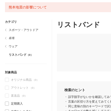
熊本地震の影響について
カテゴリ
リストバンド
スポーツ・アウトドア
卓球
ウェア
リストバンド
（0）
対象商品
オリジナル商品
（0）
アウトレット
（0）
検索のヒント
直送品
（0）
誤字脱字がないかを確認してみ
言葉の区切り方を変えてみてくだ
定期購入
同じ意味の別のキーワードで試