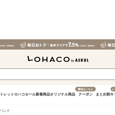
獲得はこちら
レ
トレット
ロハコセール
新着商品
オリジナル商品
クーポン
まとめ割
キ
バンド