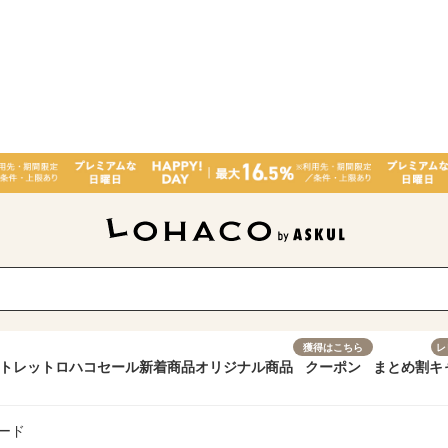
獲得はこちら
レ
トレット
ロハコセール
新着商品
オリジナル商品
クーポン
まとめ割
キ
ード