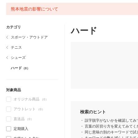
熊本地震の影響について
カテゴリ
ハード
スポーツ・アウトドア
テニス
シューズ
ハード
（0）
対象商品
オリジナル商品
（0）
アウトレット
（0）
検索のヒント
直送品
（0）
誤字脱字がないかを確認してみ
言葉の区切り方を変えてみてくだ
定期購入
同じ意味の別のキーワードで試