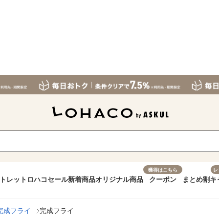
獲得はこちら
レ
トレット
ロハコセール
新着商品
オリジナル商品
クーポン
まとめ割
キ
完成フライ
完成フライ