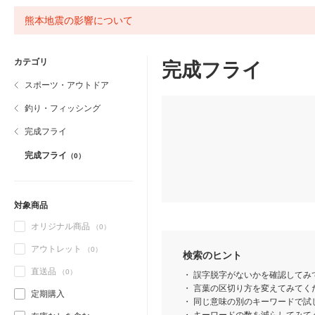
熊本地震の影響について
カテゴリ
完成フライ
スポーツ・アウトドア
釣り・フィッシング
完成フライ
完成フライ
（0）
対象商品
オリジナル商品
（0）
アウトレット
（0）
検索のヒント
直送品
（0）
誤字脱字がないかを確認してみ
言葉の区切り方を変えてみてくだ
定期購入
同じ意味の別のキーワードで試