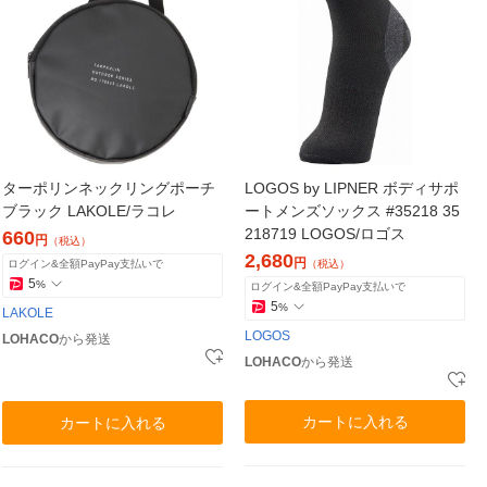
ターポリンネックリングポーチ
LOGOS by LIPNER ボディサポ
ブラック LAKOLE/ラコレ
ートメンズソックス #35218 35
218719 LOGOS/ロゴス
660
円
（税込）
2,680
円
ログイン&全額PayPay支払いで
（税込）
5
%
ログイン&全額PayPay支払いで
5
%
LAKOLE
LOGOS
LOHACO
から発送
LOHACO
から発送
カートに入れる
カートに入れる