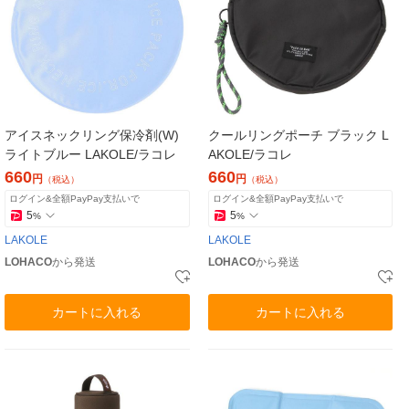
アイスネックリング保冷剤(W)
クールリングポーチ ブラック L
ライトブルー LAKOLE/ラコレ
AKOLE/ラコレ
660
660
円
円
（税込）
（税込）
ログイン&全額PayPay支払いで
ログイン&全額PayPay支払いで
5
5
%
%
LAKOLE
LAKOLE
LOHACO
から発送
LOHACO
から発送
カートに入れる
カートに入れる