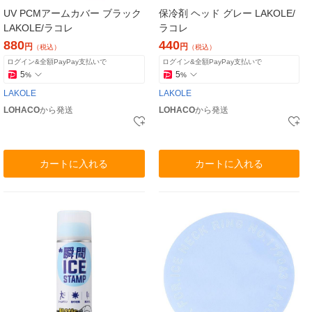
UV PCMアームカバー ブラック
保冷剤 ヘッド グレー LAKOLE/
LAKOLE/ラコレ
ラコレ
880
440
円
円
（税込）
（税込）
ログイン&全額PayPay支払いで
ログイン&全額PayPay支払いで
5
5
%
%
LAKOLE
LAKOLE
LOHACO
から発送
LOHACO
から発送
カートに入れる
カートに入れる