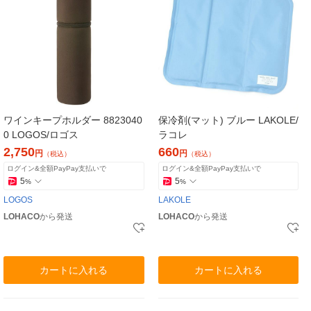
ワインキープホルダー 8823040
保冷剤(マット) ブルー LAKOLE/
0 LOGOS/ロゴス
ラコレ
2,750
660
円
円
（税込）
（税込）
ログイン&全額PayPay支払いで
ログイン&全額PayPay支払いで
5
5
%
%
LOGOS
LAKOLE
LOHACO
から発送
LOHACO
から発送
カートに入れる
カートに入れる