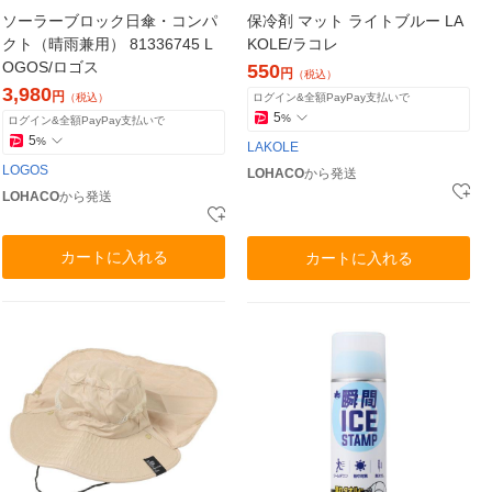
ソーラーブロック日傘・コンパ
保冷剤 マット ライトブルー LA
クト（晴雨兼用） 81336745 L
KOLE/ラコレ
OGOS/ロゴス
550
円
（税込）
3,980
円
（税込）
ログイン&全額PayPay支払いで
5
%
ログイン&全額PayPay支払いで
5
%
LAKOLE
LOGOS
LOHACO
から発送
LOHACO
から発送
カートに入れる
カートに入れる