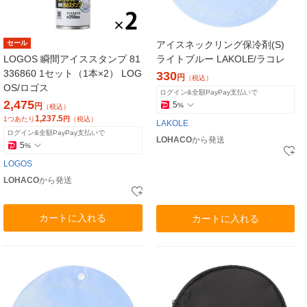
セール
アイスネックリング保冷剤(S)
LOGOS 瞬間アイススタンプ 81
ライトブルー LAKOLE/ラコレ
336860 1セット（1本×2） LOG
330
円
（税込）
OS/ロゴス
ログイン&全額PayPay支払いで
2,475
5
円
%
（税込）
1,237.5
1つあたり
円
（税込）
LAKOLE
ログイン&全額PayPay支払いで
LOHACO
から発送
5
%
LOGOS
LOHACO
から発送
カートに入れる
カートに入れる