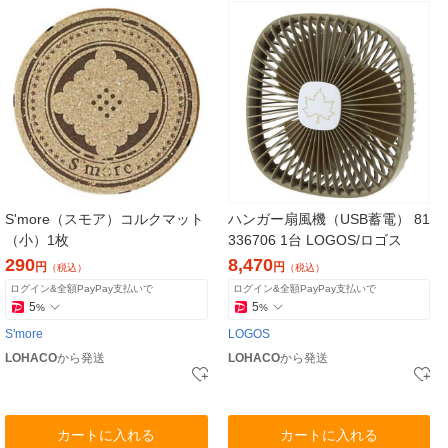
S'more（スモア）コルクマット
ハンガー扇風機（USB蓄電） 81
（小）1枚
336706 1台 LOGOS/ロゴス
290
8,470
円
円
（税込）
（税込）
ログイン&全額PayPay支払いで
ログイン&全額PayPay支払いで
5
5
%
%
S'more
LOGOS
LOHACO
から発送
LOHACO
から発送
カートに入れる
カートに入れる