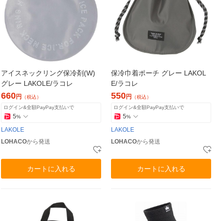
アイスネックリング保冷剤(W)
保冷巾着ポーチ グレー LAKOL
グレー LAKOLE/ラコレ
E/ラコレ
660
550
円
円
（税込）
（税込）
ログイン&全額PayPay支払いで
ログイン&全額PayPay支払いで
5
5
%
%
LAKOLE
LAKOLE
LOHACO
から発送
LOHACO
から発送
カートに入れる
カートに入れる