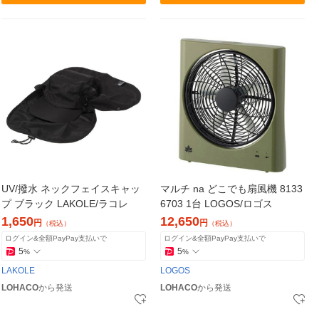
UV/撥水 ネックフェイスキャッ
マルチ na どこでも扇風機 8133
プ ブラック LAKOLE/ラコレ
6703 1台 LOGOS/ロゴス
1,650
12,650
円
円
（税込）
（税込）
ログイン&全額PayPay支払いで
ログイン&全額PayPay支払いで
5
5
%
%
LAKOLE
LOGOS
LOHACO
から発送
LOHACO
から発送