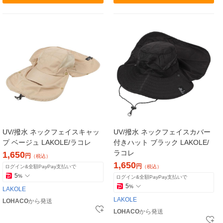
UV/撥水 ネックフェイスキャッ
UV/撥水 ネックフェイスカバー
プ ベージュ LAKOLE/ラコレ
付きハット ブラック LAKOLE/
ラコレ
1,650
円
（税込）
1,650
円
ログイン&全額PayPay支払いで
（税込）
5
%
ログイン&全額PayPay支払いで
5
%
LAKOLE
LAKOLE
LOHACO
から発送
LOHACO
から発送