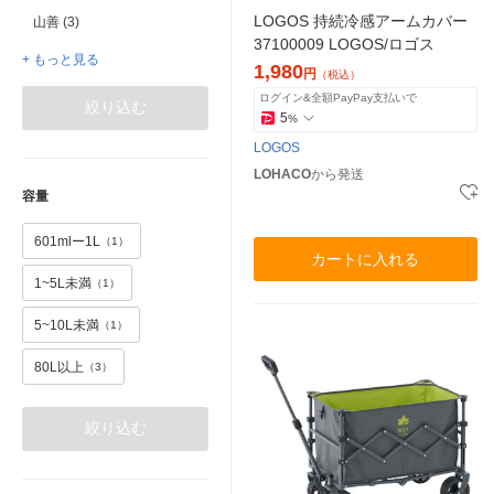
LOGOS 持続冷感アームカバー
山善 (3)
37100009 LOGOS/ロゴス
+ もっと見る
1,980
円
（税込）
ログイン&全額PayPay支払いで
絞り込む
5
%
LOGOS
LOHACO
から発送
容量
601mlー1L
（1）
カートに入れる
1~5L未満
（1）
5~10L未満
（1）
80L以上
（3）
絞り込む