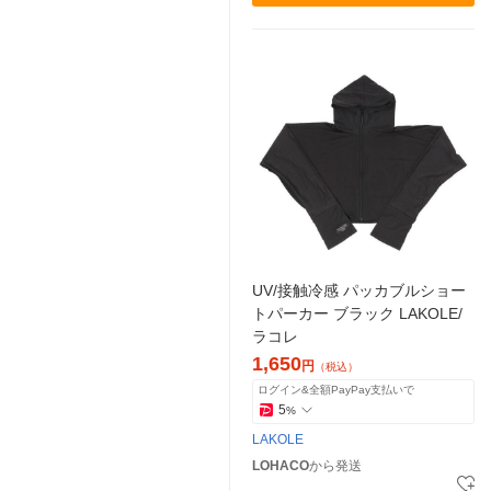
UV/接触冷感 パッカブルショー
トパーカー ブラック LAKOLE/
ラコレ
1,650
円
（税込）
ログイン&全額PayPay支払いで
5
%
LAKOLE
LOHACO
から発送