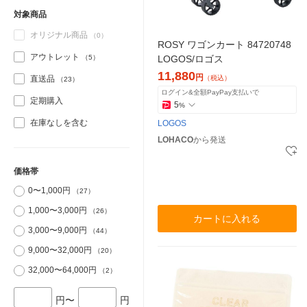
対象商品
オリジナル商品
（0）
ROSY ワゴンカート 84720748
アウトレット
（5）
LOGOS/ロゴス
11,880
円
直送品
（税込）
（23）
ログイン&全額PayPay支払いで
定期購入
5
%
在庫なしを含む
LOGOS
LOHACO
から発送
価格帯
0〜1,000円
（27）
1,000〜3,000円
（26）
カートに入れる
3,000〜9,000円
（44）
9,000〜32,000円
（20）
32,000〜64,000円
（2）
円〜
円