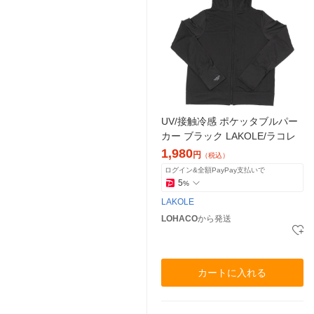
UV/接触冷感 ポケッタブルパー
カー ブラック LAKOLE/ラコレ
1,980
円
（税込）
ログイン&全額PayPay支払いで
5
%
LAKOLE
LOHACO
から発送
カートに入れる