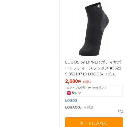
LOGOS by LIPNER ボディサポ
ートレディースソックス #3521
9 35219719 LOGOS/ロゴス
2,680
円
（税込）
ログイン&全額PayPay支払いで
5
%
LOGOS
LOHACO
から発送
カートに入れる