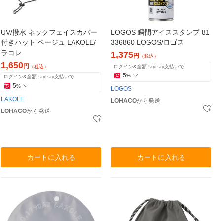
UV/撥水 ネックフェイスカバー
LOGOS 瞬間アイススタンプ 81
付きハット ベージュ LAKOLE/
336860 LOGOS/ロゴス
ラコレ
1,375
円
（税込）
1,650
円
（税込）
ログイン&全額PayPay支払いで
5
%
ログイン&全額PayPay支払いで
5
%
LOGOS
LAKOLE
LOHACO
から発送
LOHACO
から発送
カートに入れる
カートに入れる