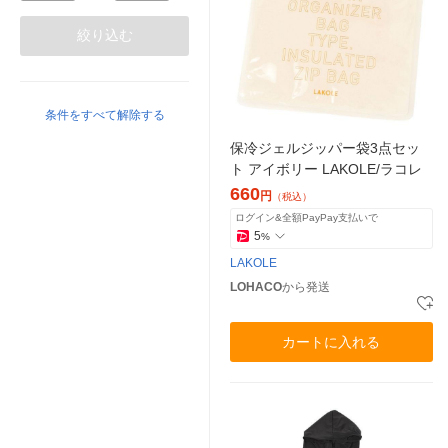
絞り込む
条件をすべて解除する
保冷ジェルジッパー袋3点セッ
ト アイボリー LAKOLE/ラコレ
660
円
（税込）
ログイン&全額PayPay支払いで
5
%
LAKOLE
LOHACO
から発送
カートに入れる