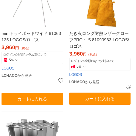
miniトライポッドワイド 81063
たき火ロング耐熱レザーグロー
125 LOGOS/ロゴス
ブPRO・ S 81090933 LOGOS/
ロゴス
3,960
円
（税込）
3,960
円
ログイン&全額PayPay支払いで
（税込）
5
%
ログイン&全額PayPay支払いで
5
%
LOGOS
LOGOS
LOHACO
から発送
LOHACO
から発送
カートに入れる
カートに入れる