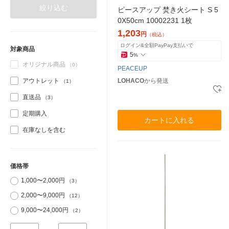
絞り込む
ピースアップ 焚き火シート S 5
0X50cm 10002231 1枚
1,203
円
（税込）
ログイン&全額PayPay支払いで
対象商品
5
%
オリジナル商品
（0）
PEACEUP
アウトレット
LOHACO
から発送
（1）
直送品
（3）
定期購入
カートに入れる
在庫なしを含む
価格帯
1,000〜2,000円
（3）
2,000〜9,000円
（12）
9,000〜24,000円
（2）