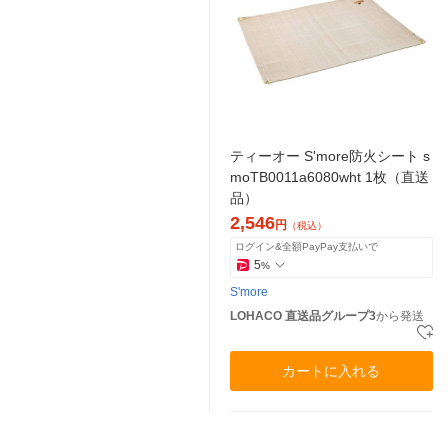
ティーオー S'more防火シート s
moTB0011a6080wht 1枚（直送
品）
2,546
円
（税込）
ログイン&全額PayPay支払いで
5
%
S'more
LOHACO 直送品グループ3
から発送
カートに入れる