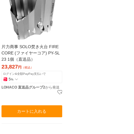
片力商事 SOLO焚き火台 FIRE
CORE (ファイヤーコア) PY-SL
23 1個（直送品）
23,827
円
（税込）
ログイン&全額PayPay支払いで
5
%
LOHACO 直送品グループ2
から発送
カートに入れる