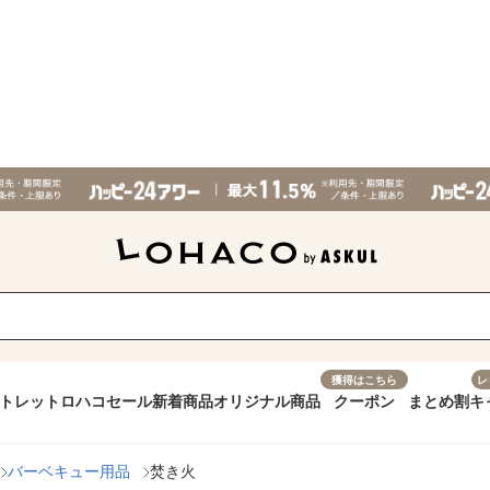
獲得はこちら
レ
トレット
ロハコセール
新着商品
オリジナル商品
クーポン
まとめ割
キ
バーベキュー用品
焚き火