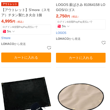
アウトレット
LOGOS 薪ばさみ 81064158 LO
【アウトレット】S'more（スモ
GOS/ロゴス
ア）チタン製たき火台 1個
2,750
円
（税込）
4,995
円
（税込）
ログイン&全額PayPay支払いで
5
%
ログイン&全額PayPay支払いで
5
%
LOGOS
S'more
LOHACO
から発送
LOHACO
から発送
カートに入れる
カートに入れる