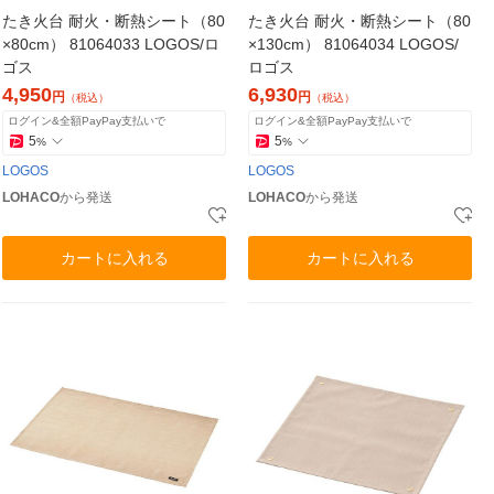
たき火台 耐火・断熱シート（80
たき火台 耐火・断熱シート（80
×80cm） 81064033 LOGOS/ロ
×130cm） 81064034 LOGOS/
ゴス
ロゴス
4,950
6,930
円
円
（税込）
（税込）
ログイン&全額PayPay支払いで
ログイン&全額PayPay支払いで
5
5
%
%
LOGOS
LOGOS
LOHACO
から発送
LOHACO
から発送
カートに入れる
カートに入れる