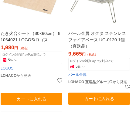
たき火台シート（80×60cm） 8
パール金属 オクタ ステンレス
1064021 LOGOS/ロゴス
ファイアベース UG-0120 1個
（直送品）
1,980
円
（税込）
9,665
円
ログイン&全額PayPay支払いで
（税込）
5
%
ログイン&全額PayPay支払いで
5
%
LOGOS
パール金属
LOHACO
から発送
LOHACO 直送品グループ2
から発送
カートに入れる
カートに入れる