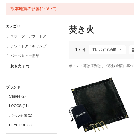
熊本地震の影響について
カテゴリ
焚き火
スポーツ・アウトドア
アウトドア・キャンプ
17
おすすめ順
件
バーベキュー用品
ポイント等は原則として税抜金額に基づ
焚き火
（17）
ブランド
S'more (2)
LOGOS (11)
パール金属 (1)
PEACEUP (2)