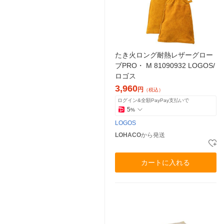
たき火ロング耐熱レザーグロー
ブPRO・ M 81090932 LOGOS/
ロゴス
3,960
円
（税込）
ログイン&全額PayPay支払いで
5
%
LOGOS
LOHACO
から発送
カートに入れる