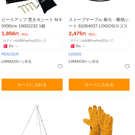
ピースアップ 焚き火シート M 6
ストーブテーブル 耐火・断熱シ
0X90cm 10002232 1枚
ート 81064037 LOGOS/ロゴス
1,856
2,475
円
円
（税込）
（税込）
ログイン&全額PayPay支払いで
ログイン&全額PayPay支払いで
5
5
%
%
PEACEUP
LOGOS
LOHACO
から発送
LOHACO
から発送
カートに入れる
カートに入れる