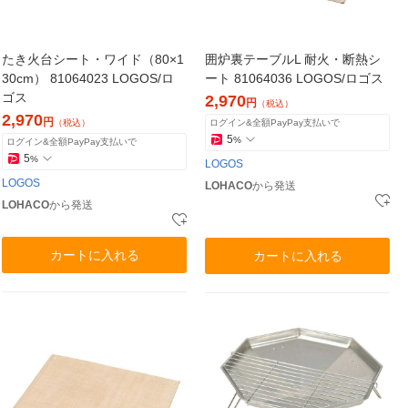
たき火台シート・ワイド（80×1
囲炉裏テーブルL 耐火・断熱シ
30cm） 81064023 LOGOS/ロ
ート 81064036 LOGOS/ロゴス
ゴス
2,970
円
（税込）
2,970
円
（税込）
ログイン&全額PayPay支払いで
5
%
ログイン&全額PayPay支払いで
5
%
LOGOS
LOGOS
LOHACO
から発送
LOHACO
から発送
カートに入れる
カートに入れる