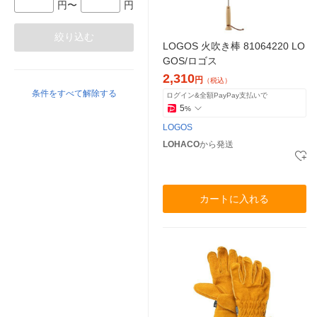
円〜
円
絞り込む
LOGOS 火吹き棒 81064220 LO
GOS/ロゴス
2,310
円
（税込）
条件をすべて解除する
ログイン&全額PayPay支払いで
5
%
LOGOS
LOHACO
から発送
カートに入れる