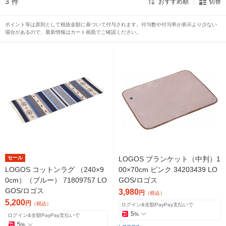
3
件
おすすめ順
切替
ポイント等は原則として税抜金額に基づいて付与されます。付与数や付与率が表示より少ない
場合があるので、最新情報はカート画面でご確認ください。
セール
LOGOS ブランケット（中判）1
LOGOS コットンラグ （240×9
00×70cm ピンク 34203439 LO
0cm）（ブルー） 71809757 LO
GOS/ロゴス
GOS/ロゴス
3,980
円
（税込）
5,200
円
（税込）
ログイン&全額PayPay支払いで
5
%
ログイン&全額PayPay支払いで
5
%