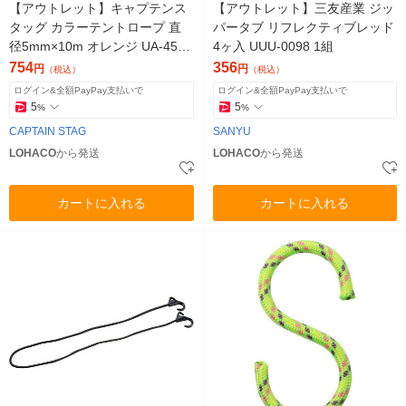
【アウトレット】キャプテンス
【アウトレット】三友産業 ジッ
タッグ カラーテントロープ 直
パータブ リフレクティブレッド
径5mm×10m オレンジ UA-4540
4ヶ入 UUU-0098 1組
1個
754
356
円
円
（税込）
（税込）
ログイン&全額PayPay支払いで
ログイン&全額PayPay支払いで
5
5
%
%
CAPTAIN STAG
SANYU
LOHACO
から発送
LOHACO
から発送
カートに入れる
カートに入れる