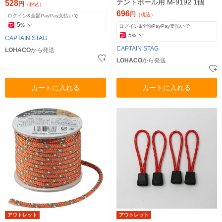
テントポール用 M-9192 1個
528
円
（税込）
696
円
（税込）
ログイン&全額PayPay支払いで
5
%
ログイン&全額PayPay支払いで
5
%
CAPTAIN STAG
CAPTAIN STAG
LOHACO
から発送
LOHACO
から発送
カートに入れる
カートに入れる
アウトレット
アウトレット