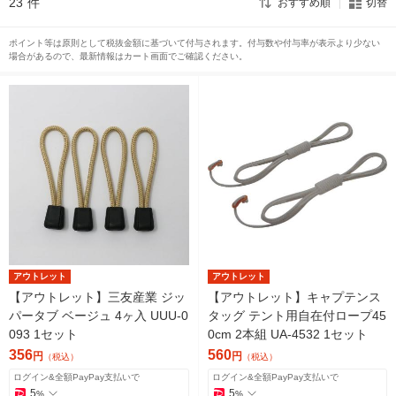
23
件
おすすめ順
切替
ポイント等は原則として税抜金額に基づいて付与されます。付与数や付与率が表示より少ない
場合があるので、最新情報はカート画面でご確認ください。
アウトレット
アウトレット
【アウトレット】三友産業 ジッ
【アウトレット】キャプテンス
パータブ ベージュ 4ヶ入 UUU-0
タッグ テント用自在付ロープ45
093 1セット
0cm 2本組 UA-4532 1セット
356
560
円
円
（税込）
（税込）
ログイン&全額PayPay支払いで
ログイン&全額PayPay支払いで
5
5
%
%