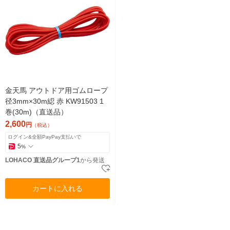
金天馬 アウトドア用ゴムロープ
径3mm×30m綛 赤 KW91503 1
巻(30m)（直送品）
2,600
円
（税込）
ログイン&全額PayPay支払いで
5
%
LOHACO 直送品グループ1
から発送
カートに入れる