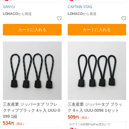
SANYU
CAPTAIN STAG
LOHACO
から発送
LOHACO
から発送
カートに入れる
カートに入れる
三友産業 ジッパータブ リフレ
三友産業 ジッパータブ ブラッ
クティブブラック 4ヶ入 UUU-0
ク 4ヶ入 UUU-0096 1セット
099 1組
509
円
（税込）
534
円
（税込）
ログイン&全額PayPay支払いで