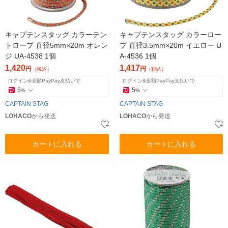
キャプテンスタッグ カラーテン
キャプテンスタッグ カラーロー
トロープ 直径5mm×20m オレン
プ 直径3.5mm×20m イエロー U
ジ UA-4538 1個
A-4536 1個
1,420
1,417
円
円
（税込）
（税込）
ログイン&全額PayPay支払いで
ログイン&全額PayPay支払いで
5
5
%
%
CAPTAIN STAG
CAPTAIN STAG
LOHACO
から発送
LOHACO
から発送
カートに入れる
カートに入れる