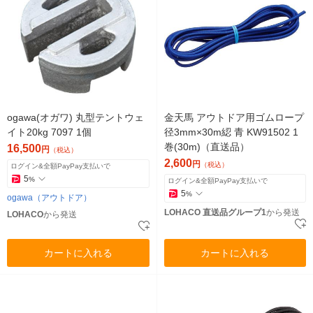
ogawa(オガワ) 丸型テントウェ
金天馬 アウトドア用ゴムロープ
イト20kg 7097 1個
径3mm×30m綛 青 KW91502 1
巻(30m)（直送品）
16,500
円
（税込）
2,600
円
（税込）
ログイン&全額PayPay支払いで
5
%
ログイン&全額PayPay支払いで
5
%
ogawa（アウトドア）
LOHACO 直送品グループ1
から発送
LOHACO
から発送
カートに入れる
カートに入れる