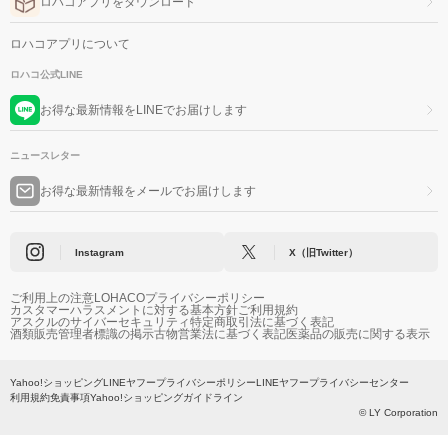
ロハコアプリをダウンロード
ロハコアプリについて
ロハコ公式LINE
お得な最新情報をLINEでお届けします
ニュースレター
お得な最新情報をメールでお届けします
Instagram
X（旧Twitter）
ご利用上の注意
LOHACOプライバシーポリシー
カスタマーハラスメントに対する基本方針
ご利用規約
アスクルのサイバーセキュリティ
特定商取引法に基づく表記
酒類販売管理者標識の掲示
古物営業法に基づく表記
医薬品の販売に関する表示
Yahoo!ショッピング
LINEヤフープライバシーポリシー
LINEヤフープライバシーセンター
利用規約
免責事項
Yahoo!ショッピングガイドライン
© LY Corporation