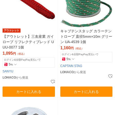
アウトレット
キャプテンスタッグ カラーテン
【アウトレット】三友産業 ガイ
トロープ 直径5mm×10m グリー
ロープ リフレクティブレッド U
ン UA-4539 1個
UU-0077 1個
1,160
円
（税込）
1,095
円
（税込）
ログイン&全額PayPay支払いで
5
%
ログイン&全額PayPay支払いで
5
%
CAPTAIN STAG
SANYU
LOHACO
から発送
LOHACO
から発送
カートに入れる
カートに入れる