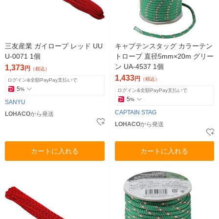
三友産業 ガイロープ レッド UU
キャプテンスタッグ カラーテン
U-0071 1個
トロープ 直径5mm×20m グリー
ン UA-4537 1個
1,373
円
（税込）
1,433
円
（税込）
ログイン&全額PayPay支払いで
5
%
ログイン&全額PayPay支払いで
5
%
SANYU
CAPTAIN STAG
LOHACO
から発送
LOHACO
から発送
カートに入れる
カートに入れる