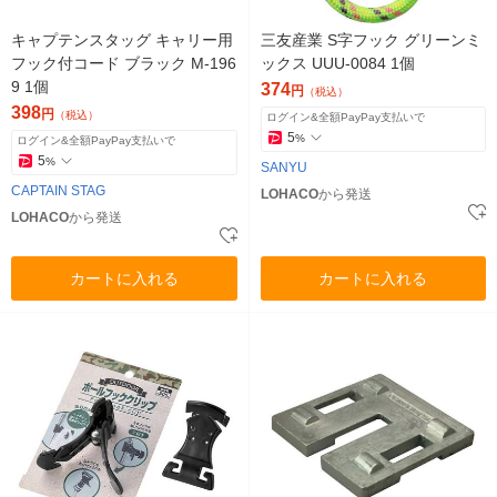
キャプテンスタッグ キャリー用
三友産業 S字フック グリーンミ
フック付コード ブラック M-196
ックス UUU-0084 1個
9 1個
374
円
（税込）
398
円
（税込）
ログイン&全額PayPay支払いで
5
%
ログイン&全額PayPay支払いで
5
%
SANYU
CAPTAIN STAG
LOHACO
から発送
LOHACO
から発送
カートに入れる
カートに入れる