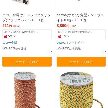
エコー金属 ポールフッククリッ
ogawa(オガワ) 角型テントウェ
プ(ブラック) 2299-135 1個
イト10kg 7098 1個
211
8,800
円
円
（税込）
（税込）
ログイン&全額PayPay支払いで
ログイン&全額PayPay支払いで
5
5
%
%
エコー金属
ogawa（アウトドア）
LOHACO
から発送
LOHACO
から発送
カートに入れる
カートに入れる