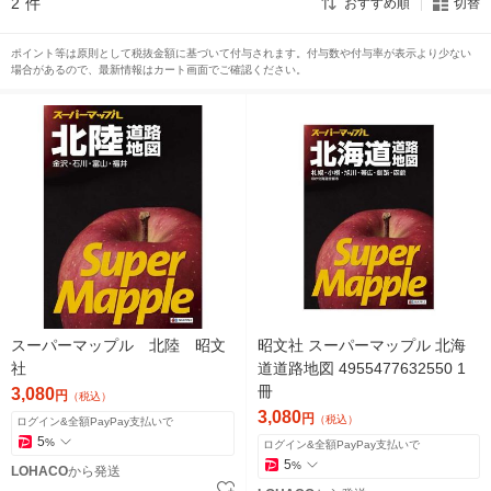
2
件
おすすめ順
切替
ポイント等は原則として税抜金額に基づいて付与されます。付与数や付与率が表示より少ない
場合があるので、最新情報はカート画面でご確認ください。
スーパーマップル 北陸 昭文
昭文社 スーパーマップル 北海
社
道道路地図 4955477632550 1
冊
3,080
円
（税込）
3,080
円
（税込）
ログイン&全額PayPay支払いで
5
%
ログイン&全額PayPay支払いで
5
%
LOHACO
から発送