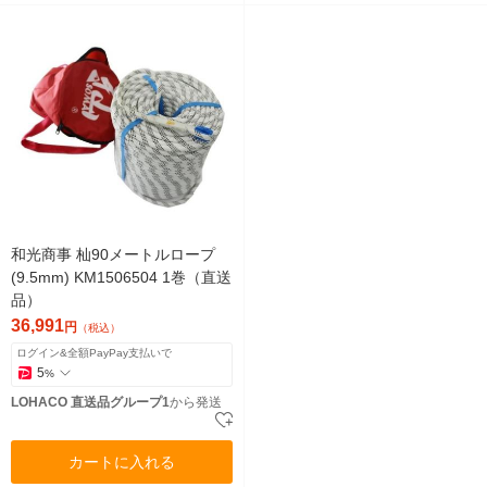
和光商事 杣90メートルロープ
(9.5mm) KM1506504 1巻（直送
品）
36,991
円
（税込）
ログイン&全額PayPay支払いで
5
%
LOHACO 直送品グループ1
から発送
カートに入れる