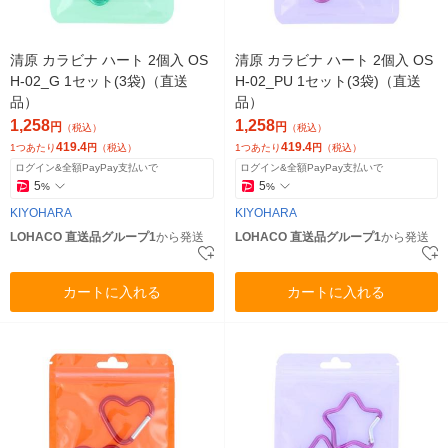
清原 カラビナ ハート 2個入 OS
清原 カラビナ ハート 2個入 OS
H-02_G 1セット(3袋)（直送
H-02_PU 1セット(3袋)（直送
品）
品）
1,258
1,258
円
円
（税込）
（税込）
419.4
419.4
1つあたり
円
（税込）
1つあたり
円
（税込）
ログイン&全額PayPay支払いで
ログイン&全額PayPay支払いで
5
5
%
%
KIYOHARA
KIYOHARA
LOHACO 直送品グループ1
から発送
LOHACO 直送品グループ1
から発送
カートに入れる
カートに入れる