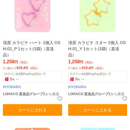
清原 カラビナ ハート 2個入 OS
清原 カラビナ スター 2個入 OS
H-02_P 1セット(3袋)（直送
H-01_Y 1セット(3袋)（直送
品）
品）
1,258
1,258
円
円
（税込）
（税込）
419.4
419.4
1つあたり
円
（税込）
1つあたり
円
（税込）
ログイン&全額PayPay支払いで
ログイン&全額PayPay支払いで
5
5
%
%
KIYOHARA
KIYOHARA
LOHACO 直送品グループ1
から発送
LOHACO 直送品グループ1
から発送
カートに入れる
カートに入れる