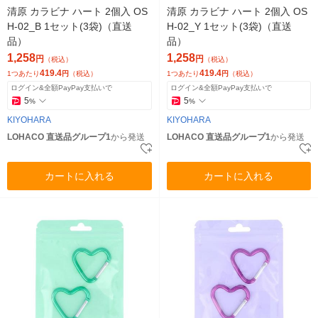
清原 カラビナ ハート 2個入 OS
清原 カラビナ ハート 2個入 OS
H-02_B 1セット(3袋)（直送
H-02_Y 1セット(3袋)（直送
品）
品）
1,258
1,258
円
円
（税込）
（税込）
419.4
419.4
1つあたり
円
（税込）
1つあたり
円
（税込）
ログイン&全額PayPay支払いで
ログイン&全額PayPay支払いで
5
5
%
%
KIYOHARA
KIYOHARA
LOHACO 直送品グループ1
から発送
LOHACO 直送品グループ1
から発送
カートに入れる
カートに入れる