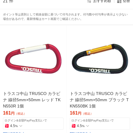
21
件
おすすめ順
切替
ポイント等は原則として税抜金額に基づいて付与されます。付与数や付与率が表示より少ない
場合があるので、最新情報はカート画面でご確認ください。
トラスコ中山 TRUSCO カラビ
トラスコ中山 TRUSCO カラビ
ナ 線径5mm×50mm レッド TK
ナ 線径5mm×50mm ブラック T
N550R 1個
KN550BK 1個
161
161
円
円
（税込）
（税込）
ログイン&全額PayPay支払いで
ログイン&全額PayPay支払いで
4.5
4.5
%
%