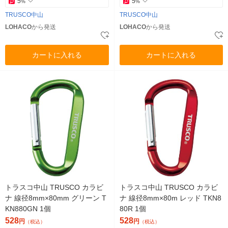
5
5
%
%
TRUSCO中山
TRUSCO中山
LOHACO
から発送
LOHACO
から発送
カートに入れる
カートに入れる
トラスコ中山 TRUSCO カラビ
トラスコ中山 TRUSCO カラビ
ナ 線径8mm×80mm グリーン T
ナ 線径8mm×80m レッド TKN8
KN880GN 1個
80R 1個
528
528
円
円
（税込）
（税込）