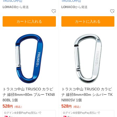
TRUSCO中山
TRUSCO中山
LOHACO
から発送
LOHACO
から発送
カートに入れる
カートに入れる
トラスコ中山 TRUSCO カラビ
トラスコ中山 TRUSCO カラビ
ナ 線径8mm×80m ブルー TKN8
ナ 線径8mm×80m シルバー TK
80BL 1個
N880SV 1個
528
528
円
円
（税込）
（税込）
ログイン&全額PayPay支払いで
ログイン&全額PayPay支払いで