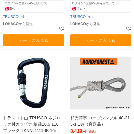
ログイン&全額PayPay支払いで
ログイン&全額PayPay支払いで
5
5
%
%
TRUSCO中山
TRUSCO中山
LOHACO
から発送
LOHACO
から発送
カートに入れる
カートに入れる
トラスコ中山 TRUSCO ネジロ
和光商事 ロープシンブル 40-21
ック付カラビナ 線径10.5 110
3-1 1巻（直送品）
ブラック TKNNL1111BK 1個 45
8,419
円
（税込）