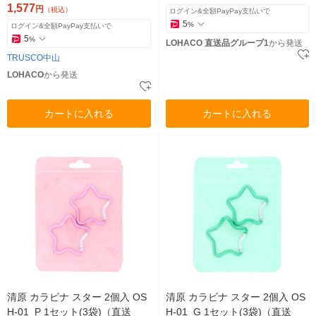
0-7177
1,577
円
（税込）
ログイン&全額PayPay支払いで
5
%
ログイン&全額PayPay支払いで
5
%
LOHACO 直送品グループ1
から発送
TRUSCO中山
LOHACO
から発送
カートに入れる
カートに入れる
清原 カラビナ スター 2個入 OS
清原 カラビナ スター 2個入 OS
H-01_P 1セット(3袋)（直送
H-01_G 1セット(3袋)（直送