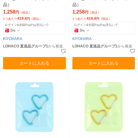
品）
品）
1,258
1,258
円
円
（税込）
（税込）
419.4
419.4
1つあたり
円
（税込）
1つあたり
円
（税込）
ログイン&全額PayPay支払いで
ログイン&全額PayPay支払いで
5
5
%
%
KIYOHARA
KIYOHARA
LOHACO 直送品グループ1
から発送
LOHACO 直送品グループ1
から発送
カートに入れる
カートに入れる