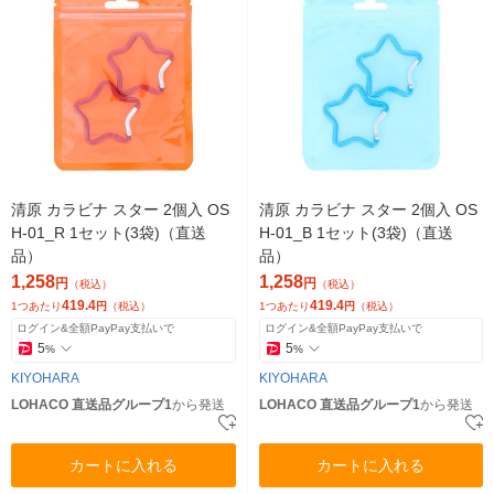
清原 カラビナ スター 2個入 OS
清原 カラビナ スター 2個入 OS
H-01_R 1セット(3袋)（直送
H-01_B 1セット(3袋)（直送
品）
品）
1,258
1,258
円
円
（税込）
（税込）
419.4
419.4
1つあたり
円
（税込）
1つあたり
円
（税込）
ログイン&全額PayPay支払いで
ログイン&全額PayPay支払いで
5
5
%
%
KIYOHARA
KIYOHARA
LOHACO 直送品グループ1
から発送
LOHACO 直送品グループ1
から発送
カートに入れる
カートに入れる