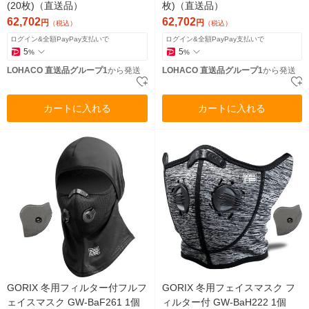
(20枚)（直送品）
枚)（直送品）
62,702
62,702
円
円
（税込）
（税込）
ログイン&全額PayPay支払いで
ログイン&全額PayPay支払いで
5
5
%
%
LOHACO 直送品グループ1
から発送
LOHACO 直送品グループ1
から発送
カートに入れる
カートに入れる
GORIX 冬用フィルター付フルフ
GORIX 冬用フェイスマスク フ
ェイスマスク GW-BaF261 1個
ィルター付 GW-BaH222 1個