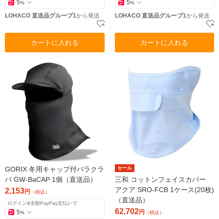
5
5
%
%
LOHACO 直送品グループ1
から発送
LOHACO 直送品グループ1
から発送
カートに入れる
カートに入れる
GORIX 冬用キャップ付バラクラ
セール
バ GW-BaCAP 1個（直送品）
三和 コットンフェイスカバー
アクア SRO-FCB 1ケース(20枚)
2,153
円
（税込）
（直送品）
ログイン&全額PayPay支払いで
62,702
5
円
%
（税込）