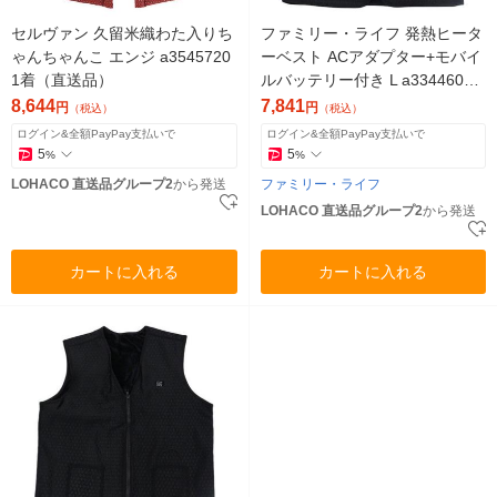
セルヴァン 久留米織わた入りち
ファミリー・ライフ 発熱ヒータ
ゃんちゃんこ エンジ a3545720
ーベスト ACアダプター+モバイ
1着（直送品）
ルバッテリー付き L a3344603 1
着（直送品）
8,644
7,841
円
円
（税込）
（税込）
ログイン&全額PayPay支払いで
ログイン&全額PayPay支払いで
5
5
%
%
LOHACO 直送品グループ2
から発送
ファミリー・ライフ
LOHACO 直送品グループ2
から発送
カートに入れる
カートに入れる