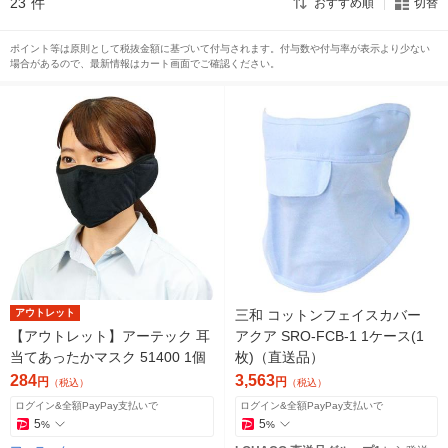
23
件
おすすめ順
切替
ポイント等は原則として税抜金額に基づいて付与されます。付与数や付与率が表示より少ない
場合があるので、最新情報はカート画面でご確認ください。
アウトレット
三和 コットンフェイスカバー
【アウトレット】アーテック 耳
アクア SRO-FCB-1 1ケース(1
当てあったかマスク 51400 1個
枚)（直送品）
284
3,563
円
円
（税込）
（税込）
ログイン&全額PayPay支払いで
ログイン&全額PayPay支払いで
5
5
%
%