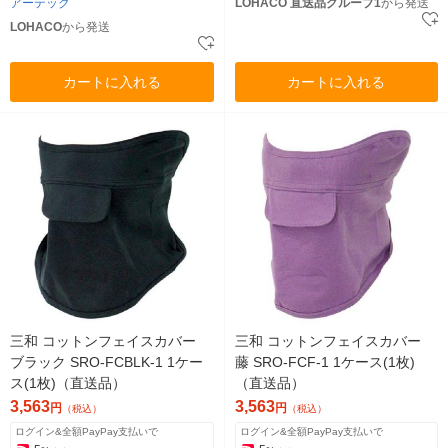
アーテック
LOHACO 直送品グループ1
から発送
LOHACO
から発送
カートに入れる
カートに入れる
三和 コットンフェイスカバー
三和 コットンフェイスカバー
ブラック SRO-FCBLK-1 1ケー
藤 SRO-FCF-1 1ケース(1枚)
ス(1枚)（直送品）
（直送品）
3,563
3,563
円
円
（税込）
（税込）
ログイン&全額PayPay支払いで
ログイン&全額PayPay支払いで