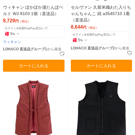
ウィキャン ぽかぽか湯たんぽベ
セルヴァン 久留米織わた入りち
ルト WJ-8103 1個（直送品）
ゃんちゃんこ 紺 a3545710 1着
（直送品）
8,729
円
（税込）
8,644
円
（税込）
ログイン&全額PayPay支払いで
5
%
ログイン&全額PayPay支払いで
5
%
ウィキャン
LOHACO 直送品グループ2
から発送
LOHACO 直送品グループ1
から発送
カートに入れる
カートに入れる