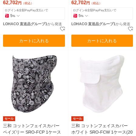
62,702
62,702
円
円
（税込）
（税込）
ログイン&全額PayPay支払いで
ログイン&全額PayPay支払いで
5
5
%
%
LOHACO 直送品グループ1
から発送
LOHACO 直送品グループ1
から発送
カートに入れる
カートに入れる
セール
セール
三和 コットンフェイスカバー
三和 コットンフェイスカバー
ペイズリー SRO-FCP 1ケース
ホワイト SRO-FCW 1ケース(20