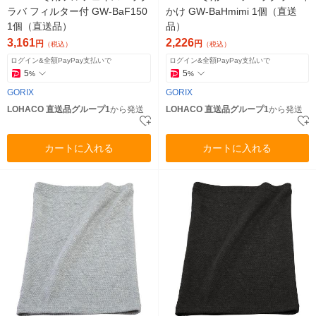
ラバ フィルター付 GW-BaF150
かけ GW-BaHmimi 1個（直送
1個（直送品）
品）
3,161
2,226
円
円
（税込）
（税込）
ログイン&全額PayPay支払いで
ログイン&全額PayPay支払いで
5
5
%
%
GORIX
GORIX
LOHACO 直送品グループ1
から発送
LOHACO 直送品グループ1
から発送
カートに入れる
カートに入れる