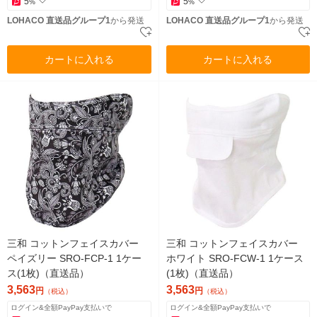
5
5
%
%
LOHACO 直送品グループ1
から発送
LOHACO 直送品グループ1
から発送
カートに入れる
カートに入れる
三和 コットンフェイスカバー
三和 コットンフェイスカバー
ペイズリー SRO-FCP-1 1ケー
ホワイト SRO-FCW-1 1ケース
ス(1枚)（直送品）
(1枚)（直送品）
3,563
3,563
円
円
（税込）
（税込）
ログイン&全額PayPay支払いで
ログイン&全額PayPay支払いで