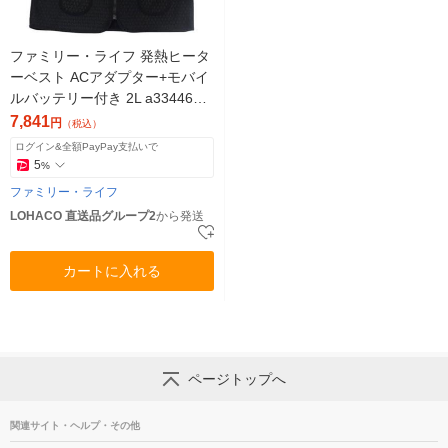
ファミリー・ライフ 発熱ヒータ
ーベスト ACアダプター+モバイ
ルバッテリー付き 2L a3344604
1着（直送品）
7,841
円
（税込）
ログイン&全額PayPay支払いで
5
%
ファミリー・ライフ
LOHACO 直送品グループ2
から発送
カートに入れる
ページトップへ
関連サイト・ヘルプ・その他