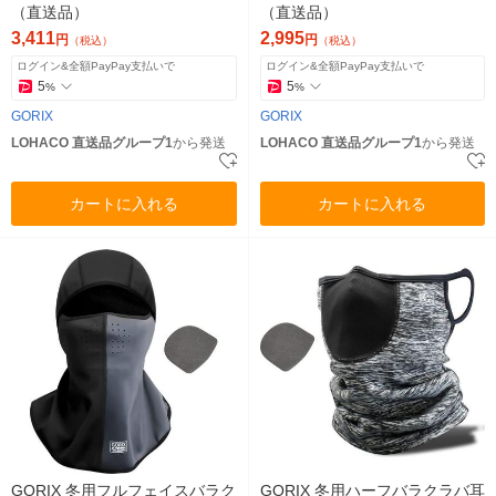
（直送品）
（直送品）
3,411
2,995
円
円
（税込）
（税込）
ログイン&全額PayPay支払いで
ログイン&全額PayPay支払いで
5
5
%
%
GORIX
GORIX
LOHACO 直送品グループ1
から発送
LOHACO 直送品グループ1
から発送
カートに入れる
カートに入れる
GORIX 冬用フルフェイスバラク
GORIX 冬用ハーフバラクラバ耳