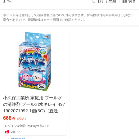
1
件
おすすめ順
切替
ポイント等は原則として税抜金額に基づいて付与されます。付与数や付与率が表示より少ない
場合があるので、最新情報はカート画面でご確認ください。
小久保工業所 家庭用 プール水
の清浄剤 プールの水キレイ 497
1902071992 1個(3G)（直送
品）
668
円
（税込）
ログイン&全額PayPay支払いで
5
%