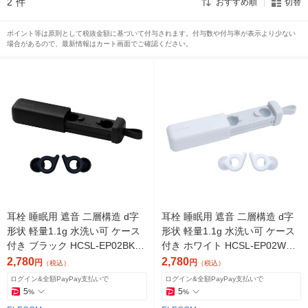
2
件
おすすめ順
切替
ポイント等は原則として税抜金額に基づいて付与されます。付与数や付与率が表示より少ない
場合があるので、最新情報はカート画面でご確認ください。
耳栓 睡眠用 遮音 二層構造 d字
耳栓 睡眠用 遮音 二層構造 d字
形状 軽量1.1g 水洗い可 ケース
形状 軽量1.1g 水洗い可 ケース
付き ブラック HCSL-EP02BK
付き ホワイト HCSL-EP02WH
エレコム 1個（直送品）
エレコム 1個（直送品）
2,780
2,780
円
円
（税込）
（税込）
ログイン&全額PayPay支払いで
ログイン&全額PayPay支払いで
5
5
%
%