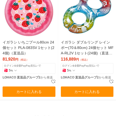
イガラシ いちごプール80cm 24
イガラシ ダブルリング レイン
個セット PLA-083SV 1セット(2
ボー(70＆80cm) 24個セット MF
4個)（直送品）
A-RL2V 1セット(24個)（直送
品）
81,920
116,889
円
円
（税込）
（税込）
ログイン&全額PayPay支払いで
ログイン&全額PayPay支払いで
5
5
%
%
LOHACO 直送品グループ2
から発送
LOHACO 直送品グループ2
から発送
カートに入れる
カートに入れる