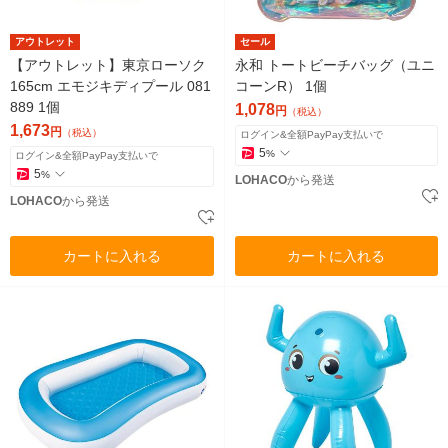
アウトレット
セール
【アウトレット】東京ローソク
永和 トートビーチバッグ（ユニ
165cm エモジキディプール 081
コーンR） 1個
889 1個
1,078
円
（税込）
1,673
円
（税込）
ログイン&全額PayPay支払いで
5
%
ログイン&全額PayPay支払いで
5
%
LOHACO
から発送
LOHACO
から発送
カートに入れる
カートに入れる