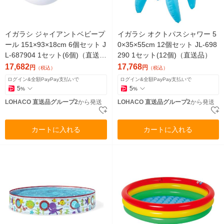
イガラシ ジャイアントベビープ
イガラシ オクトパスシャワー 5
ール 151×93×18cm 6個セット J
0×35×55cm 12個セット JL-698
L-687904 1セット(6個)（直送
290 1セット(12個)（直送品）
品）
17,682
17,768
円
円
（税込）
（税込）
ログイン&全額PayPay支払いで
ログイン&全額PayPay支払いで
5
5
%
%
LOHACO 直送品グループ2
から発送
LOHACO 直送品グループ2
から発送
カートに入れる
カートに入れる