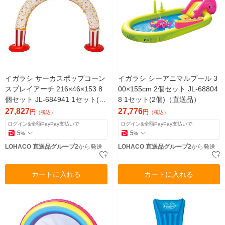
イガラシ サーカスポップコーン
イガラシ シーアニマルプール 3
スプレイアーチ 216×46×153 8
00×155cm 2個セット JL-68804
個セット JL-684941 1セット(8
8 1セット(2個)（直送品）
個)（直送品）
27,827
27,776
円
円
（税込）
（税込）
ログイン&全額PayPay支払いで
ログイン&全額PayPay支払いで
5
5
%
%
LOHACO 直送品グループ2
から発送
LOHACO 直送品グループ2
から発送
カートに入れる
カートに入れる