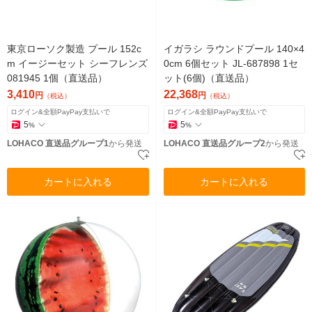
東京ローソク製造 プール 152c
イガラシ ラウンドプール 140×4
m イージーセット シーフレンズ
0cm 6個セット JL-687898 1セ
081945 1個（直送品）
ット(6個)（直送品）
3,410
22,368
円
円
（税込）
（税込）
ログイン&全額PayPay支払いで
ログイン&全額PayPay支払いで
5
5
%
%
LOHACO 直送品グループ1
から発送
LOHACO 直送品グループ2
から発送
カートに入れる
カートに入れる