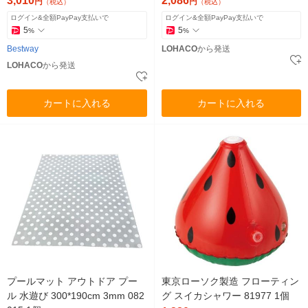
3,010
2,086
円
円
（税込）
（税込）
ログイン&全額PayPay支払いで
ログイン&全額PayPay支払いで
5
5
%
%
Bestway
LOHACO
から発送
LOHACO
から発送
カートに入れる
カートに入れる
プールマット アウトドア プー
東京ローソク製造 フローティン
ル 水遊び 300*190cm 3mm 082
グ スイカシャワー 81977 1個