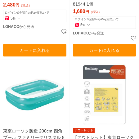
81944 1個
2,480
円
（税込）
1,680
円
（税込）
ログイン&全額PayPay支払いで
5
%
ログイン&全額PayPay支払いで
5
%
LOHACO
から発送
LOHACO
から発送
カートに入れる
カートに入れる
東京ローソク製造 200cm 四角
アウトレット
プール ファミリークリスタル 8
【アウトレット】東京ローソク