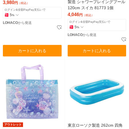
製造 シャワープレイングプール
3,980
円
（税込）
120cm スイカ 81773 1個
ログイン&全額PayPay支払いで
4,046
5
円
%
（税込）
ログイン&全額PayPay支払いで
LOHACO
から発送
5
%
LOHACO
から発送
カートに入れる
カートに入れる
アウトレット
東京ローソク製造 262cm 四角