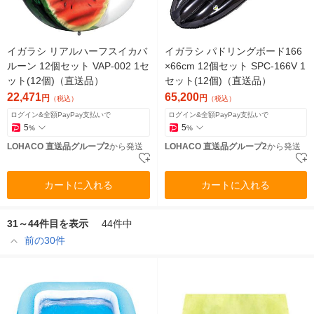
イガラシ リアルハーフスイカバ
イガラシ パドリングボード166
ルーン 12個セット VAP-002 1セ
×66cm 12個セット SPC-166V 1
ット(12個)（直送品）
セット(12個)（直送品）
22,471
65,200
円
円
（税込）
（税込）
ログイン&全額PayPay支払いで
ログイン&全額PayPay支払いで
5
5
%
%
LOHACO 直送品グループ2
から発送
LOHACO 直送品グループ2
から発送
カートに入れる
カートに入れる
31～44件目を表示
44件中
前の30件