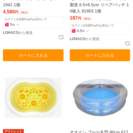
1941 1個
製造 6.5×6.5cm リペアパッチ 1
0枚入 81903 1個
4,580
円
（税込）
187
円
（税込）
ログイン&全額PayPay支払いで
5
%
ログイン&全額PayPay支払いで
4.5
%
LOHACO
から発送
LOHACO
から発送
カートに入れる
カートに入れる
アウトレット
オオイシ プール丸型 80cm 617