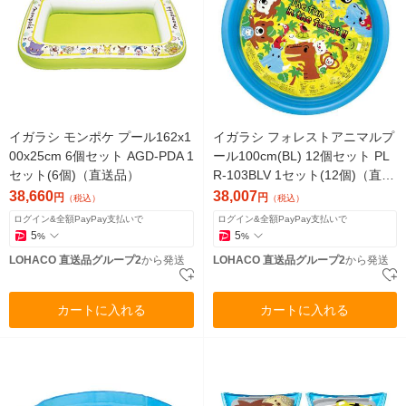
イガラシ モンポケ プール162x1
イガラシ フォレストアニマルプ
00x25cm 6個セット AGD-PDA 1
ール100cm(BL) 12個セット PL
セット(6個)（直送品）
R-103BLV 1セット(12個)（直送
品）
38,660
38,007
円
円
（税込）
（税込）
ログイン&全額PayPay支払いで
ログイン&全額PayPay支払いで
5
5
%
%
LOHACO 直送品グループ2
から発送
LOHACO 直送品グループ2
から発送
カートに入れる
カートに入れる