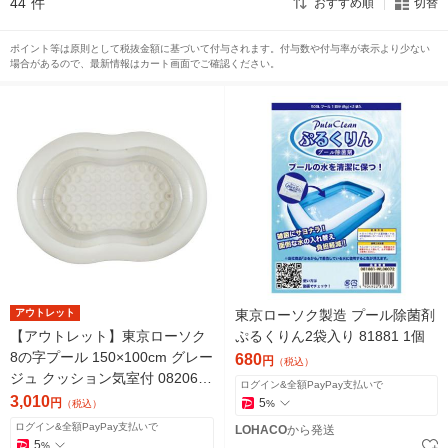
44
件
おすすめ順
切替
ポイント等は原則として税抜金額に基づいて付与されます。付与数や付与率が表示より少ない
場合があるので、最新情報はカート画面でご確認ください。
アウトレット
東京ローソク製造 プール除菌剤
【アウトレット】東京ローソク
ぷるくりん2袋入り 81881 1個
8の字プール 150×100cm グレー
680
円
（税込）
ジュ クッション気室付 082064
ログイン&全額PayPay支払いで
1個
3,010
円
5
（税込）
%
ログイン&全額PayPay支払いで
LOHACO
から発送
5
%