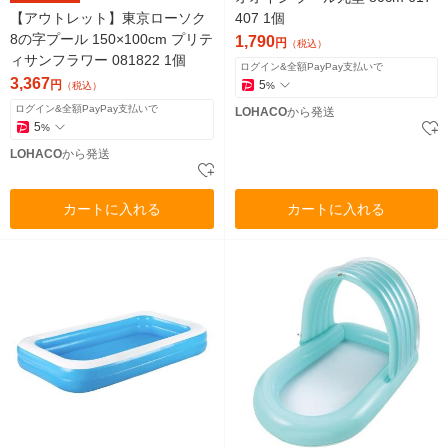
【アウトレット】東京ローソク
407 1個
8の字プール 150×100cm プリテ
1,790
円
（税込）
ィサンフラワー 081822 1個
ログイン&全額PayPay支払いで
3,367
円
5
（税込）
%
ログイン&全額PayPay支払いで
LOHACO
から発送
5
%
LOHACO
から発送
カートに入れる
カートに入れる