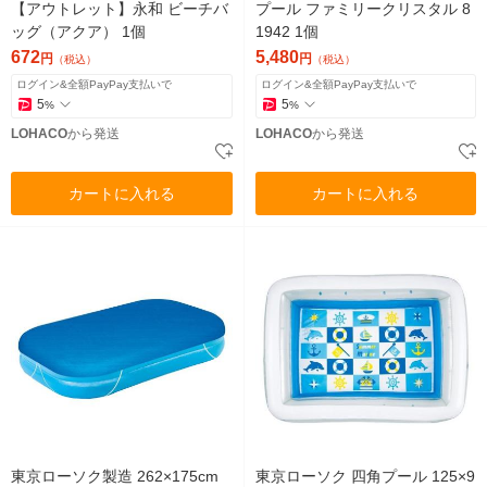
【アウトレット】永和 ビーチバ
プール ファミリークリスタル 8
ッグ（アクア） 1個
1942 1個
672
5,480
円
円
（税込）
（税込）
ログイン&全額PayPay支払いで
ログイン&全額PayPay支払いで
5
5
%
%
LOHACO
から発送
LOHACO
から発送
カートに入れる
カートに入れる
東京ローソク製造 262×175cm
東京ローソク 四角プール 125×9