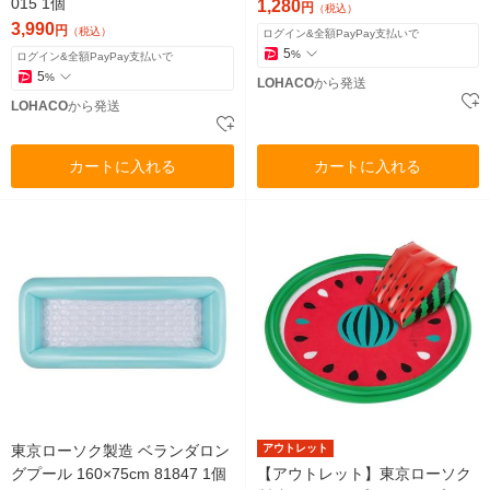
015 1個
1,280
円
（税込）
3,990
円
（税込）
ログイン&全額PayPay支払いで
5
%
ログイン&全額PayPay支払いで
5
%
LOHACO
から発送
LOHACO
から発送
カートに入れる
カートに入れる
東京ローソク製造 ベランダロン
アウトレット
グプール 160×75cm 81847 1個
【アウトレット】東京ローソク