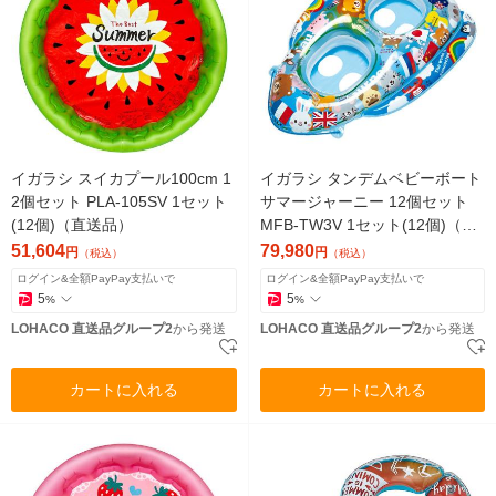
イガラシ スイカプール100cm 1
イガラシ タンデムベビーボート
2個セット PLA-105SV 1セット
サマージャーニー 12個セット
(12個)（直送品）
MFB-TW3V 1セット(12個)（直
送品）
51,604
79,980
円
円
（税込）
（税込）
ログイン&全額PayPay支払いで
ログイン&全額PayPay支払いで
5
5
%
%
LOHACO 直送品グループ2
から発送
LOHACO 直送品グループ2
から発送
カートに入れる
カートに入れる