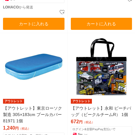
LOHACO
から発送
カートに入れる
カートに入れる
アウトレット
アウトレット
【アウトレット】東京ローソク
【アウトレット】永和 ビーチバ
製造 305×183cm プールカバー
ッグ（ビークルチームR） 1個
81971 1個
672
円
（税込）
1,240
円
（税込）
ログイン&全額PayPay支払いで
5
%