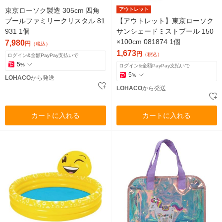
東京ローソク製造 305cm 四角
アウトレット
プールファミリークリスタル 81
【アウトレット】東京ローソク
931 1個
サンシェードミストプール 150
×100cm 081874 1個
7,980
円
（税込）
1,673
円
（税込）
ログイン&全額PayPay支払いで
5
%
ログイン&全額PayPay支払いで
5
%
LOHACO
から発送
LOHACO
から発送
カートに入れる
カートに入れる