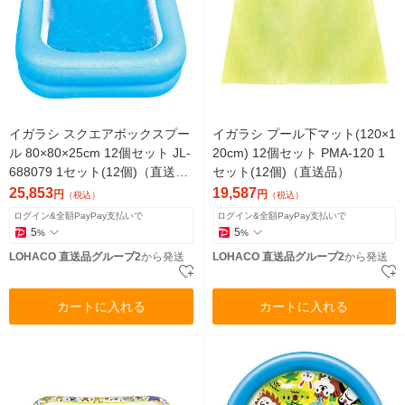
イガラシ スクエアボックスプー
イガラシ プール下マット(120×1
ル 80×80×25cm 12個セット JL-
20cm) 12個セット PMA-120 1
688079 1セット(12個)（直送
セット(12個)（直送品）
品）
25,853
19,587
円
円
（税込）
（税込）
ログイン&全額PayPay支払いで
ログイン&全額PayPay支払いで
5
5
%
%
LOHACO 直送品グループ2
から発送
LOHACO 直送品グループ2
から発送
カートに入れる
カートに入れる