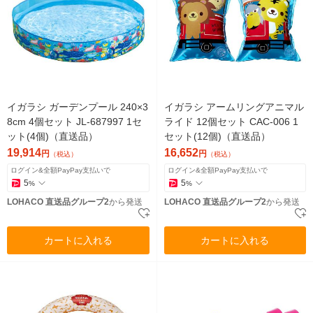
イガラシ ガーデンプール 240×3
イガラシ アームリングアニマル
8cm 4個セット JL-687997 1セ
ライド 12個セット CAC-006 1
ット(4個)（直送品）
セット(12個)（直送品）
19,914
16,652
円
円
（税込）
（税込）
ログイン&全額PayPay支払いで
ログイン&全額PayPay支払いで
5
5
%
%
LOHACO 直送品グループ2
から発送
LOHACO 直送品グループ2
から発送
カートに入れる
カートに入れる