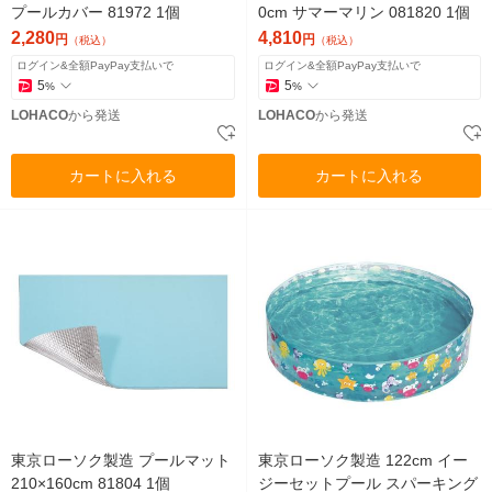
プールカバー 81972 1個
0cm サマーマリン 081820 1個
2,280
4,810
円
円
（税込）
（税込）
ログイン&全額PayPay支払いで
ログイン&全額PayPay支払いで
5
5
%
%
LOHACO
から発送
LOHACO
から発送
カートに入れる
カートに入れる
東京ローソク製造 プールマット
東京ローソク製造 122cm イー
210×160cm 81804 1個
ジーセットプール スパーキング