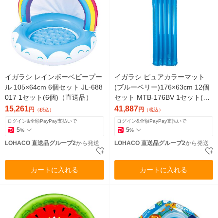
イガラシ レインボーベビープー
イガラシ ピュアカラーマット
ル 105×64cm 6個セット JL-688
(ブルーベリー)176×63cm 12個
017 1セット(6個)（直送品）
セット MTB-176BV 1セット(12
個)（直送品）
15,261
41,887
円
円
（税込）
（税込）
ログイン&全額PayPay支払いで
ログイン&全額PayPay支払いで
5
5
%
%
LOHACO 直送品グループ2
から発送
LOHACO 直送品グループ2
から発送
カートに入れる
カートに入れる