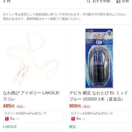
3
件
おすすめ順
切替
ポイント等は原則として税抜金額に基づいて付与されます。付与数や付与率が表示より少ない
場合があるので、最新情報はカート画面でご確認ください。
なわ跳び アイボリー LAKOLE/
デビカ 瞬足 なわとび EL ミッド
ラコレ
ブルー 103550 1本（直送品）
495
900
円
円
（税込）
（税込）
ログイン&全額PayPay支払いで
ログイン&全額PayPay支払いで
5
5
%
%
LAKOLE
瞬足