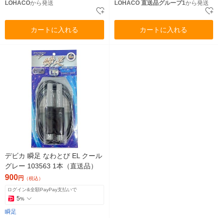
LOHACO
から発送
LOHACO 直送品グループ1
から発送
カートに入れる
カートに入れる
デビカ 瞬足 なわとび EL クール
グレー 103563 1本（直送品）
900
円
（税込）
ログイン&全額PayPay支払いで
5
%
瞬足