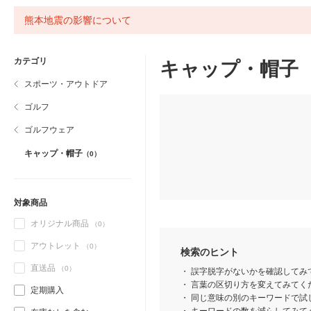
熊本地震の影響について
カテゴリ
キャップ・帽子
スポーツ・アウトドア
ゴルフ
ゴルフウェア
キャップ・帽子
（0）
対象商品
オリジナル商品
（0）
アウトレット
（0）
検索のヒント
直送品
（0）
誤字脱字がないかを確認してみ
言葉の区切り方を変えてみてくだ
定期購入
同じ意味の別のキーワードで試