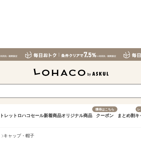
獲得はこちら
レ
トレット
ロハコセール
新着商品
オリジナル商品
クーポン
まとめ割
キ
キャップ・帽子