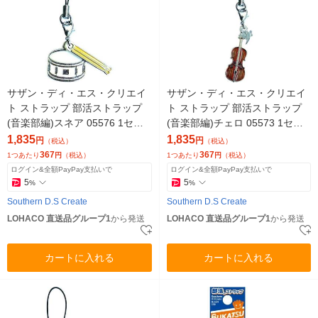
サザン・ディ・エス・クリエイ
サザン・ディ・エス・クリエイ
ト ストラップ 部活ストラップ
ト ストラップ 部活ストラップ
(音楽部編)スネア 05576 1セッ
(音楽部編)チェロ 05573 1セッ
ト(5個)（直送品）
ト(5個)（直送品）
1,835
1,835
円
円
（税込）
（税込）
367
367
1つあたり
円
（税込）
1つあたり
円
（税込）
ログイン&全額PayPay支払いで
ログイン&全額PayPay支払いで
5
5
%
%
Southern D.S Create
Southern D.S Create
LOHACO 直送品グループ1
から発送
LOHACO 直送品グループ1
から発送
カートに入れる
カートに入れる