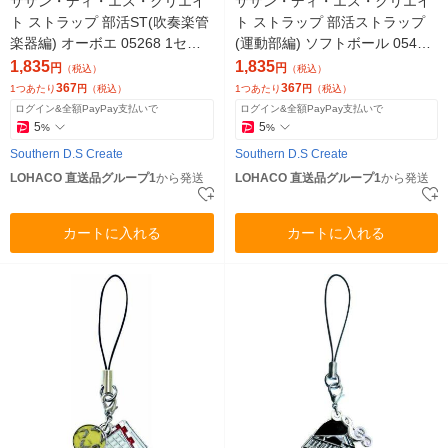
サザン・ディ・エス・クリエイ
サザン・ディ・エス・クリエイ
ト ストラップ 部活ST(吹奏楽管
ト ストラップ 部活ストラップ
楽器編) オーボエ 05268 1セッ
(運動部編) ソフトボール 05481
ト(5個)（直送品）
1セット(5個)（直送品）
1,835
1,835
円
円
（税込）
（税込）
367
367
1つあたり
円
（税込）
1つあたり
円
（税込）
ログイン&全額PayPay支払いで
ログイン&全額PayPay支払いで
5
5
%
%
Southern D.S Create
Southern D.S Create
LOHACO 直送品グループ1
から発送
LOHACO 直送品グループ1
から発送
カートに入れる
カートに入れる