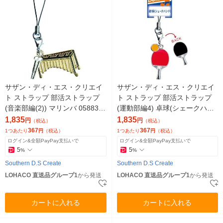
サザン・ディ・エス・クリエイ
サザン・ディ・エス・クリエイ
ト ストラップ 部活ストラップ
ト ストラップ 部活ストラップ
(音楽部編(2)) マリンバ 05883 1
(運動部編4) 卓球(シェークハン
セット(5個)（直送品）
ド) 05668 1セット(5個)（直送
1,835
1,835
円
円
（税込）
（税込）
品）
367
367
1つあたり
円
（税込）
1つあたり
円
（税込）
ログイン&全額PayPay支払いで
ログイン&全額PayPay支払いで
5
5
%
%
Southern D.S Create
Southern D.S Create
LOHACO 直送品グループ1
から発送
LOHACO 直送品グループ1
から発送
カートに入れる
カートに入れる