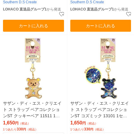
Southern D.S Create
Southern D.S Create
LOHACO 直送品グループ1
から発送
LOHACO 直送品グループ1
から発送
カートに入れる
カートに入れる
サザン・ディ・エス・クリエイ
サザン・ディ・エス・クリエイ
ト ストラップ ベアコレクショ
ト ストラップ ベアコレクショ
ンST クッキーベア 11511 1セ
ンST コズミック 13101 1セッ
ット(5個)（直送品）
ト(5個)（直送品）
1,650
1,650
円
円
（税込）
（税込）
330
330
1つあたり
円
（税込）
1つあたり
円
（税込）