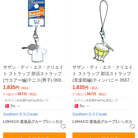
サザン・ディ・エス・クリエイ
サザン・ディ・エス・クリエイ
ト ストラップ 部活ストラップ
ト ストラップ 部活ストラップ
(ウエアー編)テニス(男子) 0598
(音楽部編)ティンパニー 05578
3 1セット(5個)（直送品）
1セット(5個)（直送品）
1,835
1,835
円
円
（税込）
（税込）
367
367
1つあたり
円
（税込）
1つあたり
円
（税込）
ログイン&全額PayPay支払いで
ログイン&全額PayPay支払いで
5
5
%
%
Southern D.S Create
Southern D.S Create
LOHACO 直送品グループ1
から発送
LOHACO 直送品グループ1
から発送