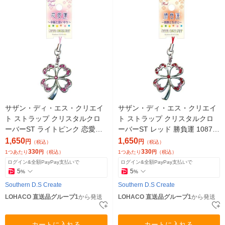
サザン・ディ・エス・クリエイ
サザン・ディ・エス・クリエイ
ト ストラップ クリスタルクロ
ト ストラップ クリスタルクロ
ーバーST ライトピンク 恋愛運
ーバーST レッド 勝負運 10872
10871 1セット(5個)（直送品）
1セット(5個)（直送品）
1,650
1,650
円
円
（税込）
（税込）
330
330
1つあたり
円
（税込）
1つあたり
円
（税込）
ログイン&全額PayPay支払いで
ログイン&全額PayPay支払いで
5
5
%
%
Southern D.S Create
Southern D.S Create
LOHACO 直送品グループ1
から発送
LOHACO 直送品グループ1
から発送
カートに入れる
カートに入れる