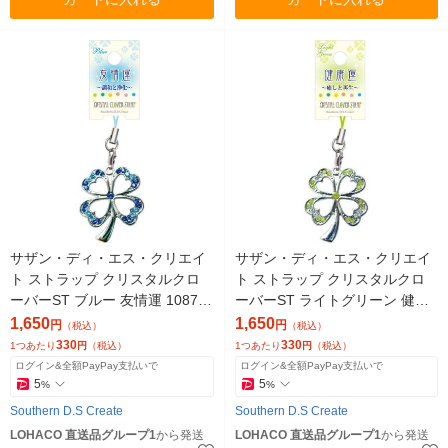
サザン・ディ・エス・クリエイ
サザン・ディ・エス・クリエイ
ト ストラップ クリスタルクロ
ト ストラップ クリスタルクロ
ーバーST ブルー 友情運 10876
ーバーST ライトグリーン 健康
1セット(5個)（直送品）
運 10874 1セット(5個)（直送
1,650
1,650
円
円
（税込）
（税込）
品）
330
330
1つあたり
円
（税込）
1つあたり
円
（税込）
ログイン&全額PayPay支払いで
ログイン&全額PayPay支払いで
5
5
%
%
Southern D.S Create
Southern D.S Create
LOHACO 直送品グループ1
から発送
LOHACO 直送品グループ1
から発送