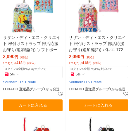
サザン・ディ・エス・クリエイ
サザン・ディ・エス・クリエイ
ト 根付けストラップ 部活応援
ト 根付けストラップ 部活応援
お守り(追加編(2)) ソフトボール
お守り(追加編(2)) バレエ 17204
17202 1セット(5個)（直送品）
1セット(5個)（直送品）
2,090
2,090
円
円
（税込）
（税込）
418
418
1つあたり
円
（税込）
1つあたり
円
（税込）
ログイン&全額PayPay支払いで
ログイン&全額PayPay支払いで
5
5
%
%
Southern D.S Create
Southern D.S Create
LOHACO 直送品グループ1
から発送
LOHACO 直送品グループ1
から発送
カートに入れる
カートに入れる