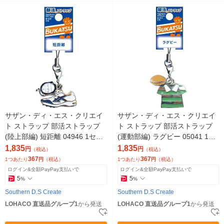
サザン・ディ・エス・クリエイ
サザン・ディ・エス・クリエイ
ト ストラップ 部活ストラップ
ト ストラップ 部活ストラップ
(陸上部編) 短距離 04946 1セッ
(運動部編) ラグビー 05041 1セ
ト(5個)（直送品）
ット(5個)（直送品）
1,835
1,835
円
円
（税込）
（税込）
367
367
1つあたり
円
（税込）
1つあたり
円
（税込）
ログイン&全額PayPay支払いで
ログイン&全額PayPay支払いで
5
5
%
%
Southern D.S Create
Southern D.S Create
LOHACO 直送品グループ1
から発送
LOHACO 直送品グループ1
から発送