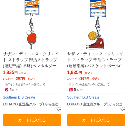
サザン・ディ・エス・クリエイ
サザン・ディ・エス・クリエイ
ト ストラップ 部活ストラップ
ト ストラップ 部活ストラップ
(運動部編) 卓球(ペンホルダー)
(運動部編) バスケットボール(靴
04948 1セット(5個)（直送品）
RD) 04945 1セット(5個)（直送
1,835
1,835
円
円
（税込）
（税込）
品）
367
367
1つあたり
円
（税込）
1つあたり
円
（税込）
ログイン&全額PayPay支払いで
ログイン&全額PayPay支払いで
5
5
%
%
Southern D.S Create
Southern D.S Create
LOHACO 直送品グループ1
から発送
LOHACO 直送品グループ1
から発送
カートに入れる
カートに入れる