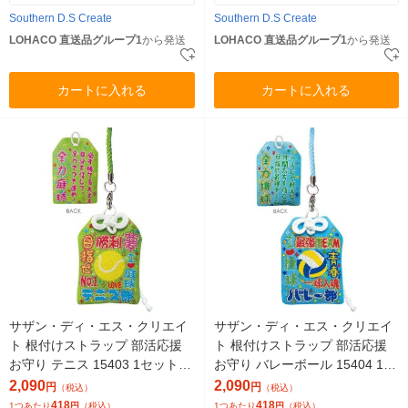
Southern D.S Create
Southern D.S Create
LOHACO 直送品グループ1
から発送
LOHACO 直送品グループ1
から発送
カートに入れる
カートに入れる
サザン・ディ・エス・クリエイ
サザン・ディ・エス・クリエイ
ト 根付けストラップ 部活応援
ト 根付けストラップ 部活応援
お守り テニス 15403 1セット(5
お守り バレーボール 15404 1セ
個)（直送品）
ット(5個)（直送品）
2,090
2,090
円
円
（税込）
（税込）
418
418
1つあたり
円
（税込）
1つあたり
円
（税込）