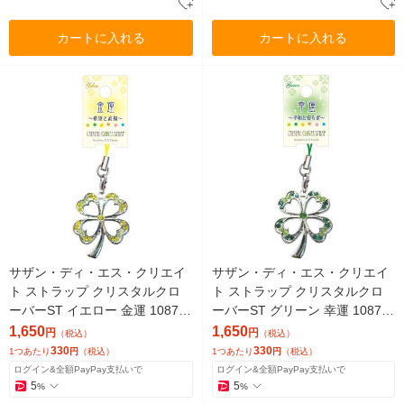
カートに入れる
カートに入れる
サザン・ディ・エス・クリエイ
サザン・ディ・エス・クリエイ
ト ストラップ クリスタルクロ
ト ストラップ クリスタルクロ
ーバーST イエロー 金運 10873
ーバーST グリーン 幸運 10875
1セット(5個)（直送品）
1セット(5個)（直送品）
1,650
1,650
円
円
（税込）
（税込）
330
330
1つあたり
円
（税込）
1つあたり
円
（税込）
ログイン&全額PayPay支払いで
ログイン&全額PayPay支払いで
5
5
%
%