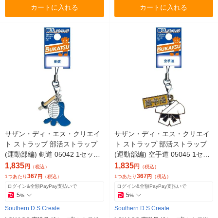
カートに入れる
カートに入れる
サザン・ディ・エス・クリエイ
サザン・ディ・エス・クリエイ
ト ストラップ 部活ストラップ
ト ストラップ 部活ストラップ
(運動部編) 剣道 05042 1セット
(運動部編) 空手道 05045 1セッ
(5個)（直送品）
ト(5個)（直送品）
1,835
1,835
円
円
（税込）
（税込）
367
367
1つあたり
円
（税込）
1つあたり
円
（税込）
ログイン&全額PayPay支払いで
ログイン&全額PayPay支払いで
5
5
%
%
Southern D.S Create
Southern D.S Create