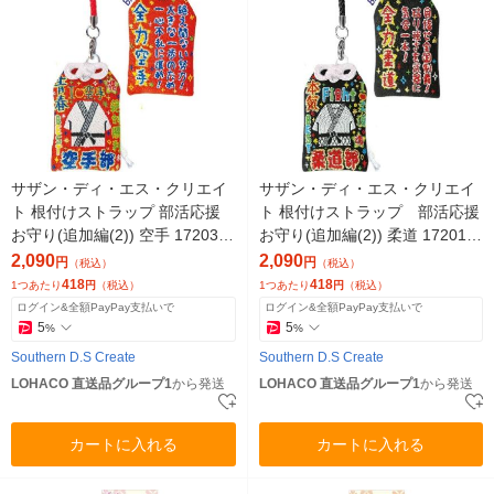
サザン・ディ・エス・クリエイ
サザン・ディ・エス・クリエイ
ト 根付けストラップ 部活応援
ト 根付けストラップ 部活応援
お守り(追加編(2)) 空手 17203 1
お守り(追加編(2)) 柔道 17201 5
セット(5個)（直送品）
個（直送品）
2,090
2,090
円
円
（税込）
（税込）
418
418
1つあたり
円
（税込）
1つあたり
円
（税込）
ログイン&全額PayPay支払いで
ログイン&全額PayPay支払いで
5
5
%
%
Southern D.S Create
Southern D.S Create
LOHACO 直送品グループ1
から発送
LOHACO 直送品グループ1
から発送
カートに入れる
カートに入れる