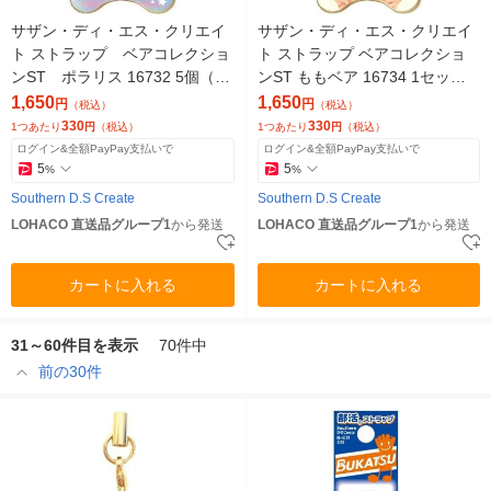
サザン・ディ・エス・クリエイ
サザン・ディ・エス・クリエイ
ト ストラップ ベアコレクショ
ト ストラップ ベアコレクショ
ンST ポラリス 16732 5個（直
ンST ももベア 16734 1セット(5
送品）
個)（直送品）
1,650
1,650
円
円
（税込）
（税込）
330
330
1つあたり
円
（税込）
1つあたり
円
（税込）
ログイン&全額PayPay支払いで
ログイン&全額PayPay支払いで
5
5
%
%
Southern D.S Create
Southern D.S Create
LOHACO 直送品グループ1
から発送
LOHACO 直送品グループ1
から発送
カートに入れる
カートに入れる
31～60件目を表示
70件中
前の30件