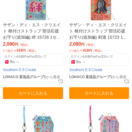
サザン・ディ・エス・クリエイ
サザン・ディ・エス・クリエイ
ト 根付けストラップ 部活応援
ト 根付けストラップ 部活応援
お守り(追加編) 絆 15726 1セッ
お守り(追加編) 剣道 15723 1セ
ト(5個)（直送品）
ット(5個)（直送品）
2,090
2,090
円
円
（税込）
（税込）
418
418
1つあたり
円
（税込）
1つあたり
円
（税込）
ログイン&全額PayPay支払いで
ログイン&全額PayPay支払いで
5
5
%
%
Southern D.S Create
Southern D.S Create
LOHACO 直送品グループ1
から発送
LOHACO 直送品グループ1
から発送
カートに入れる
カートに入れる