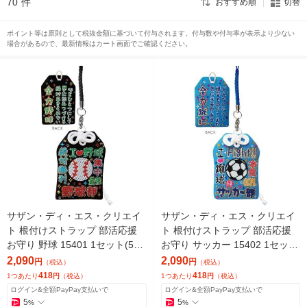
70
件
おすすめ順
切替
ポイント等は原則として税抜金額に基づいて付与されます。付与数や付与率が表示より少ない
場合があるので、最新情報はカート画面でご確認ください。
サザン・ディ・エス・クリエイ
サザン・ディ・エス・クリエイ
ト 根付けストラップ 部活応援
ト 根付けストラップ 部活応援
お守り 野球 15401 1セット(5
お守り サッカー 15402 1セット
個)（直送品）
(5個)（直送品）
2,090
2,090
円
円
（税込）
（税込）
418
418
1つあたり
円
（税込）
1つあたり
円
（税込）
ログイン&全額PayPay支払いで
ログイン&全額PayPay支払いで
5
5
%
%