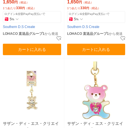
個)（直送品）
個)（直送品）
1,650
1,650
円
円
（税込）
（税込）
330
330
1つあたり
円
（税込）
1つあたり
円
（税込）
ログイン&全額PayPay支払いで
ログイン&全額PayPay支払いで
5
5
%
%
Southern D.S Create
Southern D.S Create
LOHACO 直送品グループ1
から発送
LOHACO 直送品グループ1
から発送
カートに入れる
カートに入れる
サザン・ディ・エス・クリエイ
サザン・ディ・エス・クリエイ