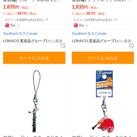
ト(5個)（直送品）
セット(5個)（直送品）
1,835
1,835
円
円
（税込）
（税込）
367
367
1つあたり
円
（税込）
1つあたり
円
（税込）
ログイン&全額PayPay支払いで
ログイン&全額PayPay支払いで
5
5
%
%
Southern D.S Create
Southern D.S Create
LOHACO 直送品グループ1
から発送
LOHACO 直送品グループ1
から発送
カートに入れる
カートに入れる