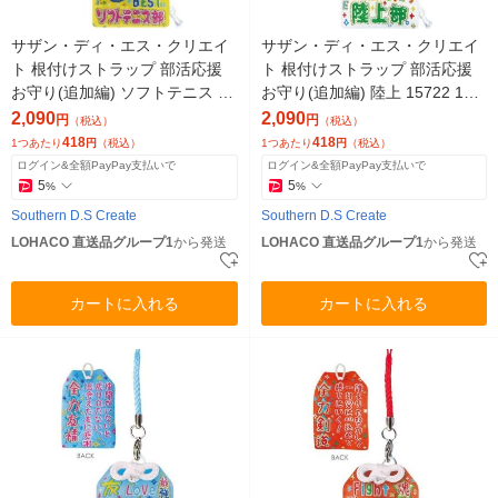
サザン・ディ・エス・クリエイ
サザン・ディ・エス・クリエイ
ト 根付けストラップ 部活応援
ト 根付けストラップ 部活応援
お守り(追加編) ソフトテニス 15
お守り(追加編) 陸上 15722 1セ
724 1セット(5個)（直送品）
ット(5個)（直送品）
2,090
2,090
円
円
（税込）
（税込）
418
418
1つあたり
円
（税込）
1つあたり
円
（税込）
ログイン&全額PayPay支払いで
ログイン&全額PayPay支払いで
5
5
%
%
Southern D.S Create
Southern D.S Create
LOHACO 直送品グループ1
から発送
LOHACO 直送品グループ1
から発送
カートに入れる
カートに入れる