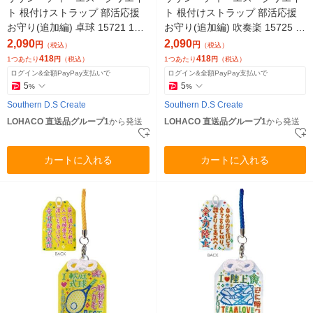
ト 根付けストラップ 部活応援
ト 根付けストラップ 部活応援
お守り(追加編) 卓球 15721 1セ
お守り(追加編) 吹奏楽 15725 1
ット(5個)（直送品）
セット(5個)（直送品）
2,090
2,090
円
円
（税込）
（税込）
418
418
1つあたり
円
（税込）
1つあたり
円
（税込）
ログイン&全額PayPay支払いで
ログイン&全額PayPay支払いで
5
5
%
%
Southern D.S Create
Southern D.S Create
LOHACO 直送品グループ1
から発送
LOHACO 直送品グループ1
から発送
カートに入れる
カートに入れる