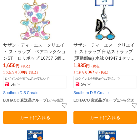
サザン・ディ・エス・クリエイ
サザン・ディ・エス・クリエイ
ト ストラップ ベアコレクショ
ト ストラップ 部活ストラップ
ンST ロリポップ 16737 5個
(運動部編) 水泳 04947 1セット
（直送品）
(5個)（直送品）
1,650
1,835
円
円
（税込）
（税込）
330
367
1つあたり
円
（税込）
1つあたり
円
（税込）
ログイン&全額PayPay支払いで
ログイン&全額PayPay支払いで
5
5
%
%
Southern D.S Create
Southern D.S Create
LOHACO 直送品グループ1
から発送
LOHACO 直送品グループ1
から発送
カートに入れる
カートに入れる