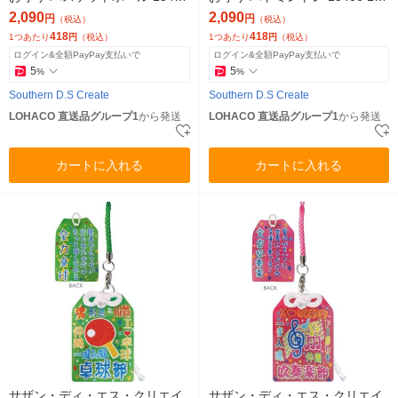
1セット(5個)（直送品）
ット(5個)（直送品）
2,090
2,090
円
円
（税込）
（税込）
418
418
1つあたり
円
（税込）
1つあたり
円
（税込）
ログイン&全額PayPay支払いで
ログイン&全額PayPay支払いで
5
5
%
%
Southern D.S Create
Southern D.S Create
LOHACO 直送品グループ1
から発送
LOHACO 直送品グループ1
から発送
カートに入れる
カートに入れる
サザン・ディ・エス・クリエイ
サザン・ディ・エス・クリエイ