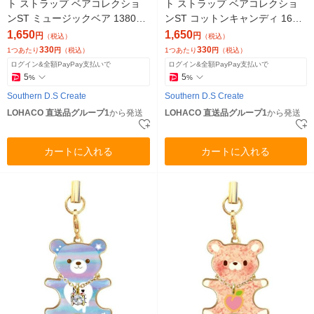
ト ストラップ ベアコレクショ
ト ストラップ ベアコレクショ
ンST ミュージックベア 13802
ンST コットンキャンディ 1673
1セット(5個)（直送品）
1 1セット(5個)（直送品）
1,650
1,650
円
円
（税込）
（税込）
330
330
1つあたり
円
（税込）
1つあたり
円
（税込）
ログイン&全額PayPay支払いで
ログイン&全額PayPay支払いで
5
5
%
%
Southern D.S Create
Southern D.S Create
LOHACO 直送品グループ1
から発送
LOHACO 直送品グループ1
から発送
カートに入れる
カートに入れる