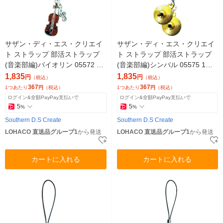
サザン・ディ・エス・クリエイ
サザン・ディ・エス・クリエイ
ト ストラップ 部活ストラップ
ト ストラップ 部活ストラップ
(音楽部編)バイオリン 05572 1
(音楽部編)シンバル 05575 1セ
セット(5個)（直送品）
ット(5個)（直送品）
1,835
1,835
円
円
（税込）
（税込）
367
367
1つあたり
円
（税込）
1つあたり
円
（税込）
ログイン&全額PayPay支払いで
ログイン&全額PayPay支払いで
5
5
%
%
Southern D.S Create
Southern D.S Create
LOHACO 直送品グループ1
から発送
LOHACO 直送品グループ1
から発送
カートに入れる
カートに入れる