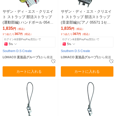
サザン・ディ・エス・クリエイ
サザン・ディ・エス・クリエイ
ト ストラップ 部活ストラップ
ト ストラップ 部活ストラップ
(運動部編) ハンドボール 05487
(音楽部編)ピアノ 05571 1セッ
1セット(5個)（直送品）
ト(5個)（直送品）
1,835
1,835
円
円
（税込）
（税込）
367
367
1つあたり
円
（税込）
1つあたり
円
（税込）
ログイン&全額PayPay支払いで
ログイン&全額PayPay支払いで
5
5
%
%
Southern D.S Create
Southern D.S Create
LOHACO 直送品グループ1
から発送
LOHACO 直送品グループ1
から発送
カートに入れる
カートに入れる