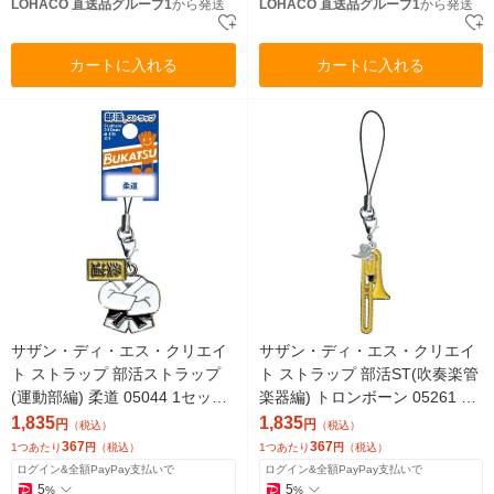
LOHACO 直送品グループ1
から発送
LOHACO 直送品グループ1
から発送
カートに入れる
カートに入れる
サザン・ディ・エス・クリエイ
サザン・ディ・エス・クリエイ
ト ストラップ 部活ストラップ
ト ストラップ 部活ST(吹奏楽管
(運動部編) 柔道 05044 1セット
楽器編) トロンボーン 05261 1
(5個)（直送品）
セット(5個)（直送品）
1,835
1,835
円
円
（税込）
（税込）
367
367
1つあたり
円
（税込）
1つあたり
円
（税込）
ログイン&全額PayPay支払いで
ログイン&全額PayPay支払いで
5
5
%
%