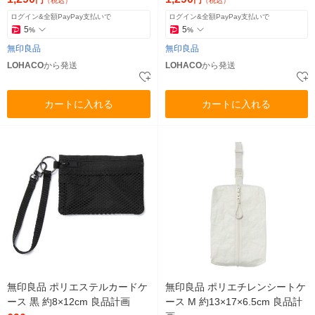
円
円
（税込）
（税込）
ログイン&全額PayPay支払いで
ログイン&全額PayPay支払いで
5
5
%
%
無印良品
無印良品
LOHACO
から発送
LOHACO
から発送
カートに入れる
カートに入れる
無印良品 ポリエステルカードケ
無印良品 ポリエチレンシートケ
ース 黒 約8×12cm 良品計画
ース M 約13×17×6.5cm 良品計