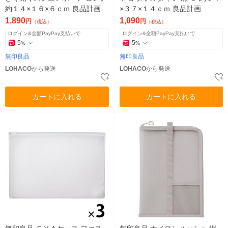
約１４×１６×６ｃｍ 良品計画
×３７×１４ｃｍ 良品計画
1,890
1,090
円
円
（税込）
（税込）
ログイン&全額PayPay支払いで
ログイン&全額PayPay支払いで
5
5
%
%
無印良品
無印良品
LOHACO
から発送
LOHACO
から発送
カートに入れる
カートに入れる