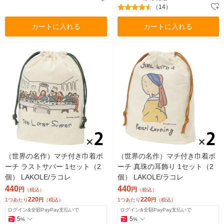
（14）
カートに入れる
カートに入れる
（世界の名作）マチ付き巾着ポ
（世界の名作）マチ付き巾着ポ
ーチ ラストサパー 1セット（2
ーチ 真珠の耳飾り 1セット（2
個） LAKOLE/ラコレ
個） LAKOLE/ラコレ
440
440
円
円
（税込）
（税込）
220
220
1つあたり
円
（税込）
1つあたり
円
（税込）
ログイン&全額PayPay支払いで
ログイン&全額PayPay支払いで
5
5
%
%