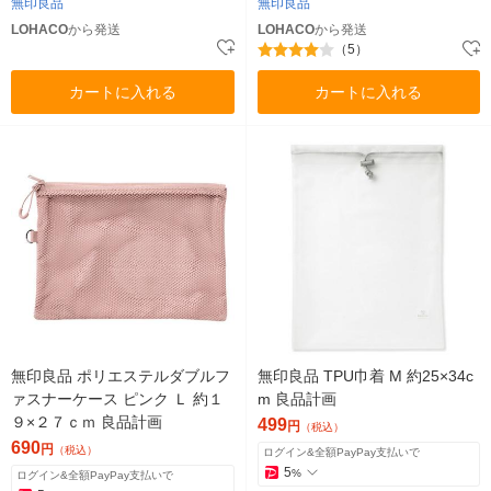
無印良品
無印良品
LOHACO
から発送
LOHACO
から発送
（5）
カートに入れる
カートに入れる
無印良品 ポリエステルダブルフ
無印良品 TPU巾着 M 約25×34c
ァスナーケース ピンク Ｌ 約１
m 良品計画
９×２７ｃｍ 良品計画
499
円
（税込）
690
円
（税込）
ログイン&全額PayPay支払いで
5
%
ログイン&全額PayPay支払いで