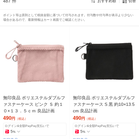
487
件
おすすめ順
切替
ポイント等は原則として税抜金額に基づいて付与されます。付与数や付与率が表示より少ない
場合があるので、最新情報はカート画面でご確認ください。
無印良品 ポリエステルダブルフ
無印良品 ポリエステルダブルフ
ァスナーケース ピンク Ｓ 約１
ァスナーケース S 黒 約10×13.5
０×１３．５ｃｍ 良品計画
cm 良品計画
490
490
円
円
（税込）
（税込）
ログイン&全額PayPay支払いで
ログイン&全額PayPay支払いで
5
5
%
%