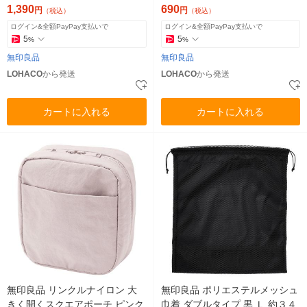
1,390
690
円
円
（税込）
（税込）
ログイン&全額PayPay支払いで
ログイン&全額PayPay支払いで
5
5
%
%
無印良品
無印良品
LOHACO
から発送
LOHACO
から発送
カートに入れる
カートに入れる
無印良品 リンクルナイロン 大
無印良品 ポリエステルメッシュ
きく開くスクエアポーチ ピンク
巾着 ダブルタイプ 黒 Ｌ 約３４