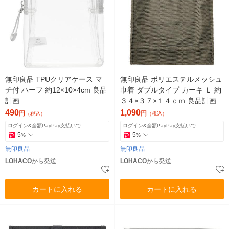
無印良品 TPUクリアケース マ
無印良品 ポリエステルメッシュ
チ付 ハーフ 約12×10×4cm 良品
巾着 ダブルタイプ カーキ Ｌ 約
計画
３４×３７×１４ｃｍ 良品計画
490
1,090
円
円
（税込）
（税込）
ログイン&全額PayPay支払いで
ログイン&全額PayPay支払いで
5
5
%
%
無印良品
無印良品
LOHACO
から発送
LOHACO
から発送
カートに入れる
カートに入れる