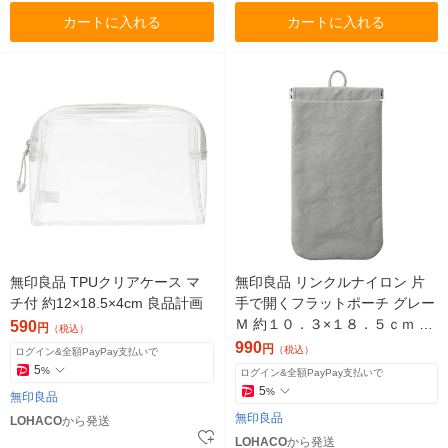
カートに入れる
カートに入れる
無印良品 TPUクリアケース マ
無印良品 リンクルナイロン 片
チ付 約12×18.5×4cm 良品計画
手で開くフラットポーチ グレー
Ｍ 約１０．３×１８．５ｃｍ 良
590
円
（税込）
品計画
990
円
（税込）
ログイン&全額PayPay支払いで
5
%
ログイン&全額PayPay支払いで
5
%
無印良品
無印良品
LOHACO
から発送
LOHACO
から発送