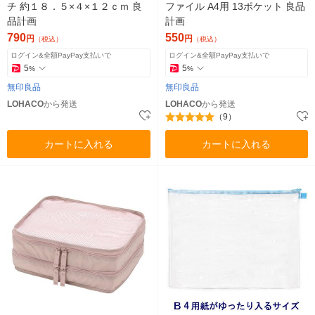
チ 約１８．５×４×１２ｃｍ 良
ファイル A4用 13ポケット 良品
品計画
計画
790
550
円
円
（税込）
（税込）
ログイン&全額PayPay支払いで
ログイン&全額PayPay支払いで
5
5
%
%
無印良品
無印良品
LOHACO
から発送
LOHACO
から発送
（9）
カートに入れる
カートに入れる