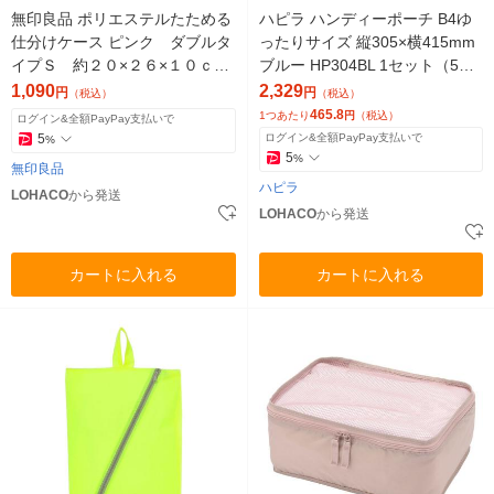
無印良品 ポリエステルたためる
ハピラ ハンディーポーチ B4ゆ
仕分けケース ピンク ダブルタ
ったりサイズ 縦305×横415mm
イプＳ 約２０×２６×１０ｃｍ
ブルー HP304BL 1セット（5
良品計画
個）
1,090
2,329
円
円
（税込）
（税込）
465.8
1つあたり
円
（税込）
ログイン&全額PayPay支払いで
5
ログイン&全額PayPay支払いで
%
5
%
無印良品
ハピラ
LOHACO
から発送
LOHACO
から発送
カートに入れる
カートに入れる