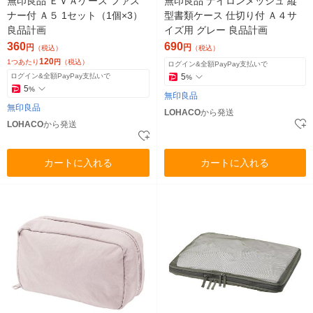
無印良品 ＥＶＡケース ファス
無印良品 ナイロンメッシュ 縦
ナー付 Ａ５ 1セット（1個×3）
型書類ケース 仕切り付 Ａ４サ
良品計画
イズ用 グレー 良品計画
360
690
円
円
（税込）
（税込）
120
1つあたり
円
（税込）
ログイン&全額PayPay支払いで
ログイン&全額PayPay支払いで
5
%
5
%
無印良品
無印良品
LOHACO
から発送
LOHACO
から発送
カートに入れる
カートに入れる