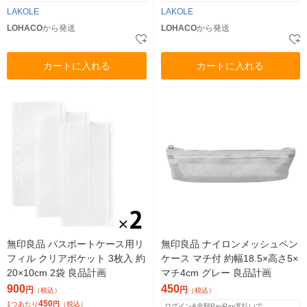
LAKOLE
LAKOLE
LOHACO
から発送
LOHACO
から発送
カートに入れる
カートに入れる
無印良品 パスポートケース用リ
無印良品 ナイロンメッシュペン
フィル クリアポケット 3枚入 約
ケース マチ付 約幅18.5×高さ5×
20×10cm 2袋 良品計画
マチ4cm グレー 良品計画
900
450
円
円
（税込）
（税込）
450
1つあたり
円
（税込）
ログイン&全額PayPay支払いで