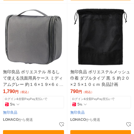
無印良品 ポリエステル 吊るし
無印良品 ポリエステルメッシュ
て使える洗面用具ケース ミディ
巾着 ダブルタイプ 黒 Ｓ 約２０
アムグレー 約１６×１９×６ｃｍ
×２５×１０ｃｍ 良品計画
良品計画
1,790
790
円
円
（税込）
（税込）
ログイン&全額PayPay支払いで
ログイン&全額PayPay支払いで
5
5
%
%
無印良品
無印良品
LOHACO
から発送
LOHACO
から発送