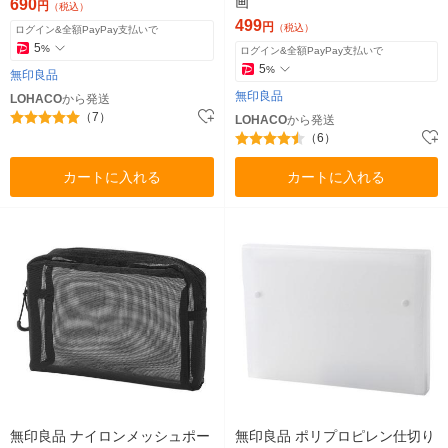
画
690
円
（税込）
499
円
（税込）
ログイン&全額PayPay支払いで
5
%
ログイン&全額PayPay支払いで
5
%
無印良品
無印良品
LOHACO
から発送
（7）
LOHACO
から発送
（6）
カートに入れる
カートに入れる
無印良品 ナイロンメッシュポー
無印良品 ポリプロピレン仕切り