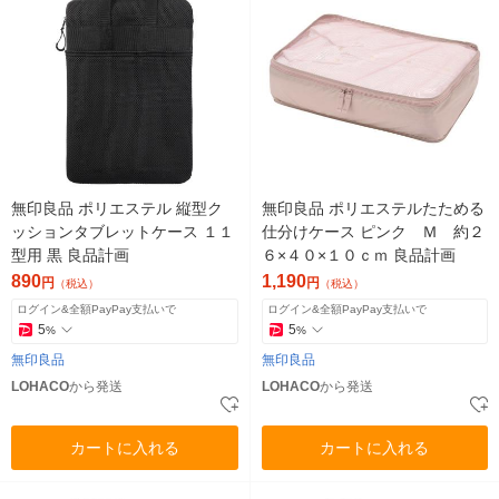
無印良品 ポリエステル 縦型ク
無印良品 ポリエステルたためる
ッションタブレットケース １１
仕分けケース ピンク Ｍ 約２
型用 黒 良品計画
６×４０×１０ｃｍ 良品計画
890
1,190
円
円
（税込）
（税込）
ログイン&全額PayPay支払いで
ログイン&全額PayPay支払いで
5
5
%
%
無印良品
無印良品
LOHACO
から発送
LOHACO
から発送
カートに入れる
カートに入れる