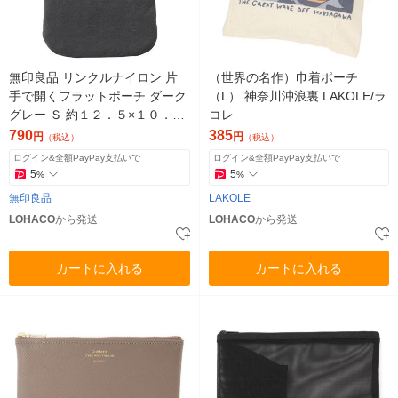
無印良品 リンクルナイロン 片
（世界の名作）巾着ポーチ
手で開くフラットポーチ ダーク
（L） 神奈川沖浪裏 LAKOLE/ラ
グレー Ｓ 約１２．５×１０．３
コレ
ｃｍ 良品計画
790
385
円
円
（税込）
（税込）
ログイン&全額PayPay支払いで
ログイン&全額PayPay支払いで
5
5
%
%
無印良品
LAKOLE
LOHACO
から発送
LOHACO
から発送
カートに入れる
カートに入れる