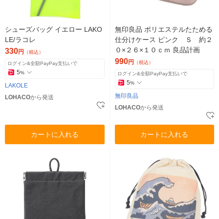
シューズバッグ イエロー LAKO
無印良品 ポリエステルたためる
LE/ラコレ
仕分けケース ピンク Ｓ 約２
０×２６×１０ｃｍ 良品計画
330
円
（税込）
990
円
（税込）
ログイン&全額PayPay支払いで
5
%
ログイン&全額PayPay支払いで
5
%
LAKOLE
無印良品
LOHACO
から発送
LOHACO
から発送
カートに入れる
カートに入れる