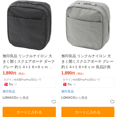
無印良品 リンクルナイロン 大
無印良品 リンクルナイロン 大
きく開くスクエアポーチ ダーク
きく開くスクエアポーチ グレー
グレー 約１４×１６×６ｃｍ 良
約１４×１６×６ｃｍ 良品計画
品計画
1,890
1,890
円
円
（税込）
（税込）
ログイン&全額PayPay支払いで
ログイン&全額PayPay支払いで
5
5
%
%
無印良品
無印良品
LOHACO
から発送
LOHACO
から発送
カートに入れる
カートに入れる