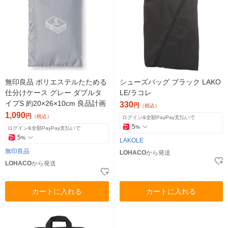
無印良品 ポリエステルたためる
シューズバッグ ブラック LAKO
仕分けケース グレー ダブルタ
LE/ラコレ
イプS 約20×26×10cm 良品計画
330
円
（税込）
1,090
円
（税込）
ログイン&全額PayPay支払いで
5
%
ログイン&全額PayPay支払いで
5
%
LAKOLE
無印良品
LOHACO
から発送
LOHACO
から発送
カートに入れる
カートに入れる