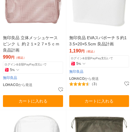
無印良品 立体メッシュケース
無印良品 EVAスパポーチ S 約1
ピンク Ｌ 約２１×２７×５ｃｍ
3.5×20×5.5cm 良品計画
良品計画
1,190
円
（税込）
990
円
（税込）
ログイン&全額PayPay支払いで
5
%
ログイン&全額PayPay支払いで
5
%
無印良品
無印良品
LOHACO
から発送
（3）
LOHACO
から発送
カートに入れる
カートに入れる