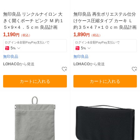
無印良品 リンクルナイロン 大
無印良品 再生ポリエステル仕分
きく開くポーチ ピンク Ｍ 約１
けケース圧縮タイプ カーキ Ｌ
５×９×４．５ｃｍ 良品計画
約３５×４７×１０ｃｍ 良品計画
1,190
1,890
円
円
（税込）
（税込）
ログイン&全額PayPay支払いで
ログイン&全額PayPay支払いで
5
5
%
%
無印良品
無印良品
LOHACO
から発送
LOHACO
から発送
カートに入れる
カートに入れる