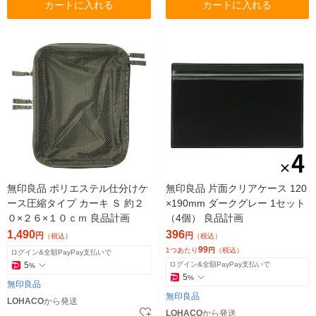
カートに入れる
カートに入れる
無印良品 ポリエステル仕分けケ
無印良品 片面クリアケース 120
ース圧縮タイプ カーキ Ｓ 約２
×190mm ダークグレー 1セット
０×２６×１０ｃｍ 良品計画
（4個） 良品計画
1,490
396
円
円
（税込）
（税込）
99
1つあたり
円
（税込）
ログイン&全額PayPay支払いで
5
ログイン&全額PayPay支払いで
%
5
%
無印良品
無印良品
LOHACO
から発送
LOHACO
から発送