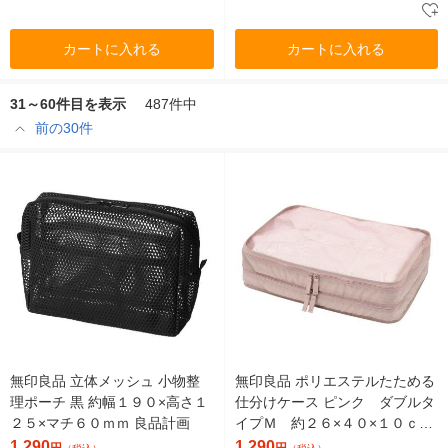
カートに入れる
カートに入れる
31～60件目を表示
487件中
前の30件
無印良品 立体メッシュ 小物整
無印良品 ポリエステルたためる
理ポーチ 黒 約幅１９０×高さ１
仕分けケース ピンク ダブルタ
２５×マチ６０ｍｍ 良品計画
イプＭ 約２６×４０×１０ｃｍ
良品計画
1,290
1,290