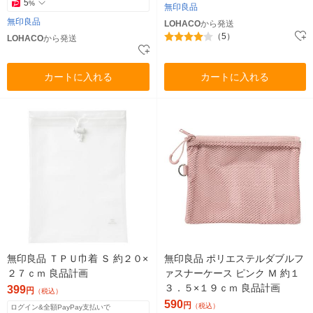
5
%
無印良品
無印良品
LOHACO
から発送
（5）
LOHACO
から発送
カートに入れる
カートに入れる
無印良品 ＴＰＵ巾着 Ｓ 約２０×
無印良品 ポリエステルダブルフ
２７ｃｍ 良品計画
ァスナーケース ピンク Ｍ 約１
３．５×１９ｃｍ 良品計画
399
円
（税込）
590
円
（税込）
ログイン&全額PayPay支払いで