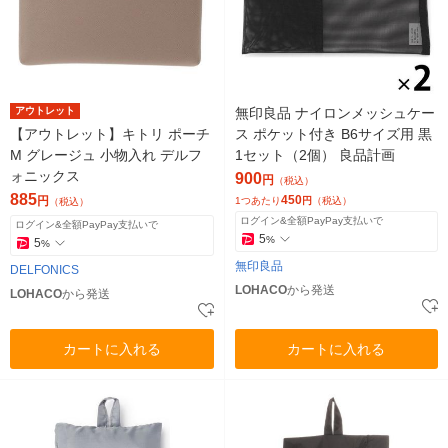
アウトレット
無印良品 ナイロンメッシュケー
【アウトレット】キトリ ポーチ
ス ポケット付き B6サイズ用 黒
M グレージュ 小物入れ デルフ
1セット（2個） 良品計画
ォニックス
900
円
（税込）
885
450
円
1つあたり
円
（税込）
（税込）
ログイン&全額PayPay支払いで
ログイン&全額PayPay支払いで
5
%
5
%
無印良品
DELFONICS
LOHACO
から発送
LOHACO
から発送
カートに入れる
カートに入れる