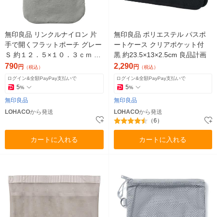
無印良品 リンクルナイロン 片
無印良品 ポリエステル パスポ
手で開くフラットポーチ グレー
ートケース クリアポケット付
Ｓ 約１２．５×１０．３ｃｍ 良
黒 約23.5×13×2.5cm 良品計画
品計画
790
2,290
円
円
（税込）
（税込）
ログイン&全額PayPay支払いで
ログイン&全額PayPay支払いで
5
5
%
%
無印良品
無印良品
LOHACO
から発送
LOHACO
から発送
（6）
カートに入れる
カートに入れる