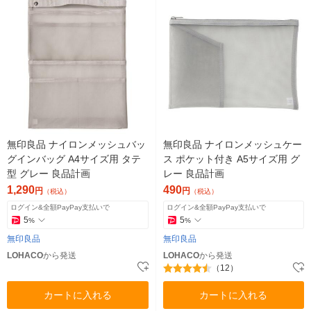
無印良品 ナイロンメッシュバッ
無印良品 ナイロンメッシュケー
グインバッグ A4サイズ用 タテ
ス ポケット付き A5サイズ用 グ
型 グレー 良品計画
レー 良品計画
1,290
490
円
円
（税込）
（税込）
ログイン&全額PayPay支払いで
ログイン&全額PayPay支払いで
5
5
%
%
無印良品
無印良品
LOHACO
から発送
LOHACO
から発送
（12）
カートに入れる
カートに入れる