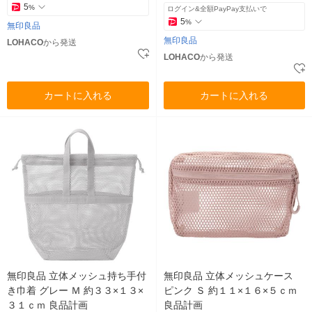
5
%
ログイン&全額PayPay支払いで
5
%
無印良品
無印良品
LOHACO
から発送
LOHACO
から発送
カートに入れる
カートに入れる
無印良品 立体メッシュ持ち手付
無印良品 立体メッシュケース
き巾着 グレー Ｍ 約３３×１３×
ピンク Ｓ 約１１×１６×５ｃｍ
３１ｃｍ 良品計画
良品計画