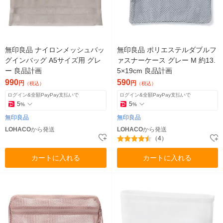
無印良品 ナイロンメッシュバッ
無印良品 ポリエステルダブルフ
グインバッグ A5サイズ用 グレ
ァスナーケース グレー M 約13.
ー 良品計画
5×19cm 良品計画
990
590
円
円
（税込）
（税込）
ログイン&全額PayPay支払いで
ログイン&全額PayPay支払いで
5
5
%
%
無印良品
無印良品
LOHACO
から発送
LOHACO
から発送
（4）
カートに入れる
カートに入れる