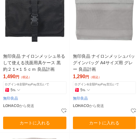
無印良品 ナイロンメッシュ吊る
無印良品 ナイロンメッシュバッ
して使える洗面用具ケース 黒
グインバッグ A4サイズ用 グレ
約２１×１５ｃｍ 良品計画
ー 良品計画
1,490
1,290
円
円
（税込）
（税込）
ログイン&全額PayPay支払いで
ログイン&全額PayPay支払いで
5
5
%
%
無印良品
無印良品
LOHACO
から発送
LOHACO
から発送
カートに入れる
カートに入れる