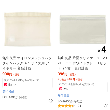
無印良品 ナイロンメッシュバッ
無印良品 片面クリアケース 120
グインバッグ Ａ５サイズ用 ア
×190mm ホワイトグレー 1セッ
イボリー 良品計画
ト（4個） 良品計画
990
396
円
円
（税込）
（税込）
99
1つあたり
円
（税込）
ログイン&全額PayPay支払いで
5
ログイン&全額PayPay支払いで
%
5
%
無印良品
無印良品
LOHACO
から発送
LOHACO
から発送
（21）