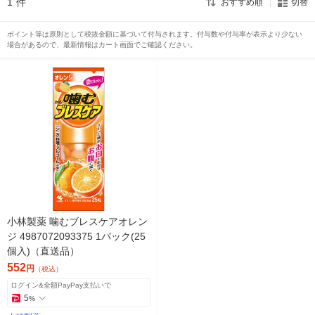
1
件
おすすめ順
切替
ポイント等は原則として税抜金額に基づいて付与されます。付与数や付与率が表示より少ない
場合があるので、最新情報はカート画面でご確認ください。
小林製薬 噛むブレスケアオレン
ジ 4987072093375 1パック(25
個入)（直送品）
552
円
（税込）
ログイン&全額PayPay支払いで
5
%