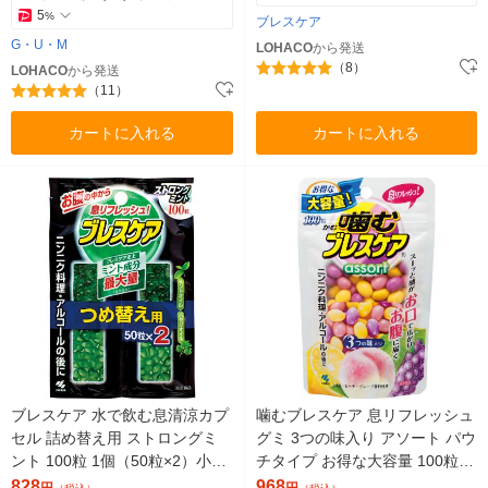
5
%
ブレスケア
G・U・M
LOHACO
から発送
（8）
LOHACO
から発送
（11）
カートに入れる
カートに入れる
ブレスケア 水で飲む息清涼カプ
噛むブレスケア 息リフレッシュ
セル 詰め替え用 ストロングミ
グミ 3つの味入り アソート パウ
ント 100粒 1個（50粒×2）小林
チタイプ お得な大容量 100粒 1
製薬
パック 小林製薬
828
968