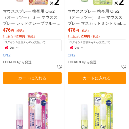
マウススプレー 携帯用 Ora2
マウススプレー 携帯用 Ora2
（オーラツー） ミー マウスス
（オーラツー） ミー マウスス
プレー レッドグレープフルーツ
プレー マスカットミント 6mL 1
6mL 1セット（2本）サンスター
セット（2本）サンスター 口臭
476
476
円
円
（税込）
（税込）
トラベル
トラベル
238
238
1つあたり
円
（税込）
1つあたり
円
（税込）
ログイン&全額PayPay支払いで
ログイン&全額PayPay支払いで
5
5
%
%
Ora2
Ora2
LOHACO
から発送
LOHACO
から発送
カートに入れる
カートに入れる