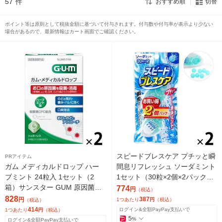
57
件
おすすめ順
切替
ポイント等は原則として税抜金額に基づいて付与されます。付与数や付与率が表示より少ない
場合があるので、最新情報はカート画面でご確認ください。
スピードブレスケア プチッと瞬
PRアイテム
ガム メディカルドロップ ハー
間息リフレッシュ ソーダミント
ブミント 24粒入 1セット（2
1セット（30粒×2個×2パック）
箱）サンスター GUM 原因菌を
小林製薬
774
円
（税込）
殺菌・消毒 口臭 のどの痛み・
828
387
円
1つあたり
円
（税込）
（税込）
腫れ
414
ログイン&全額PayPay支払いで
1つあたり
円
（税込）
5
%
ログイン&全額PayPay支払いで