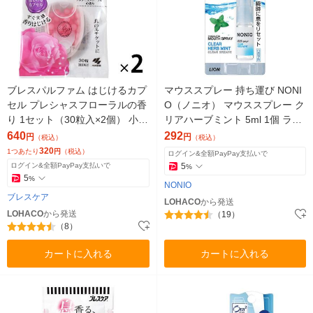
ブレスパルファム はじけるカプ
マウススプレー 持ち運び NONI
セル プレシャスフローラルの香
O（ノニオ） マウススプレー ク
り 1セット（30粒入×2個） 小林
リアハーブミント 5ml 1個 ライ
製薬 スピードブレスケア
オン 口臭予防 殺菌
640
292
円
円
（税込）
（税込）
320
1つあたり
円
（税込）
ログイン&全額PayPay支払いで
ログイン&全額PayPay支払いで
5
%
5
%
NONIO
ブレスケア
LOHACO
から発送
LOHACO
から発送
（19）
（8）
カートに入れる
カートに入れる