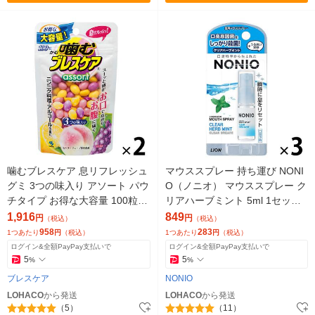
噛むブレスケア 息リフレッシュ
マウススプレー 持ち運び NONI
グミ 3つの味入り アソート パウ
O（ノニオ） マウススプレー ク
チタイプ お得な大容量 100粒 1
リアハーブミント 5ml 1セット
セット（2パック）小林製薬
（3個） ライオン 口臭予防 殺菌
1,916
849
円
円
（税込）
（税込）
958
283
1つあたり
円
（税込）
1つあたり
円
（税込）
ログイン&全額PayPay支払いで
ログイン&全額PayPay支払いで
5
5
%
%
ブレスケア
NONIO
LOHACO
から発送
LOHACO
から発送
（5）
（11）