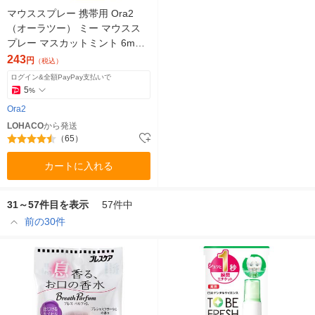
マウススプレー 携帯用 Ora2
（オーラツー） ミー マウスス
プレー マスカットミント 6mL
サンスター 口臭 トラベル ミニ
243
円
（税込）
ログイン&全額PayPay支払いで
5
%
Ora2
LOHACO
から発送
（65）
カートに入れる
31～57件目を表示
57件中
前の30件