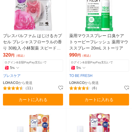
ブレスパルファム はじけるカプ
薬用マウススプレー 口臭ケア
セル プレシャスフローラルの香
トゥービーフレッシュ 薬用マウ
り 30粒入 小林製薬 スピードブ
ススプレー 20mL ストーリア
レスケア
320
990
円
円
（税込）
（税込）
ログイン&全額PayPay支払いで
ログイン&全額PayPay支払いで
5
5
%
%
ブレスケア
TO BE FRESH
LOHACO
から発送
LOHACO
から発送
（11）
（6）
カートに入れる
カートに入れる