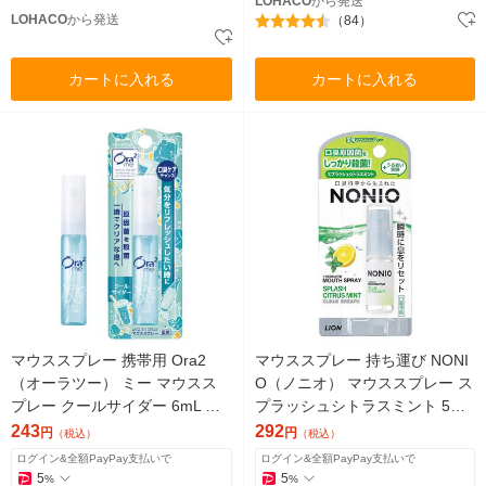
LOHACO
から発送
LOHACO
から発送
（84）
カートに入れる
カートに入れる
マウススプレー 携帯用 Ora2
マウススプレー 持ち運び NONI
（オーラツー） ミー マウスス
O（ノニオ） マウススプレー ス
プレー クールサイダー 6mL サ
プラッシュシトラスミント 5ml
ンスター 口臭 トラベル ミニ
1個 ライオン 口臭予防 殺菌
243
292
円
円
（税込）
（税込）
ログイン&全額PayPay支払いで
ログイン&全額PayPay支払いで
5
5
%
%