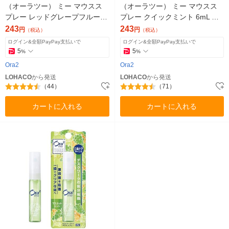
（オーラツー） ミー マウスス
（オーラツー） ミー マウスス
プレー レッドグレープフルーツ
プレー クイックミント 6mL サ
6mL サンスター 口臭 トラベル
ンスター 口臭 トラベル ミニ
243
243
円
円
（税込）
（税込）
ミニ
ログイン&全額PayPay支払いで
ログイン&全額PayPay支払いで
5
5
%
%
Ora2
Ora2
LOHACO
から発送
LOHACO
から発送
（44）
（71）
カートに入れる
カートに入れる