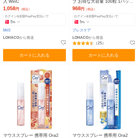
入 WinC
プ お得な大容量 100粒 1パック
小林製薬
1,058
968
円
円
（税込）
（税込）
ログイン&全額PayPay支払いで
ログイン&全額PayPay支払いで
5
5
%
%
MiiS
ブレスケア
LOHACO
から発送
LOHACO
から発送
（25）
カートに入れる
カートに入れる
マウススプレー 携帯用 Ora2
マウススプレー 携帯用 Ora2