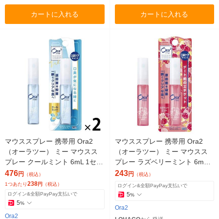
カートに入れる
カートに入れる
マウススプレー 携帯用 Ora2
マウススプレー 携帯用 Ora2
（オーラツー） ミー マウスス
（オーラツー） ミー マウスス
プレー クールミント 6mL 1セッ
プレー ラズベリーミント 6mL
ト（2本）サンスター 口臭 トラ
サンスター 口臭 トラベル ミニ
476
243
円
円
（税込）
（税込）
ベル
238
1つあたり
円
（税込）
ログイン&全額PayPay支払いで
ログイン&全額PayPay支払いで
5
%
5
%
Ora2
Ora2