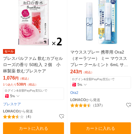
セール
マウススプレー 携帯用 Ora2
ブレスパルファム 飲むカプセル
（オーラツー） ミー マウスス
ローズの香り 50粒入 ２個 小
プレー クールミント 6mL サン
林製薬 飲むブレスケア
スター 口臭 トラベル ミニ
243
円
（税込）
1,076
円
（税込）
ログイン&全額PayPay支払いで
538
5
1つあたり
円
（税込）
%
ログイン&全額PayPay支払いで
Ora2
5
%
LOHACO
から発送
ブレスケア
（137）
LOHACO
から発送
（4）
カートに入れる
カートに入れる