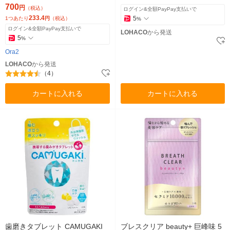
セット（3本）サンスター 口臭
700
円
（税込）
ログイン&全額PayPay支払いで
トラベル
233.4
5
1つあたり
円
（税込）
%
ログイン&全額PayPay支払いで
LOHACO
から発送
5
%
Ora2
LOHACO
から発送
（4）
カートに入れる
カートに入れる
歯磨きタブレット CAMUGAKI
ブレスクリア beauty+ 巨峰味 5