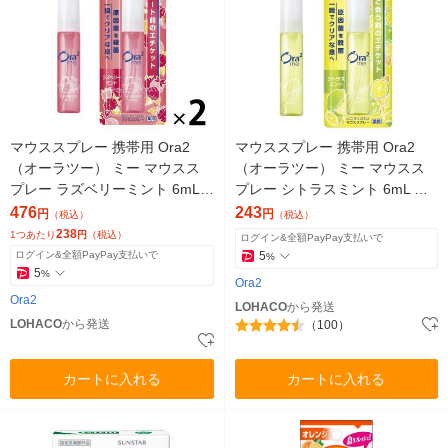
マウススプレー 携帯用 Ora2
マウススプレー 携帯用 Ora2
（オーラツー） ミー マウスス
（オーラツー） ミー マウスス
プレー ラズベリーミント 6mL 1
プレー シトラスミント 6mL サ
セット（2本）サンスター 口臭
ンスター 口臭 トラベル ミニ
476
243
円
円
（税込）
（税込）
トラベル
238
1つあたり
円
（税込）
ログイン&全額PayPay支払いで
ログイン&全額PayPay支払いで
5
%
5
%
Ora2
Ora2
LOHACO
から発送
LOHACO
から発送
（100）
カートに入れる
カートに入れる