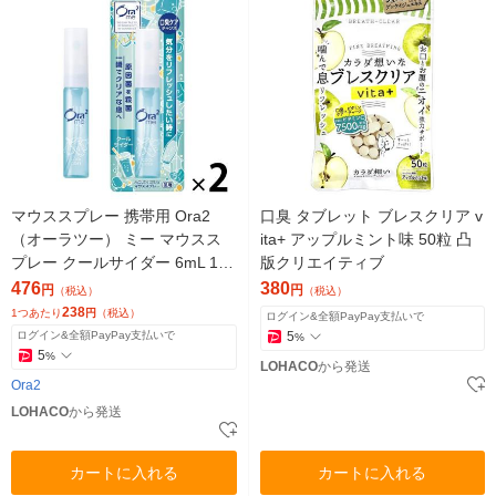
マウススプレー 携帯用 Ora2
口臭 タブレット ブレスクリア v
（オーラツー） ミー マウスス
ita+ アップルミント味 50粒 凸
プレー クールサイダー 6mL 1セ
版クリエイティブ
ット（2本）サンスター 口臭 ト
476
380
円
円
（税込）
（税込）
ラベル
238
1つあたり
円
（税込）
ログイン&全額PayPay支払いで
ログイン&全額PayPay支払いで
5
%
5
%
LOHACO
から発送
Ora2
LOHACO
から発送
カートに入れる
カートに入れる