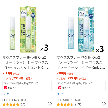
マウススプレー 携帯用 Ora2
マウススプレー 携帯用 Ora2
（オーラツー） ミー マウスス
（オーラツー） ミー マウスス
プレー マスカットミント 6mL 1
プレー クールサイダー 6mL 1セ
セット（3本）サンスター 口臭
ット（3本）サンスター 口臭 ト
700
700
円
円
（税込）
（税込）
トラベル
ラベル
233.4
233.4
1つあたり
円
（税込）
1つあたり
円
（税込）
ログイン&全額PayPay支払いで
ログイン&全額PayPay支払いで
5
5
%
%
Ora2
Ora2
LOHACO
から発送
LOHACO
から発送
（7）
（13）