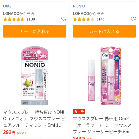
Ora2
NONIO
LOHACO
から発送
LOHACO
から発送
（109）
（14）
カートに入れる
カートに入れる
マウススプレー 持ち運び NONI
セール
O（ノニオ） マウススプレー ピ
マウススプレー 携帯用 Ora2
ュアフルーティミント 5ml 1個
（オーラツー） ミー マウスス
ライオン 口臭予防 殺菌
プレー ジューシーピーチ 6mL
292
円
（税込）
サンスター 口臭 トラベル ミニ
243