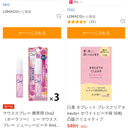
5
%
MiiS
Ora2
LOHACO
から発送
LOHACO
から発送
（12）
カートに入れる
カートに入れる
セール
口臭 タブレット ブレスクリア b
マウススプレー 携帯用 Ora2
eauty+ ホワイトピーチ味 50粒
（オーラツー） ミー マウスス
凸版クリエイティブ
プレー ジューシーピーチ 6mL 1
540
円
（税込）