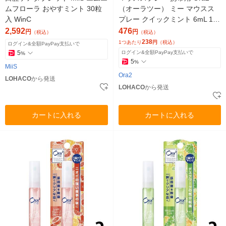
ムフローラ おやすミント 30粒
（オーラツー） ミー マウスス
入 WinC
プレー クイックミント 6mL 1セ
ット（2本）サンスター 口臭 ト
2,592
476
円
円
（税込）
（税込）
ラベル
238
1つあたり
円
（税込）
ログイン&全額PayPay支払いで
5
ログイン&全額PayPay支払いで
%
5
%
MiiS
Ora2
LOHACO
から発送
LOHACO
から発送
カートに入れる
カートに入れる