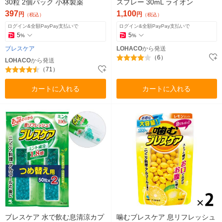
30粒 2個パック 小林製薬
スプレー 30mL ライオン
397
1,100
円
円
（税込）
（税込）
ログイン&全額PayPay支払いで
ログイン&全額PayPay支払いで
5
5
%
%
ブレスケア
LOHACO
から発送
（6）
LOHACO
から発送
（71）
カートに入れる
カートに入れる
ブレスケア 水で飲む息清涼カプ
噛むブレスケア 息リフレッシュ