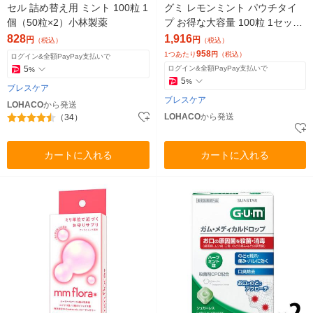
セル 詰め替え用 ミント 100粒 1
グミ レモンミント パウチタイ
個（50粒×2）小林製薬
プ お得な大容量 100粒 1セット
（2パック）小林製薬
828
1,916
円
円
（税込）
（税込）
958
1つあたり
円
（税込）
ログイン&全額PayPay支払いで
5
ログイン&全額PayPay支払いで
%
5
%
ブレスケア
ブレスケア
LOHACO
から発送
LOHACO
から発送
（34）
カートに入れる
カートに入れる