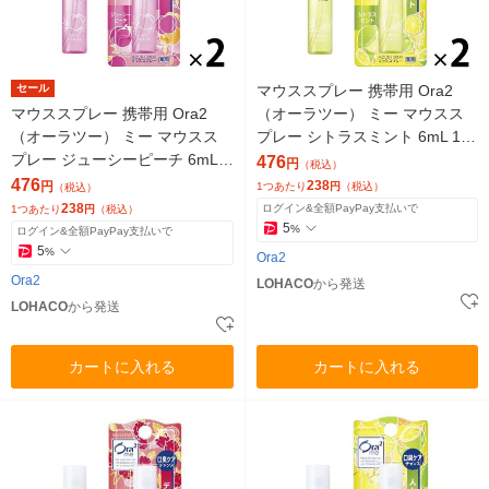
セール
マウススプレー 携帯用 Ora2
マウススプレー 携帯用 Ora2
（オーラツー） ミー マウスス
（オーラツー） ミー マウスス
プレー シトラスミント 6mL 1セ
プレー ジューシーピーチ 6mL 1
ット（2本） サンスター 口臭 ト
476
円
（税込）
セット（2本）サンスター 口臭
ラベル
476
238
円
1つあたり
円
（税込）
（税込）
トラベル
238
ログイン&全額PayPay支払いで
1つあたり
円
（税込）
5
%
ログイン&全額PayPay支払いで
5
%
Ora2
Ora2
LOHACO
から発送
LOHACO
から発送
カートに入れる
カートに入れる