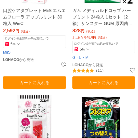
口腔ケアタブレット MiiS エムエ
ガム メディカルドロップ ハー
ムフローラ アップルミント 30
ブミント 24粒入 1セット（2
粒入 WinC
箱）サンスター GUM 原因菌を
殺菌・消毒 口臭 のどの痛み・
2,592
828
円
円
（税込）
（税込）
腫れ
414
1つあたり
円
（税込）
ログイン&全額PayPay支払いで
5
ログイン&全額PayPay支払いで
%
5
%
MiiS
G・U・M
LOHACO
から発送
LOHACO
から発送
（11）
カートに入れる
カートに入れる