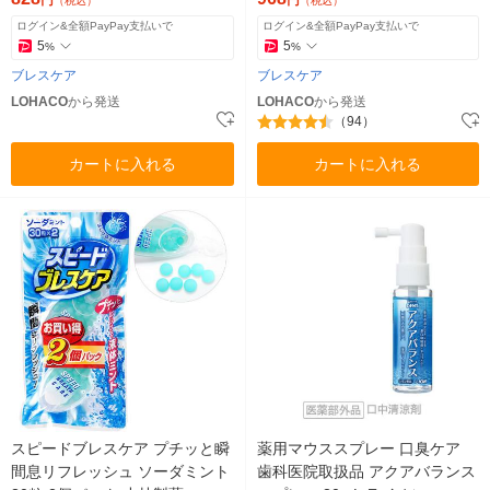
円
円
（税込）
（税込）
ログイン&全額PayPay支払いで
ログイン&全額PayPay支払いで
5
5
%
%
ブレスケア
ブレスケア
LOHACO
から発送
LOHACO
から発送
（94）
カートに入れる
カートに入れる
スピードブレスケア プチッと瞬
薬用マウススプレー 口臭ケア
間息リフレッシュ ソーダミント
歯科医院取扱品 アクアバランス