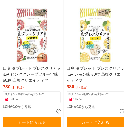
口臭 タブレット ブレスクリア v
口臭 タブレット ブレスクリア v
ita+ ピンクグレープフルーツ味
ita+ レモン味 50粒 凸版クリエ
50粒 凸版クリエイティブ
イティブ
380
380
円
円
（税込）
（税込）
ログイン&全額PayPay支払いで
ログイン&全額PayPay支払いで
5
5
%
%
LOHACO
から発送
LOHACO
から発送
カートに入れる
カートに入れる