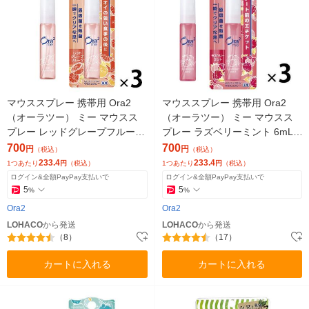
マウススプレー 携帯用 Ora2
マウススプレー 携帯用 Ora2
（オーラツー） ミー マウスス
（オーラツー） ミー マウスス
プレー レッドグレープフルーツ
プレー ラズベリーミント 6mL 1
6mL 1セット（3本）サンスター
セット（3本）サンスター 口臭
700
700
円
円
（税込）
（税込）
トラベル
トラベル
233.4
233.4
1つあたり
円
（税込）
1つあたり
円
（税込）
ログイン&全額PayPay支払いで
ログイン&全額PayPay支払いで
5
5
%
%
Ora2
Ora2
LOHACO
から発送
LOHACO
から発送
（8）
（17）
カートに入れる
カートに入れる