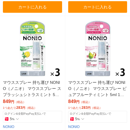
カートに入れる
カートに入れる
マウススプレー 持ち運び NONI
マウススプレー 持ち運び NONI
O（ノニオ） マウススプレー ス
O（ノニオ） マウススプレー ピ
プラッシュシトラスミント 5ml
ュアフルーティミント 5ml 1セ
1セット（3個） ライオン 口臭
ット（3個） ライオン 口臭予防
849
849
円
円
（税込）
（税込）
予防
殺菌
283
283
1つあたり
円
（税込）
1つあたり
円
（税込）
ログイン&全額PayPay支払いで
ログイン&全額PayPay支払いで
5
5
%
%
NONIO
NONIO