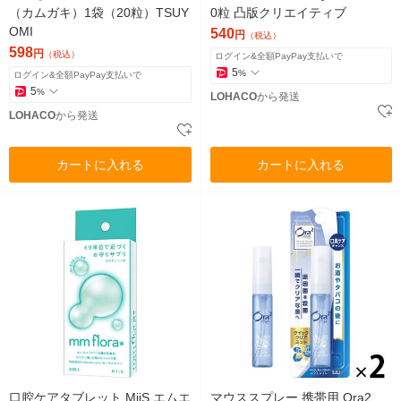
（カムガキ）1袋（20粒）TSUY
0粒 凸版クリエイティブ
OMI
540
円
（税込）
598
円
（税込）
ログイン&全額PayPay支払いで
5
%
ログイン&全額PayPay支払いで
5
%
LOHACO
から発送
LOHACO
から発送
カートに入れる
カートに入れる
口腔ケアタブレット MiiS エムエ
マウススプレー 携帯用 Ora2