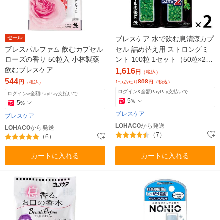
セール
ブレスケア 水で飲む息清涼カプ
ブレスパルファム 飲むカプセル
セル 詰め替え用 ストロングミ
ローズの香り 50粒入 小林製薬
ント 100粒 1セット（50粒×2×2
飲むブレスケア
個）小林製薬
1,616
円
（税込）
544
808
円
1つあたり
円
（税込）
（税込）
ログイン&全額PayPay支払いで
ログイン&全額PayPay支払いで
5
%
5
%
ブレスケア
ブレスケア
LOHACO
から発送
LOHACO
から発送
（7）
（6）
カートに入れる
カートに入れる