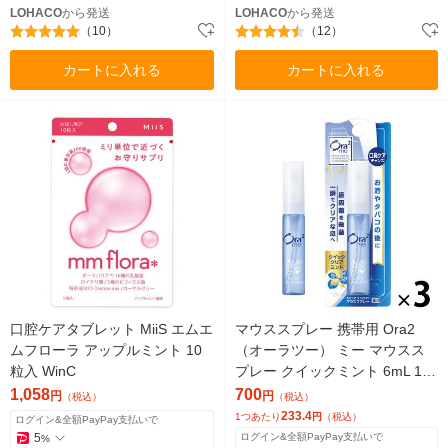
LOHACO
から発送
LOHACO
から発送
（10）
（12）
カートに入れる
カートに入れる
口腔ケアタブレット MiiS エムエ
マウススプレー 携帯用 Ora2
ムフローラ アップルミント 10
（オーラツー） ミー マウスス
粒入 WinC
プレー クイックミント 6mL 1セ
ット（3本）サンスター 口臭 ト
1,058
700
円
円
（税込）
（税込）
ラベル
233.4
1つあたり
円
（税込）
ログイン&全額PayPay支払いで
5
ログイン&全額PayPay支払いで
%