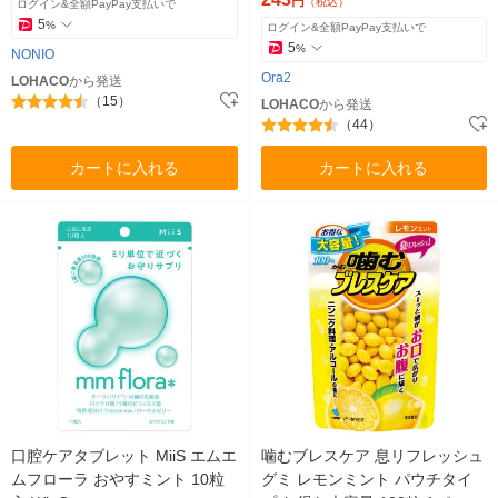
円
（税込）
ログイン&全額PayPay支払いで
5
%
ログイン&全額PayPay支払いで
5
%
NONIO
Ora2
LOHACO
から発送
（15）
LOHACO
から発送
（44）
カートに入れる
カートに入れる
口腔ケアタブレット MiiS エムエ
噛むブレスケア 息リフレッシュ
ムフローラ おやすミント 10粒
グミ レモンミント パウチタイ