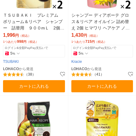
ＴＳＵＢＡＫＩ プレミアム
シャンプー ディアボーテ グロ
ボリューム＆リペア シャンプ
ス＆リペア オイルイン 詰め替
ー 詰替用 ９００mＬ 2個セ
え 2個 ヒマワリ ヘアケア ノン
ット ファイントゥデイ ダメー
シリコン アミノ酸 うねり くせ
1,996
1,430
円
円
（税込）
（税込）
ジケア
毛 パサつき
998
715
1つあたり
円
（税込）
1つあたり
円
（税込）
ログイン&全額PayPay支払いで
ログイン&全額PayPay支払いで
5
5
%
%
TSUBAKI
Kracie
LOHACO
から発送
LOHACO
から発送
（38）
（41）
カートに入れる
カートに入れる