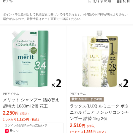
89
件
おすすめ順
切替
ポイント等は原則として税抜金額に基づいて付与されます。付与数や付与率が表示より少ない
場合があるので、最新情報はカート画面でご確認ください。
PRアイテム
PRアイテム
メリット シャンプー 詰め替え
最大15%OFF まとめ割
超特大 1080ml 2個 花王
ラックス(LUX) ルミニーク ボタ
ニカルピュア ノンシリコンシャ
2,250
円
（税込）
ンプー 詰替 1kg 2個
1,125
1つあたり
円
（税込）
2,510
ログイン&全額PayPay支払いで
円
（税込）
5
%
1,255
1つあたり
円
（税込）