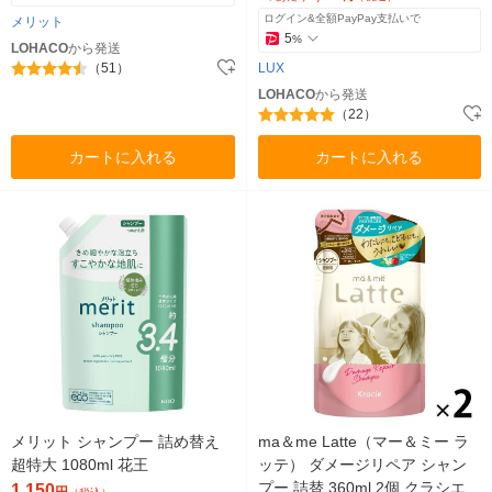
ログイン&全額PayPay支払いで
メリット
5
%
LOHACO
から発送
（51）
LUX
LOHACO
から発送
（22）
カートに入れる
カートに入れる
メリット シャンプー 詰め替え
ma＆me Latte（マー＆ミー ラ
超特大 1080ml 花王
ッテ） ダメージリペア シャン
プー 詰替 360ml 2個 クラシエ
1,150