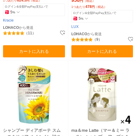
956
624.5
円
1つあたり
円
（税込）
（税込）
478
ログイン&全額PayPay支払いで
1つあたり
円
（税込）
5
%
ログイン&全額PayPay支払いで
5
%
Kracie
LUX
LOHACO
から発送
（11）
LOHACO
から発送
（9）
カートに入れる
カートに入れる
シャンプー ディアボーテ スム
ma＆me Latte（マー＆ミー ラ