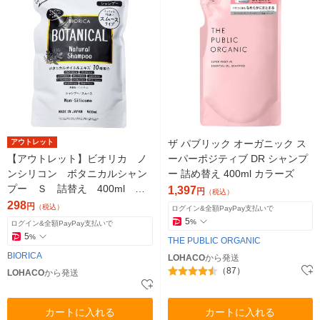
アウトレット
ザ パブリック オーガニック ス
【アウトレット】ビオリカ ノ
ーパーポジティブ DR シャンプ
ンシリコン ボタニカルシャン
ー 詰め替え 400ml カラーズ
プー Ｓ 詰替え 400ml ド
1,397
円
（税込）
ウシシャ
298
円
（税込）
ログイン&全額PayPay支払いで
5
%
ログイン&全額PayPay支払いで
5
%
THE PUBLIC ORGANIC
BIORICA
LOHACO
から発送
（87）
LOHACO
から発送
カートに入れる
カートに入れる