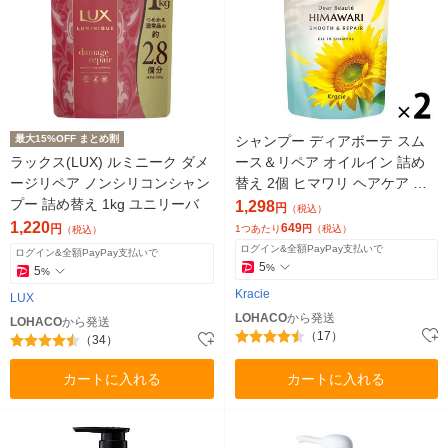
最大15%OFF まとめ割
シャンプー ディアボーテ スム
ラックス(LUX) ルミニーク ダメ
ース＆リペア オイルイン 詰め
ージリペア ノンシリコンシャン
替え 2個 ヒマワリ ヘアケア ノ
プー 詰め替え 1kg ユニリーバ
ンシリコン アミノ酸 うねり く
1,298
円
（税込）
せ毛 パサつき
1,220
649
円
1つあたり
円
（税込）
（税込）
ログイン&全額PayPay支払いで
ログイン&全額PayPay支払いで
5
%
5
%
Kracie
LUX
LOHACO
から発送
LOHACO
から発送
（17）
（34）
カートに入れる
カートに入れる