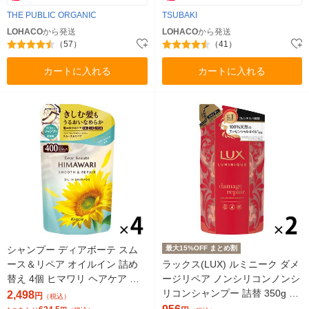
THE PUBLIC ORGANIC
TSUBAKI
LOHACO
から発送
LOHACO
から発送
（57）
（41）
カートに入れる
カートに入れる
シャンプー ディアボーテ スム
最大15%OFF まとめ割
ース＆リペア オイルイン 詰め
ラックス(LUX) ルミニーク ダメ
替え 4個 ヒマワリ ヘアケア ノ
ージリペア ノンシリコンノンシ
ンシリコン アミノ酸 うねり く
リコンシャンプー 詰替 350g 2
2,498
円
（税込）
せ毛 パサつき
個