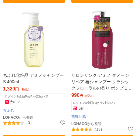
ちふれ化粧品 アミノシャンプー
サロンリンク アミノ ダメージ
S 400mL
リペア 椿シャンプー クラシッ
クフローラルの香り ポンプ 100
1,320
円
（税込）
0ml 大容量 熊野油脂
990
円
（税込）
ログイン&全額PayPay支払いで
5
%
ログイン&全額PayPay支払いで
5
%
ちふれ
熊野油脂
LOHACO
から発送
（3）
LOHACO
から発送
（13）