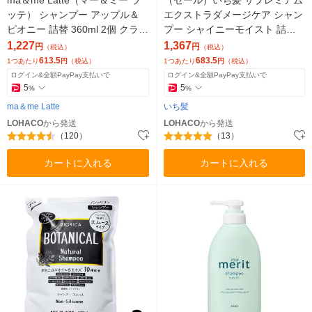
ッテ） シャンプー アップル＆
エクストラダメージケア シャン
ピオニー 詰替 360ml 2個 クラシ
プー シャイニーモイスト 詰替 3
エ
40ml 2個 クラシエ
1,227
1,367
円
円
（税込）
（税込）
613.5
683.5
1つあたり
円
（税込）
1つあたり
円
（税込）
ログイン&全額PayPay支払いで
ログイン&全額PayPay支払いで
5
5
%
%
ma＆me Latte
いち髪
LOHACO
から発送
LOHACO
から発送
（120）
（13）
カートに入れる
カートに入れる