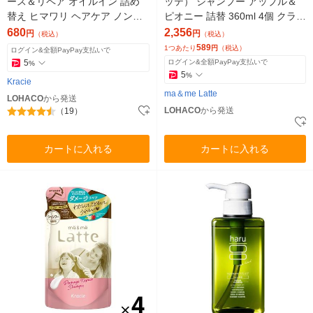
ース＆リペア オイルイン 詰め
ッテ） シャンプー アップル＆
替え ヒマワリ ヘアケア ノンシ
ピオニー 詰替 360ml 4個 クラシ
リコン アミノ酸 うねり くせ毛
エ
680
2,356
円
円
（税込）
（税込）
パサつき
589
1つあたり
円
（税込）
ログイン&全額PayPay支払いで
5
ログイン&全額PayPay支払いで
%
5
%
Kracie
ma＆me Latte
LOHACO
から発送
LOHACO
から発送
（19）
カートに入れる
カートに入れる