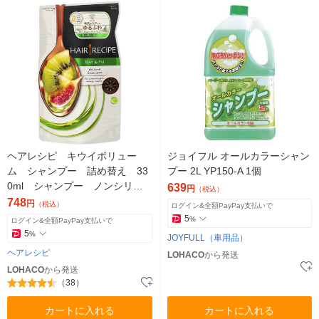
ヘアレシピ キウイボリュー
ジョイフル オールカラーシャン
ム シャンプー 詰め替え 33
プー 2L YP150-A 1個
0ml シャンプー ノンシリコ
639
円
（税込）
ン P＆G
748
円
（税込）
ログイン&全額PayPay支払いで
5
%
ログイン&全額PayPay支払いで
5
%
JOYFULL（車用品）
ヘアレシピ
LOHACO
から発送
LOHACO
から発送
（38）
カートに入れる
カートに入れる