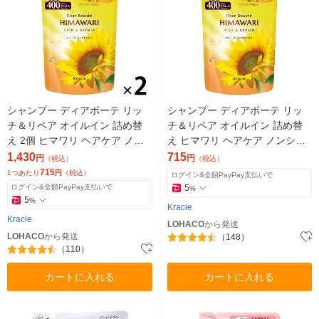
シャンプー ディアボーテ リッ
シャンプー ディアボーテ リッ
チ＆リペア オイルイン 詰め替
チ＆リペア オイルイン 詰め替
え 2個 ヒマワリ ヘアケア ノン
え ヒマワリ ヘアケア ノンシリ
シリコン アミノ酸 うねり くせ
コン アミノ酸 うねり くせ毛 パ
1,430
715
円
円
（税込）
（税込）
毛 パサつき
サつき
715
1つあたり
円
（税込）
ログイン&全額PayPay支払いで
ログイン&全額PayPay支払いで
5
%
5
%
Kracie
Kracie
LOHACO
から発送
LOHACO
から発送
（148）
（110）
カートに入れる
カートに入れる