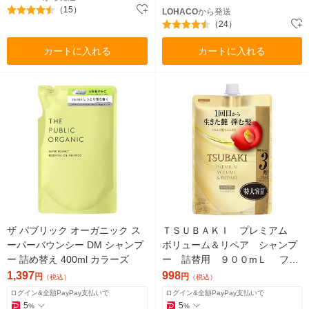
（15）
LOHACO
から発送
（24）
カートに入れる
カートに入れる
ザ パブリック オーガニック ス
ＴＳＵＢＡＫＩ プレミアム
ーパーバウンシー DM シャンプ
ボリューム＆リペア シャンプ
ー 詰め替え 400ml カラーズ
ー 詰替用 ９００mＬ ファ
イントゥデイ ダメージケア
1,397
998
円
円
（税込）
（税込）
ログイン&全額PayPay支払いで
ログイン&全額PayPay支払いで
5
5
%
%