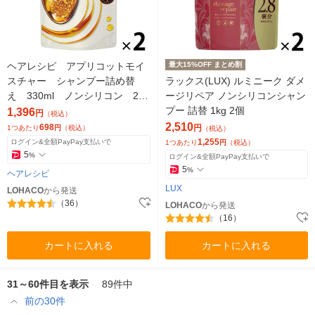
ヘアレシピ アプリコットモイ
最大15%OFF まとめ割
スチャー シャンプー詰め替
ラックス(LUX) ルミニーク ダメ
え 330ml ノンシリコン 2
ージリペア ノンシリコンシャン
個 P＆G
プー 詰替 1kg 2個
1,396
円
（税込）
2,510
698
円
1つあたり
円
（税込）
（税込）
1,255
ログイン&全額PayPay支払いで
1つあたり
円
（税込）
5
%
ログイン&全額PayPay支払いで
5
%
ヘアレシピ
LUX
LOHACO
から発送
（36）
LOHACO
から発送
（16）
カートに入れる
カートに入れる
31～60件目を表示
89件中
前の30件