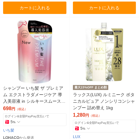
カートに入れる
カートに入れる
シャンプー いち髪 ザ プレミア
最大15%OFF まとめ割
ム エクストラダメージケア 導
ラックス(LUX) ルミニーク ボタ
入美容液 in シルキースムース
ニカルピュア ノンシリコンシャ
詰め替え 340ml ノンシリコン
ンプー 詰め替え 1kg
698
円
（税込）
アミノ酸
1,280
円
（税込）
ログイン&全額PayPay支払いで
5
%
ログイン&全額PayPay支払いで
5
%
いち髪
LUX
LOHACO
から発送