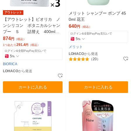
アウトレット
メリット シャンプー ポンプ 45
【アウトレット】ビオリカ ノ
0ml 花王
ンシリコン ボタニカルシャン
640
円
（税込）
プー Ｓ 詰替え 400ml 3
ログイン&全額PayPay支払いで
個 ドウシシャ
874
円
5
（税込）
%
291.4
1つあたり
円
（税込）
メリット
ログイン&全額PayPay支払いで
LOHACO
から発送
5
%
（20）
BIORICA
LOHACO
から発送
カートに入れる
カートに入れる