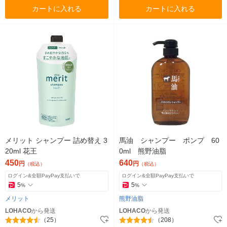
カートに入れる
カートに入れる
メリット シャンプー 詰め替え 3
馬油 シャンプー ポンプ 60
20ml 花王
0ml 熊野油脂
450
640
円
円
（税込）
（税込）
ログイン&全額PayPay支払いで
ログイン&全額PayPay支払いで
5
5
%
%
メリット
熊野油脂
LOHACO
から発送
LOHACO
から発送
（25）
（208）