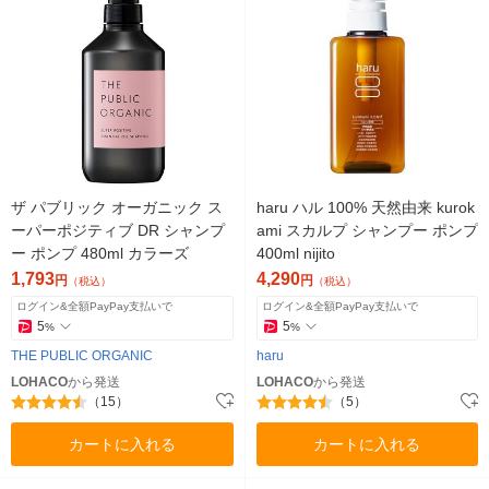
ザ パブリック オーガニック ス
haru ハル 100% 天然由来 kurok
ーパーポジティブ DR シャンプ
ami スカルプ シャンプー ポンプ
ー ポンプ 480ml カラーズ
400ml nijito
1,793
4,290
円
円
（税込）
（税込）
ログイン&全額PayPay支払いで
ログイン&全額PayPay支払いで
5
5
%
%
THE PUBLIC ORGANIC
haru
LOHACO
から発送
LOHACO
から発送
（15）
（5）
カートに入れる
カートに入れる