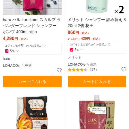
haru ハル kurokami スカルプ ラ
メリット シャンプー 詰め替え 3
ベンダーブレンド シャンプー
20ml 2個 花王
ポンプ 400ml nijito
860
円
（税込）
4,290
430
円
1つあたり
円
（税込）
（税込）
ログイン&全額PayPay支払いで
ログイン&全額PayPay支払いで
5
%
5
%
メリット
haru
LOHACO
から発送
LOHACO
から発送
（17）
カートに入れる
カートに入れる