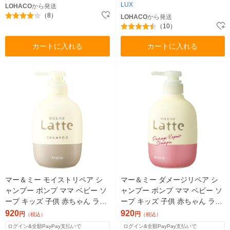
LUX
LOHACO
から発送
（8）
LOHACO
から発送
（10）
カートに入れる
カートに入れる
マー＆ミー モイストリペア シ
マー＆ミー ダメージリペア シ
ャンプー ポンプ ママ ベビー ソ
ャンプー ポンプ ママ ベビー ソ
ープ キッズ 子供 赤ちゃん ラッ
ープ キッズ 子供 赤ちゃん ラッ
テ ヘアケア ノンシリコン アミ
テ ヘアケア ノンシリコン アミ
920
920
円
円
（税込）
（税込）
ノ酸
ノ酸
ログイン&全額PayPay支払いで
ログイン&全額PayPay支払いで