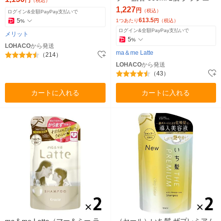
円
（税込）
1,227
円
（税込）
ログイン&全額PayPay支払いで
613.5
5
1つあたり
円
（税込）
%
ログイン&全額PayPay支払いで
メリット
5
%
LOHACO
から発送
ma＆me Latte
（214）
LOHACO
から発送
（43）
カートに入れる
カートに入れる
ma＆me Latte（マー＆ミー ラ
（セール）いち髪 ザプレミアム