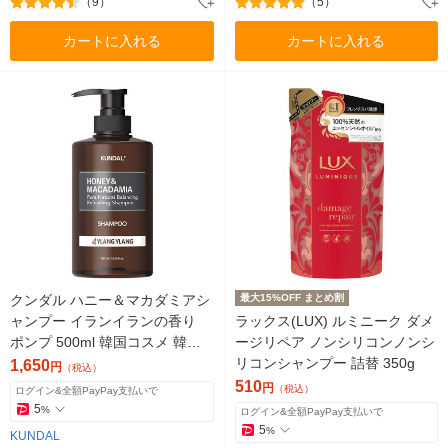
（9）
（5）
カートに入れる
カートに入れる
クンダル ハニー＆マカダミアシ
最大15%OFF まとめ割
ャンプー イランイランの香り
ラックス(LUX) ルミニーク ダメ
ポンプ 500ml 韓国コスメ 韓国
ージリペア ノンシリコンノンシ
シャンプー
リコンシャンプー 詰替 350g
1,650
円
（税込）
510
円
（税込）
ログイン&全額PayPay支払いで
5
%
ログイン&全額PayPay支払いで
5
%
KUNDAL