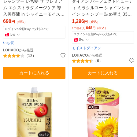
シャンプー いち髪 ザ プレミア
ダイアン パーフェクトビューテ
ム エクストラダメージケア 導
ィ ミラクルユー シャインシャ
入美容液 in シャイニーモイスト
イン シャンプー 詰め替え 330m
詰め替え 340ml ノンシリコン
l 2個 ストーリア
698
1,296
円
円
（税込）
（税込）
アミノ酸
648
1つあたり
円
（税込）
ログイン&全額PayPay支払いで
5
ログイン&全額PayPay支払いで
%
5
%
いち髪
モイストダイアン
LOHACO
から発送
LOHACO
から発送
（12）
（6）
カートに入れる
カートに入れる