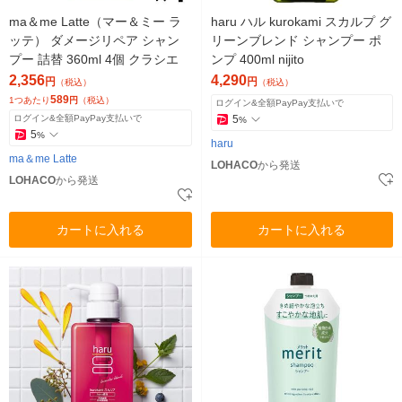
ma＆me Latte（マー＆ミー ラ
haru ハル kurokami スカルプ グ
ッテ） ダメージリペア シャン
リーンブレンド シャンプー ポ
プー 詰替 360ml 4個 クラシエ
ンプ 400ml nijito
2,356
4,290
円
円
（税込）
（税込）
589
1つあたり
円
（税込）
ログイン&全額PayPay支払いで
ログイン&全額PayPay支払いで
5
%
5
%
haru
ma＆me Latte
LOHACO
から発送
LOHACO
から発送
カートに入れる
カートに入れる