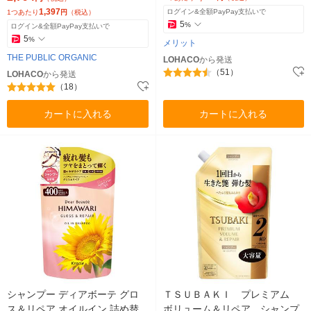
1,397
ログイン&全額PayPay支払いで
1つあたり
円
（税込）
5
%
ログイン&全額PayPay支払いで
5
%
メリット
THE PUBLIC ORGANIC
LOHACO
から発送
（51）
LOHACO
から発送
（18）
カートに入れる
カートに入れる
シャンプー ディアボーテ グロ
ＴＳＵＢＡＫＩ プレミアム
ス＆リペア オイルイン 詰め替
ボリューム＆リペア シャンプ