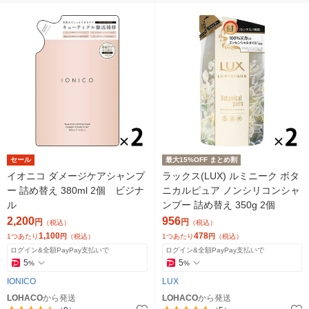
セール
最大15%OFF まとめ割
イオニコ ダメージケアシャンプ
ラックス(LUX) ルミニーク ボタ
ー 詰め替え 380ml 2個 ビジナ
ニカルピュア ノンシリコンシャ
ル
ンプー 詰め替え 350g 2個
2,200
956
円
円
（税込）
（税込）
1,100
478
1つあたり
円
（税込）
1つあたり
円
（税込）
ログイン&全額PayPay支払いで
ログイン&全額PayPay支払いで
5
5
%
%
IONICO
LUX
LOHACO
から発送
LOHACO
から発送