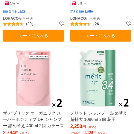
5
5
%
%
ma＆me Latte
ma＆me Latte
LOHACO
から発送
LOHACO
から発送
（80）
（26）
カートに入れる
カートに入れる
ザ パブリック オーガニック ス
メリット シャンプー 詰め替え
ーパーポジティブ DR シャンプ
超特大 1080ml 2個 花王
ー 詰め替え 400ml 2個 カラーズ
2,250
円
（税込）
2,794
1,125
円
1つあたり
円
（税込）
（税込）