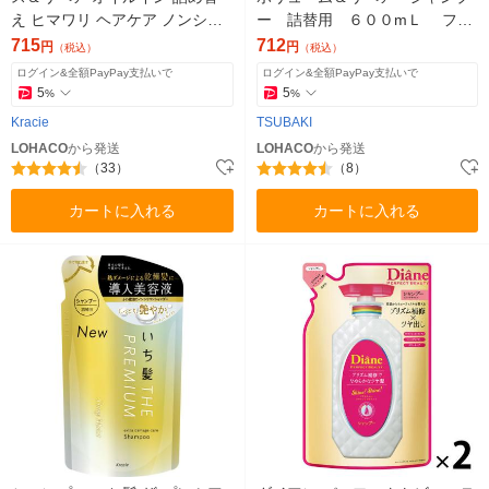
え ヒマワリ ヘアケア ノンシリ
ー 詰替用 ６００mＬ ファ
コン アミノ酸 うねり くせ毛 パ
イントゥデイ ダメージケア
715
712
円
円
（税込）
（税込）
サつき
ログイン&全額PayPay支払いで
ログイン&全額PayPay支払いで
5
5
%
%
Kracie
TSUBAKI
LOHACO
から発送
LOHACO
から発送
（33）
（8）
カートに入れる
カートに入れる