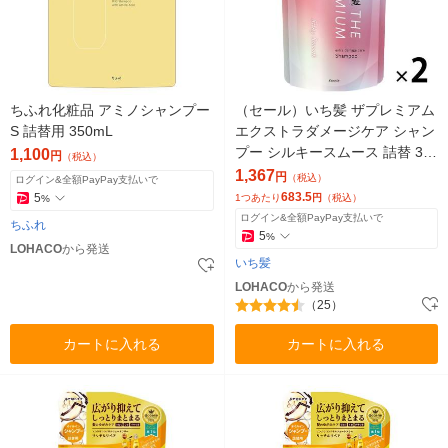
ちふれ化粧品 アミノシャンプー
（セール）いち髪 ザプレミアム
S 詰替用 350mL
エクストラダメージケア シャン
プー シルキースムース 詰替 34
1,100
円
（税込）
0ml 2個 クラシエ
1,367
円
（税込）
ログイン&全額PayPay支払いで
683.5
5
1つあたり
円
（税込）
%
ログイン&全額PayPay支払いで
ちふれ
5
%
LOHACO
から発送
いち髪
LOHACO
から発送
（25）
カートに入れる
カートに入れる