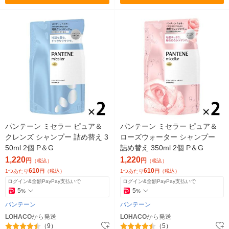
パンテーン ミセラー ピュア＆
パンテーン ミセラー ピュア＆
クレンズ シャンプー 詰め替え 3
ローズウォーター シャンプー
50ml 2個 P＆G
詰め替え 350ml 2個 P＆G
1,220
1,220
円
円
（税込）
（税込）
610
610
1つあたり
円
（税込）
1つあたり
円
（税込）
ログイン&全額PayPay支払いで
ログイン&全額PayPay支払いで
5
5
%
%
パンテーン
パンテーン
LOHACO
から発送
LOHACO
から発送
（9）
（5）