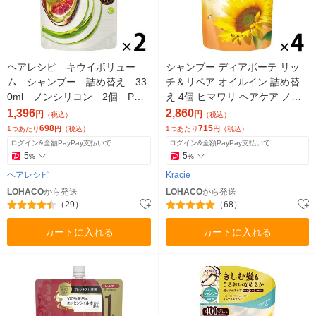
ヘアレシピ キウイボリュー
シャンプー ディアボーテ リッ
ム シャンプー 詰め替え 33
チ＆リペア オイルイン 詰め替
0ml ノンシリコン 2個 P＆
え 4個 ヒマワリ ヘアケア ノン
G
シリコン アミノ酸 うねり くせ
1,396
2,860
円
円
（税込）
（税込）
毛 パサつき
698
715
1つあたり
円
（税込）
1つあたり
円
（税込）
ログイン&全額PayPay支払いで
ログイン&全額PayPay支払いで
5
5
%
%
ヘアレシピ
Kracie
LOHACO
から発送
LOHACO
から発送
（29）
（68）
カートに入れる
カートに入れる