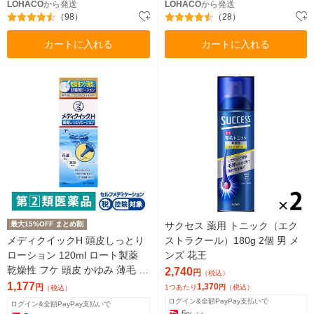
LOHACO
から発送
LOHACO
から発送
（98）
（28）
カートに入れる
カートに入れる
最大15%OFF まとめ割
サクセス 薬用 トニック（エク
メディクイックH 頭皮しっとり
ストラクール）180g 2個 男 メ
ローション 120ml ロート製薬
ンズ 花王
乾燥性 フケ 頭皮 かゆみ 薄毛 脱
2,740
円
（税込）
毛予防 育毛 養毛 医薬部外品
1,177
1,370
円
1つあたり
円
（税込）
（税込）
ログイン&全額PayPay支払いで
ログイン&全額PayPay支払いで