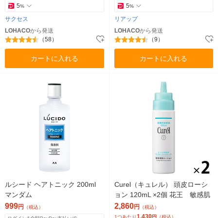
5
5
%
%
サクセス
リアップ
LOHACO
から発送
LOHACO
から発送
（58）
（9）
カートに入れる
カートに入れる
ルシード ヘアトニック 200ml
Curel（キュレル） 頭皮ローシ
マンダム
ョン 120mL ×2個 花王 敏感肌
999
2,860
円
円
（税込）
（税込）
1,430
1つあたり
円
（税込）