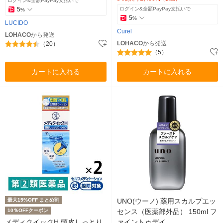
ログイン&全額PayPay支払いで
5
ログイン&全額PayPay支払いで
%
5
%
LUCIDO
Curel
LOHACO
から発送
LOHACO
から発送
（20）
（5）
カートに入れる
カートに入れる
最大15%OFF まとめ割
UNO(ウーノ) 薬用スカルプエッ
10％OFFクーポン
センス（医薬部外品） 150ml フ
メディクイックH 頭皮しっとり
ァイントゥデイ