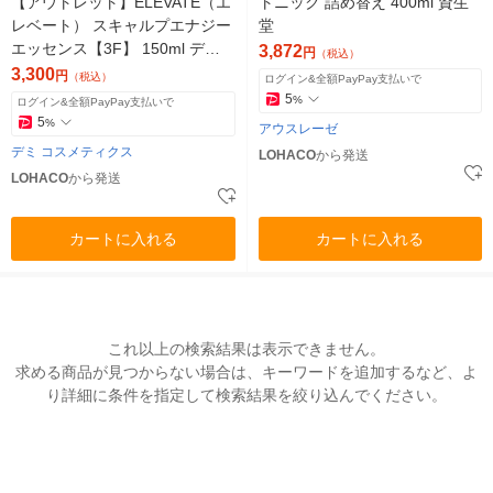
【アウトレット】ELEVATE（エ
トニック 詰め替え 400ml 資生
レベート） スキャルプエナジー
堂
エッセンス【3F】 150ml デミ
3,872
円
（税込）
コスメティクス
3,300
円
（税込）
ログイン&全額PayPay支払いで
5
%
ログイン&全額PayPay支払いで
5
%
アウスレーゼ
デミ コスメティクス
LOHACO
から発送
LOHACO
から発送
カートに入れる
カートに入れる
これ以上の検索結果は表示できません。
求める商品が見つからない場合は、キーワードを追加するなど、よ
り詳細に条件を指定して検索結果を絞り込んでください。