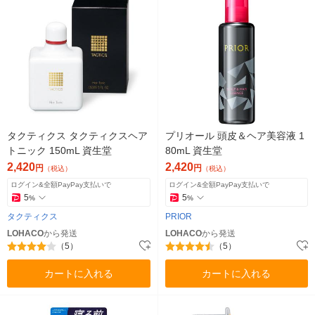
タクティクス タクティクスヘア
プリオール 頭皮＆ヘア美容液 1
トニック 150mL 資生堂
80mL 資生堂
2,420
2,420
円
円
（税込）
（税込）
ログイン&全額PayPay支払いで
ログイン&全額PayPay支払いで
5
5
%
%
タクティクス
PRIOR
LOHACO
から発送
LOHACO
から発送
（5）
（5）
カートに入れる
カートに入れる