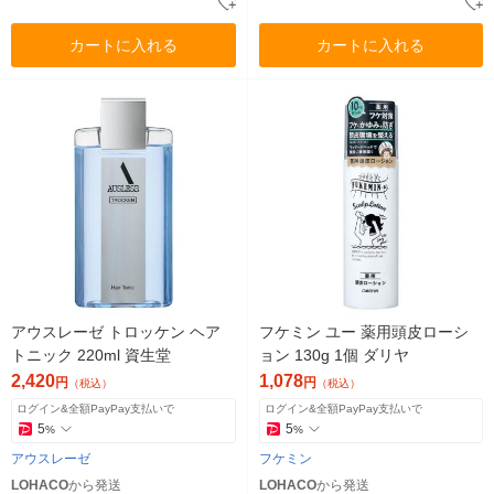
カートに入れる
カートに入れる
アウスレーゼ トロッケン ヘア
フケミン ユー 薬用頭皮ローシ
トニック 220ml 資生堂
ョン 130g 1個 ダリヤ
2,420
1,078
円
円
（税込）
（税込）
ログイン&全額PayPay支払いで
ログイン&全額PayPay支払いで
5
5
%
%
アウスレーゼ
フケミン
LOHACO
から発送
LOHACO
から発送