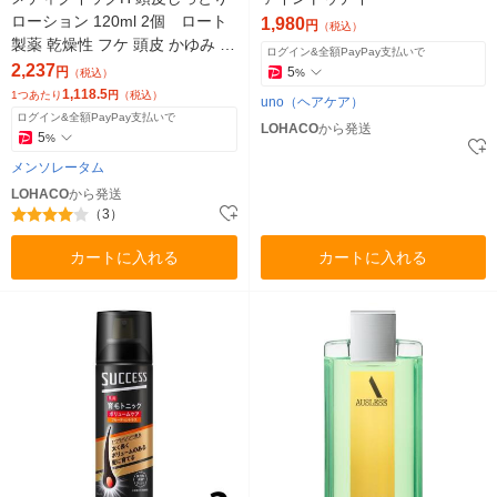
ローション 120ml 2個 ロート
1,980
円
（税込）
製薬 乾燥性 フケ 頭皮 かゆみ 薄
ログイン&全額PayPay支払いで
毛 脱毛予防 育毛 養毛 医薬部外
2,237
円
5
（税込）
%
品
1,118.5
1つあたり
円
（税込）
uno（ヘアケア）
ログイン&全額PayPay支払いで
LOHACO
から発送
5
%
メンソレータム
LOHACO
から発送
（3）
カートに入れる
カートに入れる