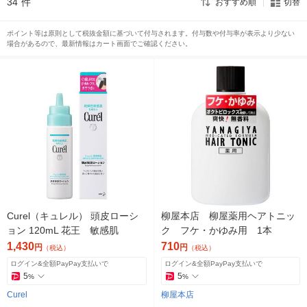
34
件
おすすめ順
切替
ポイント等は原則として税抜金額に基づいて付与されます。付与数や付与率が表示より少ない
場合があるので、最新情報はカート画面でご確認ください。
Curel（キュレル） 頭皮ローシ
柳屋本店 柳屋薬用ヘアトニッ
ョン 120mL 花王 敏感肌
ク フケ・かゆみ用 1本
1,430
710
円
円
（税込）
（税込）
ログイン&全額PayPay支払いで
ログイン&全額PayPay支払いで
5
5
%
%
Curel
柳屋本店