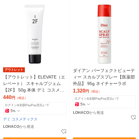
アウトレット
ダイアン パーフェクトビューテ
【アウトレット】ELEVATE（エ
ィー スカルプスプレー【医薬部
レベート） スキャルプジェム
外品】 95g ネイチャーラボ
【2F】 50g 本体 デミ コスメテ
1,320
円
（税込）
ィクス
440
円
（税込）
ログイン&全額PayPay支払いで
5
%
ログイン&全額PayPay支払いで
5
%
LOHACO
から発送
デミ コスメティクス
LOHACO
から発送