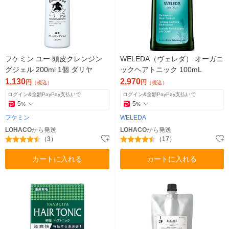
フケミン ユー 頭皮クレンジン
WELEDA（ヴェレダ） オーガニ
グジェル 200ml 1個 ダリヤ
ックヘアトニック 100mL
1,130
2,970
円
円
（税込）
（税込）
ログイン&全額PayPay支払いで
ログイン&全額PayPay支払いで
5
5
%
%
フケミン
WELEDA
LOHACO
から発送
LOHACO
から発送
（3）
（17）
カートに入れる
カートに入れる