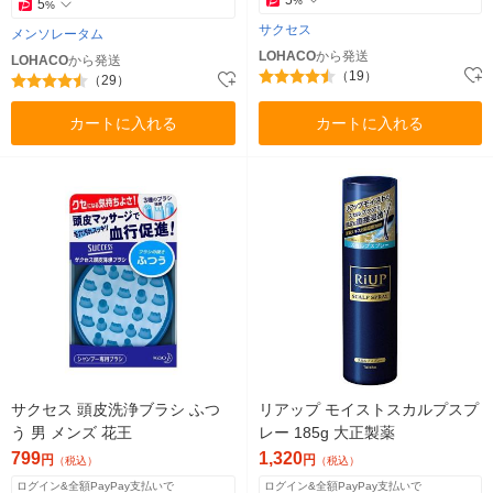
5
%
5
%
サクセス
メンソレータム
LOHACO
から発送
LOHACO
から発送
（19）
（29）
カートに入れる
カートに入れる
サクセス 頭皮洗浄ブラシ ふつ
リアップ モイストスカルプスプ
う 男 メンズ 花王
レー 185g 大正製薬
799
1,320
円
円
（税込）
（税込）
ログイン&全額PayPay支払いで
ログイン&全額PayPay支払いで