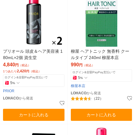
プリオール 頭皮＆ヘア美容液 1
柳屋 ヘアトニック 無香料 クー
80mL×2個 資生堂
ルタイプ 240ml 柳屋本店
4,840
990
円
円
（税込）
（税込）
2,420
1つあたり
円
（税込）
ログイン&全額PayPay支払いで
ログイン&全額PayPay支払いで
5
%
5
%
柳屋本店
PRIOR
LOHACO
から発送
LOHACO
から発送
（22）
カートに入れる
カートに入れる