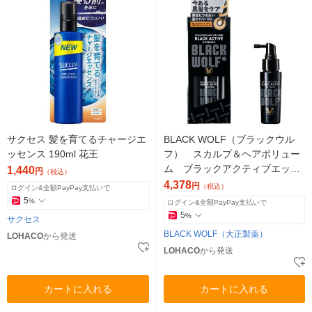
サクセス 髪を育てるチャージエ
BLACK WOLF（ブラックウル
ッセンス 190ml 花王
フ） スカルプ＆ヘアボリュー
ム ブラックアクティブエッセ
1,440
円
（税込）
ンス 50ml 大正製薬
4,378
円
（税込）
ログイン&全額PayPay支払いで
5
%
ログイン&全額PayPay支払いで
5
%
サクセス
BLACK WOLF（大正製薬）
LOHACO
から発送
LOHACO
から発送
カートに入れる
カートに入れる