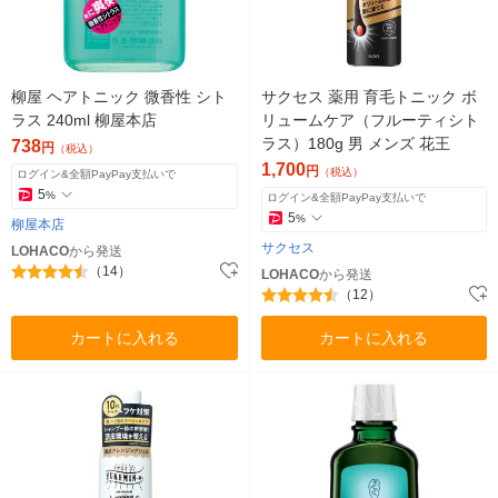
柳屋 ヘアトニック 微香性 シト
サクセス 薬用 育毛トニック ボ
ラス 240ml 柳屋本店
リュームケア（フルーティシト
ラス）180g 男 メンズ 花王
738
円
（税込）
1,700
円
（税込）
ログイン&全額PayPay支払いで
5
%
ログイン&全額PayPay支払いで
5
%
柳屋本店
サクセス
LOHACO
から発送
（14）
LOHACO
から発送
（12）
カートに入れる
カートに入れる