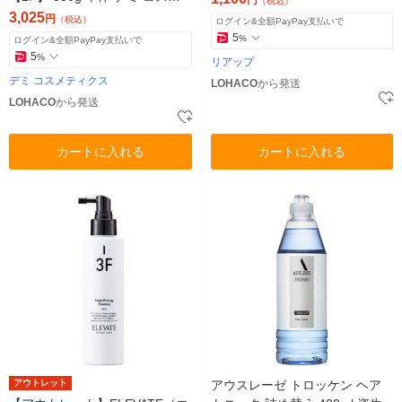
円
（税込）
ティクス
3,025
円
（税込）
ログイン&全額PayPay支払いで
5
%
ログイン&全額PayPay支払いで
5
%
リアップ
デミ コスメティクス
LOHACO
から発送
LOHACO
から発送
カートに入れる
カートに入れる
アウトレット
アウスレーゼ トロッケン ヘア