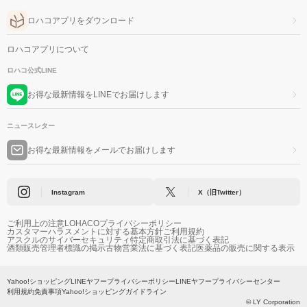
ロハコアプリをダウンロード
ロハコアプリについて
ロハコ公式LINE
お得な最新情報をLINEでお届けします
ニュースレター
お得な最新情報をメールでお届けします
Instagram
X（旧Twitter）
ご利用上の注意
LOHACOプライバシーポリシー
カスタマーハラスメントに対する基本方針
ご利用規約
アスクルのサイバーセキュリティ
特定商取引法に基づく表記
酒類販売管理者標識の掲示
古物営業法に基づく表記
医薬品の販売に関する表示
Yahoo!ショッピング
LINEヤフープライバシーポリシー
LINEヤフープライバシーセンター
利用規約
免責事項
Yahoo!ショッピングガイドライン
© LY Corporation