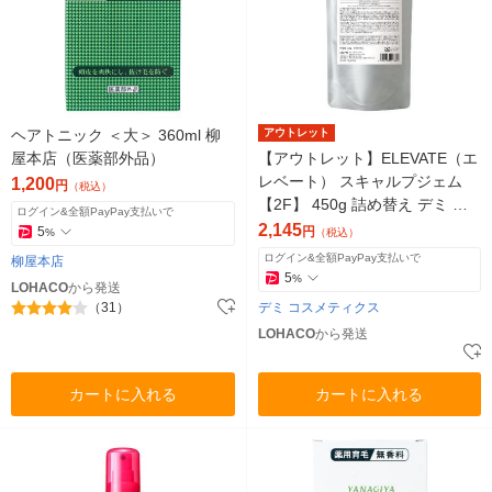
ヘアトニック ＜大＞ 360ml 柳
アウトレット
屋本店（医薬部外品）
【アウトレット】ELEVATE（エ
レベート） スキャルプジェム
1,200
円
（税込）
【2F】 450g 詰め替え デミ コ
ログイン&全額PayPay支払いで
スメティクス
2,145
5
円
%
（税込）
ログイン&全額PayPay支払いで
柳屋本店
5
%
LOHACO
から発送
（31）
デミ コスメティクス
LOHACO
から発送
カートに入れる
カートに入れる