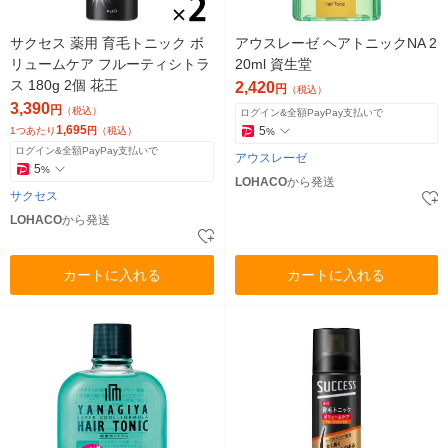
サクセス 薬用 育毛トニック ボ
アウスレーゼ ヘアトニックNA 2
リュームケア フルーティシトラ
20ml 資生堂
ス 180g 2個 花王
2,420
円
（税込）
3,390
円
（税込）
ログイン&全額PayPay支払いで
1,695
5
1つあたり
円
（税込）
%
ログイン&全額PayPay支払いで
アウスレーゼ
5
%
LOHACO
から発送
サクセス
LOHACO
から発送
カートに入れる
カートに入れる