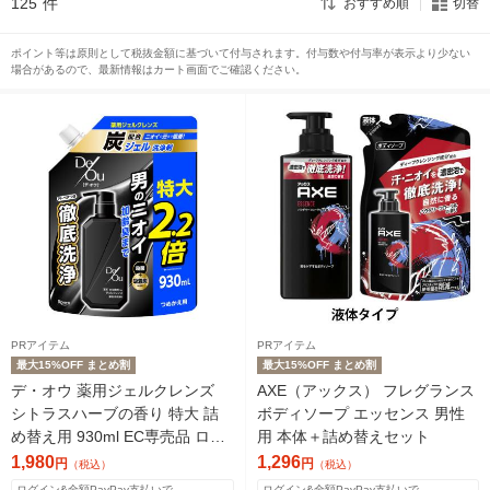
125
件
おすすめ順
切替
ポイント等は原則として税抜金額に基づいて付与されます。付与数や付与率が表示より少ない
場合があるので、最新情報はカート画面でご確認ください。
PRアイテム
PRアイテム
最大15%OFF まとめ割
最大15%OFF まとめ割
デ・オウ 薬用ジェルクレンズ
AXE（アックス） フレグランス
シトラスハーブの香り 特大 詰
ボディソープ エッセンス 男性
め替え用 930ml EC専売品 ロー
用 本体＋詰め替えセット
ト製薬
1,980
1,296
円
円
（税込）
（税込）
ログイン&全額PayPay支払いで
ログイン&全額PayPay支払いで