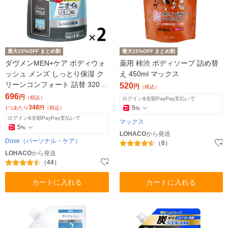
最大15%OFF まとめ割
最大15%OFF まとめ割
ダヴメンMEN+ケア ボディウォ
薬用 柿渋 ボディソープ 詰め替
ッシュ メンズ しっとり保湿 ク
え 450ml マックス
リーンコンフォート 詰替 320g
520
円
（税込）
2個
696
円
（税込）
ログイン&全額PayPay支払いで
348
5
1つあたり
円
（税込）
%
ログイン&全額PayPay支払いで
マックス
5
%
LOHACO
から発送
Dove（パーソナル・ケア）
（8）
LOHACO
から発送
（44）
カートに入れる
カートに入れる