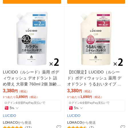
LUCIDO（ルシード）薬用 ボデ
【EC限定】LUCIDO（ルシー
ィウォッシュ デオドラント 詰
ド）ボディウォッシュ 薬用 デ
め替え 大容量 760ml 2個 加齢臭
オドラント うるおいタイプ 詰
対策 男性用 ボディソープ マン
め替え 特大 メンズ 760ml 2個
3,380
3,380
円
円
（税込）
（税込）
ダム
マンダム
1,690
1,690
1つあたり
円
（税込）
1つあたり
円
（税込）
ログイン&全額PayPay支払いで
ログイン&全額PayPay支払いで
5
5
%
%
LUCIDO
LUCIDO
LOHACO
から発送
LOHACO
から発送
（12）
（7）