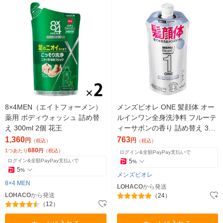
8×4MEN（エイトフォーメン）
メンズビオレ ONE 髪顔体 オー
薬用 ボディウォッシュ 詰め替
ルインワン全身洗浄料 フルーテ
え 300ml 2個 花王
ィーサボンの香り 詰め替え 340
ml 1個 全身のケアこれ１本！
1,360
763
円
円
（税込）
（税込）
680
1つあたり
円
（税込）
ログイン&全額PayPay支払いで
ログイン&全額PayPay支払いで
5
%
5
%
メンズビオレ
8×4 MEN
LOHACO
から発送
LOHACO
から発送
（24）
（12）