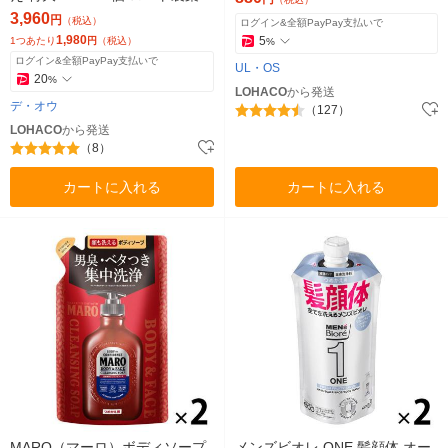
3,960
円
（税込）
ログイン&全額PayPay支払いで
1,980
5
1つあたり
円
（税込）
%
ログイン&全額PayPay支払いで
UL・OS
20
%
LOHACO
から発送
デ・オウ
（127）
LOHACO
から発送
（8）
カートに入れる
カートに入れる
MARO（マーロ）ボディソープ
メンズビオレ ONE 髪顔体 オー