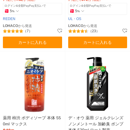
ログイン&全額PayPay支払いで
ログイン&全額PayPay支払いで
5
5
%
%
REDEN
UL・OS
LOHACO
から発送
LOHACO
から発送
（7）
（23）
カートに入れる
カートに入れる
薬用 柿渋 ボディソープ 本体 55
デ・オウ 薬用 ジェルクレンズ
0ml マックス
ノンメントール 加齢臭 ポンプ
本体 520ml ロート製薬