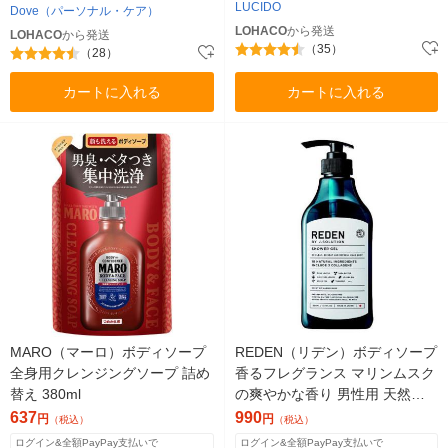
LUCIDO
Dove（パーソナル・ケア）
LOHACO
から発送
LOHACO
から発送
（35）
（28）
カートに入れる
カートに入れる
MARO（マーロ）ボディソープ
REDEN（リデン）ボディソープ
全身用クレンジングソープ 詰め
香るフレグランス マリンムスク
替え 380ml
の爽やかな香り 男性用 天然由
来成分 500ml
637
990
円
円
（税込）
（税込）
ログイン&全額PayPay支払いで
ログイン&全額PayPay支払いで