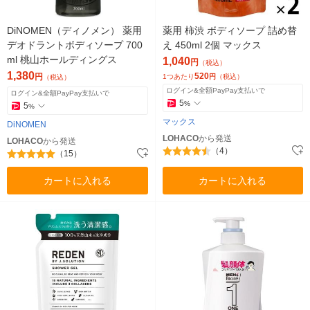
DiNOMEN（ディノメン） 薬用
薬用 柿渋 ボディソープ 詰め替
デオドラントボディソープ 700
え 450ml 2個 マックス
ml 桃山ホールディングス
1,040
円
（税込）
1,380
520
円
1つあたり
円
（税込）
（税込）
ログイン&全額PayPay支払いで
ログイン&全額PayPay支払いで
5
%
5
%
マックス
DiNOMEN
LOHACO
から発送
LOHACO
から発送
（4）
（15）
カートに入れる
カートに入れる