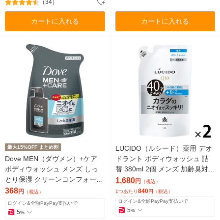
（34）
カートに入れる
カートに入れる
最大15%OFF まとめ割
LUCIDO（ルシード）薬用 デオ
Dove MEN（ダヴメン）+ケア
ドラント ボディウォッシュ 詰
ボディウォッシュ メンズ しっ
替 380ml 2個 メンズ 加齢臭対策
とり保湿 クリーンコンフォート
ボディソープ マンダム
1,680
円
（税込）
詰替 320g
368
840
円
1つあたり
円
（税込）
（税込）
ログイン&全額PayPay支払いで
ログイン&全額PayPay支払いで
5
%
5
%