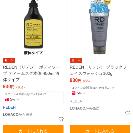
セール
セール
REDEN（リデン） ボディソー
REDEN（リデン） ブラックフ
プ ティームスク本体 450ml 液
ェイスウォッシュ100g
体タイプ
930
円
（税込）
930
円
（税込）
ログイン&全額PayPay支払いで
5
%
ログイン&全額PayPay支払いで
5
%
REDEN
REDEN
LOHACO
から発送
LOHACO
から発送
カートに入れる
カートに入れる