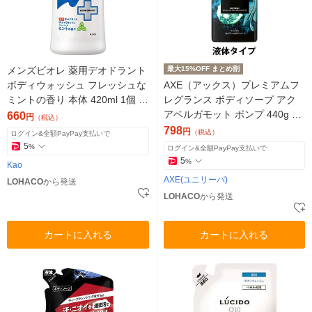
メンズビオレ 薬用デオドラント
最大15%OFF まとめ割
ボディウォッシュ フレッシュな
AXE（アックス）プレミアムフ
ミントの香り 本体 420ml 1個 花
レグランス ボディソープ アク
王
アベルガモット ポンプ 440g ユ
660
円
（税込）
ニリーバ 液体タイプ
798
円
（税込）
ログイン&全額PayPay支払いで
5
%
ログイン&全額PayPay支払いで
5
%
Kao
AXE(ユニリーバ)
LOHACO
から発送
LOHACO
から発送
カートに入れる
カートに入れる