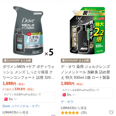
最大15%OFF まとめ割
最大15%OFF まとめ割
ダヴメンMEN +ケア ボディウォ
デ・オウ 薬用 ジェルクレンズ
ッシュ メンズ しっとり保湿 ク
ノンメントール 加齢臭 詰め替
リーンコンフォート 詰替 320g
え 特大 930ml 1個 ロート製薬
5個
1,698
1,980
円
円
（税込）
（税込）
339.6
1つあたり
円
（税込）
ログイン&全額PayPay支払いで
ログイン&全額PayPay支払いで
5
%
5
%
デ・オウ
Dove（パーソナル・ケア）
LOHACO
から発送
LOHACO
から発送
（20）