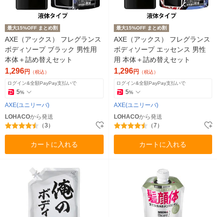
最大15%OFF まとめ割
最大15%OFF まとめ割
AXE（アックス） フレグランス
AXE（アックス） フレグランス
ボディソープ ブラック 男性用
ボディソープ エッセンス 男性
本体＋詰め替えセット
用 本体＋詰め替えセット
1,296
1,296
円
円
（税込）
（税込）
ログイン&全額PayPay支払いで
ログイン&全額PayPay支払いで
5
5
%
%
AXE(ユニリーバ)
AXE(ユニリーバ)
LOHACO
から発送
LOHACO
から発送
（3）
（7）
カートに入れる
カートに入れる