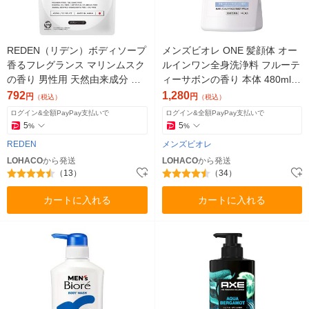
REDEN（リデン）ボディソープ
メンズビオレ ONE 髪顔体 オー
香るフレグランス マリンムスク
ルインワン全身洗浄料 フルーテ
の香り 男性用 天然由来成分 詰
ィーサボンの香り 本体 480ml 1
め替え 400ml 1個
本 全身のケアこれ１本！
792
1,280
円
円
（税込）
（税込）
ログイン&全額PayPay支払いで
ログイン&全額PayPay支払いで
5
5
%
%
REDEN
メンズビオレ
LOHACO
から発送
LOHACO
から発送
（13）
（34）
カートに入れる
カートに入れる