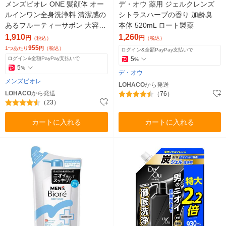
メンズビオレ ONE 髪顔体 オー
デ・オウ 薬用 ジェルクレンズ
ルインワン全身洗浄料 清潔感の
シトラスハーブの香り 加齢臭
あるフルーティーサボン 大容量
本体 520mL ロート製薬
750ml 詰め替え ボディソープ 2
1,910
1,260
円
円
（税込）
（税込）
個
955
1つあたり
円
（税込）
ログイン&全額PayPay支払いで
ログイン&全額PayPay支払いで
5
%
5
%
デ・オウ
メンズビオレ
LOHACO
から発送
LOHACO
から発送
（76）
（23）
カートに入れる
カートに入れる