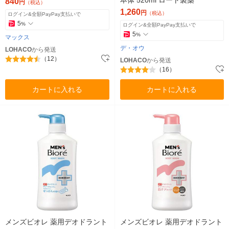
840
円
（税込）
1,260
円
（税込）
ログイン&全額PayPay支払いで
5
%
ログイン&全額PayPay支払いで
5
%
マックス
デ・オウ
LOHACO
から発送
（12）
LOHACO
から発送
（16）
カートに入れる
カートに入れる
メンズビオレ 薬用デオドラント
メンズビオレ 薬用デオドラント