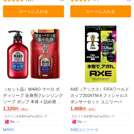
カートに入れる
カートに入れる
（セット品）MARO マーロ ボ
AXE（アックス）FIFAワールド
ディソープ 全身用クレンジング
カップ2026TMオフィシャルス
ソープ ポンプ 本体 + 詰め替え
ポンサーセット ユニリーバ
メンズ
1,320
1,408
円
円
（税込）
（税込）
ログイン&全額PayPay支払いで
ログイン&全額PayPay支払いで
5
5
%
%
MARO
AXE(ユニリーバ)