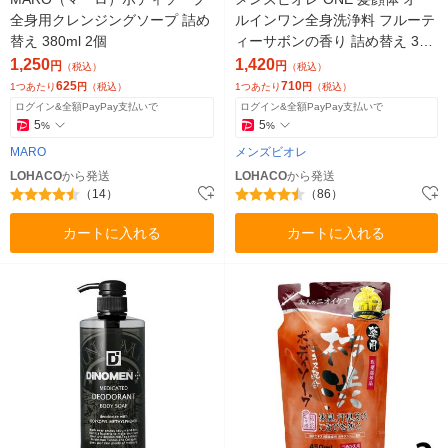
全身用クレンジングソープ 詰め
ルインワン全身洗浄料 フルーテ
替え 380ml 2個
ィーサボンの香り 詰め替え 340
ml 2個 全身のケアこれ１本！
1,250
1,420
円
円
（税込）
（税込）
625
710
1つあたり
円
（税込）
1つあたり
円
（税込）
ログイン&全額PayPay支払いで
ログイン&全額PayPay支払いで
5
5
%
%
MARO
メンズビオレ
LOHACO
から発送
LOHACO
から発送
（14）
（86）
カートに入れる
カートに入れる