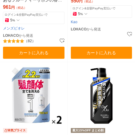
あるフルーティーサボンの香り
花王
550
円
（税込）
大容量 750ml ボディソープ 詰
961
円
（税込）
ログイン&全額PayPay支払いで
め替え 1個
5
%
ログイン&全額PayPay支払いで
5
%
Kao
メンズビオレ
LOHACO
から発送
LOHACO
から発送
（82）
カートに入れる
カートに入れる
本気プライス
最大15%OFF まとめ割