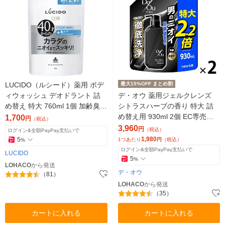
LUCIDO（ルシード）薬用 ボデ
最大15%OFF まとめ割
ィウォッシュ デオドラント 詰
デ・オウ 薬用ジェルクレンズ
め替え 特大 760ml 1個 加齢臭対
シトラスハーブの香り 特大 詰
策 メンズ 男性用 ボディソープ
め替え用 930ml 2個 EC専売品
1,700
円
（税込）
ロート製薬
3,960
円
（税込）
ログイン&全額PayPay支払いで
1,980
5
1つあたり
円
（税込）
%
ログイン&全額PayPay支払いで
LUCIDO
5
%
LOHACO
から発送
デ・オウ
（81）
LOHACO
から発送
（35）
カートに入れる
カートに入れる