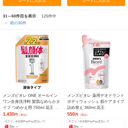
カートに入れる
カートに入れる
31～60件目を表示
125件中
前の30件
メンズビオレ ONE オールイン
メンズビオレ 薬用デオドラント
ワン全身洗浄料 髪肌なめらかタ
ボディウォッシュ 肌ケアタイプ
イプ つめかえ用 750ml 花王 液
詰め替え 360ml 花王
体タイプ
1,430
550
円
円
（税込）
（税込）
ログイン&全額PayPay支払いで
ログイン&全額PayPay支払いで
5
5
%
%