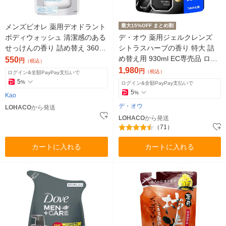
メンズビオレ 薬用デオドラント
最大15%OFF まとめ割
ボディウォッシュ 清潔感のある
デ・オウ 薬用ジェルクレンズ
せっけんの香り 詰め替え 360ml
シトラスハーブの香り 特大 詰
1個 花王
め替え用 930ml EC専売品 ロー
550
円
（税込）
ト製薬
1,980
円
（税込）
ログイン&全額PayPay支払いで
5
%
ログイン&全額PayPay支払いで
5
%
Kao
デ・オウ
LOHACO
から発送
LOHACO
から発送
（71）
カートに入れる
カートに入れる