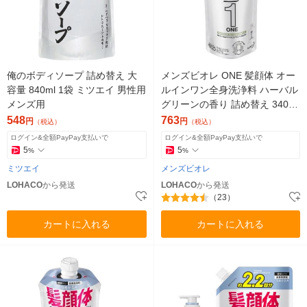
俺のボディソープ 詰め替え 大
メンズビオレ ONE 髪顔体 オー
容量 840ml 1袋 ミツエイ 男性用
ルインワン全身洗浄料 ハーバル
メンズ用
グリーンの香り 詰め替え 340ml
1個 全身のケアこれ１本！
548
763
円
円
（税込）
（税込）
ログイン&全額PayPay支払いで
ログイン&全額PayPay支払いで
5
5
%
%
ミツエイ
メンズビオレ
LOHACO
から発送
LOHACO
から発送
（23）
カートに入れる
カートに入れる