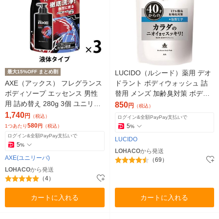
最大15%OFF まとめ割
LUCIDO（ルシード）薬用 デオ
AXE（アックス） フレグランス
ドラント ボディウォッシュ 詰
ボディソープ エッセンス 男性
替用 メンズ 加齢臭対策 ボディ
用 詰め替え 280g 3個 ユニリー
ソープ 380ml マンダム（医薬部
850
円
（税込）
バ 【液体タイプ】
外品）
1,740
円
（税込）
ログイン&全額PayPay支払いで
580
5
1つあたり
円
（税込）
%
ログイン&全額PayPay支払いで
LUCIDO
5
%
LOHACO
から発送
AXE(ユニリーバ)
（69）
LOHACO
から発送
（4）
カートに入れる
カートに入れる