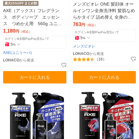
最大15%OFF まとめ割
メンズビオレ ONE 髪顔体 オー
AXE（アックス）フレグラン
ルインワン全身洗浄料 髪肌なめ
ス ボディソープ エッセン
らかタイプ 詰め替え 全身のケ
ス つめかえ用 560g ユニリ
アこれ１本！
763
円
（税込）
ーバ 液体タイプ
1,180
円
（税込）
ログイン&全額PayPay支払いで
5
%
ログイン&全額PayPay支払いで
5
%
メンズビオレ
AXE(ユニリーバ)
LOHACO
から発送
（16）
LOHACO
から発送
カートに入れる
カートに入れる