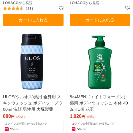
LOHACO
から発送
LOHACO
から発送
（11）
カートに入れる
カートに入れる
ULOS(ウルオス)薬用 全身用 ス
8×4MEN（エイトフォーメン）
キンウォッシュ ボディソープ 3
薬用 ボディウォッシュ 本体 40
00ml 洗顔 男性用 大塚製薬
0ml 1個 花王
880
1,020
円
円
（税込）
（税込）
ログイン&全額PayPay支払いで
ログイン&全額PayPay支払いで
5
5
%
%