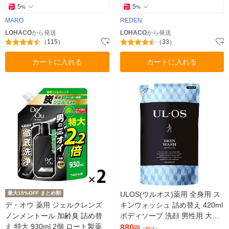
5
5
%
%
MARO
REDEN
LOHACO
から発送
LOHACO
から発送
（115）
（33）
カートに入れる
カートに入れる
最大15%OFF まとめ割
ULOS(ウルオス)薬用 全身用 ス
デ・オウ 薬用 ジェルクレンズ
キンウォッシュ 詰め替え 420ml
ノンメントール 加齢臭 詰め替
ボディソープ 洗顔 男性用 大塚
え 特大 930ml 2個 ロート製薬
製薬
880
円
（税込）