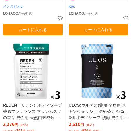
メンズビオレ
Kao
LOHACO
から発送
LOHACO
から発送
カートに入れる
カートに入れる
REDEN（リデン）ボディソープ
ULOS(ウルオス)薬用 全身用 ス
香るフレグランス マリンムスク
キンウォッシュ 詰め替え 420ml
の香り 男性用 天然由来成分 詰
3個 ボディソープ 洗顔 男性用
め替え 400ml 3個
大塚製薬
2,376
2,610
円
円
（税込）
（税込）
792
870
1つあたり
円
（税込）
1つあたり
円
（税込）