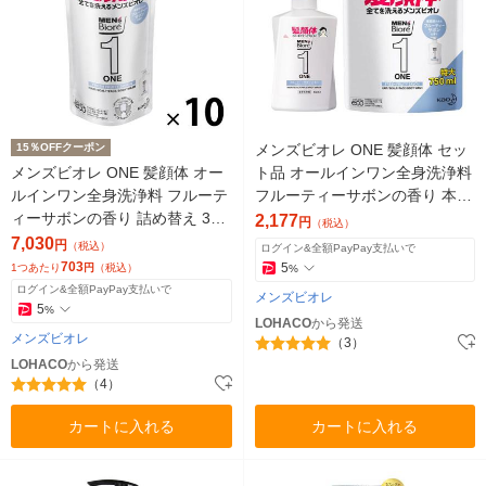
15％OFFクーポン
メンズビオレ ONE 髪顔体 セッ
メンズビオレ ONE 髪顔体 オー
ト品 オールインワン全身洗浄料
ルインワン全身洗浄料 フルーテ
フルーティーサボンの香り 本体
ィーサボンの香り 詰め替え 340
＋ 詰替 大容量 メンズ 男性用
2,177
円
（税込）
ml 10個
7,030
円
（税込）
ログイン&全額PayPay支払いで
703
5
1つあたり
円
（税込）
%
ログイン&全額PayPay支払いで
メンズビオレ
5
%
LOHACO
から発送
メンズビオレ
（3）
LOHACO
から発送
（4）
カートに入れる
カートに入れる