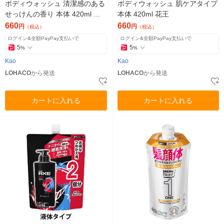
ボディウォッシュ 清潔感のある
ボディウォッシュ 肌ケアタイプ
せっけんの香り 本体 420ml 花
本体 420ml 花王
王
660
660
円
円
（税込）
（税込）
ログイン&全額PayPay支払いで
ログイン&全額PayPay支払いで
5
5
%
%
Kao
Kao
LOHACO
から発送
LOHACO
から発送
カートに入れる
カートに入れる