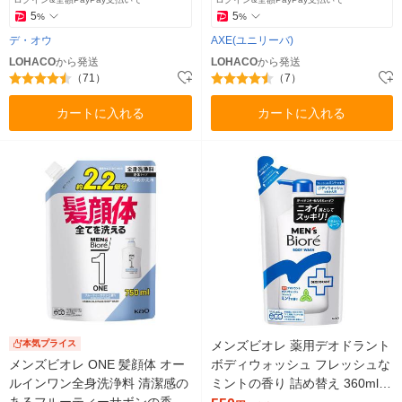
5
5
%
%
デ・オウ
AXE(ユニリーバ)
LOHACO
から発送
LOHACO
から発送
（71）
（7）
カートに入れる
カートに入れる
本気プライス
メンズビオレ 薬用デオドラント
メンズビオレ ONE 髪顔体 オー
ボディウォッシュ フレッシュな
ルインワン全身洗浄料 清潔感の
ミントの香り 詰め替え 360ml