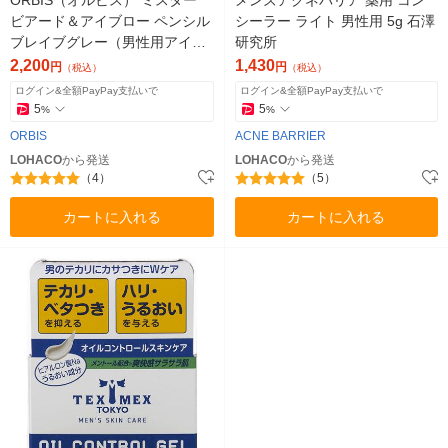
ビアード＆アイブロー ペンシル
シーラー ライト 男性用 5g 石澤
ブレイブグレー（男性用アイブ
研究所
ロウ）
2,200
1,430
円
円
（税込）
（税込）
ログイン&全額PayPay支払いで
ログイン&全額PayPay支払いで
5
5
%
%
ORBIS
ACNE BARRIER
LOHACO
から発送
LOHACO
から発送
（4）
（5）
カートに入れる
カートに入れる