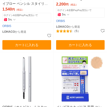
イブロー ペンシル スタイリッ
2,200
円
（税込）
シュブラウン（男性用アイブロ
1,540
円
（税込）
ログイン&全額PayPay支払いで
ウ）
5
%
ログイン&全額PayPay支払いで
5
%
ORBIS
ORBIS
LOHACO
から発送
（5）
LOHACO
から発送
カートに入れる
カートに入れる
ORBIS（オルビス） ミスター
メンズアクネバリア 薬用 コン