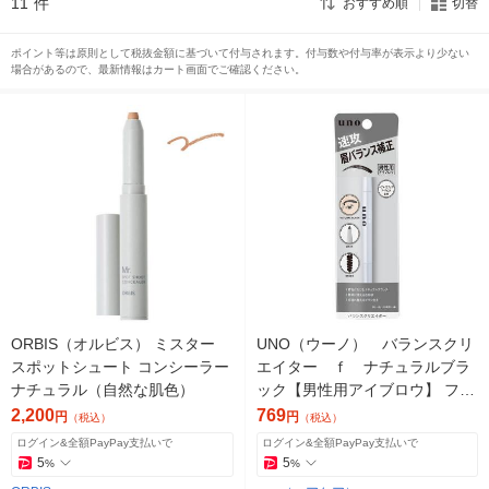
11
件
おすすめ順
切替
ポイント等は原則として税抜金額に基づいて付与されます。付与数や付与率が表示より少ない
場合があるので、最新情報はカート画面でご確認ください。
ORBIS（オルビス） ミスター
UNO（ウーノ） バランスクリ
スポットシュート コンシーラー
エイター ｆ ナチュラルブラ
ナチュラル（自然な肌色）
ック【男性用アイブロウ】 ファ
イントゥデイ
2,200
769
円
円
（税込）
（税込）
ログイン&全額PayPay支払いで
ログイン&全額PayPay支払いで
5
5
%
%