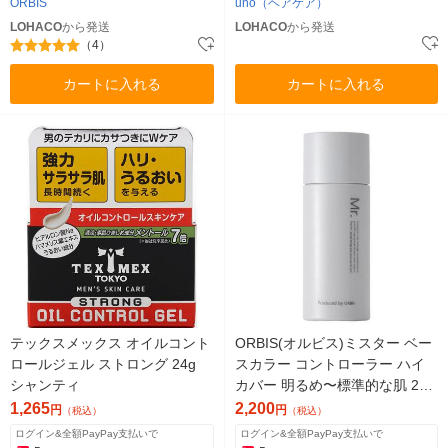
ORBIS
uno（ヘアケア）
LOHACO
から発送
LOHACO
から発送
（4）
カートに入れる
カートに入れる
テックスメックス オイルコント
ORBIS(オルビス)ミスター ベー
ロールジェル ストロング 24g
スカラー コントローラー ハイ
シャンティ
カバー 明るめ〜標準的な肌 25
mL SPF25
1,265
2,200
円
円
（税込）
（税込）
ログイン&全額PayPay支払いで
ログイン&全額PayPay支払いで