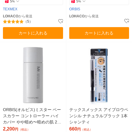
5
5
%
%
TEXMEX
ORBIS
LOHACO
から発送
LOHACO
から発送
（5）
カートに入れる
カートに入れる
ORBIS(オルビス)ミスター ベー
テックスメックス アイブロウペ
スカラー コントローラー ハイ
ンシル ナチュラルブラック 1本
カバー やや暗め〜暗めの肌 25
シャンティ
mL SPF25
2,200
660
円
円
（税込）
（税込）