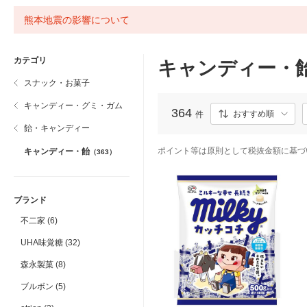
熊本地震の影響について
カテゴリ
キャンディー・
スナック・お菓子
キャンディー・グミ・ガム
364
おすすめ順
件
飴・キャンディー
ポイント等は原則として税抜金額に基づ
キャンディー・飴
（363）
ブランド
不二家 (6)
UHA味覚糖 (32)
森永製菓 (8)
ブルボン (5)