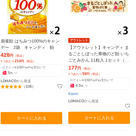
扇雀飴 はちみつ100%のキャン
アウトレット
デー 2袋 キャンディ 飴
【アウトレット】キャンディ ま
るごとしぼった果物のど飴 いち
428
円
（税込）
ごとみかん 11粒入 1セット（1
214
1つあたり
円
（税込）
個×3）
177
ログイン&全額PayPay支払いで
円
（税込）
5
%
59
1つあたり
円
（税込）
ログイン&全額PayPay支払いで
LOHACO
から発送
4.5
%
（336）
Kanro
LOHACO
から発送
カートに入れる
カートに入れる