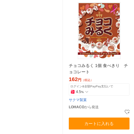
チョコみるく 1個 食べきり チ
ョコレート
162
円
（税込）
ログイン&全額PayPay支払いで
4.5
%
サクマ製菓
LOHACO
から発送
カートに入れる