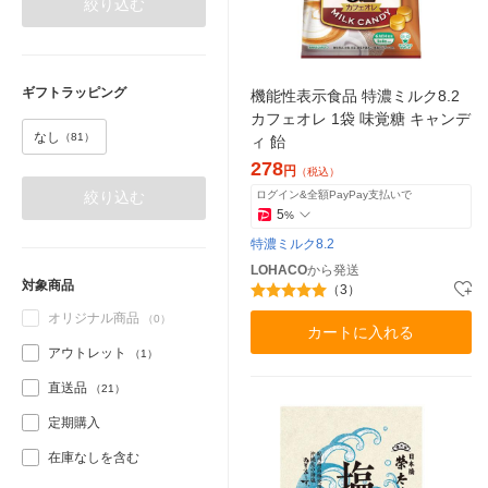
絞り込む
ギフトラッピング
機能性表示食品 特濃ミルク8.2
カフェオレ 1袋 味覚糖 キャンデ
なし
（81）
ィ 飴
278
円
（税込）
ログイン&全額PayPay支払いで
絞り込む
5
%
特濃ミルク8.2
LOHACO
から発送
対象商品
（3）
オリジナル商品
（0）
カートに入れる
アウトレット
（1）
直送品
（21）
定期購入
在庫なしを含む