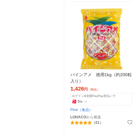
パインアメ 徳用1kg（約200粒
入り）
1,426
円
（税込）
ログイン&全額PayPay支払いで
5
%
Pine（食品）
LOHACO
から発送
（61）