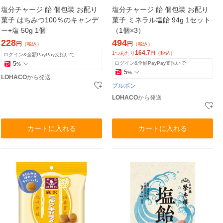
塩分チャージ 飴 個包装 お配り
塩分チャージ 飴 個包装 お配り
菓子 はちみつ100％のキャンデ
菓子 ミネラル塩飴 94g 1セット
ー+塩 50g 1個
（1個×3）
228
494
円
円
（税込）
（税込）
164.7
1つあたり
円
（税込）
ログイン&全額PayPay支払いで
5
ログイン&全額PayPay支払いで
%
5
%
LOHACO
から発送
ブルボン
LOHACO
から発送
カートに入れる
カートに入れる