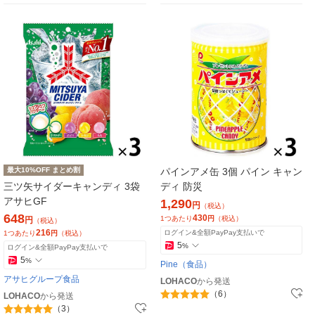
最大10%OFF まとめ割
パインアメ缶 3個 パイン キャン
三ツ矢サイダーキャンディ 3袋
ディ 防災
アサヒGF
1,290
円
（税込）
648
430
1つあたり
円
（税込）
円
（税込）
216
ログイン&全額PayPay支払いで
1つあたり
円
（税込）
5
%
ログイン&全額PayPay支払いで
5
%
Pine（食品）
アサヒグループ食品
LOHACO
から発送
（6）
LOHACO
から発送
（3）