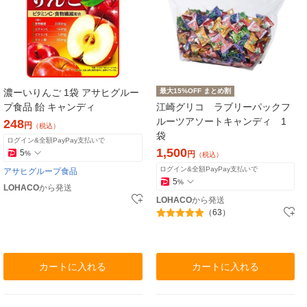
濃ーいりんご 1袋 アサヒグルー
最大15%OFF まとめ割
プ食品 飴 キャンディ
江崎グリコ ラブリーパックフ
ルーツアソートキャンディ 1
248
円
（税込）
袋
ログイン&全額PayPay支払いで
1,500
5
%
円
（税込）
ログイン&全額PayPay支払いで
アサヒグループ食品
5
%
LOHACO
から発送
LOHACO
から発送
（63）
カートに入れる
カートに入れる