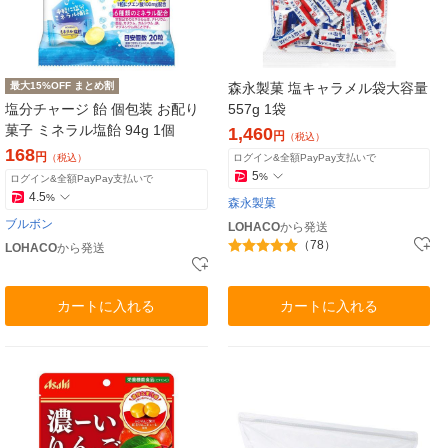
最大15%OFF まとめ割
森永製菓 塩キャラメル袋大容量
塩分チャージ 飴 個包装 お配り
557g 1袋
菓子 ミネラル塩飴 94g 1個
1,460
円
（税込）
168
円
（税込）
ログイン&全額PayPay支払いで
5
%
ログイン&全額PayPay支払いで
4.5
%
森永製菓
ブルボン
LOHACO
から発送
（78）
LOHACO
から発送
カートに入れる
カートに入れる