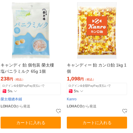
キャンディ 飴 個包装 榮太樓
キャンディー 飴 カンロ飴 1kg 1
塩バニラミルク 65g 1個
個
238
1,098
円
円
（税込）
（税込）
ログイン&全額PayPay支払いで
ログイン&全額PayPay支払いで
5
5
%
%
榮太樓總本鋪
Kanro
LOHACO
から発送
LOHACO
から発送
カートに入れる
カートに入れる