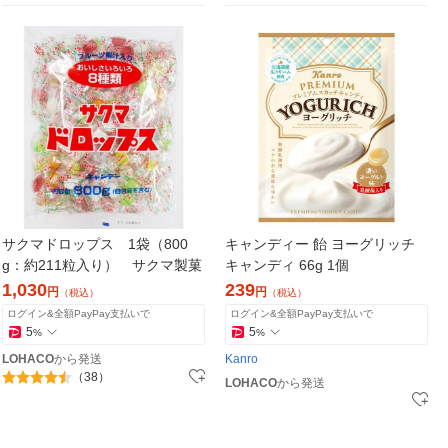
サクマドロップス 1袋（800
キャンディー 飴 ヨーグリッチ
g：約211粒入り） サクマ製菓
キャンディ 66g 1個
1,030
239
円
円
（税込）
（税込）
ログイン&全額PayPay支払いで
ログイン&全額PayPay支払いで
5
5
%
%
LOHACO
から発送
Kanro
（38）
LOHACO
から発送