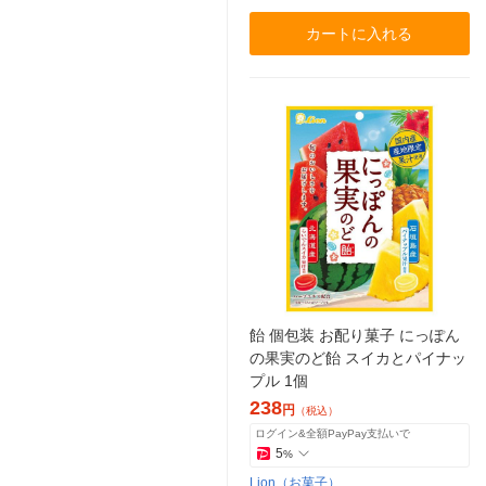
カートに入れる
飴 個包装 お配り菓子 にっぽん
の果実のど飴 スイカとパイナッ
プル 1個
238
円
（税込）
ログイン&全額PayPay支払いで
5
%
Lion（お菓子）