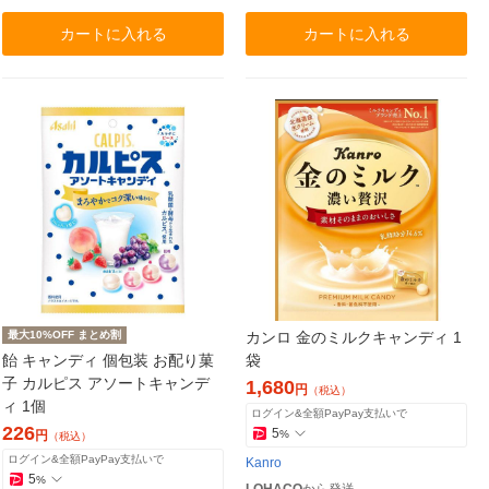
カートに入れる
カートに入れる
最大10%OFF まとめ割
カンロ 金のミルクキャンディ 1
飴 キャンディ 個包装 お配り菓
袋
子 カルピス アソートキャンデ
1,680
円
（税込）
ィ 1個
ログイン&全額PayPay支払いで
226
5
円
%
（税込）
ログイン&全額PayPay支払いで
Kanro
5
%
LOHACO
から発送