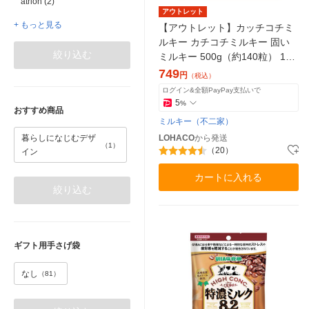
atrion (2)
アウトレット
+ もっと見る
【アウトレット】カッチコチミ
ルキー カチコチミルキー 固い
絞り込む
ミルキー 500g（約140粒） 1袋
不二家 キャンディ 飴 個包装 限
749
円
（税込）
定
ログイン&全額PayPay支払いで
5
%
おすすめ商品
ミルキー（不二家）
LOHACO
から発送
暮らしになじむデザ
（1）
（20）
イン
カートに入れる
絞り込む
ギフト用手さげ袋
なし
（81）