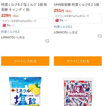
特濃ミルク8.2 塩ミルク 1個 味
UHA味覚糖 特濃ミルク8.2 1個
覚糖 キャンディ 飴
251
円
（税込）
229
円
（税込）
ログイン&全額PayPay支払いで
5
%
ログイン&全額PayPay支払いで
5
%
特濃ミルク8.2
特濃ミルク8.2
LOHACO
から発送
LOHACO
から発送
カートに入れる
カートに入れる