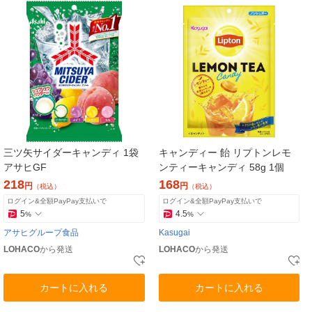
三ツ矢サイダーキャンディ 1袋
キャンディー 飴 リプトンレモ
アサヒGF
ンティーキャンディ 58g 1個
218
168
円
円
（税込）
（税込）
ログイン&全額PayPay支払いで
ログイン&全額PayPay支払いで
5
4.5
%
%
アサヒグループ食品
Kasugai
LOHACO
から発送
LOHACO
から発送
カートに入れる
カートに入れる