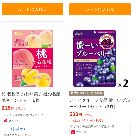
カートに入れる
カートに入れる
飴 個包装 お配り菓子 桃の名産
最大15%OFF まとめ割
地キャンディー 1個
アサヒグループ食品 濃ーいブル
ーベリー 1セット（2袋）
216
円
（税込）
500
円
ログイン&全額PayPay支払いで
（税込）
250
5
1つあたり
円
（税込）
%
ログイン&全額PayPay支払いで
Lion（お菓子）
5
%
LOHACO
から発送