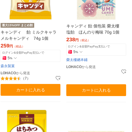
最大15%OFF まとめ割
キャンディ 飴 個包装 榮太樓
キャンディ 飴 ミルクキャラ
塩飴 ほんのり梅味 70g 1個
メルキャンディ 74g 1個
238
円
（税込）
259
円
（税込）
ログイン&全額PayPay支払いで
5
%
ログイン&全額PayPay支払いで
5
%
榮太樓總本鋪
森永製菓
LOHACO
から発送
LOHACO
から発送
（7）
カートに入れる
カートに入れる