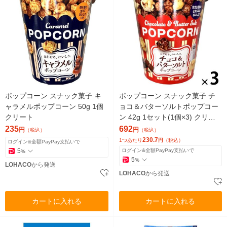
ポップコーン スナック菓子 キ
ポップコーン スナック菓子 チ
ャラメルポップコーン 50g 1個
ョコ＆バターソルトポップコー
クリート
ン 42g 1セット(1個×3) クリー
ト
235
692
円
円
（税込）
（税込）
230.7
1つあたり
円
（税込）
ログイン&全額PayPay支払いで
5
ログイン&全額PayPay支払いで
%
5
%
LOHACO
から発送
LOHACO
から発送
カートに入れる
カートに入れる