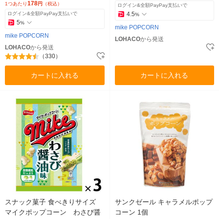
178
1つあたり
円
（税込）
ログイン&全額PayPay支払いで
ログイン&全額PayPay支払いで
4.5
%
5
%
mike POPCORN
mike POPCORN
LOHACO
から発送
LOHACO
から発送
（330）
カートに入れる
カートに入れる
スナック菓子 食べきりサイズ
サンクゼール キャラメルポップ
マイクポップコーン わさび醤
コーン 1個