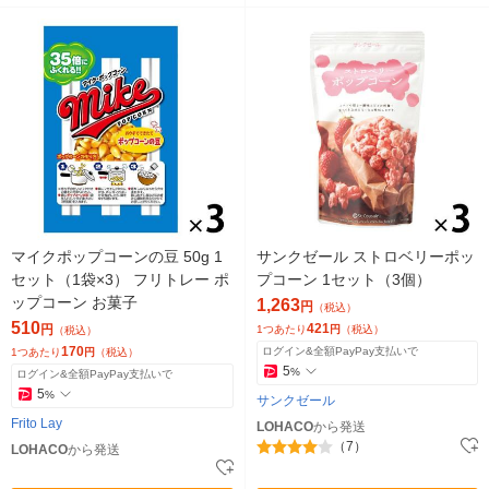
マイクポップコーンの豆 50g 1
サンクゼール ストロベリーポッ
セット（1袋×3） フリトレー ポ
プコーン 1セット（3個）
ップコーン お菓子
1,263
円
（税込）
510
421
円
1つあたり
円
（税込）
（税込）
170
ログイン&全額PayPay支払いで
1つあたり
円
（税込）
5
%
ログイン&全額PayPay支払いで
5
%
サンクゼール
Frito Lay
LOHACO
から発送
（7）
LOHACO
から発送