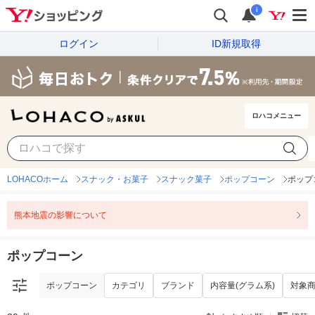
i
ログイン
ID新規取得
ロハコメニュー
ポップコーン
カテゴリ
ブランド
内容量(グラム系)
対象
LOHACOホーム
スナック・お菓子
スナック菓子
ポップコーン
ポップ
熊本地震の影響について
ポップコーン
ポップコーン
カテゴリ
ブランド
内容量(グラム系)
対象