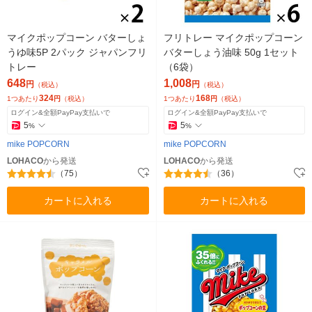
マイクポップコーン バターしょ
フリトレー マイクポップコーン
うゆ味5P 2パック ジャパンフリ
バターしょう油味 50g 1セット
トレー
（6袋）
648
1,008
円
円
（税込）
（税込）
324
168
1つあたり
円
（税込）
1つあたり
円
（税込）
ログイン&全額PayPay支払いで
ログイン&全額PayPay支払いで
5
5
%
%
mike POPCORN
mike POPCORN
LOHACO
から発送
LOHACO
から発送
（75）
（36）
カートに入れる
カートに入れる