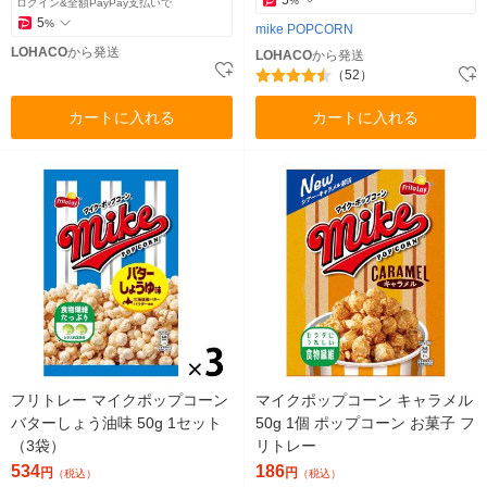
5
%
ログイン&全額PayPay支払いで
5
%
mike POPCORN
LOHACO
から発送
LOHACO
から発送
（52）
カートに入れる
カートに入れる
フリトレー マイクポップコーン
マイクポップコーン キャラメル
バターしょう油味 50g 1セット
50g 1個 ポップコーン お菓子 フ
（3袋）
リトレー
534
186
円
円
（税込）
（税込）