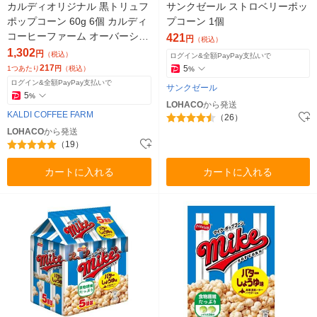
カルディオリジナル 黒トリュフ
サンクゼール ストロベリーポッ
ポップコーン 60g 6個 カルディ
プコーン 1個
コーヒーファーム オーバーシー
421
円
（税込）
ズ スナック菓子
1,302
円
（税込）
ログイン&全額PayPay支払いで
217
5
1つあたり
円
（税込）
%
ログイン&全額PayPay支払いで
サンクゼール
5
%
LOHACO
から発送
KALDI COFFEE FARM
（26）
LOHACO
から発送
（19）
カートに入れる
カートに入れる