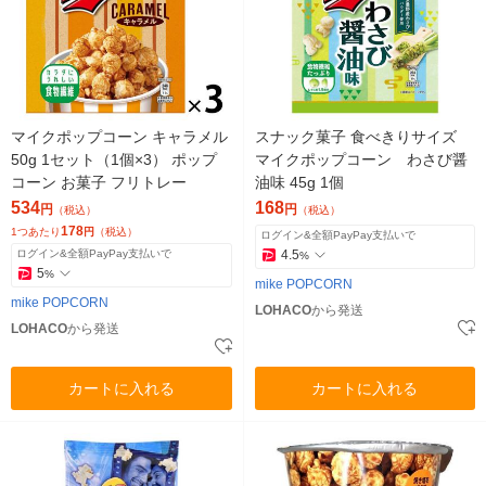
マイクポップコーン キャラメル
スナック菓子 食べきりサイズ
50g 1セット（1個×3） ポップ
マイクポップコーン わさび醤
コーン お菓子 フリトレー
油味 45g 1個
534
168
円
円
（税込）
（税込）
178
1つあたり
円
（税込）
ログイン&全額PayPay支払いで
ログイン&全額PayPay支払いで
4.5
%
5
%
mike POPCORN
mike POPCORN
LOHACO
から発送
LOHACO
から発送
カートに入れる
カートに入れる