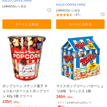
KALDI COFFEE FARM
KALDI COFFEE FARM
LOHACO
から発送
LOHACO
から発送
（57）
カートに入れる
カートに入れる
ポップコーン スナック菓子 チ
マイクポップコーン バターしょ
ョコ＆バターソルトポップコー
うゆ味 5パック入 1個
ン 42g 1個 クリート
340
円
（税込）
235
円
（税込）
ログイン&全額PayPay支払いで