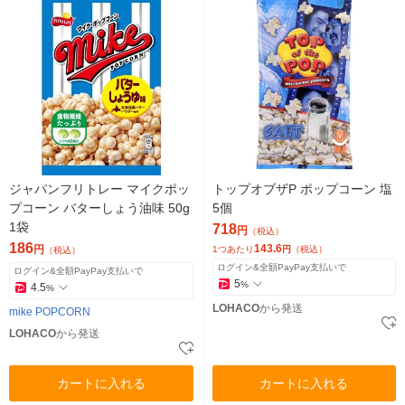
ジャパンフリトレー マイクポッ
トップオブザP ポップコーン 塩
プコーン バターしょう油味 50g
5個
1袋
718
円
（税込）
186
143.6
円
1つあたり
円
（税込）
（税込）
ログイン&全額PayPay支払いで
ログイン&全額PayPay支払いで
5
%
4.5
%
LOHACO
から発送
mike POPCORN
LOHACO
から発送
カートに入れる
カートに入れる