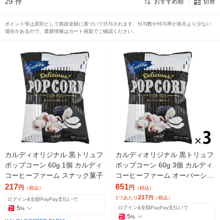
29
件
おすすめ順
切替
ポイント等は原則として税抜金額に基づいて付与されます。付与数や付与率が表示より少ない
場合があるので、最新情報はカート画面でご確認ください。
カルディオリジナル 黒トリュフ
カルディオリジナル 黒トリュフ
ポップコーン 60g 1個 カルディ
ポップコーン 60g 3個 カルディ
コーヒーファーム スナック菓子
コーヒーファーム オーバーシー
ズ スナック菓子
217
651
円
円
（税込）
（税込）
217
1つあたり
円
（税込）
ログイン&全額PayPay支払いで
5
ログイン&全額PayPay支払いで
%
5
%