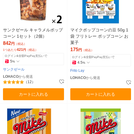
サンクゼール キャラメルポップ
マイクポップコーンの豆 50g 1
コーン 1セット（2個）
袋 フリトレー ポップコーン お
菓子
842
円
（税込）
175
421
円
1つあたり
円
（税込）
（税込）
ログイン&全額PayPay支払いで
ログイン&全額PayPay支払いで
5
%
4.5
%
サンクゼール
Frito Lay
LOHACO
から発送
LOHACO
から発送
（12）
カートに入れる
カートに入れる