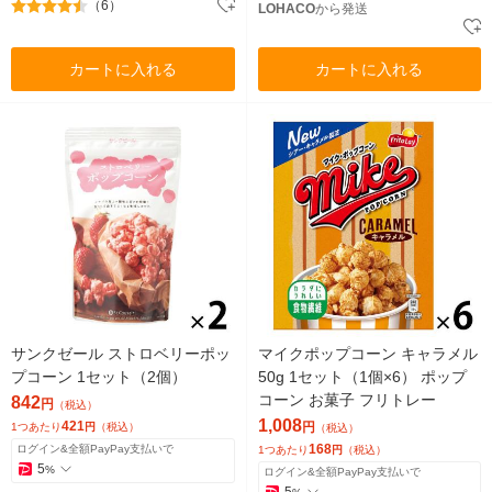
（6）
LOHACO
から発送
カートに入れる
カートに入れる
サンクゼール ストロベリーポッ
マイクポップコーン キャラメル
プコーン 1セット（2個）
50g 1セット（1個×6） ポップ
コーン お菓子 フリトレー
842
円
（税込）
1,008
421
円
1つあたり
円
（税込）
（税込）
168
ログイン&全額PayPay支払いで
1つあたり
円
（税込）
5
%
ログイン&全額PayPay支払いで