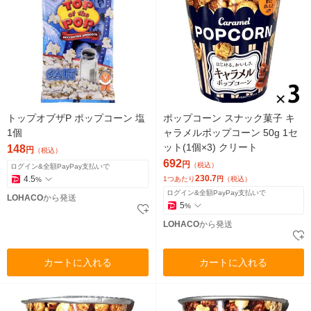
トップオブザP ポップコーン 塩
ポップコーン スナック菓子 キ
1個
ャラメルポップコーン 50g 1セ
ット(1個×3) クリート
148
円
（税込）
692
円
（税込）
ログイン&全額PayPay支払いで
230.7
4.5
1つあたり
円
（税込）
%
ログイン&全額PayPay支払いで
LOHACO
から発送
5
%
LOHACO
から発送
カートに入れる
カートに入れる