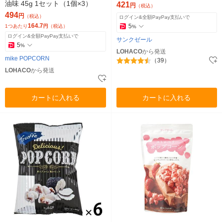
油味 45g 1セット（1個×3）
421
円
（税込）
494
円
（税込）
ログイン&全額PayPay支払いで
164.7
5
1つあたり
円
（税込）
%
ログイン&全額PayPay支払いで
サンクゼール
5
%
LOHACO
から発送
mike POPCORN
（39）
LOHACO
から発送
カートに入れる
カートに入れる