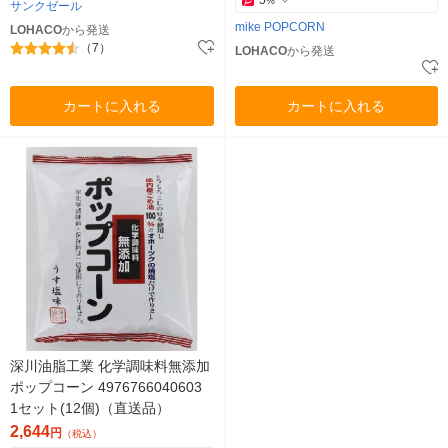
5
%
サンクゼール
mike POPCORN
LOHACO
から発送
（7）
LOHACO
から発送
カートに入れる
カートに入れる
深川油脂工業 化学調味料無添加
ポップコーン 4976766040603
1セット(12個)（直送品）
2,644
円
（税込）