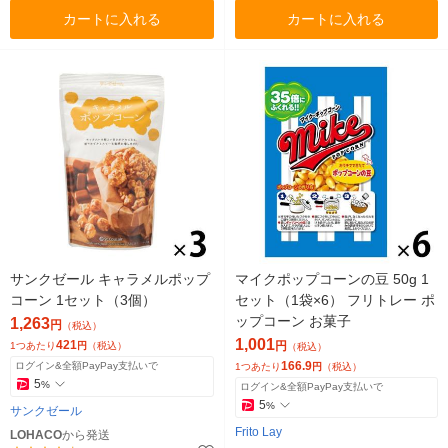
カートに入れる
カートに入れる
サンクゼール キャラメルポップ
マイクポップコーンの豆 50g 1
コーン 1セット（3個）
セット（1袋×6） フリトレー ポ
ップコーン お菓子
1,263
円
（税込）
1,001
421
円
1つあたり
円
（税込）
（税込）
166.9
ログイン&全額PayPay支払いで
1つあたり
円
（税込）
5
%
ログイン&全額PayPay支払いで
5
%
サンクゼール
Frito Lay
LOHACO
から発送