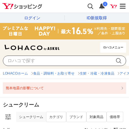
i
ログイン
ID新規取得
ロハコメニュー
シュークリーム
カテゴリ
ブランド
対象商品
価格帯
LOHACOホーム
食品・調味料・お取り寄せ
生鮮・冷蔵・冷凍食品
アイ
熊本地震の影響について
シュークリーム
シュークリーム
カテゴリ
ブランド
対象商品
価格帯