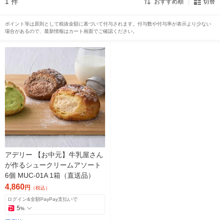
1
件
おすすめ順
切替
ポイント等は原則として税抜金額に基づいて付与されます。付与数や付与率が表示より少ない
場合があるので、最新情報はカート画面でご確認ください。
アデリー 【お中元】牛乳屋さん
が作るシュークリームアソート
6個 MUC-01A 1箱（直送品）
4,860
円
（税込）
ログイン&全額PayPay支払いで
5
%