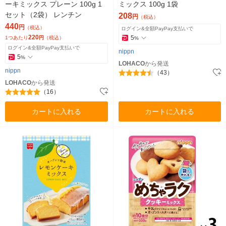
ーキミックス プレーン 100g 1
ミックス 100g 1袋
セット（2袋） レンチン
208
円
（税込）
440
円
（税込）
ログイン&全額PayPay支払いで
220
5
1つあたり
円
（税込）
%
ログイン&全額PayPay支払いで
nippn
5
%
LOHACO
から発送
nippn
（43）
LOHACO
から発送
（16）
カートに入れる
カートに入れる