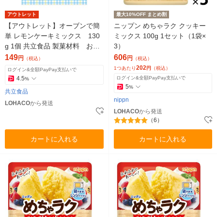
アウトレット
最大10%OFF まとめ割
【アウトレット】オーブンで簡
ニップン めちゃラク クッキー
単 レモンケーキミックス 130
ミックス 100g 1セット（1袋×
g 1個 共立食品 製菓材料 お菓
3）
子づくりキット
149
606
円
円
（税込）
（税込）
202
1つあたり
円
（税込）
ログイン&全額PayPay支払いで
4.5
ログイン&全額PayPay支払いで
%
5
%
共立食品
nippn
LOHACO
から発送
LOHACO
から発送
（6）
カートに入れる
カートに入れる