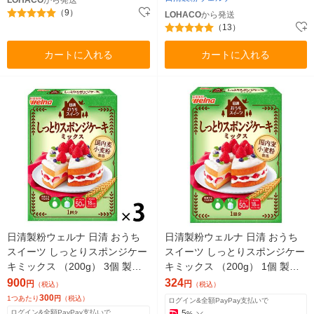
LOHACO
から発送
（9）
LOHACO
から発送
（13）
カートに入れる
カートに入れる
日清製粉ウェルナ 日清 おうち
日清製粉ウェルナ 日清 おうち
スイーツ しっとりスポンジケー
スイーツ しっとりスポンジケー
キミックス （200g） 3個 製菓
キミックス （200g） 1個 製菓
材 手作りお菓子
材 手作りお菓子
900
324
円
円
（税込）
（税込）
300
1つあたり
円
（税込）
ログイン&全額PayPay支払いで
ログイン&全額PayPay支払いで
5
%