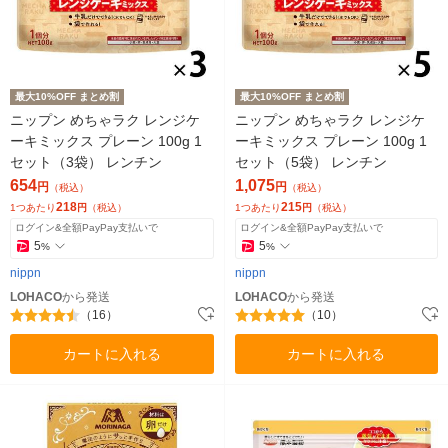
最大10%OFF まとめ割
最大10%OFF まとめ割
ニップン めちゃラク レンジケ
ニップン めちゃラク レンジケ
ーキミックス プレーン 100g 1
ーキミックス プレーン 100g 1
セット（3袋） レンチン
セット（5袋） レンチン
654
1,075
円
円
（税込）
（税込）
218
215
1つあたり
円
（税込）
1つあたり
円
（税込）
ログイン&全額PayPay支払いで
ログイン&全額PayPay支払いで
5
5
%
%
nippn
nippn
LOHACO
から発送
LOHACO
から発送
（16）
（10）
カートに入れる
カートに入れる