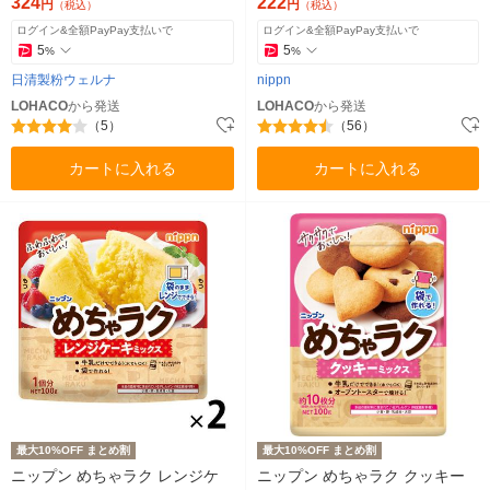
材 手作りお菓子
324
222
円
円
（税込）
（税込）
ログイン&全額PayPay支払いで
ログイン&全額PayPay支払いで
5
5
%
%
日清製粉ウェルナ
nippn
LOHACO
から発送
LOHACO
から発送
（5）
（56）
カートに入れる
カートに入れる
最大10%OFF まとめ割
最大10%OFF まとめ割
ニップン めちゃラク レンジケ
ニップン めちゃラク クッキー