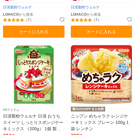
日清製粉ウェルナ
日清製粉ウェルナ
LOHACO
から発送
LOHACO
から発送
（7）
（7）
カートに入れる
カートに入れる
最大10%OFF まとめ割
PRアイテム
日清製粉ウェルナ 日清 おうち
ニップン めちゃラク レンジケ
スイーツ しっとりスポンジケー
ーキミックス プレーン 100g 1
キミックス （200g） 1個 製菓
袋 レンチン