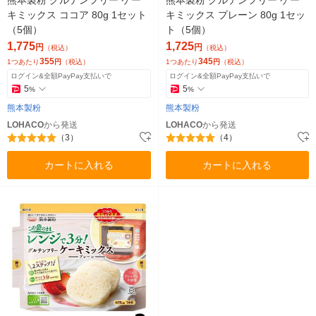
キミックス ココア 80g 1セット
キミックス プレーン 80g 1セッ
（5個）
ト（5個）
1,775
1,725
円
円
（税込）
（税込）
355
345
1つあたり
円
（税込）
1つあたり
円
（税込）
ログイン&全額PayPay支払いで
ログイン&全額PayPay支払いで
5
5
%
%
熊本製粉
熊本製粉
LOHACO
から発送
LOHACO
から発送
（3）
（4）
カートに入れる
カートに入れる