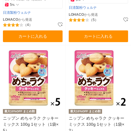
5
%
日清製粉ウェルナ
日清製粉ウェルナ
LOHACO
から発送
LOHACO
から発送
（5）
（4）
カートに入れる
カートに入れる
最大10%OFF まとめ割
最大10%OFF まとめ割
ニップン めちゃラク クッキー
ニップン めちゃラク クッキー
ミックス 100g 1セット（1袋×
ミックス 100g 1セット（1袋×
5）
2）