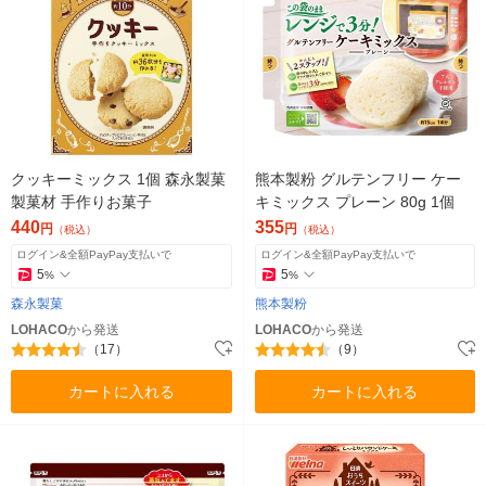
クッキーミックス 1個 森永製菓
熊本製粉 グルテンフリー ケー
製菓材 手作りお菓子
キミックス プレーン 80g 1個
440
355
円
円
（税込）
（税込）
ログイン&全額PayPay支払いで
ログイン&全額PayPay支払いで
5
5
%
%
森永製菓
熊本製粉
LOHACO
から発送
LOHACO
から発送
（17）
（9）
カートに入れる
カートに入れる