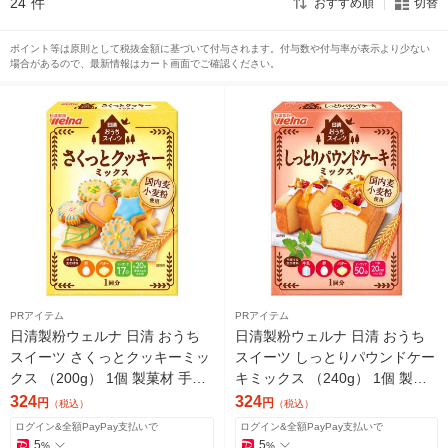
24
件
おすすめ順
切替
ポイント等は原則として税抜金額に基づいて付与されます。付与数や付与率が表示より少ない
場合があるので、最新情報はカート画面でご確認ください。
PRアイテム
PRアイテム
日清製粉ウェルナ 日清 おうち
日清製粉ウェルナ 日清 おうち
スイーツ さくっとクッキーミッ
スイーツ しっとりパウンドケー
クス （200g） 1個 製菓材 手作
キミックス （240g） 1個 製菓
りお菓子
材 手作りお菓子
324
324
円
円
（税込）
（税込）
ログイン&全額PayPay支払いで
ログイン&全額PayPay支払いで
5
5
%
%