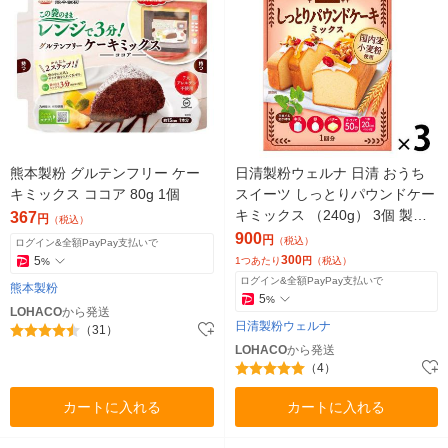
熊本製粉 グルテンフリー ケー
日清製粉ウェルナ 日清 おうち
キミックス ココア 80g 1個
スイーツ しっとりパウンドケー
キミックス （240g） 3個 製菓
367
円
（税込）
材 手作りお菓子
900
円
（税込）
ログイン&全額PayPay支払いで
300
5
1つあたり
円
（税込）
%
ログイン&全額PayPay支払いで
熊本製粉
5
%
LOHACO
から発送
日清製粉ウェルナ
（31）
LOHACO
から発送
（4）
カートに入れる
カートに入れる