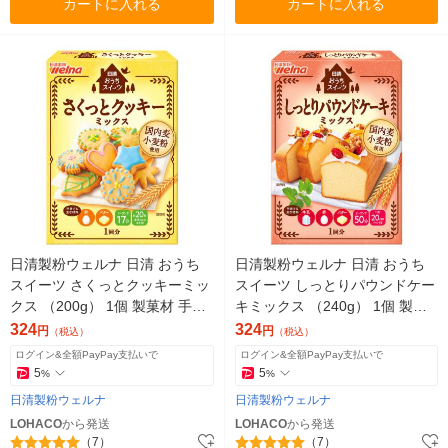
カートに入れる
カートに入れる
日清製粉ウェルナ 日清 おうち
日清製粉ウェルナ 日清 おうち
スイーツ さくっとクッキーミッ
スイーツ しっとりパウンドケー
クス （200g） 1個 製菓材 手作
キミックス （240g） 1個 製菓
りお菓子
材 手作りお菓子
324
324
円
円
（税込）
（税込）
ログイン&全額PayPay支払いで
ログイン&全額PayPay支払いで
5
5
%
%
日清製粉ウェルナ
日清製粉ウェルナ
LOHACO
から発送
LOHACO
から発送
（7）
（7）