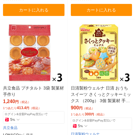
カートに入れる
カートに入れる
共立食品 プチタルト 3袋 製菓材
日清製粉ウェルナ 日清 おうち
手作り
スイーツ さくっとクッキーミッ
クス （200g） 3個 製菓材 手作
1,240
円
（税込）
りお菓子
900
413.4
円
1つあたり
円
（税込）
（税込）
300
ログイン&全額PayPay支払いで
1つあたり
円
（税込）
5
%
ログイン&全額PayPay支払いで
5
%
共立食品
日清製粉ウェルナ