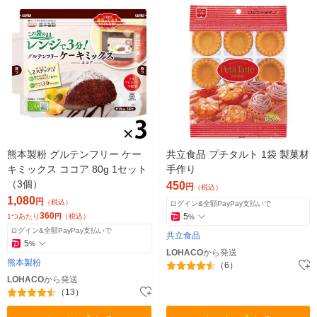
熊本製粉 グルテンフリー ケー
共立食品 プチタルト 1袋 製菓材
キミックス ココア 80g 1セット
手作り
（3個）
450
円
（税込）
1,080
円
（税込）
ログイン&全額PayPay支払いで
360
5
1つあたり
円
（税込）
%
ログイン&全額PayPay支払いで
共立食品
5
%
LOHACO
から発送
熊本製粉
（6）
LOHACO
から発送
（13）