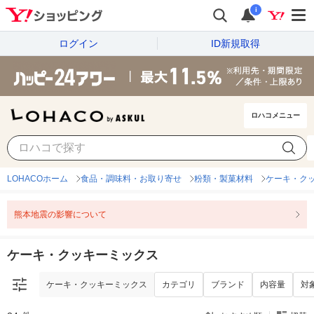
i
ログイン
ID新規取得
ロハコメニュー
ケーキ・クッキーミックス
カテゴリ
ブランド
内容量
対
LOHACOホーム
食品・調味料・お取り寄せ
粉類・製菓材料
ケーキ・ク
熊本地震の影響について
ケーキ・クッキーミックス
ケーキ・クッキーミックス
カテゴリ
ブランド
内容量
対