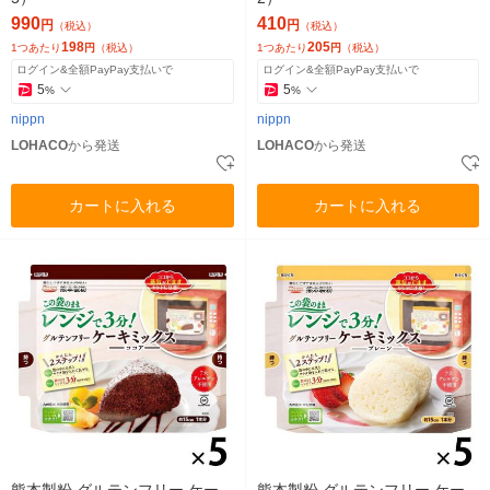
990
410
円
円
（税込）
（税込）
198
205
1つあたり
円
（税込）
1つあたり
円
（税込）
ログイン&全額PayPay支払いで
ログイン&全額PayPay支払いで
5
5
%
%
nippn
nippn
LOHACO
から発送
LOHACO
から発送
カートに入れる
カートに入れる
熊本製粉 グルテンフリー ケー
熊本製粉 グルテンフリー ケー