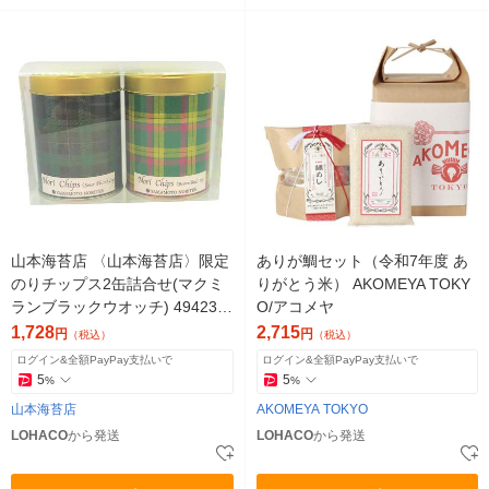
山本海苔店 〈山本海苔店〉限定
ありが鯛セット（令和7年度 あ
のりチップス2缶詰合せ(マクミ
りがとう米） AKOMEYA TOKY
ランブラックウオッチ) 494230
O/アコメヤ
6503136 1箱(2缶入)
1,728
2,715
円
円
（税込）
（税込）
ログイン&全額PayPay支払いで
ログイン&全額PayPay支払いで
5
5
%
%
山本海苔店
AKOMEYA TOKYO
LOHACO
から発送
LOHACO
から発送