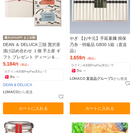
最大10%OFF まとめ割
やぎ 【お中元】手延素麺 揖保
DEAN ＆ DELUCA 三陸 贅沢茶
乃糸・特級品 GB30 1箱（直送
漬け詰め合わせ １個 手土産 ギ
品）
フト プレゼント ディーン＆デ
3,659
円
（税込）
ルーカ 紙袋付き
5,184
円
（税込）
ログイン&全額PayPay支払いで
5
%
ログイン&全額PayPay支払いで
8
%
LOHACO 直送品グループ1
から発送
DEAN & DELUCA
LOHACO
から発送
カートに入れる
カートに入れる