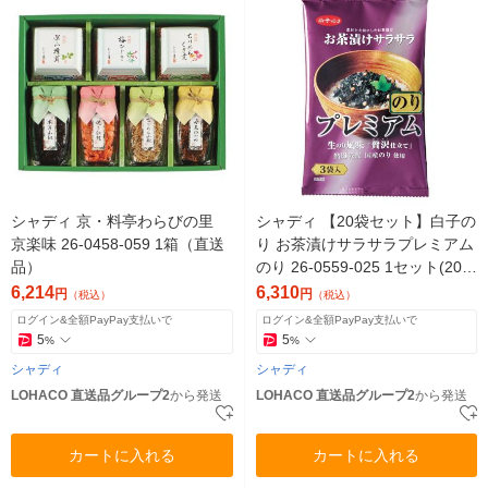
シャディ 京・料亭わらびの里
シャディ 【20袋セット】白子の
京楽味 26-0458-059 1箱（直送
り お茶漬けサラサラプレミアム
品）
のり 26-0559-025 1セット(20
袋)（直送品）
6,214
6,310
円
円
（税込）
（税込）
ログイン&全額PayPay支払いで
ログイン&全額PayPay支払いで
5
5
%
%
シャディ
シャディ
LOHACO 直送品グループ2
から発送
LOHACO 直送品グループ2
から発送
カートに入れる
カートに入れる