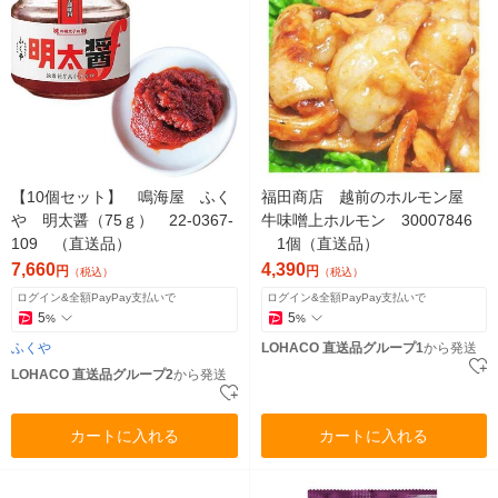
【10個セット】 鳴海屋 ふく
福田商店 越前のホルモン屋
や 明太醤（75ｇ） 22-0367-
牛味噌上ホルモン 30007846
109 （直送品）
1個（直送品）
7,660
4,390
円
円
（税込）
（税込）
ログイン&全額PayPay支払いで
ログイン&全額PayPay支払いで
5
5
%
%
ふくや
LOHACO 直送品グループ1
から発送
LOHACO 直送品グループ2
から発送
カートに入れる
カートに入れる