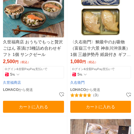
久世福商店 おうちでもっと贅沢
〈久右衛門〉鯛最中のお吸物
ごはん 茶漬け3種詰め合わせギ
（富嶽三十六景 神奈川沖浪裏）
フト 1個 サンクゼール
1個 三越伊勢丹 紙袋付き ギフト
手土産
2,500
1,080
円
円
（税込）
（税込）
ログイン&全額PayPay支払いで
ログイン&全額PayPay支払いで
5
5
%
%
久世福商店
久右衛門
LOHACO
から発送
LOHACO
から発送
（3）
カートに入れる
カートに入れる