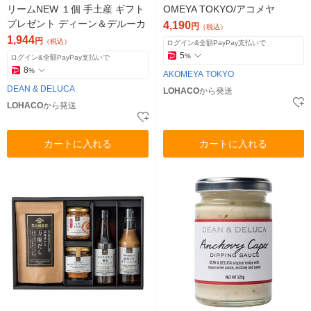
リームNEW １個 手土産 ギフト
OMEYA TOKYO/アコメヤ
プレゼント ディーン＆デルーカ
4,190
円
（税込）
1,944
円
（税込）
ログイン&全額PayPay支払いで
5
%
ログイン&全額PayPay支払いで
8
%
AKOMEYA TOKYO
DEAN & DELUCA
LOHACO
から発送
LOHACO
から発送
カートに入れる
カートに入れる