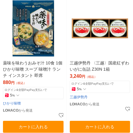
薬味を味わうおみそ汁 10食 1個
三越伊勢丹 〈三越〉国産紅ずわ
ひかり味噌 スープ 味噌汁 ラン
いがに缶詰 Z30N 1箱
チ インスタント 即席
3,240
円
（税込）
880
円
（税込）
ログイン&全額PayPay支払いで
5
%
ログイン&全額PayPay支払いで
5
%
三越伊勢丹
ひかり味噌
LOHACO
から発送
LOHACO
から発送
カートに入れる
カートに入れる