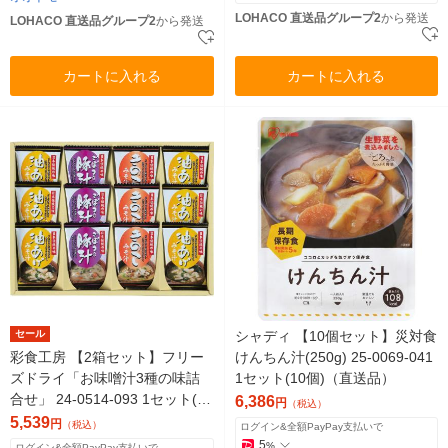
LOHACO 直送品グループ2
から発送
LOHACO 直送品グループ2
から発送
カートに入れる
カートに入れる
セール
シャディ 【10個セット】災対食
彩食工房 【2箱セット】フリー
けんちん汁(250g) 25-0069-041
ズドライ「お味噌汁3種の味詰
1セット(10個)（直送品）
合せ」 24-0514-093 1セット(2
6,386
円
（税込）
箱入)（直送品）
5,539
円
（税込）
ログイン&全額PayPay支払いで
5
%
ログイン&全額PayPay支払いで