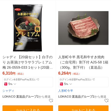
シャディ 【20袋セット】白子の
人形町今半 黒毛和牛すき焼肉
り お茶漬けサラサラプレミアム
（ご自宅用）割下付 AJS-58 1箱
梅 26-0559-033 1セット(20袋)
（300g、割下付）（直送品）
（直送品）
6,310
6,264
円
円
（税込）
（税込）
ログイン&全額PayPay支払いで
ログイン&全額PayPay支払いで
5
5
%
%
シャディ
人形町今半
LOHACO 直送品グループ2
から発送
LOHACO 直送品グループ2
から発送
カートに入れる
カートに入れる