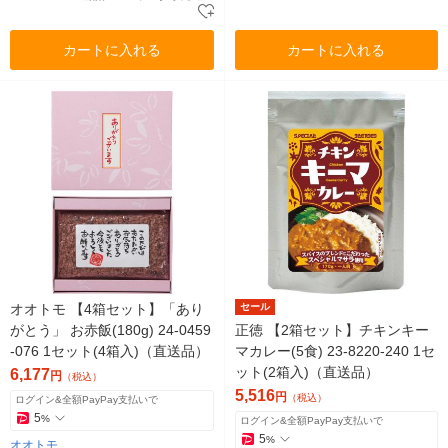
カートに入れる
カートに入れる
オオトモ 【4箱セット】「あり
セール
がとう」 お赤飯(180g) 24-0459
正徳 【2箱セット】チキンキー
-076 1セット(4箱入)（直送品）
マカレー(5食) 23-8220-240 1セ
ット(2箱入)（直送品）
6,177
円
（税込）
5,516
円
（税込）
ログイン&全額PayPay支払いで
5
%
ログイン&全額PayPay支払いで
5
%
オオトモ