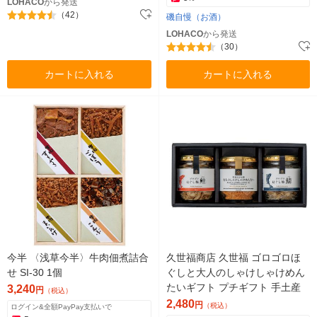
LOHACO
から発送
（42）
磯自慢（お酒）
LOHACO
から発送
（30）
カートに入れる
カートに入れる
今半 〈浅草今半〉牛肉佃煮詰合
久世福商店 久世福 ゴロゴロほ
せ SI-30 1個
ぐしと大人のしゃけしゃけめん
たいギフト プチギフト 手土産
3,240
円
（税込）
2,480
円
（税込）
ログイン&全額PayPay支払いで