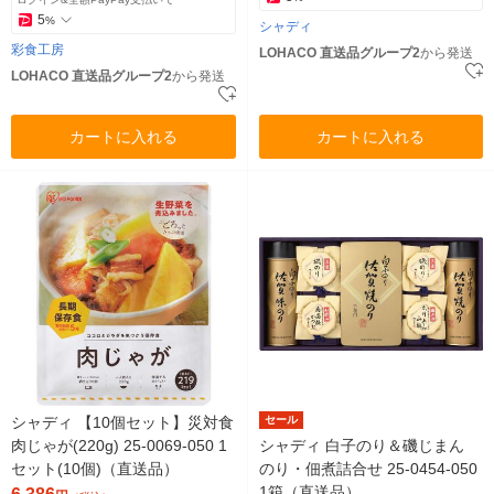
5
%
シャディ
彩食工房
LOHACO 直送品グループ2
から発送
LOHACO 直送品グループ2
から発送
カートに入れる
カートに入れる
シャディ 【10個セット】災対食
セール
肉じゃが(220g) 25-0069-050 1
シャディ 白子のり＆磯じまん
セット(10個)（直送品）
のり・佃煮詰合せ 25-0454-050
1箱（直送品）