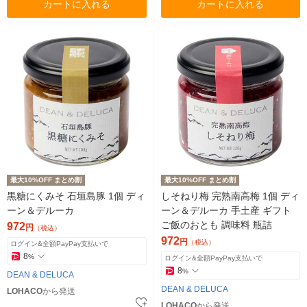
カートに入れる
カートに入れる
最大10%OFF まとめ割
最大10%OFF まとめ割
黒糖にくみそ 石垣島豚 1個 ディ
しそねり梅 完熟南高梅 1個 ディ
ーン＆デルーカ
ーン＆デルーカ 手土産 ギフト
ご飯のおとも 調味料 瓶詰
972
円
（税込）
972
円
（税込）
ログイン&全額PayPay支払いで
8
%
ログイン&全額PayPay支払いで
8
%
DEAN & DELUCA
DEAN & DELUCA
LOHACO
から発送
LOHACO
から発送