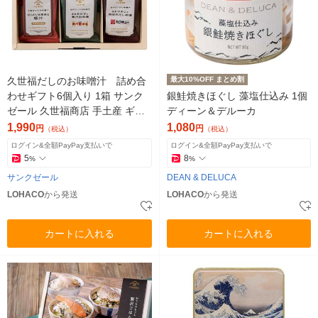
久世福だしのお味噌汁 詰め合
最大10%OFF まとめ割
わせギフト6個入り 1箱 サンク
銀鮭焼きほぐし 藻塩仕込み 1個
ゼール 久世福商店 手土産 ギフ
ディーン＆デルーカ
ト 母の日 父の日 敬老の日 調味
1,990
1,080
円
円
（税込）
（税込）
料
ログイン&全額PayPay支払いで
ログイン&全額PayPay支払いで
5
8
%
%
サンクゼール
DEAN & DELUCA
LOHACO
から発送
LOHACO
から発送
カートに入れる
カートに入れる