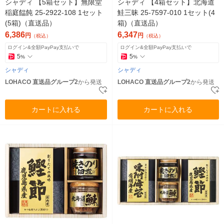
シャディ 【5箱セット】無限堂
シャディ 【4箱セット】北海道
稲庭饂飩 25-2922-108 1セット
鮭三昧 25-7597-010 1セット(4
(5箱)（直送品）
箱)（直送品）
6,386
6,347
円
円
（税込）
（税込）
ログイン&全額PayPay支払いで
ログイン&全額PayPay支払いで
5
5
%
%
シャディ
シャディ
LOHACO 直送品グループ2
から発送
LOHACO 直送品グループ2
から発送
カートに入れる
カートに入れる