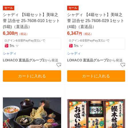
セール
セール
シャディ 【5箱セット】美味之
シャディ 【4箱セット】美味之
誉 詰合せ 25-7608-010 1セット
誉 詰合せ 25-7608-029 1セット
(5箱)（直送品）
(4箱)（直送品）
6,308
6,347
円
円
（税込）
（税込）
ログイン&全額PayPay支払いで
ログイン&全額PayPay支払いで
5
5
%
%
シャディ
シャディ
LOHACO 直送品グループ2
から発送
LOHACO 直送品グループ2
から発送
カートに入れる
カートに入れる