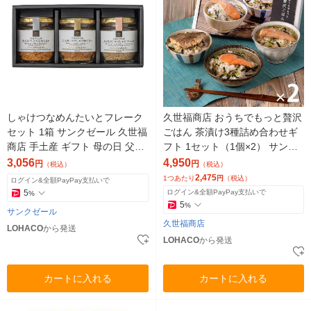
しゃけつなめんたいとフレーク
久世福商店 おうちでもっと贅沢
セット 1箱 サンクゼール 久世福
ごはん 茶漬け3種詰め合わせギ
商店 手土産 ギフト 母の日 父の
フト 1セット（1個×2） サンク
日 敬老の日 調味料
ゼール
3,056
4,950
円
円
（税込）
（税込）
2,475
1つあたり
円
（税込）
ログイン&全額PayPay支払いで
5
ログイン&全額PayPay支払いで
%
5
%
サンクゼール
久世福商店
LOHACO
から発送
LOHACO
から発送
カートに入れる
カートに入れる