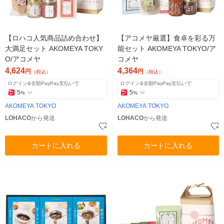
【ロハコ人気商品詰め合わせ】
【アコメヤ厳選】食卓を彩る万
大満足セット AKOMEYA TOKY
能セット AKOMEYA TOKYO/ア
O/アコメヤ
コメヤ
4,624
4,364
円
円
（税込）
（税込）
ログイン&全額PayPay支払いで
ログイン&全額PayPay支払いで
5
5
%
%
AKOMEYA TOKYO
AKOMEYA TOKYO
LOHACO
から発送
LOHACO
から発送
カートに入れる
カートに入れる