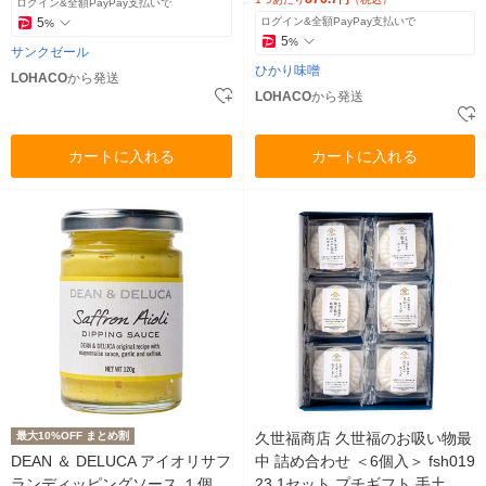
ログイン&全額PayPay支払いで
5
ログイン&全額PayPay支払いで
%
5
%
サンクゼール
ひかり味噌
LOHACO
から発送
LOHACO
から発送
カートに入れる
カートに入れる
最大10%OFF まとめ割
久世福商店 久世福のお吸い物最
DEAN ＆ DELUCA アイオリサフ
中 詰め合わせ ＜6個入＞ fsh019
ランディッピングソース １個
23 1セット プチギフト 手土産