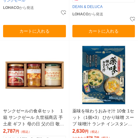
サンクゼール
DEAN & DELUCA
LOHACO
から発送
LOHACO
から発送
カートに入れる
カートに入れる
サンクゼールの食卓セット 1
薬味を味わうおみそ汁 10食 1セ
箱 サンクゼール 久世福商店 手
ット（1個×3） ひかり味噌 スー
土産 ギフト 母の日 父の日 敬老
プ 味噌汁 ランチ インスタント
の日 調味料
即席
2,787
2,630
円
円
（税込）
（税込）
876.7
1つあたり
円
（税込）