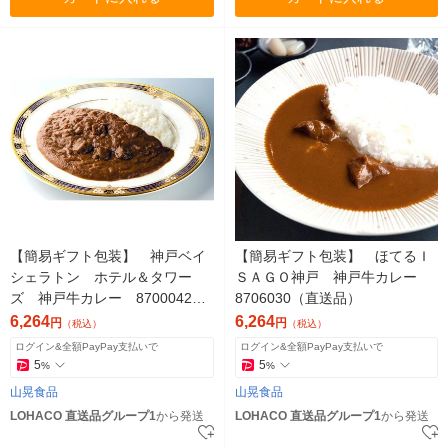
【簡易ギフト包装】 神戸ベイ
【簡易ギフト包装】 ほてるＩ
シェラトン ホテル＆タワー
ＳＡＧＯ神戸 神戸牛カレー
ズ 神戸牛カレー 8700042
8706030（直送品）
（直送品）
6,264
6,264
円
円
（税込）
（税込）
ログイン&全額PayPay支払いで
ログイン&全額PayPay支払いで
5
5
%
%
山晃食品
山晃食品
LOHACO 直送品グループ1
から発送
LOHACO 直送品グループ1
から発送