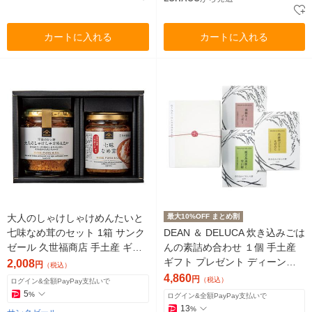
カートに入れる
カートに入れる
大人のしゃけしゃけめんたいと
最大10%OFF まとめ割
七味なめ茸のセット 1箱 サンク
DEAN ＆ DELUCA 炊き込みごは
ゼール 久世福商店 手土産 ギフ
んの素詰め合わせ １個 手土産
ト 母の日 父の日 敬老の日 調味
ギフト プレゼント ディーン＆
2,008
円
（税込）
料
デルーカ 紙袋付き
4,860
円
（税込）
ログイン&全額PayPay支払いで
5
%
ログイン&全額PayPay支払いで
13
%