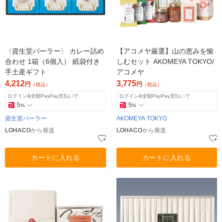
〈資生堂パーラー〉 カレー詰め
【アコメヤ厳選】山の恵みを愉
合わせ 1箱（6個入） 紙袋付き
しむセット AKOMEYA TOKYO/
手土産ギフト
アコメヤ
4,212
3,775
円
円
（税込）
（税込）
ログイン&全額PayPay支払いで
ログイン&全額PayPay支払いで
5
5
%
%
資生堂パーラー
AKOMEYA TOKYO
LOHACO
から発送
LOHACO
から発送
カートに入れる
カートに入れる