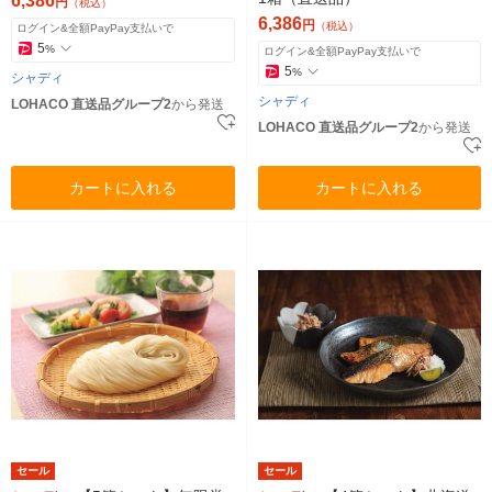
6,386
円
（税込）
6,386
円
（税込）
ログイン&全額PayPay支払いで
5
%
ログイン&全額PayPay支払いで
5
%
シャディ
シャディ
LOHACO 直送品グループ2
から発送
LOHACO 直送品グループ2
から発送
カートに入れる
カートに入れる
セール
セール