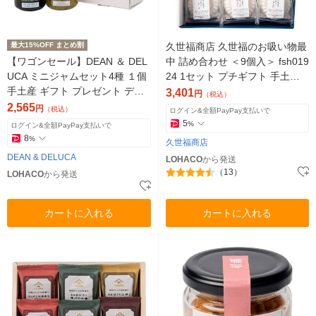
最大15%OFF まとめ割
久世福商店 久世福のお吸い物最
【ワゴンセール】DEAN ＆ DEL
中 詰め合わせ ＜9個入＞ fsh019
UCA ミニジャムセット4種 １個
24 1セット プチギフト 手土産
手土産 ギフト プレゼント ディ
贈り物
3,401
円
（税込）
ーン＆デルーカ
2,565
円
（税込）
ログイン&全額PayPay支払いで
5
%
ログイン&全額PayPay支払いで
8
%
久世福商店
DEAN & DELUCA
LOHACO
から発送
（13）
LOHACO
から発送
カートに入れる
カートに入れる