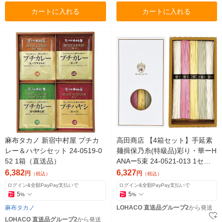
カートに入れる
カートに入れる
麻布タカノ 新宿中村屋 プチカ
高田商店 【4箱セット】手延素
レー＆ハヤシセット 24-0519-0
麺揖保乃糸(特級品)彩り・華ーH
52 1箱（直送品）
ANAー5束 24-0521-013 1セッ
ト(4箱入)（直送品）
6,382
6,327
円
円
（税込）
（税込）
ログイン&全額PayPay支払いで
ログイン&全額PayPay支払いで
5
5
%
%
麻布タカノ
LOHACO 直送品グループ2
から発送
LOHACO 直送品グループ2
から発送