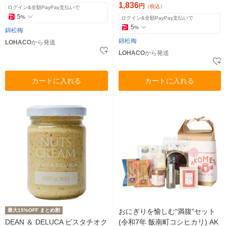
1,836
円
（税込）
ログイン&全額PayPay支払いで
5
%
ログイン&全額PayPay支払いで
5
%
錦松梅
錦松梅
LOHACO
から発送
LOHACO
から発送
カートに入れる
カートに入れる
最大15%OFF まとめ割
おにぎりを愉しむ"満腹"セット
DEAN ＆ DELUCA ピスタチオク
(令和7年 飯南町コシヒカリ) AK