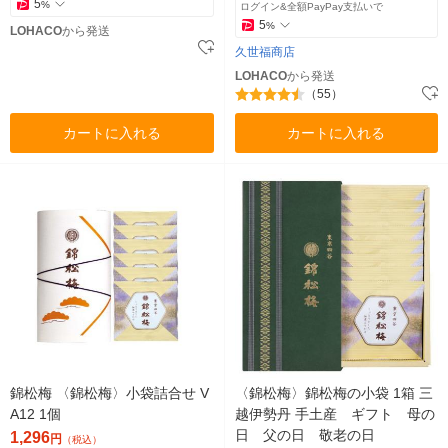
5
%
ログイン&全額PayPay支払いで
5
%
LOHACO
から発送
久世福商店
LOHACO
から発送
（55）
カートに入れる
カートに入れる
錦松梅 〈錦松梅〉小袋詰合せ V
〈錦松梅〉錦松梅の小袋 1箱 三
A12 1個
越伊勢丹 手土産 ギフト 母の
日 父の日 敬老の日
1,296
円
（税込）