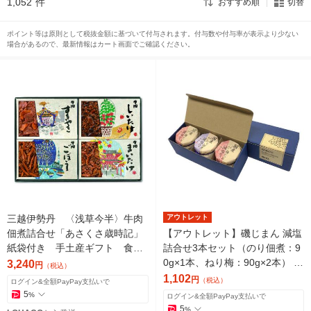
1,052
件
おすすめ順
切替
ポイント等は原則として税抜金額に基づいて付与されます。付与数や付与率が表示より少ない
場合があるので、最新情報はカート画面でご確認ください。
三越伊勢丹 〈浅草今半〉牛肉
アウトレット
佃煮詰合せ「あさくさ歳時記」
【アウトレット】磯じまん 減塩
紙袋付き 手土産ギフト 食品
詰合せ3本セット（のり佃煮：9
ギフト
0g×1本、ねり梅：90g×2本） 1
3,240
円
（税込）
箱 瓶詰 おかず ギフトセッ
1,102
円
（税込）
ログイン&全額PayPay支払いで
ト ごはんのおとも
5
%
ログイン&全額PayPay支払いで
5
%