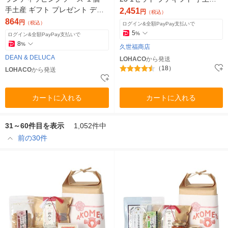
手土産 ギフト プレゼント ディ
贈り物
2,451
円
（税込）
ーン＆デルーカ
864
円
（税込）
ログイン&全額PayPay支払いで
5
%
ログイン&全額PayPay支払いで
8
%
久世福商店
DEAN & DELUCA
LOHACO
から発送
（18）
LOHACO
から発送
カートに入れる
カートに入れる
31～60件目を表示
1,052件中
前の30件