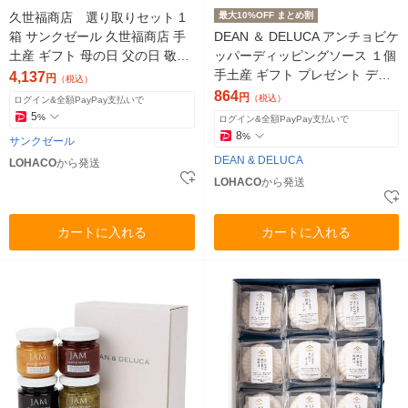
久世福商店 選り取りセット 1
最大10%OFF まとめ割
箱 サンクゼール 久世福商店 手
DEAN ＆ DELUCA アンチョビケ
土産 ギフト 母の日 父の日 敬老
ッパーディッピングソース １個
の日 調味料
手土産 ギフト プレゼント ディ
4,137
円
（税込）
ーン＆デルーカ
864
円
（税込）
ログイン&全額PayPay支払いで
5
%
ログイン&全額PayPay支払いで
8
%
サンクゼール
DEAN & DELUCA
LOHACO
から発送
LOHACO
から発送
カートに入れる
カートに入れる