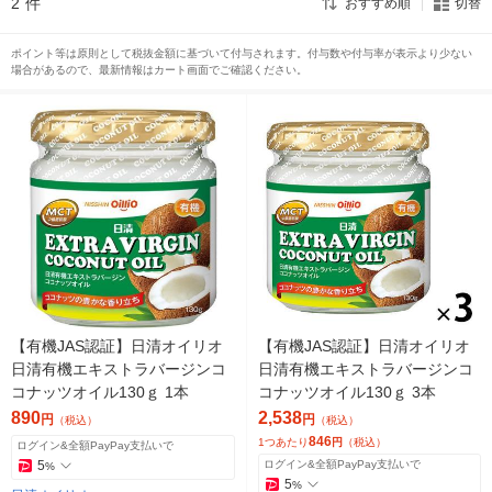
2
件
おすすめ順
切替
ポイント等は原則として税抜金額に基づいて付与されます。付与数や付与率が表示より少ない
場合があるので、最新情報はカート画面でご確認ください。
【有機JAS認証】日清オイリオ
【有機JAS認証】日清オイリオ
日清有機エキストラバージンコ
日清有機エキストラバージンコ
コナッツオイル130ｇ 1本
コナッツオイル130ｇ 3本
890
2,538
円
円
（税込）
（税込）
846
1つあたり
円
（税込）
ログイン&全額PayPay支払いで
5
ログイン&全額PayPay支払いで
%
5
%