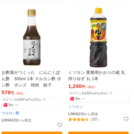
お酢屋がつくった にんにくぽ
ミツカン 業務用かおりの蔵 丸
ん酢 300ml 1本 マルカン酢 ポ
搾りゆず 1L 1本
ン酢 ポンズ 焼肉 餃子
1,240
円
（税込）
578
円
（税込）
ログイン&全額PayPay支払いで
5
%
ログイン&全額PayPay支払いで
5
%
ミツカン
マルカン酢
LOHACO
から発送
（57）
LOHACO
から発送