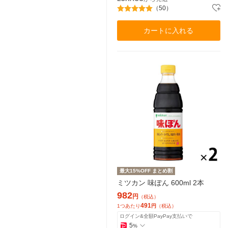
（50）
カートに入れる
最大15%OFF まとめ割
ミツカン 味ぽん 600ml 2本
982
円
（税込）
491
1つあたり
円
（税込）
ログイン&全額PayPay支払いで
5
%