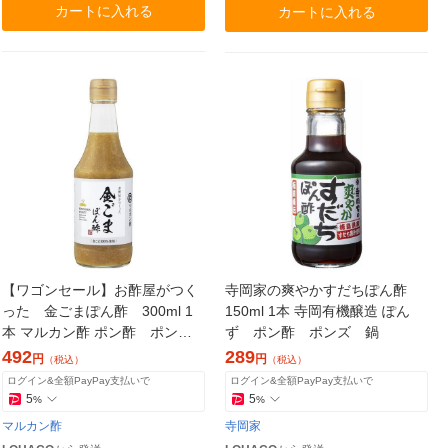
カートに入れる
カートに入れる
【ワゴンセール】お酢屋がつく
寺岡家の爽やかすだちぽん酢
った 金ごまぽん酢 300ml 1
150ml 1本 寺岡有機醸造 ぽん
本 マルカン酢 ポン酢 ポン
ず ポン酢 ポンズ 鍋
ズ 鍋 しゃぶしゃぶ
492
289
円
円
（税込）
（税込）
ログイン&全額PayPay支払いで
ログイン&全額PayPay支払いで
5
5
%
%
マルカン酢
寺岡家