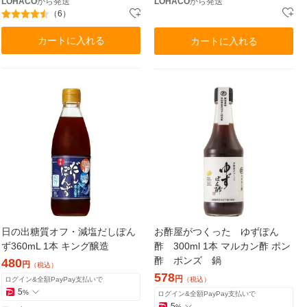
LOHACO
から発送
LOHACO
から発送
（6）
カートに入れる
カートに入れる
日の出糖質オフ・減塩だしぽん
お酢屋がつくった ゆずぽん
ず360mL 1本 キング醸造
酢 300ml 1本 マルカン酢 ポン
酢 ポンズ 鍋
480
円
（税込）
578
円
ログイン&全額PayPay支払いで
（税込）
5
%
ログイン&全額PayPay支払いで
5
%