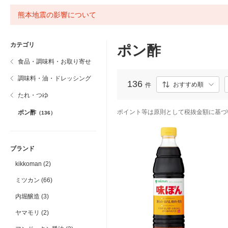
熊本地震の影響について
カテゴリ
ポン酢
食品・調味料・お取り寄せ
調味料・油・ドレッシング
136
おすすめ順
件
たれ・つゆ
ポイント等は原則として税抜金額に基づ
ポン酢
（136）
ブランド
kikkoman (2)
ミツカン (66)
内堀醸造 (3)
ヤマモリ (2)