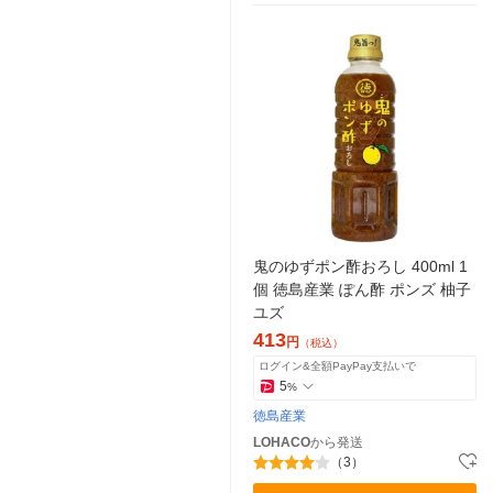
鬼のゆずポン酢おろし 400ml 1
個 徳島産業 ぽん酢 ポンズ 柚子
ユズ
413
円
（税込）
ログイン&全額PayPay支払いで
5
%
徳島産業
LOHACO
から発送
（3）