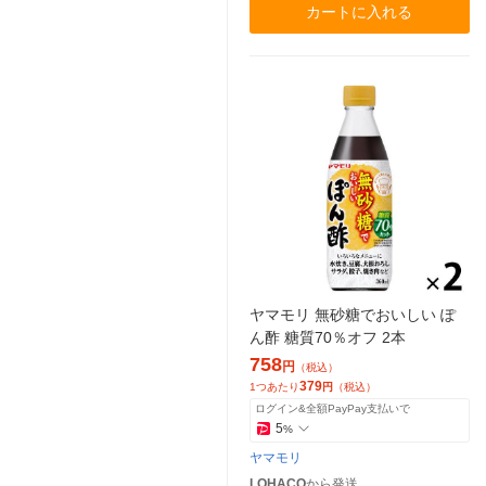
カートに入れる
ヤマモリ 無砂糖でおいしい ぽ
ん酢 糖質70％オフ 2本
758
円
（税込）
379
1つあたり
円
（税込）
ログイン&全額PayPay支払いで
5
%
ヤマモリ
LOHACO
から発送