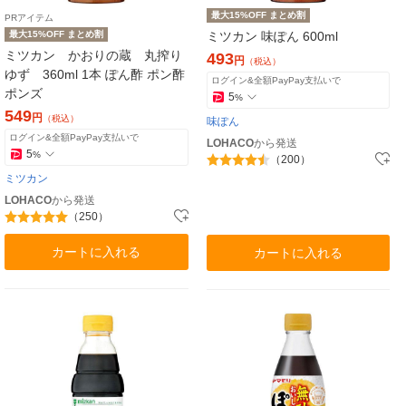
最大15%OFF まとめ割
PRアイテム
最大15%OFF まとめ割
ミツカン 味ぽん 600ml
ミツカン かおりの蔵 丸搾り
493
円
（税込）
ゆず 360ml 1本 ぽん酢 ポン酢
ログイン&全額PayPay支払いで
ポンズ
5
%
549
円
（税込）
味ぽん
ログイン&全額PayPay支払いで
LOHACO
から発送
5
%
（200）
ミツカン
LOHACO
から発送
（250）
カートに入れる
カートに入れる