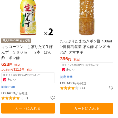
最大15%OFF まとめ割
たっぷりたまねぎポン酢 400ml
キッコーマン しぼりたて生ぽ
1個 徳島産業 ぽん酢 ポンズ 玉
んず ３６０ｍｌ 2本 ぽん
ねぎ タマネギ
酢 ポン酢
396
円
（税込）
623
円
（税込）
ログイン&全額PayPay支払いで
311.5
5
1つあたり
円
（税込）
%
ログイン&全額PayPay支払いで
徳島産業
5
%
LOHACO
から発送
kikkoman
（4）
LOHACO
から発送
（19）
カートに入れる
カートに入れる