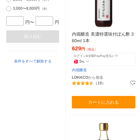
3,000〜8,000円
（6）
円〜
円
内堀醸造 美濃特選味付ぽん酢 3
絞り込む
60ml 1本
629
円
（税込）
ログイン&全額PayPay支払いで
条件をすべて解除する
5
%
内堀醸造
LOHACO
から発送
（18）
カートに入れる