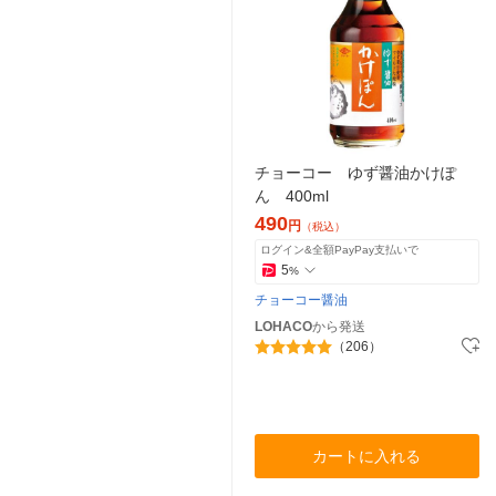
チョーコー ゆず醤油かけぽ
ん 400ml
490
円
（税込）
ログイン&全額PayPay支払いで
5
%
チョーコー醤油
LOHACO
から発送
（206）
カートに入れる