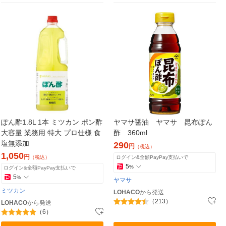
ぽん酢1.8L 1本 ミツカン ポン酢
ヤマサ醤油 ヤマサ 昆布ぽん
大容量 業務用 特大 プロ仕様 食
酢 360ml
塩無添加
290
円
（税込）
1,050
円
（税込）
ログイン&全額PayPay支払いで
5
%
ログイン&全額PayPay支払いで
5
%
ヤマサ
ミツカン
LOHACO
から発送
（213）
LOHACO
から発送
（6）