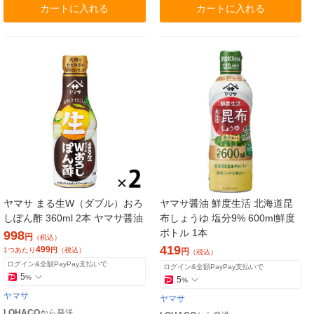
カートに入れる
カートに入れる
ヤマサ まる生W（ダブル）おろ
ヤマサ醤油 鮮度生活 北海道昆
しぽん酢 360ml 2本 ヤマサ醤油
布しょうゆ 塩分9% 600ml鮮度
ボトル 1本
998
円
（税込）
419
499
1つあたり
円
（税込）
円
（税込）
ログイン&全額PayPay支払いで
ログイン&全額PayPay支払いで
5
%
5
%
ヤマサ
ヤマサ
LOHACO
から発送