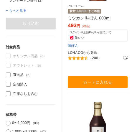
フンドーキン醤油 (3)
PRアイテム
+ もっと見る
最大15%OFF まとめ割
ミツカン 味ぽん 600ml
絞り込む
493
円
（税込）
ログイン&全額PayPay支払いで
5
%
味ぽん
対象商品
LOHACO
から発送
オリジナル商品
（0）
（200）
アウトレット
（0）
直送品
（2）
カートに入れる
定期購入
在庫なしを含む
価格帯
0〜1,000円
（83）
1,000〜3,000円
（47）