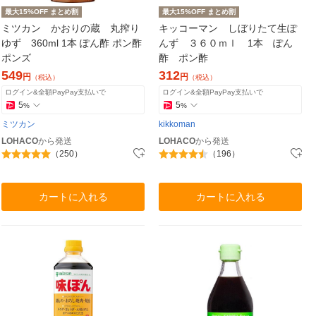
最大15%OFF まとめ割
最大15%OFF まとめ割
ミツカン かおりの蔵 丸搾り
キッコーマン しぼりたて生ぽ
ゆず 360ml 1本 ぽん酢 ポン酢
んず ３６０ｍｌ 1本 ぽん
ポンズ
酢 ポン酢
549
312
円
円
（税込）
（税込）
ログイン&全額PayPay支払いで
ログイン&全額PayPay支払いで
5
5
%
%
ミツカン
kikkoman
LOHACO
から発送
LOHACO
から発送
（250）
（196）
カートに入れる
カートに入れる