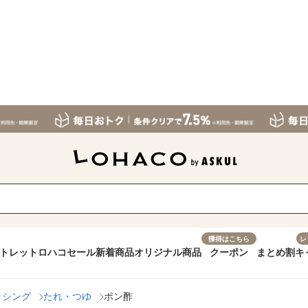
獲得はこちら
レ
トレット
ロハコセール
新着商品
オリジナル商品
クーポン
まとめ割
キ
ッシング
たれ・つゆ
ポン酢