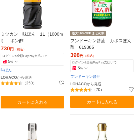
ミツカン 味ぽん 1L（1000m
最大10%OFF まとめ割
l） ポン酢
フンドーキン醤油 カボスぽん
酢 619385
730
円
（税込）
398
円
ログイン&全額PayPay支払いで
（税込）
5
%
ログイン&全額PayPay支払いで
5
%
味ぽん
フンドーキン醤油
LOHACO
から発送
（250）
LOHACO
から発送
（70）
カートに入れる
カートに入れる