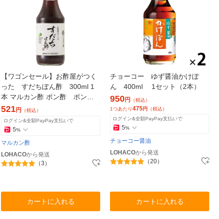
【ワゴンセール】お酢屋がつく
チョーコー ゆず醤油かけぽ
った すだちぽん酢 300ml 1
ん 400ml 1セット（2本）
本 マルカン酢 ポン酢 ポン
950
円
（税込）
ズ 鍋 焼魚
521
475
1つあたり
円
（税込）
円
（税込）
ログイン&全額PayPay支払いで
ログイン&全額PayPay支払いで
5
%
5
%
チョーコー醤油
マルカン酢
LOHACO
から発送
LOHACO
から発送
（20）
（3）
カートに入れる
カートに入れる