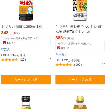
ミツカン 味ぽん360ml 1本
ヤマモリ 無砂糖でおいしい ぽ
ん酢 糖質70％オフ 1本
348
円
（税込）
388
円
ログイン&全額PayPay支払いで
（税込）
5
%
ログイン&全額PayPay支払いで
5
%
味ぽん
ヤマモリ
LOHACO
から発送
（20）
LOHACO
から発送
（109）
カートに入れる
カートに入れる