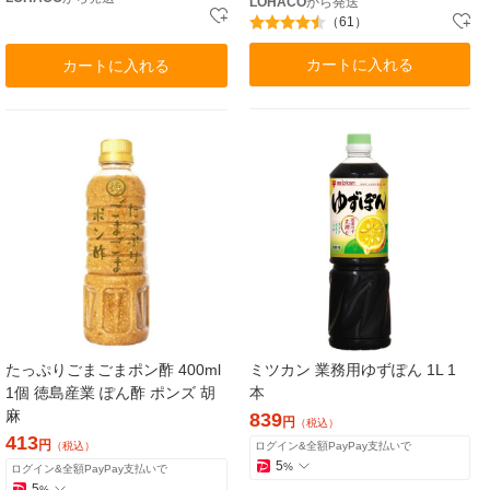
LOHACO
から発送
（61）
カートに入れる
カートに入れる
たっぷりごまごまポン酢 400ml
ミツカン 業務用ゆずぽん 1L 1
1個 徳島産業 ぽん酢 ポンズ 胡
本
麻
839
円
（税込）
413
円
（税込）
ログイン&全額PayPay支払いで
5
%
ログイン&全額PayPay支払いで
5
%